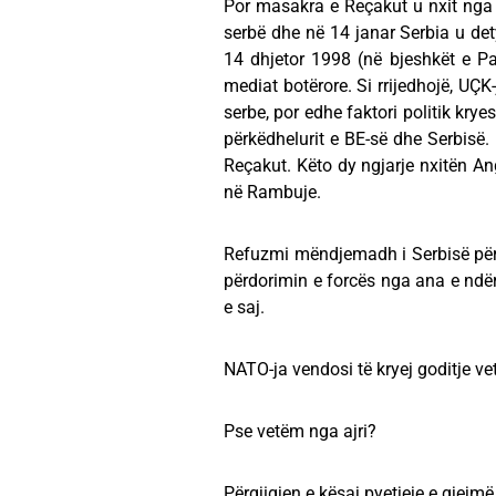
Por masakra e Reçakut u nxit nga n
serbë dhe në 14 janar Serbia u det
14 dhjetor 1998 (në bjeshkët e P
mediat botërore. Si rrijedhojë, UÇ
serbe, por edhe faktori politik kry
përkëdhelurit e BE-së dhe Serbisë. 
Reçakut. Këto dy ngjarje nxitën 
në Rambuje.
Refuzmi mëndjemadh i Serbisë për
përdorimin e forcës nga ana e ndër
e saj.
NATO-ja vendosi të kryej goditje ve
Pse vetëm nga ajri?
Përgjigjen e kësaj pyetjeje e gjejm