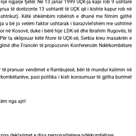
jë ngjarje tjetër. Në 13 janar 1999 UÇK-ja kapi rob 9 ushtarë
yrua të dorëzonte 13 ushtarët të UÇK që i kishte kapur rob në
ashtrikut). Këtë shkëmbim robërish e dhanë me filmim gjithë
K-ja u bë jo vetëm faktor ushtarak i barazvlefshëm me ushtrinë
esor në Kosovë, duke i bërë hije LDK-së dhe Ibrahim Rugovës, të
Për ta eklipsuar këtë fitore të UÇK-së, Serbia kreu masakrën e
Anglinë dhe Francën të propozonin Konferencën Ndërkombëtare
 të pranuar vendimet e Rambujesë, bëri të mundur kalimin në
kombëtarëve, pasi politika i kish konsumuar të gjitha burimet
tëm nga ajri!
ë nga deklarimet e disa personaliteteve ndërkombëtare.