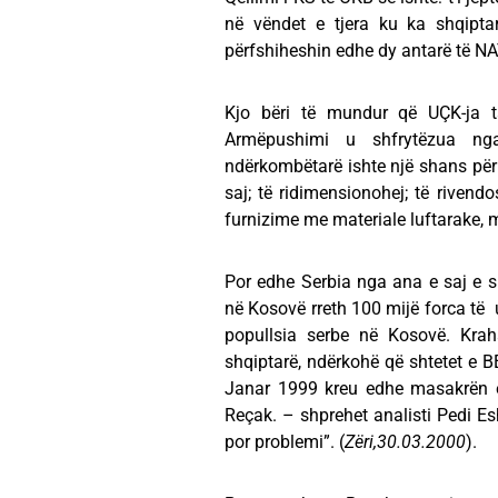
në vëndet e tjera ku ka shqiptar
përfshiheshin edhe dy antarë të NAT
Kjo bëri të mundur që UÇK-ja 
Armëpushimi u shfrytëzua nga
ndërkombëtarë ishte një shans për 
saj; të ridimensionohej; të rivend
furnizime me materiale luftarake,
Por edhe Serbia nga ana e saj e s
në Kosovë rreth 100 mijë forca të u
popullsia serbe në Kosovë. Krah
shqiptarë, ndërkohë që shtetet e B
Janar 1999 kreu edhe masakrën e
Reçak. – shprehet analisti Pedi Es
por problemi”. (
Zëri,30.03.2000
).