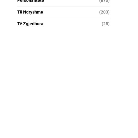
Personalitete
(870)
Të Ndryshme
(203)
Të Zgjedhura
(25)