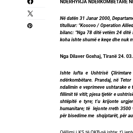
NDËRHYRJA NDËRKOMBETARE NË
Në datën 31 Janar 2000, Departamen
titulluar: “Kosovo / Operation Allie
bilanc: “Nga 78 ditë vetëm 24 ditë 
koha ishte shumë e keqe dhe nuk mu
Nga Dilaver Goxhaj, Tiranë 24. 03
Ishte lufta e Ushtrisë Çlirimta
ndërkombëtare. Prandaj, në Tetor t
ndalimin e veprimeve ushtarake e të
fillimit të vitit; pjesa tjetër e ush
shtëpitë e tyre; t’u krijonte ur
humanitare; të lejonte rreth 3500 
për bisedime me shqiptarët, për 
Qëllimi i KS të OKB-së ishte: t’i j