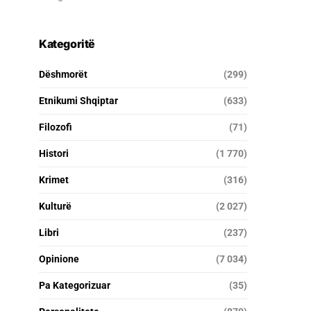
Kategoritë
Dëshmorët
(299)
Etnikumi Shqiptar
(633)
Filozofi
(71)
Histori
(1 770)
Krimet
(316)
Kulturë
(2 027)
Libri
(237)
Opinione
(7 034)
Pa Kategorizuar
(35)