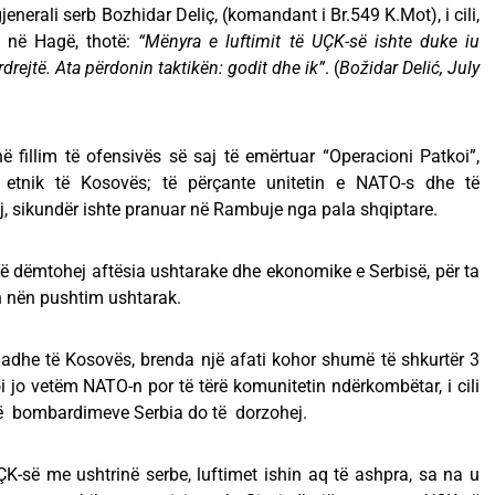
enerali serb Bozhidar Deliç, (komandant i Br.549 K.Mot), i cili,
t në Hagë, thotë:
“Mënyra e luftimit të UÇK-së ishte duke iu
rdrejtë. Ata përdonin taktikën: godit dhe ik”
. (
Božidar Delić, July
në fillim të ofensivës së saj të emërtuar “Operacioni Patkoi”,
n etnik të Kosovës; të përçante unitetin e NATO-s dhe të
aj, sikundër ishte pranuar në Rambuje nga pala shqiptare.
Të dëmtohej aftësia ushtarake dhe ekonomike e Serbisë, për ta
 nën pushtim ushtarak.
madhe të Kosovës, brenda një afati kohor shumë të shkurtër 3
oi jo vetëm NATO-n por të tërë komunitetin ndërkombëtar, i cili
të bombardimeve Serbia do të dorzohej.
UÇK-së me ushtrinë serbe, luftimet ishin aq të ashpra, sa na u