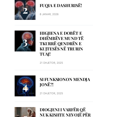
FUQIA E DASHURISË!
8 JANAR, 2026
HIGJIENA E DOBËT E
DHËMBËVE MUND TË
TKURRË QENDRËN E
KUJTESËS NË TRURIN
TUAJ!
21 DHJETOR, 2025
SI FUNKSIONON MENDJA
JONË?!
21 DHJETOR, 2025
DIOGJENI I VARFËR QË
NUK KISHTE NEVOJË PËR