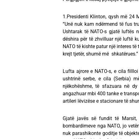
1.Presidenti Klinton, qysh më 24 
“Unë nuk kam ndërmend të fus trupa
Ushtarak të NATO-s gjatë luftës 
dëshira për të zhvilluar një luftë
NATO të kishte patur një interes të t
krejt tjetër, shumë më shkatërues.” 
Lufta ajrore e NATO-s, e cila fill
ushtrinë serbe, e cila (Serbia)
njëkohëshme, të sfazuara në dy 
angazhuar mbi 400 tanke e transpor
artileri lëvizëse e stacionare të shu
Gjatë javës së fundit të Marsit,
bombardimeve nga NATO, jo vetëm 
nuk parashikonte goditje të objekt