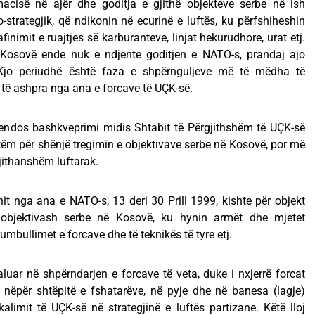
acisë në ajër dhe goditja e gjithë objekteve serbe në ish
-strategjik, që ndikonin në ecurinë e luftës, ku përfshiheshin
inimit e ruajtjes së karburanteve, linjat hekurudhore, urat etj.
 Kosovë ende nuk e ndjente goditjen e NATO-s, prandaj ajo
. Kjo periudhë është faza e shpërnguljeve më të mëdha të
 të ashpra nga ana e forcave të UÇK-së.
endos bashkveprimi midis Shtabit të Përgjithshëm të UÇK-së
 vetëm për shënjë tregimin e objektivave serbe në Kosovë, por më
jithanshëm luftarak.
nit nga ana e NATO-s, 13 deri 30 Prill 1999, kishte për objekt
 objektivash serbe në Kosovë, ku hynin armët dhe mjetet
umbullimet e forcave dhe të teknikës të tyre etj.
aluar në shpërndarjen e forcave të veta, duke i nxjerrë forcat
nëpër shtëpitë e fshatarëve, në pyje dhe në banesa (lagje)
kalimit të UÇK-së në strategjinë e luftës partizane. Këtë lloj