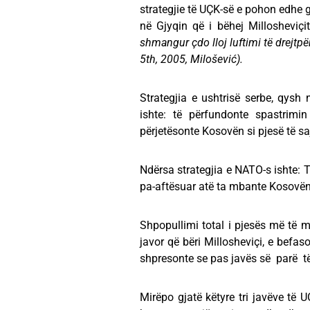
strategjie të UÇK-së e pohon edhe gj
në Gjyqin që i bëhej Millosheviçi
shmangur çdo lloj luftimi të drejtpë
5th, 2005, Milošević).
Strategjia e ushtrisë serbe, qysh 
ishte: të përfundonte spastrimi
përjetësonte Kosovën si pjesë të s
Ndërsa strategjia e NATO-s ishte: 
pa-aftësuar atë ta mbante Kosovën
Shpopullimi total i pjesës më të 
javor që bëri Millosheviçi, e befas
shpresonte se pas javës së parë 
Mirëpo gjatë këtyre tri javëve të 