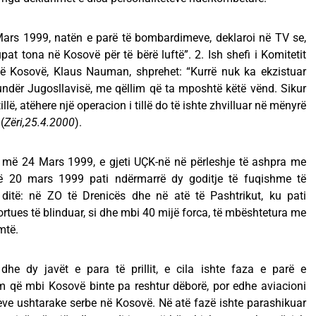
Mars 1999, natën e parë të bombardimeve, deklaroi në TV se,
t tona në Kosovë për të bërë luftë”. 2. Ish shefi i Komitetit
në Kosovë, Klaus Nauman, shprehet: “Kurrë nuk ka ekzistuar
 kundër Jugosllavisë, me qëllim që ta mposhtë këtë vënd. Sikur
illë, atëhere një operacion i tillë do të ishte zhvilluar në mënyrë
(
Zëri,25.4.2000
).
loi më 24 Mars 1999, e gjeti UÇK-në në përleshje të ashpra me
 më 20 mars 1999 pati ndërmarrë dy goditje të fuqishme të
ditë: në ZO të Drenicës dhe në atë të Pashtrikut, ku pati
tues të blinduar, si dhe mbi 40 mijë forca, të mbështetura me
mtë.
 dhe dy javët e para të prillit, e cila ishte faza e parë e
që mbi Kosovë binte pa reshtur dëborë, por edhe aviacioni
eve ushtarake serbe në Kosovë. Në atë fazë ishte parashikuar