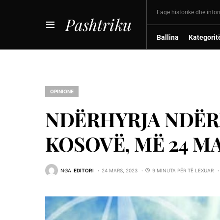
Faqe historike dhe info
Pashtriku
Ballina
Kategorit
OPINIONE
NDËRHYRJA NDË
KOSOVË, MË 24 MA
NGA
EDITORI
24 MARS, 2023
9 MINUTA PËR TË LEXUAR