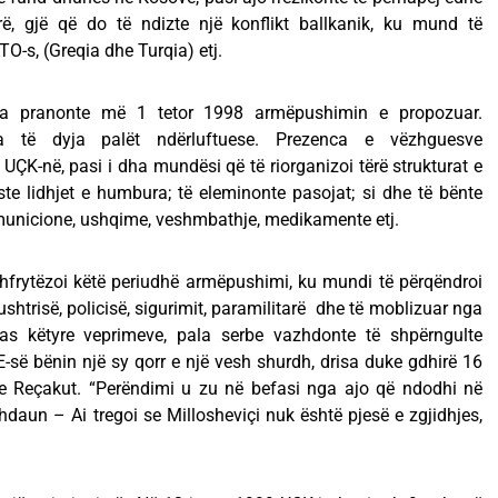
ë, gjë që do të ndizte një konflikt ballkanik, ku mund të
O-s, (Greqia dhe Turqia) etj.
ta pranonte më 1 tetor 1998 armëpushimin e propozuar.
 të dyja palët ndërluftuese. Prezenca e vëzhguesve
UÇK-në, pasi i dha mundësi që të riorganizoi tërë strukturat e
oste lidhjet e humbura; të eleminonte pasojat; si dhe të bënte
 municione, ushqime, veshmbathje, medikamente etj.
hfrytëzoi këtë periudhë armëpushimi, ku mundi të përqëndroi
shtrisë, policisë, sigurimit, paramilitarë dhe të moblizuar nga
as këtyre veprimeve, pala serbe vazhdonte të shpërngulte
E-së bënin një sy qorr e një vesh shurdh, drisa duke gdhirë 16
 Reçakut. “Perëndimi u zu në befasi nga ajo që ndodhi në
hdaun – Ai tregoi se Millosheviçi nuk është pjesë e zgjidhjes,