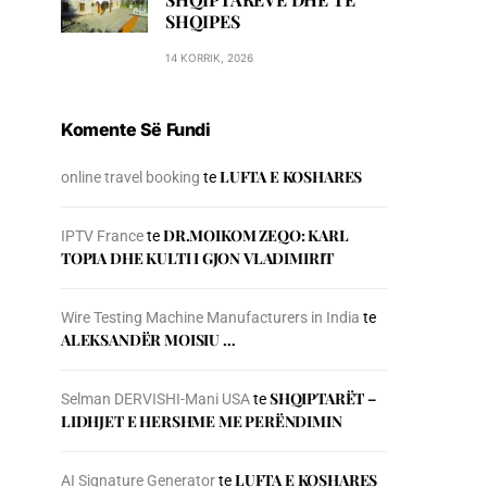
SHQIPES
14 KORRIK, 2026
Komente Së Fundi
LUFTA E KOSHARES
online travel booking
te
DR.MOIKOM ZEQO: KARL
IPTV France
te
TOPIA DHE KULTI I GJON VLADIMIRIT
Wire Testing Machine Manufacturers in India
te
ALEKSANDËR MOISIU …
SHQIPTARËT –
Selman DERVISHI-Mani USA
te
LIDHJET E HERSHME ME PERËNDIMIN
LUFTA E KOSHARES
AI Signature Generator
te