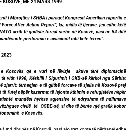
 KOSOVË, MË 24 MARS 1999
ti i Mbrojtjes i SHBA i paraqet Kongresit Amerikan raportin e
d Force After-Action Report”, ku, midis të tjerave, jep edhe këtë
NATO arriti të godiste forcat serbe në Kosovë, pasi në 54 ditë
ndësonte përdorimin e aviacionit mbi këtë terren”.
. 2023
re e Kosovës që e vuri në lëvizje aktive tërë diplomacinë
ë vitit 1998, Këshilli i Sigurimit i OKB-së kërkoi nga Sërbia:
 zjarrit; tërheqjen e të gjithë forcave të sjella në Kosovë prej
trisë të futej nëpër kazerma; të lejonte kthimin e refugjatëve nëpër
gjentishtë mundësi hyrëse agjensive të ndryshme të ndihmave
vëzhgues civilë të OSBE-së, si dhe të bënte një grafik kohor
autonominë e Kosovës.
epte fund dhunës në Kosovë, pasi ajo rrezikonte të përhapej edhe