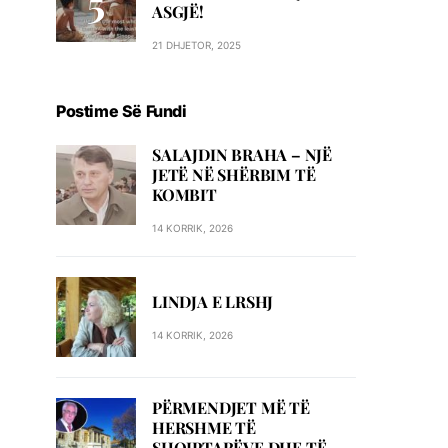
ASGJË!
21 DHJETOR, 2025
Postime Së Fundi
SALAJDIN BRAHA – NJЁ
JETЁ NЁ SHЁRBIM TЁ
KOMBIT
14 KORRIK, 2026
LINDJA E LRSHJ
14 KORRIK, 2026
PËRMENDJET MË TË
HERSHME TË
SHQIPTARËVE DHE TË