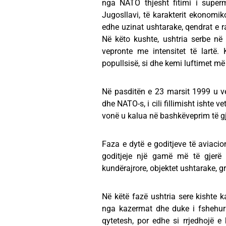
nga NATO thjesht fitimi i superm
Jugosllavi, të karakterit ekonomiko
edhe uzinat ushtarake, qendrat e raf
Në këto kushte, ushtria serbe në
vepronte me intensitet të lartë
popullsisë, si dhe kemi luftimet më
Në pasditën e 23 marsit 1999 u v
dhe NATO-s, i cili fillimisht ishte
vonë u kalua në bashkëveprim të g
Faza e dytë e goditjeve të aviacio
goditjeje një gamë më të gjerë
kundërajrore, objektet ushtarake, gr
Në këtë fazë ushtria sere kishte k
nga kazermat dhe duke i fshehur 
qytetesh, por edhe si rrjedhojë e 