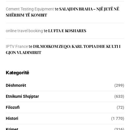
SALAJDIN BRAHA – NJЁ JETЁ NЁ
Cement Testing Equipment
te
SHЁRBIM TЁ KOMBIT
LUFTA E KOSHARES
online travel booking
te
DR.MOIKOM ZEQO: KARL TOPIA DHE KULTI I
IPTV France
te
GJON VLADIMIRIT
Kategoritë
Dëshmorët
(299)
Etnikumi Shqiptar
(633)
Filozofi
(72)
Histori
(1 770)
Krimet
(316)