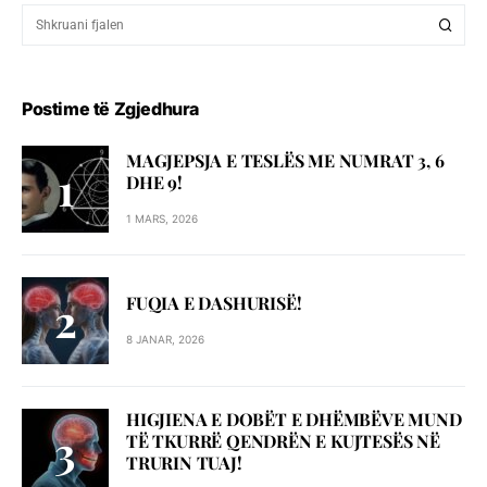
Postime të Zgjedhura
MAGJEPSJA E TESLËS ME NUMRAT 3, 6
DHE 9!
1 MARS, 2026
FUQIA E DASHURISË!
8 JANAR, 2026
HIGJIENA E DOBËT E DHËMBËVE MUND
TË TKURRË QENDRËN E KUJTESËS NË
TRURIN TUAJ!