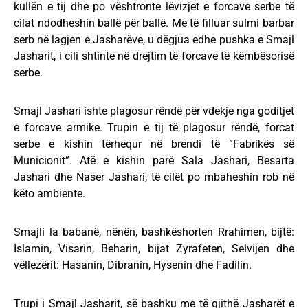
kullën e tij dhe po vështronte lëvizjet e forcave serbe të
cilat ndodheshin ballë për ballë. Me të filluar sulmi barbar
serb në lagjen e Jasharëve, u dëgjua edhe pushka e Smajl
Jasharit, i cili shtinte në drejtim të forcave të këmbësorisë
serbe.
Smajl Jashari ishte plagosur rëndë për vdekje nga goditjet
e forcave armike. Trupin e tij të plagosur rëndë, forcat
serbe e kishin tërhequr në brendi të “Fabrikës së
Municionit”. Atë e kishin parë Sala Jashari, Besarta
Jashari dhe Naser Jashari, të cilët po mbaheshin rob në
këto ambiente.
Smajli la babanë, nënën, bashkëshorten Rrahimen, bijtë:
Islamin, Visarin, Beharin, bijat Zyrafeten, Selvijen dhe
vëllezërit: Hasanin, Dibranin, Hysenin dhe Fadilin.
Trupi i Smajl Jasharit, së bashku me të gjithë Jasharët e