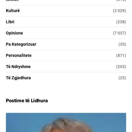
Kulturë
(2 029)
Libri
(238)
Opinione
(7 037)
Pa Kategorizuar
(35)
Personalitete
(871)
Të Ndryshme
(203)
Të Zgjedhura
(25)
Postime të Lidhura