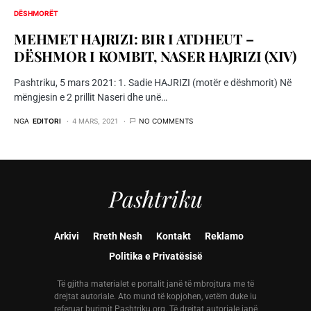
DËSHMORËT
MEHMET HAJRIZI: BIR I ATDHEUT –
DËSHMOR I KOMBIT, NASER HAJRIZI (XIV)
Pashtriku, 5 mars 2021: 1. Sadie HAJRIZI (motër e dëshmorit) Në
mëngjesin e 2 prillit Naseri dhe unë…
NGA
EDITORI
4 MARS, 2021
NO COMMENTS
Pashtriku
Arkivi
Rreth Nesh
Kontakt
Reklamo
Politika e Privatësisë
Të gjitha materialet e portalit janë të mbrojtura me të
drejtat autoriale. Ato mund të kopjohen, vetëm duke iu
referuar burimit Pashtriku.org. Të drejtat autoriale janë