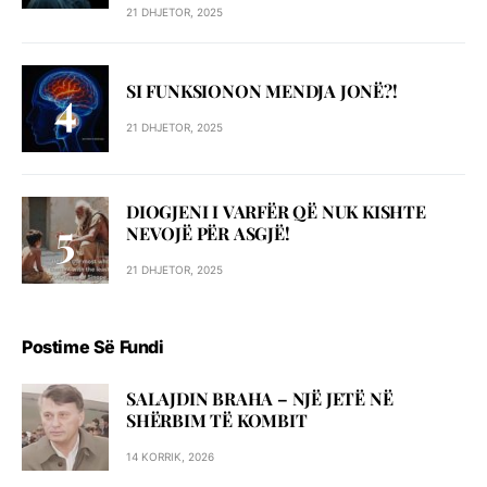
21 DHJETOR, 2025
SI FUNKSIONON MENDJA JONË?!
21 DHJETOR, 2025
DIOGJENI I VARFËR QË NUK KISHTE
NEVOJË PËR ASGJË!
21 DHJETOR, 2025
Postime Së Fundi
SALAJDIN BRAHA – NJЁ JETЁ NЁ
SHЁRBIM TЁ KOMBIT
14 KORRIK, 2026