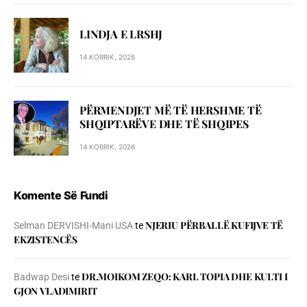
LINDJA E LRSHJ
14 KORRIK, 2026
PËRMENDJET MË TË HERSHME TË
SHQIPTARËVE DHE TË SHQIPES
14 KORRIK, 2026
Komente Së Fundi
NJERIU PЁRBALLЁ KUFIJVE TЁ
Selman DERVISHI-Mani USA
te
EKZISTENCЁS
DR.MOIKOM ZEQO: KARL TOPIA DHE KULTI I
Badwap Desi
te
GJON VLADIMIRIT