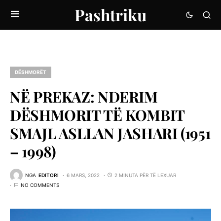
Pashtriku
DËSHMORËT
NË PREKAZ: NDERIM
DËSHMORIT TË KOMBIT
SMAJL ASLLAN JASHARI (1951
– 1998)
NGA
EDITORI
6 MARS, 2022
2 MINUTA PËR TË LEXUAR
NO COMMENTS