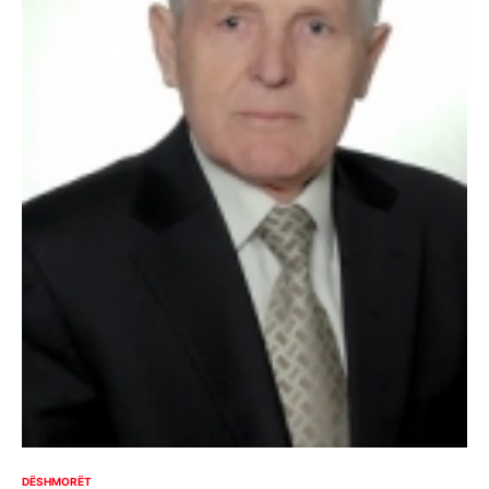
DËSHMORËT