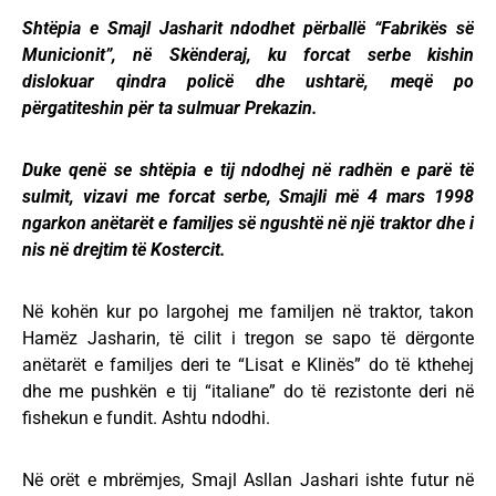
Shtëpia e Smajl Jasharit ndodhet përballë “Fabrikës së
Municionit”, në Skënderaj, ku forcat serbe kishin
dislokuar qindra policë dhe ushtarë, meqë po
përgatiteshin për ta sulmuar Prekazin.
Duke qenë se shtëpia e tij ndodhej në radhën e parë të
sulmit, vizavi me forcat serbe, Smajli më 4 mars 1998
ngarkon anëtarët e familjes së ngushtë në një traktor dhe i
nis në drejtim të Kostercit.
Në kohën kur po largohej me familjen në traktor, takon
Hamëz Jasharin, të cilit i tregon se sapo të dërgonte
anëtarët e familjes deri te “Lisat e Klinës” do të kthehej
dhe me pushkën e tij “italiane” do të rezistonte deri në
fishekun e fundit. Ashtu ndodhi.
Në orët e mbrëmjes, Smajl Asllan Jashari ishte futur në