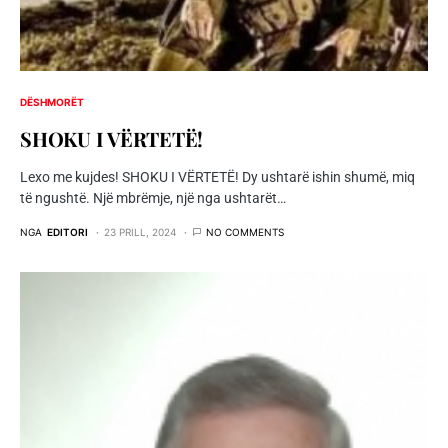
DËSHMORËT
SHOKU I VËRTETË!
Lexo me kujdes! SHOKU I VËRTETË! Dy ushtarë ishin shumë, miq
të ngushtë. Një mbrëmje, një nga ushtarët…
NGA
EDITORI
23 PRILL, 2024
NO COMMENTS