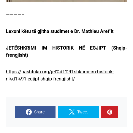
————–
Lexoni këtu të gjitha studimet e Dr. Mathieu Aref’it
JETЁSHKRIMI IM HISTORIK NЁ EGJIPT (Shqip-
frengjisht)
https://pashtriku.org/jet%d1%91shkrimi-im-historik-
n%d1%91-egjipt-shqip-frengjisht/
Share
Tweet