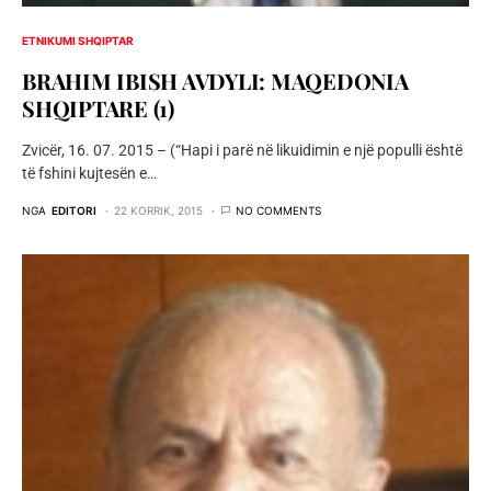
ETNIKUMI SHQIPTAR
BRAHIM IBISH AVDYLI: MAQEDONIA
SHQIPTARE (1)
Zvicër, 16. 07. 2015 – (“Hapi i parë në likuidimin e një populli është
të fshini kujtesën e…
NGA
EDITORI
22 KORRIK, 2015
NO COMMENTS