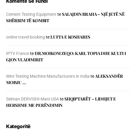
Komente Së Fundi
SALAJDIN BRAHA – NJЁ JETЁ NЁ
Cement Testing Equipment
te
SHЁRBIM TЁ KOMBIT
LUFTA E KOSHARES
online travel booking
te
DR.MOIKOM ZEQO: KARL TOPIA DHE KULTI I
IPTV France
te
GJON VLADIMIRIT
ALEKSANDËR
Wire Testing Machine Manufacturers in India
te
MOISIU …
SHQIPTARËT – LIDHJET E
Selman DERVISHI-Mani USA
te
HERSHME ME PERËNDIMIN
Kategoritë