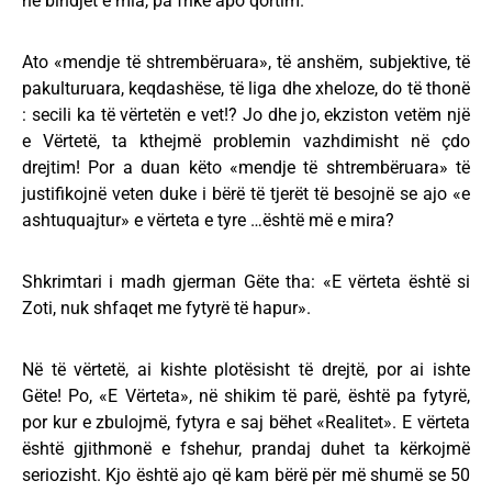
në bindjet e mia, pa frikë apo qortim.
Ato «mendje të shtrembëruara», të anshëm, subjektive, të
pakulturuara, keqdashëse, të liga dhe xheloze, do të thonë
: secili ka të vërtetën e vet!? Jo dhe jo, ekziston vetëm një
e Vërtetë, ta kthejmë problemin vazhdimisht në çdo
drejtim! Por a duan këto «mendje të shtrembëruara» të
justifikojnë veten duke i bërë të tjerët të besojnë se ajo «e
ashtuquajtur» e vërteta e tyre …është më e mira?
Shkrimtari i madh gjerman Gëte tha: «E vërteta është si
Zoti, nuk shfaqet me fytyrë të hapur».
Në të vërtetë, ai kishte plotësisht të drejtë, por ai ishte
Gëte! Po, «E Vërteta», në shikim të parë, është pa fytyrë,
por kur e zbulojmë, fytyra e saj bëhet «Realitet». E vërteta
është gjithmonë e fshehur, prandaj duhet ta kërkojmë
seriozisht. Kjo është ajo që kam bërë për më shumë se 50