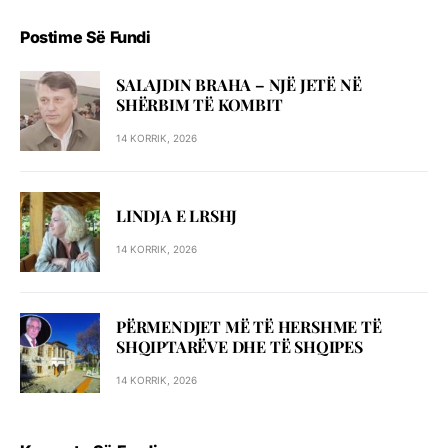
Postime Së Fundi
SALAJDIN BRAHA – NJЁ JETЁ NЁ
SHЁRBIM TЁ KOMBIT
14 KORRIK, 2026
LINDJA E LRSHJ
14 KORRIK, 2026
PËRMENDJET MË TË HERSHME TË
SHQIPTARËVE DHE TË SHQIPES
14 KORRIK, 2026