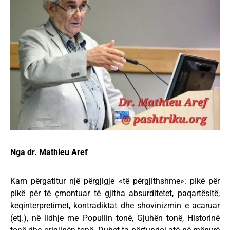
Nga dr. Mathieu Aref
Kam përgatitur një përgjigje «të përgjithshme»: pikë për
pikë për të çmontuar të gjitha absurditetet, paqartësitë,
keqinterpretimet, kontradiktat dhe shovinizmin e acaruar
(etj.), në lidhje me Popullin tonë, Gjuhën tonë, Historinë