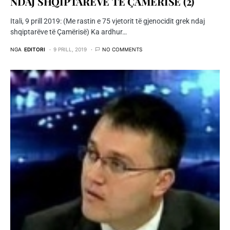
NDAJ SHQIPTARËVE TË ÇAMËRISË (2)
Itali, 9 prill 2019: (Me rastin e 75 vjetorit të gjenocidit grek ndaj
shqiptarëve të Çamërisë) Ka ardhur…
NGA
EDITORI
9 PRILL, 2019
NO COMMENTS