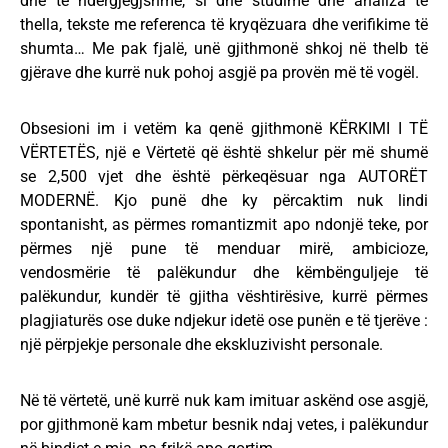
dhe të ndërgjegjshme, si dhe studime dhe analiza të
thella, tekste me referenca të kryqëzuara dhe verifikime të
shumta… Me pak fjalë, unë gjithmonë shkoj në thelb të
gjërave dhe kurrë nuk pohoj asgjë pa provën më të vogël.
Obsesioni im i vetëm ka qenë gjithmonë KËRKIMI I TË
VËRTETËS, një e Vërtetë që është shkelur për më shumë
se 2,500 vjet dhe është përkeqësuar nga AUTORËT
MODERNË. Kjo punë dhe ky përcaktim nuk lindi
spontanisht, as përmes romantizmit apo ndonjë teke, por
përmes një pune të menduar mirë, ambicioze,
vendosmërie të palëkundur dhe këmbënguljeje të
palëkundur, kundër të gjitha vështirësive, kurrë përmes
plagjiaturës ose duke ndjekur idetë ose punën e të tjerëve :
një përpjekje personale dhe ekskluzivisht personale.
Në të vërtetë, unë kurrë nuk kam imituar askënd ose asgjë,
por gjithmonë kam mbetur besnik ndaj vetes, i palëkundur