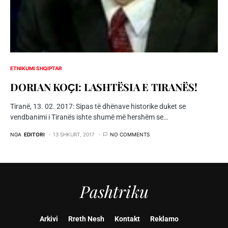
ETNIKUMI SHQIPTAR
DORIAN KOҪI: LASHTËSIA E TIRANËS!
Tiranë, 13. 02. 2017: Sipas të dhënave historike duket se
vendbanimi i Tiranës ishte shumë më hershëm se…
NGA
EDITORI
13 SHKURT, 2017
NO COMMENTS
Pashtriku
Arkivi
Rreth Nesh
Kontakt
Reklamo