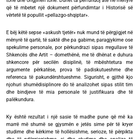
tonë dhe origjinën tonë. Duhet ta përfundoj atë në mënyrë
që të mbetet një dokument përfundimtar i Historisë së
vërtetë të popullit «pellazgo-shqiptar».
E bëj këtë sepse «askush tjetër» nuk mund të përgjigjet në
mënyrë të qartë, të saktë dhe pa gabime, paragjykime ose
spekulime personale, por përkundrazi sipas rregullave të
Shkencës dhe Artit – domethënë, me të dhënat e duhura
shkencore për secilën disiplinë, të mbështetura me
argumente përkatëse, prova të padiskutueshme dhe
referenca të pakundërshtueshme. Sigurisht, e gjithë kjo
njohuri shumëdisiplinore do të analizohet sipas stilit tim
dhe bindjeve të mia personale të justifikuara dhe të
palëkundura.
Ky është rezultat i një sasie të madhe pune që më ka
marrë më shumë se gjysmën e jetës sime për të kryer
studime dhe kërkime të hollësishme, serioze, të përpikta