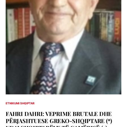
ETNIKUMI SHQIPTAR
FAHRI DAHRI: VEPRIME BRUTALE DHE
PËRJASHTUESE GREKO-SHQIPTARE (*)