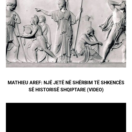
MATHIEU AREF: NJЁ JETЁ NЁ SHЁRBIM TЁ SHKENCЁS
SЁ HISTORISЁ SHQIPTARE (VIDEO)