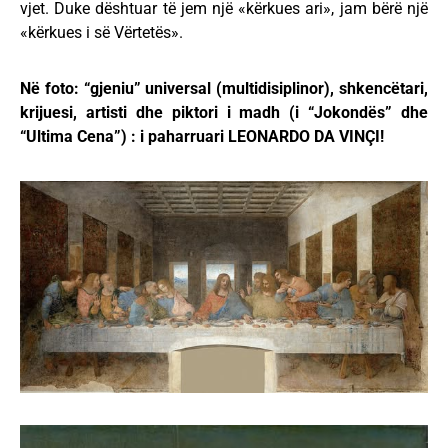
vjet. Duke dështuar të jem një «kërkues ari», jam bërë një
«kërkues i së Vërtetës».
Në foto: “gjeniu” universal (multidisiplinor), shkencëtari,
krijuesi, artisti dhe piktori i madh (i “Jokondës” dhe
“Ultima Cena”) : i paharruari LEONARDO DA VINÇI!