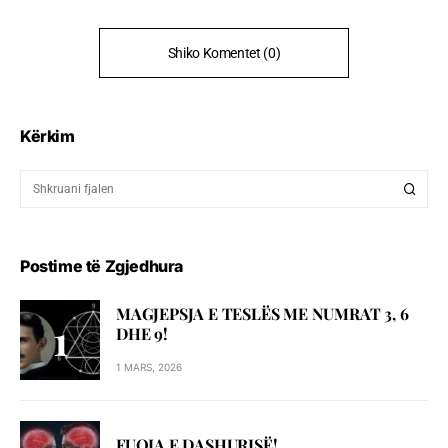
Shiko Komentet (0)
Kërkim
Postime të Zgjedhura
MAGJEPSJA E TESLËS ME NUMRAT 3, 6
DHE 9!
1 MARS, 2026
FUQIA E DASHURISË!