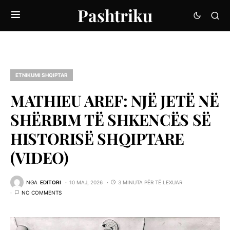
Pashtriku
ETNIKUMI SHQIPTAR
MATHIEU AREF: NJЁ JETЁ NЁ
SHЁRBIM TЁ SHKENCЁS SЁ
HISTORISЁ SHQIPTARE
(VIDEO)
NGA
EDITORI
10 MAJ, 2026
3 MINUTA PËR TË LEXUAR
NO COMMENTS