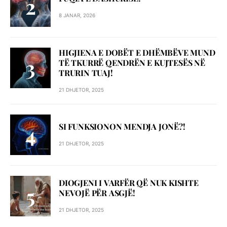
8 JANAR, 2026
HIGJIENA E DOBËT E DHËMBËVE MUND
TË TKURRË QENDRËN E KUJTESËS NË
TRURIN TUAJ!
21 DHJETOR, 2025
SI FUNKSIONON MENDJA JONË?!
21 DHJETOR, 2025
DIOGJENI I VARFËR QË NUK KISHTE
NEVOJË PËR ASGJË!
21 DHJETOR, 2025