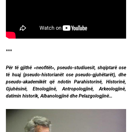
***
Për të gjithë «neofitët», pseudo-studiuesit, shqiptarë ose
të huaj (pseudo-historianët ose pseudo-gjuhëtarët), dhe
pseudo-akademikët që ndotin Parahistorinë, Historinë,
Gjuhësinë, Etnologjinë, Antropologjinë, Arkeologjinë,
datimin historik, Albanologjinë dhe Pelazgologjinë…