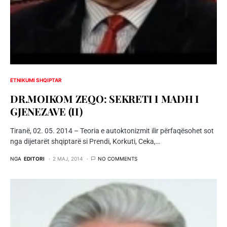
ETNIKUMI SHQIPTAR
DR.MOIKOM ZEQO: SEKRETI I MADH I
GJENEZAVE (II)
Tiranë, 02. 05. 2014 – Teoria e autoktonizmit ilir përfaqësohet sot
nga dijetarët shqiptarë si Prendi, Korkuti, Ceka,…
NGA
EDITORI
2 MAJ, 2014
NO COMMENTS