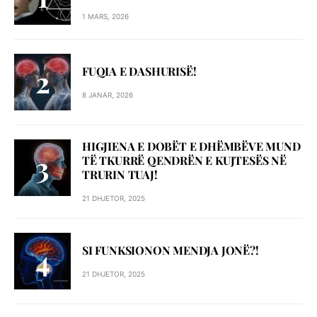
1 MARS, 2026
FUQIA E DASHURISË!
8 JANAR, 2026
HIGJIENA E DOBËT E DHËMBËVE MUND
TË TKURRË QENDRËN E KUJTESËS NË
TRURIN TUAJ!
21 DHJETOR, 2025
SI FUNKSIONON MENDJA JONË?!
21 DHJETOR, 2025