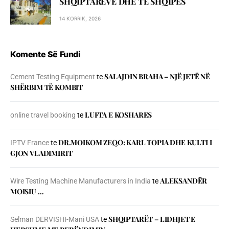
SHQIPTARËVE DHE TË SHQIPES
14 KORRIK, 2026
Komente Së Fundi
SALAJDIN BRAHA – NJЁ JETЁ NЁ
Cement Testing Equipment
te
SHЁRBIM TЁ KOMBIT
LUFTA E KOSHARES
online travel booking
te
DR.MOIKOM ZEQO: KARL TOPIA DHE KULTI I
IPTV France
te
GJON VLADIMIRIT
ALEKSANDËR
Wire Testing Machine Manufacturers in India
te
MOISIU …
SHQIPTARËT – LIDHJET E
Selman DERVISHI-Mani USA
te