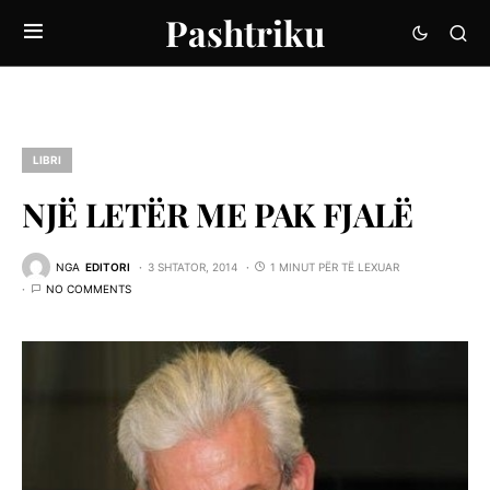
Pashtriku
LIBRI
NJË LETËR ME PAK FJALË
NGA
EDITORI
3 SHTATOR, 2014
1 MINUT PËR TË LEXUAR
NO COMMENTS