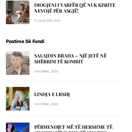
DIOGJENI I VARFËR QË NUK KISHTE
NEVOJË PËR ASGJË!
21 DHJETOR, 2025
Postime Së Fundi
SALAJDIN BRAHA – NJЁ JETЁ NЁ
SHЁRBIM TЁ KOMBIT
14 KORRIK, 2026
LINDJA E LRSHJ
14 KORRIK, 2026
PËRMENDJET MË TË HERSHME TË