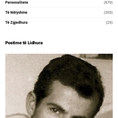
Personalitete
(870)
Të Ndryshme
(203)
Të Zgjedhura
(25)
Postime të Lidhura