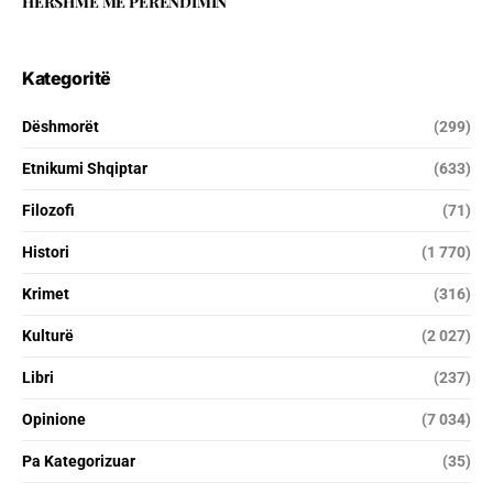
HERSHME ME PERËNDIMIN
Kategoritë
Dëshmorët
(299)
Etnikumi Shqiptar
(633)
Filozofi
(71)
Histori
(1 770)
Krimet
(316)
Kulturë
(2 027)
Libri
(237)
Opinione
(7 034)
Pa Kategorizuar
(35)