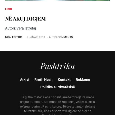
LIBRI
NË AKUJ DIGJEM
Autori: Vera Istrefaj
NGA
EDITORI
7 JANAR, 2013
NO COMMENTS
Pashtriku
Arkivi
Rreth Nesh
Kontakt
Reklamo
Politika e Privatësisë
Të gjitha materialet e portalit janë të mbrojtura me të
drejtat autoriale. Ato mund të kopjohen, vetëm duke iu
referuar burimit Pashtriku.org. Të drejtat autoriale janë
të rezervuara, sipas dispozitave ligjore në fuqi në