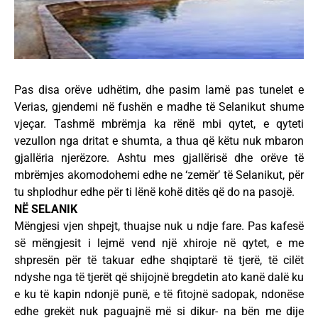
Pas disa orëve udhëtim, dhe pasim lamë pas tunelet e
Verias, gjendemi në fushën e madhe të Selanikut shume
vjeçar. Tashmë mbrëmja ka rënë mbi qytet, e qyteti
vezullon nga dritat e shumta, a thua që këtu nuk mbaron
gjallëria njerëzore. Ashtu mes gjallërisë dhe orëve të
mbrëmjes akomodohemi edhe ne ‘zemër’ të Selanikut, për
tu shplodhur edhe për ti lënë kohë ditës që do na pasojë.
NË SELANIK
Mëngjesi vjen shpejt, thuajse nuk u ndje fare. Pas kafesë
së mëngjesit i lejmë vend një xhiroje në qytet, e me
shpresën për të takuar edhe shqiptarë të tjerë, të cilët
ndyshe nga të tjerët që shijojnë bregdetin ato kanë dalë ku
e ku të kapin ndonjë punë, e të fitojnë sadopak, ndonëse
edhe grekët nuk paguajnë më si dikur- na bën me dije