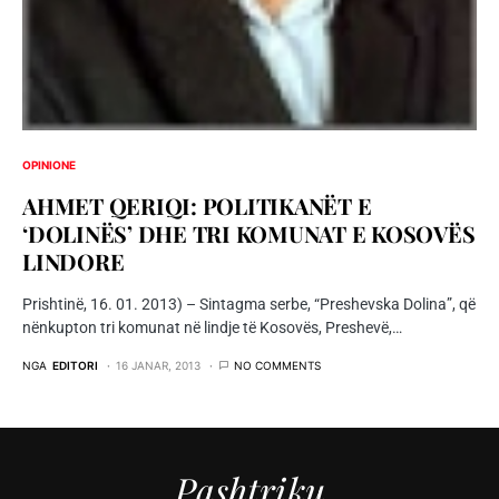
OPINIONE
AHMET QERIQI: POLITIKANËT E
‘DOLINËS’ DHE TRI KOMUNAT E KOSOVËS
LINDORE
Prishtinë, 16. 01. 2013) – Sintagma serbe, “Preshevska Dolina”, që
nënkupton tri komunat në lindje të Kosovës, Preshevë,…
NGA
EDITORI
16 JANAR, 2013
NO COMMENTS
Pashtriku