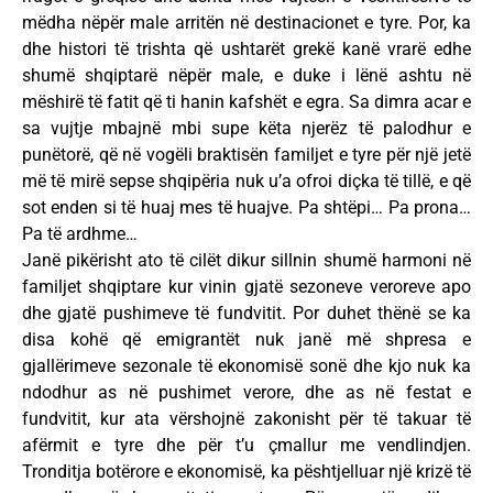
mëdha nëpër male arritën në destinacionet e tyre. Por, ka
dhe histori të trishta që ushtarët grekë kanë vrarë edhe
shumë shqiptarë nëpër male, e duke i lënë ashtu në
mëshirë të fatit që ti hanin kafshët e egra. Sa dimra acar e
sa vujtje mbajnë mbi supe këta njerëz të palodhur e
punëtorë, që në vogëli braktisën familjet e tyre për një jetë
më të mirë sepse shqipëria nuk u’a ofroi diçka të tillë, e që
sot enden si të huaj mes të huajve. Pa shtëpi… Pa prona…
Pa të ardhme…
Janë pikërisht ato të cilët dikur sillnin shumë harmoni në
familjet shqiptare kur vinin gjatë sezoneve veroreve apo
dhe gjatë pushimeve të fundvitit. Por duhet thënë se ka
disa kohë që emigrantët nuk janë më shpresa e
gjallërimeve sezonale të ekonomisë sonë dhe kjo nuk ka
ndodhur as në pushimet verore, dhe as në festat e
fundvitit, kur ata vërshojnë zakonisht për të takuar të
afërmit e tyre dhe për t’u çmallur me vendlindjen.
Tronditja botërore e ekonomisë, ka pështjelluar një krizë të