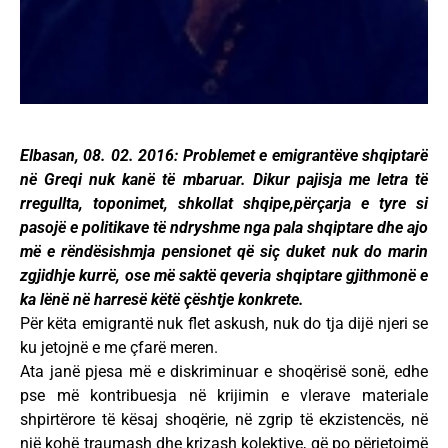
Elbasan, 08. 02. 2016: Problemet e emigrantëve shqiptarë
në Greqi nuk kanë të mbaruar. Dikur pajisja me letra të
rregullta, toponimet, shkollat shqipe,përçarja e tyre si
pasojë e politikave të ndryshme nga pala shqiptare dhe ajo
më e rëndësishmja pensionet që siç duket nuk do marin
zgjidhje kurrë, ose më saktë qeveria shqiptare gjithmonë e
ka lënë në harresë këtë çështje konkrete.
Për këta emigrantë nuk flet askush, nuk do tja dijë njeri se
ku jetojnë e me çfarë meren.
Ata janë pjesa më e diskriminuar e shoqërisë sonë, edhe
pse më kontribuesja në krijimin e vlerave materiale
shpirtërore të kësaj shoqërie, në zgrip të ekzistencës, në
një kohë traumash dhe krizash kolektive, që po përjetojmë