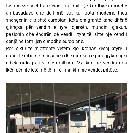
tash njëzet vjet tranzicioni pa limit. Që kur thyen muret e
ambasadave dhe deri më sot kur bota moderne theu
shengenin e trishtë europian, këta emigrantë kanë dhënë
gjithçka për vendin e tyre, djersën, mundin, gjakun,
pasionin dhe ëndrrën që vendi i tyre të ishte një vend i
denjë në familjen e madhe europiane.
Por, sikur të mjaftonte vetëm kjo, krahas kësaj atyre u
duhet të mbajnë mbi supe edhe damkën e paragjykim që i
ndjek kudo pas si një mallkim. Mallkim në vendin nga
ikën për një jetë më të mirë, mallkim në vendet pritëse.