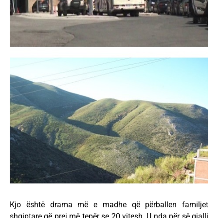
Kjo është drama më e madhe që përballen familjet
shqiptare që prej më tepër se 20 vitesh. U nda për së gjalli