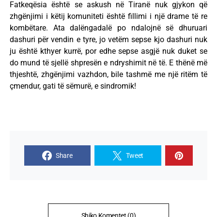
Fatkeqësia është se askush në Tiranë nuk gjykon që
zhgënjimi i këtij komuniteti është fillimi i një drame të re
kombëtare. Ata dalëngadalë po ndalojnë së dhuruari
dashuri për vendin e tyre, jo vetëm sepse kjo dashuri nuk
ju është kthyer kurrë, por edhe sepse asgjë nuk duket se
do mund të sjellë shpresën e ndryshimit në të. E thënë më
thjeshtë, zhgënjimi vazhdon, bile tashmë me një ritëm të
çmendur, gati të sëmurë, e sindromik!
Share
Tweet
Shiko Komentet (0)