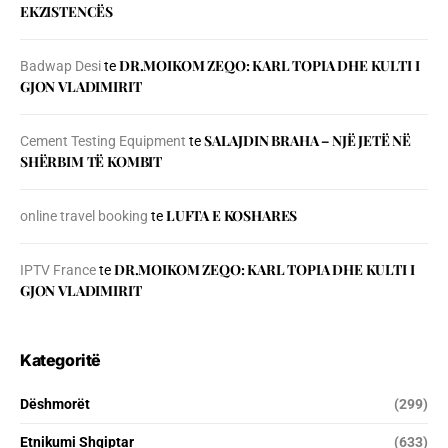
EKZISTENCЁS
DR.MOIKOM ZEQO: KARL TOPIA DHE KULTI I
Badwap Desi
te
GJON VLADIMIRIT
SALAJDIN BRAHA – NJЁ JETЁ NЁ
Cement Testing Equipment
te
SHЁRBIM TЁ KOMBIT
LUFTA E KOSHARES
online travel booking
te
DR.MOIKOM ZEQO: KARL TOPIA DHE KULTI I
IPTV France
te
GJON VLADIMIRIT
Kategoritë
Dëshmorët
(299)
Etnikumi Shqiptar
(633)