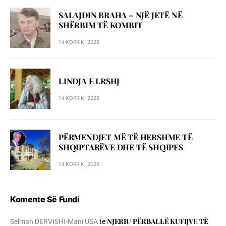
SALAJDIN BRAHA – NJЁ JETЁ NЁ
SHЁRBIM TЁ KOMBIT
14 KORRIK, 2026
LINDJA E LRSHJ
14 KORRIK, 2026
PËRMENDJET MË TË HERSHME TË
SHQIPTARËVE DHE TË SHQIPES
14 KORRIK, 2026
Komente Së Fundi
NJERIU PЁRBALLЁ KUFIJVE TЁ
Selman DERVISHI-Mani USA
te