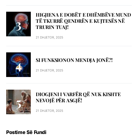
HIGJIENA E DOBËT E DHËMBËVE MUND
TË TKURRË QENDRËN E KUJTESËS NË
TRURIN TUAJ!
21 DHJETOR, 2025
SI FUNKSIONON MENDJA JONË?!
21 DHJETOR, 2025
DIOGJENI I VARFËR QË NUK KISHTE
NEVOJË PËR ASGJË!
21 DHJETOR, 2025
Postime Së Fundi