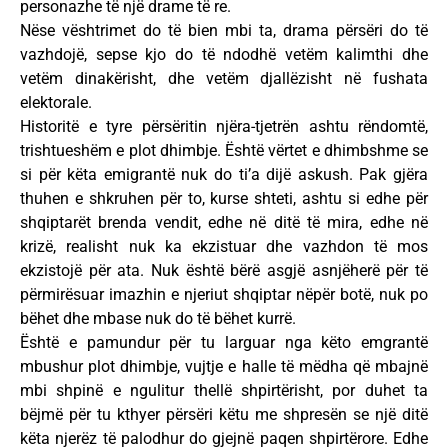
personazhe të një drame të re.
Nëse vështrimet do të bien mbi ta, drama përsëri do të
vazhdojë, sepse kjo do të ndodhë vetëm kalimthi dhe
vetëm dinakërisht, dhe vetëm djallëzisht në fushata
elektorale.
Historitë e tyre përsëritin njëra-tjetrën ashtu rëndomtë,
trishtueshëm e plot dhimbje. Është vërtet e dhimbshme se
si për këta emigrantë nuk do ti’a dijë askush. Pak gjëra
thuhen e shkruhen për to, kurse shteti, ashtu si edhe për
shqiptarët brenda vendit, edhe në ditë të mira, edhe në
krizë, realisht nuk ka ekzistuar dhe vazhdon të mos
ekzistojë për ata. Nuk është bërë asgjë asnjëherë për të
përmirësuar imazhin e njeriut shqiptar nëpër botë, nuk po
bëhet dhe mbase nuk do të bëhet kurrë.
Është e pamundur për tu larguar nga këto emgrantë
mbushur plot dhimbje, vujtje e halle të mëdha që mbajnë
mbi shpinë e ngulitur thellë shpirtërisht, por duhet ta
bëjmë për tu kthyer përsëri këtu me shpresën se një ditë
këta njerëz të palodhur do gjejnë paqen shpirtërore. Edhe