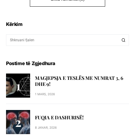
Kërkim
Postime të Zgjedhura
MAGJEPSJA E TESLËS ME NUMRAT 3, 6
DHE 9!
1 MARS, 2026
FUQIA E DASHURISË!
8 JANAR, 2026