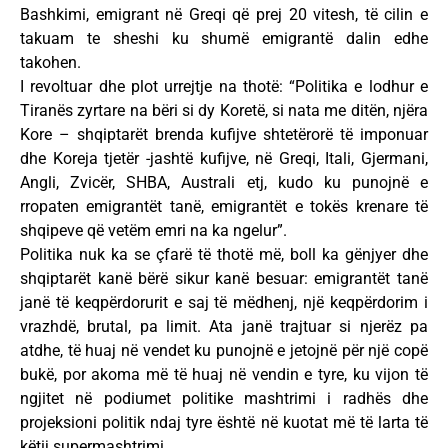
Bashkimi, emigrant në Greqi që prej 20 vitesh, të cilin e
takuam te sheshi ku shumë emigrantë dalin edhe
takohen.
I revoltuar dhe plot urrejtje na thotë: “Politika e lodhur e
Tiranës zyrtare na bëri si dy Koretë, si nata me ditën, njëra
Kore – shqiptarët brenda kufijve shtetërorë të imponuar
dhe Koreja tjetër -jashtë kufijve, në Greqi, Itali, Gjermani,
Angli, Zvicër, SHBA, Australi etj, kudo ku punojnë e
rropaten emigrantët tanë, emigrantët e tokës krenare të
shqipeve që vetëm emri na ka ngelur”.
Politika nuk ka se çfarë të thotë më, boll ka gënjyer dhe
shqiptarët kanë bërë sikur kanë besuar: emigrantët tanë
janë të keqpërdorurit e saj të mëdhenj, një keqpërdorim i
vrazhdë, brutal, pa limit. Ata janë trajtuar si njerëz pa
atdhe, të huaj në vendet ku punojnë e jetojnë për një copë
bukë, por akoma më të huaj në vendin e tyre, ku vijon të
ngjitet në podiumet politike mashtrimi i radhës dhe
projeksioni politik ndaj tyre është në kuotat më të larta të
këtij supermashtrimi…