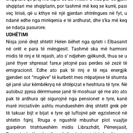
shqiptari me shqiptarin, por tashmë më keq se kurrë, pasi
veç lirisë, që u kthye në një gjerdan shtrëngues në fyt, u
ndanë edhe nga mirëqenia e të ardhurat, dhe s’ka më keq
se ndarja pasurore.
UDHËTIMI
Nisja jonë drejt shtetit Helen bëhet nga qyteti i Elbasanit
në orët e para të mëngjesit. Tashmë ska më harmoni
midis të rinj e të rejash, ato s’ ndjehen gjëkundi, thua se u
janë thyer shpresat fare,e jetojnë pas perdes së zezë të
emigracionit. Edhe ato pak të rinj e të reja energjik
gjenden sot “rrugëve” të kurbetit mes rrëpatjeve të shumta
që janë ulur këmbëkryq në shtëpizat e heshtura të tyre. Në
autobuz pjesa dërrrmuese janë të moshuar që me ato ato
pak të ardhura që sigurojnë nga pensionet e tyre, kanë
marë iniciativën ashtu mundueshëm drej shtetit grek për
të takuar bijt e bijat e tyre që luftojnë për egzistencë në
shtetin fqinj. Rruga e ngushtë mbushur plot vuajtje
gjarpëron trishtueshëm midis Librazhdit, Përrenjasit,