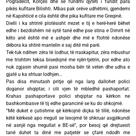
Pogradecit, Korçës dhe së fundmi qyteti i fundit para
pikës kufitare Bilishti. Mbas pak orëve udhëtimi, gjendemi
në Kapshticë e cila është dhe pika kufitare me Greqinë.
Dielli i ka shtrirë plotësisht rrezet e tij e herë-herë bëhet
edhe i bezdishëm në sytë tanë edhe pse stina e Dimrit në
këto anë është më e ashpër dhe më e ftohtë ndonëse
dëbora ka shtirë mantelin e saj ditë më parë.
Tek-tuk ndihen zëra të lodhur, të rraskapitur, zëra mbushur
me trishtim teksa bisedojnë me njëri-tjetrin, por edhe ato
nuk zgjasin shumë pasi mosha bën të veten dhe udha e
gjatë u ka shtuar lodhjen…
Pas disa minutash pritje që nga larg dallohet polici
doganor shqiptar, i cili vjen të mbledhë pashaportat.
Krahas pashaportave polici shqiptar na kërkon ne
bashkombasve të tij edhe garancinë se ku do shkojmë.
“Më duket e çutishme që kërkojnë diçka të tillë, ndonëse
këtë kërkesë apo rregull se lexojmë të shkruar asgjëkundi
në asnjë nga rregullat e BE-së”, por besoj që drejtuesit
tanë duhet ta dinë me patjetër se çfarë ndodh me