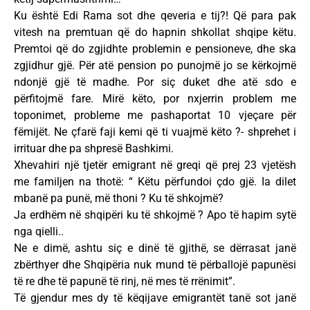
Ku është Edi Rama sot dhe qeveria e tij?! Që para pak
vitesh na premtuan që do hapnin shkollat shqipe këtu.
Premtoi që do zgjidhte problemin e pensioneve, dhe ska
zgjidhur gjë. Për atë pension po punojmë jo se kërkojmë
ndonjë gjë të madhe. Por siç duket dhe atë sdo e
përfitojmë fare. Mirë këto, por nxjerrin problem me
toponimet, probleme me pashaportat 10 vjeçare për
fëmijët. Ne çfarë faji kemi që ti vuajmë këto ?- shprehet i
irrituar dhe pa shpresë Bashkimi.
Xhevahiri një tjetër emigrant në greqi që prej 23 vjetësh
me familjen na thotë: “ Këtu përfundoi çdo gjë. Ia dilet
mbanë pa punë, më thoni ? Ku të shkojmë?
Ja erdhëm në shqipëri ku të shkojmë ? Apo të hapim sytë
nga qielli..
Ne e dimë, ashtu siç e dinë të gjithë, se dërrasat janë
zbërthyer dhe Shqipëria nuk mund të përballojë papunësi
të re dhe të papunë të rinj, në mes të rrënimit”.
Të gjendur mes dy të këqijave emigrantët tanë sot janë