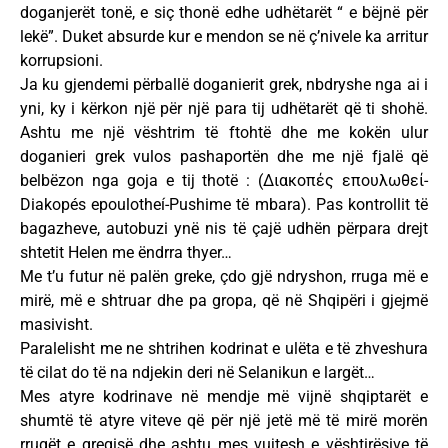
doganjerët tonë, e siç thonë edhe udhëtarët “ e bëjnë për
lekë”. Duket absurde kur e mendon se në ç’nivele ka arritur
korrupsioni.
Ja ku gjendemi përballë doganierit grek, nbdryshe nga ai i
yni, ky i kërkon një për një para tij udhëtarët që ti shohë.
Ashtu me një vështrim të ftohtë dhe me kokën ulur
doganieri grek vulos pashaportën dhe me një fjalë që
belbëzon nga goja e tij thotë : (Διακοπές επουλωθεί-
Diakopés epoulotheí-Pushime të mbara). Pas kontrollit të
bagazheve, autobuzi ynë nis të çajë udhën përpara drejt
shtetit Helen me ëndrra thyer…
Me t’u futur në palën greke, çdo gjë ndryshon, rruga më e
mirë, më e shtruar dhe pa gropa, që në Shqipëri i gjejmë
masivisht.
Paralelisht me ne shtrihen kodrinat e ulëta e të zhveshura
të cilat do të na ndjekin deri në Selanikun e largët…
Mes atyre kodrinave në mendje më vijnë shqiptarët e
shumtë të atyre viteve që për një jetë më të mirë morën
rrugët e greqisë dhe ashtu mes vujtesh e vështirësive të