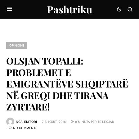
Pashtriku
OPINIONE
OLSJAN TOPALLI:
PROBLEMET E
EMIGRANTËVE SHQIPTARË
NË GREQI DHE TIRANA
ZYRTARE!
NGA
EDITORI
7 SHKURT, 2016
8 MINUTA PËR TË LEXUAR
NO COMMENTS