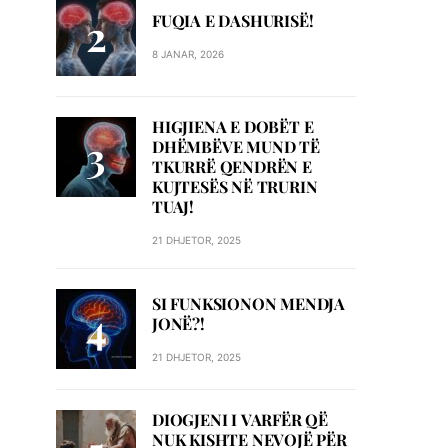
FUQIA E DASHURISË!
8 JANAR, 2026
HIGJIENA E DOBËT E
DHËMBËVE MUND TË
TKURRË QENDRËN E
KUJTESËS NË TRURIN
TUAJ!
21 DHJETOR, 2025
SI FUNKSIONON MENDJA
JONË?!
21 DHJETOR, 2025
DIOGJENI I VARFËR QË
NUK KISHTE NEVOJË PËR