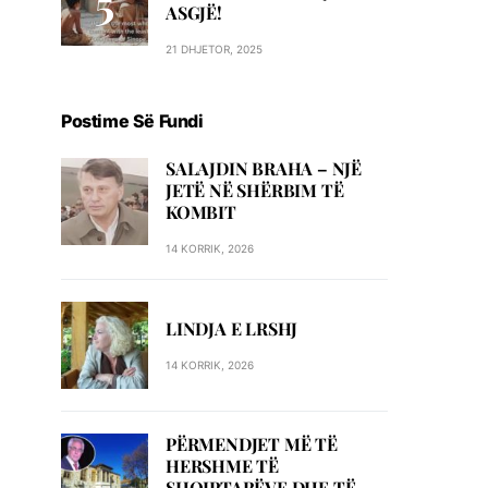
ASGJË!
21 DHJETOR, 2025
Postime Së Fundi
SALAJDIN BRAHA – NJЁ
JETЁ NЁ SHЁRBIM TЁ
KOMBIT
14 KORRIK, 2026
LINDJA E LRSHJ
14 KORRIK, 2026
PËRMENDJET MË TË
HERSHME TË
SHQIPTARËVE DHE TË