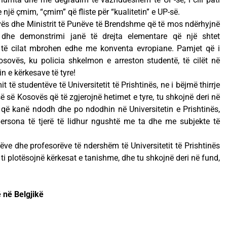
 një çmim, “çmim” që fliste për “kualitetin” e UP-së.
ovës dhe Ministrit të Punëve të Brendshme që të mos ndërhyjnë
 dhe demonstrimi janë të drejta elementare që një shtet
to të cilat mbrohen edhe me konventa evropiane. Pamjet që i
ovës, ku policia shkelmon e arreston studentë, të cilët në
n e kërkesave të tyre!
 të studentëve të Universitetit të Prishtinës, ne i bëjmë thirrje
 së Kosovës që të zgjerojnë hetimet e tyre, tu shkojnë deri në
që kanë ndodh dhe po ndodhin në Universitetin e Prishtinës,
persona të tjerë të lidhur ngushtë me ta dhe me subjekte të
tëve dhe profesorëve të ndershëm të Universitetit të Prishtinës
i plotësojnë kërkesat e tanishme, dhe tu shkojnë deri në fund,
 në Belgjikë