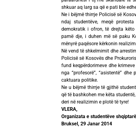
shkuar aq larg sa që e pati ble edhe
Ne i bëjmë thirrje Policisë së Kos
ndaj studentëve, meqë protesta
demokratik i ofron, të drejta kë
pamë dje, i duhen më së paku Kos
mënyrë paqësore kërkonin realizimi
Në vend të shkelmimit dhe arrestimit
Policisë së Kosovës dhe Prokurorisë
fund keqpërdorimeve dhe krimeve 
nga “profesorë”, “asistentë” dhe 
caktuara politike.
Ne u bëjmë thirrje të gjithë studen
që të bashkohen me këta studentë, t
deri në realizimin e plotë të tyre!
VLERA,
Organizata e studentëve shqiptarë
Bruksel, 29 Janar 2014