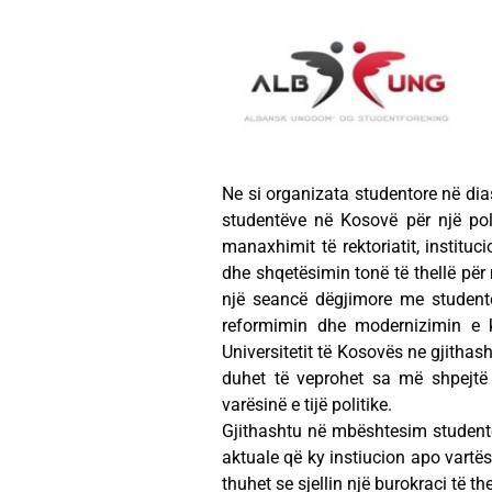
Ne si organizata studentore në dia
studentëve në Kosovë për një pol
manaxhimit të rektoriatit, institu
dhe shqetësimin tonë të thellë për
një seancë dëgjimore me student
reformimin dhe modernizimin e kë
Universitetit të Kosovës ne gjithash
duhet të veprohet sa më shpejtë
varësinë e tijë politike.
Gjithashtu në mbështesim studentë
aktuale që ky instiucion apo vartës
thuhet se sjellin një burokraci të 