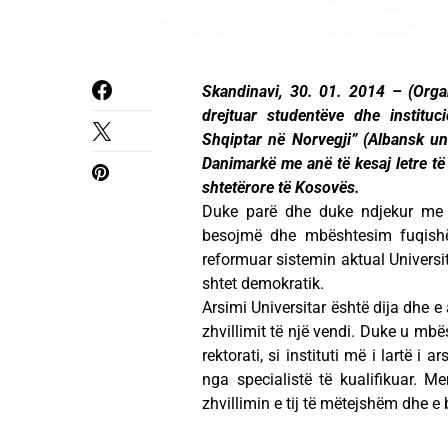
Skandinavi, 30. 01. 2014 – (Orga
drejtuar studentëve dhe institu
Shqiptar në Norvegji” (Albansk u
Danimarkë me anë të kesaj letre të
shtetërore të Kosovës.
Duke parë dhe duke ndjekur me i
besojmë dhe mbështesim fuqishë
reformuar sistemin aktual Universit
shtet demokratik.
Arsimi Universitar është dija dhe e
zhvillimit të një vendi. Duke u m
rektorati, si instituti më i lartë i
nga specialistë të kualifikuar. Men
zhvillimin e tij të mëtejshëm dhe e