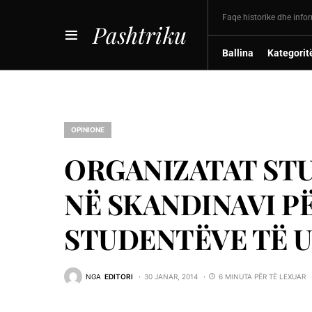
Faqe historike dhe info
Pashtriku
Ballina
Kategorit
OPINIONE
ORGANIZATAT ST
NË SKANDINAVI P
STUDENTËVE TË U
NGA
EDITORI
30 JANAR, 2014
6 MINUTA PËR TË LEXUAR