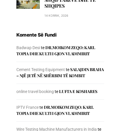
SHQIPES
14 KORRIK, 2026
Komente Së Fundi
DR.MOIKOM ZEQO: KARL
Badwap Desi
te
TOPIA DHE KULTI I GJON VLADIMIRIT
SALAJDIN BRAHA
Cement Testing Equipment
te
– NJЁ JETЁ NЁ SHЁRBIM TЁ KOMBIT
LUFTA E KOSHARES
online travel booking
te
DR.MOIKOM ZEQO: KARL
IPTV France
te
TOPIA DHE KULTI I GJON VLADIMIRIT
Wire Testing Machine Manufacturers in India
te