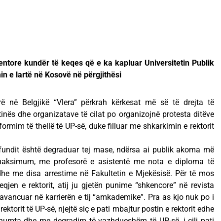
entore kundër të keqes që e ka kapluar Universitetin Publik
in e lartë në Kosovë në përgjithësi
ë në Belgjikë “Vlera” përkrah kërkesat më së të drejta të
htinës dhe organizatave të cilat po organizojnë protesta ditëve
formim të thellë të UP-së, duke filluar me shkarkimin e rektorit
ë fundit është degraduar tej mase, ndërsa ai publik akoma më
maksimum, me profesorë e asistentë me nota e diploma të
he me disa arrestime në Fakultetin e Mjekësisë. Për të mos
qjen e rektorit, atij ju gjetën punime “shkencore” në revista
a avancuar në karrierën e tij “amkademike”. Pra as kjo nuk po i
ektorit të UP-së, njejtë siç e pati mbajtur postin e rektorit edhe
shumta dhe me degradim të vazhdueshëm të UP-së, i cili pati