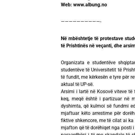
Web: www.albung.no
——————————-
Në mbështetje të protestave stud
të Prishtinës në veçanti, dhe arsim
Organizata e studentëve shqiptar
studentëve të Universitetit të Pris
të fundit, me kërkesën e tyre për re
aktual të UP-së.
Arsimi i lartë në Kosovë viteve t
keq, meqë është i partizuar në 
dyshimta, që kulmoi së fundmi ed
mjaftuar këto arrestime për dorëhe
fiktive shkencore, me të cilat ai k
mjafton që të dorëhiqet nga posti i r
paraardhësi i tij me skandale të 