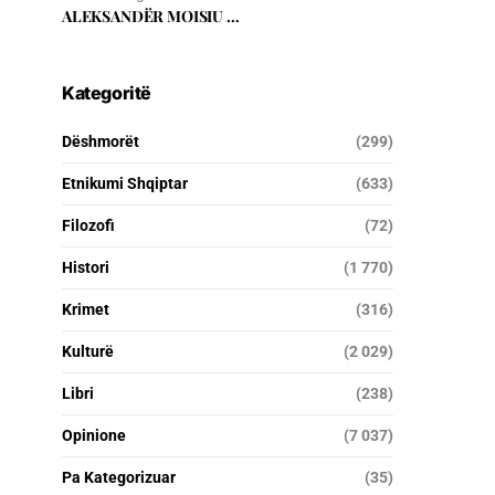
ALEKSANDËR MOISIU …
Kategoritë
Dëshmorët
(299)
Etnikumi Shqiptar
(633)
Filozofi
(72)
Histori
(1 770)
Krimet
(316)
Kulturë
(2 029)
Libri
(238)
Opinione
(7 037)
Pa Kategorizuar
(35)