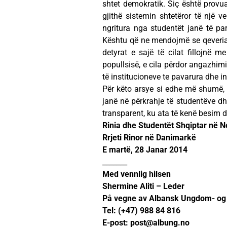
shtet demokratik. Siç është provua
gjithë sistemin shtetëror të një v
ngritura nga studentët janë të pa
Kështu që ne mendojmë se qeveria 
detyrat e sajë të cilat fillojnë 
popullsisë, e cila përdor angazhimin
të institucioneve te pavarura dhe in
Për këto arsye si edhe më shumë,
janë në përkrahje të studentëve dhe
transparent, ku ata të kenë besim
Rinia dhe Studentët Shqiptar në N
Rrjeti Rinor në Danimarkë
E martë, 28 Janar 2014
_______
Med vennlig hilsen
Shermine Aliti – Leder
På vegne av Albansk Ungdom- og 
Tel: (+47) 988 84 816
E-post:
post@albung.no