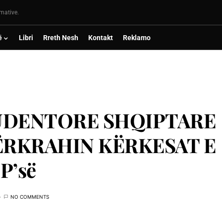
rmative.
ë
Libri
Rreth Nesh
Kontakt
Reklamo
UDENTORE SHQIPTARE
ËRKRAHIN KËRKESAT E
P’së
NO COMMENTS