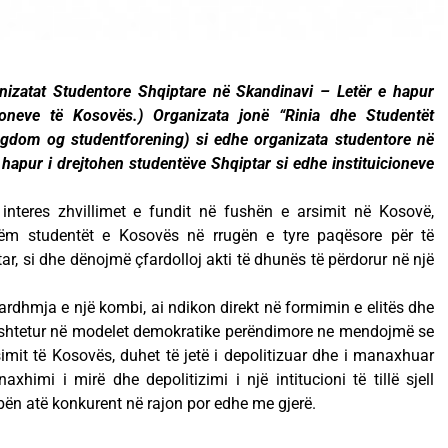
nizatat Studentore Shqiptare në Skandinavi – Letër e hapur
cioneve të Kosovës.) Organizata jonë “Rinia dhe Studentët
ngdom og studentforening) si edhe organizata studentore në
 hapur i drejtohen studentëve Shqiptar si edhe instituicioneve
nteres zhvillimet e fundit në fushën e arsimit në Kosovë,
m studentët e Kosovës në rrugën e tyre paqësore për të
ar, si dhe dënojmë çfardolloj akti të dhunës të përdorur në një
 ardhmja e një kombi, ai ndikon direkt në formimin e elitës dhe
bështetur në modelet demokratike perëndimore ne mendojmë se
 arsimit të Kosovës, duhet të jetë i depolitizuar dhe i manaxhuar
axhimi i mirë dhe depolitizimi i një intitucioni të tillë sjell
 bën atë konkurent në rajon por edhe me gjerë.