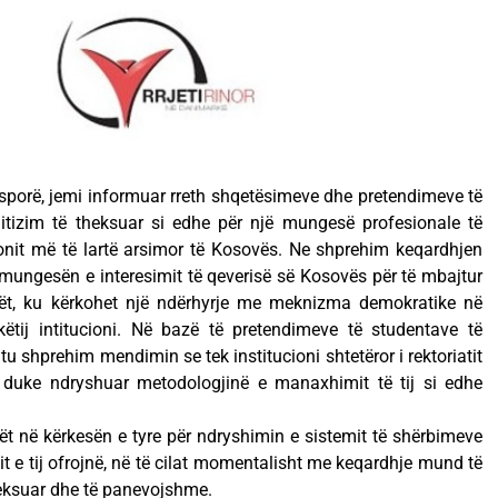
sporë, jemi informuar rreth shqetësimeve dhe pretendimeve të
itizim të theksuar si edhe për një mungesë profesionale të
cionit më të lartë arsimor të Kosovës. Ne shprehim keqardhjen
 mungesën e interesimit të qeverisë së Kosovës për të mbajtur
ët, ku kërkohet një ndërhyrje me meknizma demokratike në
tij intitucioni. Në bazë të pretendimeve të studentave të
tu shprehim mendimin se tek institucioni shtetëror i rektoriatit
 duke ndryshuar metodologjinë e manaxhimit të tij si edhe
t në kërkesën e tyre për ndryshimin e sistemit të shërbimeve
it e tij ofrojnë, në të cilat momentalisht me keqardhje mund të
theksuar dhe të panevojshme.