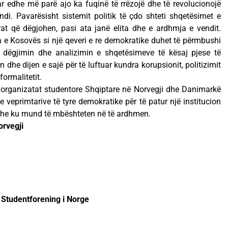
r edhe më parë ajo ka fuqinë të rrëzojë dhe të revolucionojë
endi. Pavarësisht sistemit politik të çdo shteti shqetësimet e
rat që dëgjohen, pasi ata janë elita dhe e ardhmja e vendit.
e Kosovës si një qeveri e re demokratike duhet të përmbushi
me dëgjimin dhe analizimin e shqetësimeve të kësaj pjese të
 dhe dijen e sajë për të luftuar kundra korupsionit, politizimit
formalitetit.
 organizatat studentore Shqiptare në Norvegji dhe Danimarkë
 veprimtarive të tyre demokratike për të patur një institucion
 dhe ku mund të mbështeten në të ardhmen.
orvegji
Studentforening i Norge