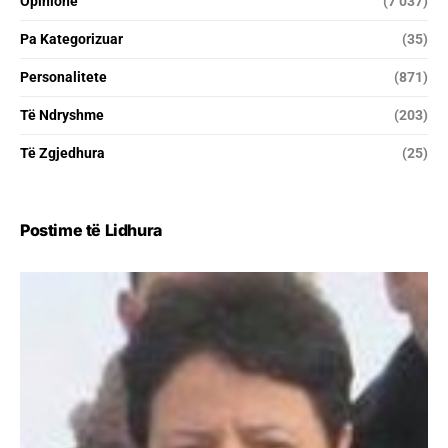
Opinione
(7 037)
Pa Kategorizuar
(35)
Personalitete
(871)
Të Ndryshme
(203)
Të Zgjedhura
(25)
Postime të Lidhura