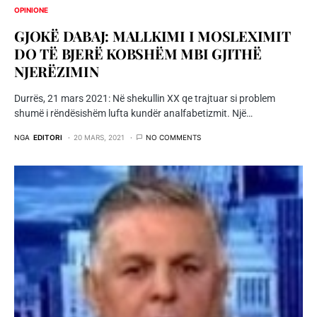
OPINIONE
GJOKË DABAJ: MALLKIMI I MOSLEXIMIT
DO TË BJERË KOBSHËM MBI GJITHË
NJERËZIMIN
Durrës, 21 mars 2021: Në shekullin XX qe trajtuar si problem
shumë i rëndësishëm lufta kundër analfabetizmit. Një…
NGA
EDITORI
20 MARS, 2021
NO COMMENTS