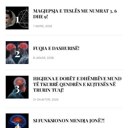
MAGJEPSJA E TESLËS ME NUMRAT 3, 6
DHE 9!
1 MARS, 2026
FUQIA E DASHURISË!
8 JANAR, 2026
HIGJIENA E DOBËT E DHËMBËVE MUND
TË TKURRË QENDRËN E KUJTESËS NË
TRURIN TUAJ!
21 DHJETOR, 2025
SI FUNKSIONON MENDJA JONË?!