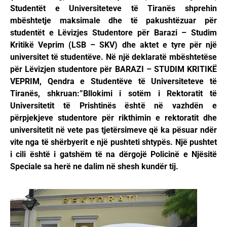
Studentët e Universiteteve të Tiranës shprehin
mbështetje maksimale dhe të pakushtëzuar për
studentët e Lëvizjes Studentore për Barazi – Studim
Kritikë Veprim (LSB – SKV) dhe aktet e tyre për një
universitet të studentëve. Në një deklaratë mbështetëse
për Lëvizjen studentore për BARAZI – STUDIM KRITIKË
VEPRIM, Qendra e Studentëve të Universiteteve të
Tiranës, shkruan:”Bllokimi i sotëm i Rektoratit të
Universitetit të Prishtinës është në vazhdën e
përpjekjeve studentore për rikthimin e rektoratit dhe
universitetit në vete pas tjetërsimeve që ka pësuar ndër
vite nga të shërbyerit e një pushteti shtypës. Një pushtet
i cili është i gatshëm të na dërgojë Policinë e Njësitë
Speciale sa herë ne dalim në shesh kundër tij.