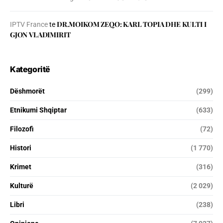
DR.MOIKOM ZEQO: KARL TOPIA DHE KULTI I
IPTV France
te
GJON VLADIMIRIT
Kategoritë
Dëshmorët
(299)
Etnikumi Shqiptar
(633)
Filozofi
(72)
Histori
(1 770)
Krimet
(316)
Kulturë
(2 029)
Libri
(238)