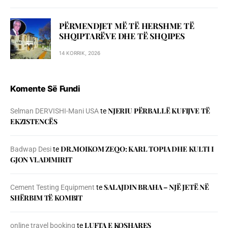
PËRMENDJET MË TË HERSHME TË
SHQIPTARËVE DHE TË SHQIPES
14 KORRIK, 2026
Komente Së Fundi
NJERIU PЁRBALLЁ KUFIJVE TЁ
Selman DERVISHI-Mani USA
te
EKZISTENCЁS
DR.MOIKOM ZEQO: KARL TOPIA DHE KULTI I
Badwap Desi
te
GJON VLADIMIRIT
SALAJDIN BRAHA – NJЁ JETЁ NЁ
Cement Testing Equipment
te
SHЁRBIM TЁ KOMBIT
LUFTA E KOSHARES
online travel booking
te