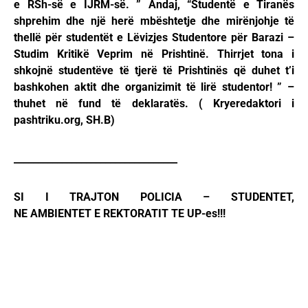
e RSh-së e IJRM-së. ” Andaj, “Studentë e Tiranës
shprehim dhe një herë mbështetje dhe mirënjohje të
thellë për studentët e Lëvizjes Studentore për Barazi –
Studim Kritikë Veprim në Prishtinë. Thirrjet tona i
shkojnë studentëve të tjerë të Prishtinës që duhet t’i
bashkohen aktit dhe organizimit të lirë studentor! ” –
thuhet në fund të deklaratës. ( Kryeredaktori i
pashtriku.org, SH.B)
__________________________________
SI I TRAJTON POLICIA – STUDENTET,
NE AMBIENTET E REKTORATIT TE UP-es!!!