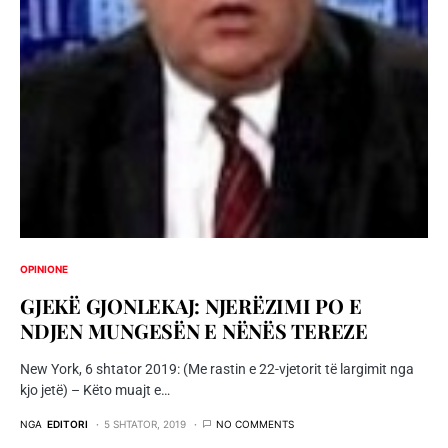
OPINIONE
GJEKË GJONLEKAJ: NJERËZIMI PO E
NDJEN MUNGESËN E NËNËS TEREZE
New York, 6 shtator 2019: (Me rastin e 22-vjetorit të largimit nga
kjo jetë) – Këto muajt e…
NGA
EDITORI
5 SHTATOR, 2019
NO COMMENTS