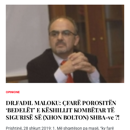
OPINIONE
DR.FADIL MALOKU: ÇFARË POROSITËN
‘BEDELËT’ E KËSHILLIT KOMBËTAR TË
SIGURISË SË (XHON BOLTON) SHBA-ve ?!
Prishtinë, 28 shkurt 2019: 1. Më shqetëson pa masë, “ky farë