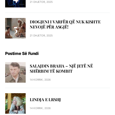
21 DHJETOR, 2025
DIOGJENI I VARFËR QË NUK KISHTE
NEVOJË PËR ASGJË!
21 DHJETOR, 2025
Postime Së Fundi
SALAJDIN BRAHA – NJЁ JETЁ NЁ
SHЁRBIM TЁ KOMBIT
14 KORRIK, 2026
LINDJA E LRSHJ
14 KORRIK, 2026