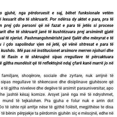
o gjuhë, nga përdoruesit e saj, bëhet funksionale vetëm
të lexuarit dhe të shkruarit. Por ndërsa dy aktet e para, pra të
hen prej çdo personi që në fazat e para të jetës si procese
xuarit dhe të shkruarit janë të kushtëzuara prej arsimimit gjatë
ektual të njeriut. Pashmangshmërisht janë fjalët dhe mënyrat e të
u i çdo sapolindur vjen në jetë, që vënë shtresat e para të
 te kushdo. Më pas në institucionet arsimore merren njohuri dhe
 të flasin e të shkruajnë sipas rregullave të përcaktuara
të gjitha mundësit që të reflektojnë ndaj çfarë kanë marrë jo në
familjare, shoqërore, sociale dhe zyrtare, nuk arrijnë të
, sipas rregullave të shkencave dhe disiplinave gjuhësore që
e të gjitha niveleve dhe degëve të arsimit parauniversitar, apo
dhe jashtë kësaj kornize. Arsyet janë nga më të ndryshmet,
k mund të tejkalohen. Pra gjuha e folur nuk e arrin dot
 të ishte një arritje nëse të gjithë folësit, megjithëse te disa
 të bënin përpjekje ta përdornin gjuhën siç e mësojnë, edhe në