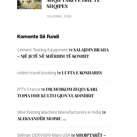
SHQIPES
14 KORRIK, 2026
Komente Së Fundi
SALAJDIN BRAHA
Cement Testing Equipment
te
– NJЁ JETЁ NЁ SHЁRBIM TЁ KOMBIT
LUFTA E KOSHARES
online travel booking
te
DR.MOIKOM ZEQO: KARL
IPTV France
te
TOPIA DHE KULTI I GJON VLADIMIRIT
Wire Testing Machine Manufacturers in India
te
ALEKSANDËR MOISIU …
SHQIPTARËT –
Selman DERVISHI-Mani USA
te