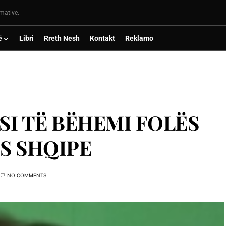
rmative.
ë
Libri
Rreth Nesh
Kontakt
Reklamo
SI TË BËHEMI FOLËS
ËS SHQIPE
NO COMMENTS