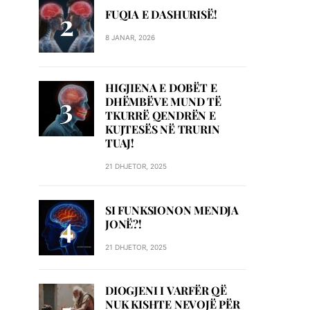
FUQIA E DASHURISË!
8 JANAR, 2026
HIGJIENA E DOBËT E
DHËMBËVE MUND TË
TKURRË QENDRËN E
KUJTESËS NË TRURIN
TUAJ!
21 DHJETOR, 2025
SI FUNKSIONON MENDJA
JONË?!
21 DHJETOR, 2025
DIOGJENI I VARFËR QË
NUK KISHTE NEVOJË PËR