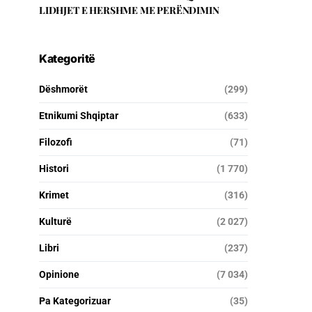
LIDHJET E HERSHME ME PERËNDIMIN
Kategoritë
Dëshmorët
(299)
Etnikumi Shqiptar
(633)
Filozofi
(71)
Histori
(1 770)
Krimet
(316)
Kulturë
(2 027)
Libri
(237)
Opinione
(7 034)
Pa Kategorizuar
(35)