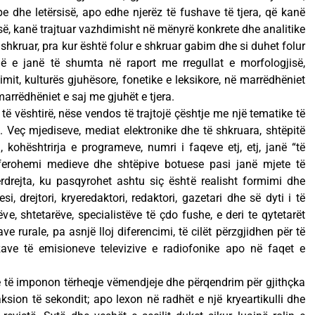
 dhe letërsisë, apo edhe njerëz të fushave të tjera, që kanë
ë, kanë trajtuar vazhdimisht në mënyrë konkrete dhe analitike
 shkruar, pra kur është folur e shkruar gabim dhe si duhet folur
ë e janë të shumta në raport me rregullat e morfologjisë,
timit, kulturës gjuhësore, fonetike e leksikore, në marrëdhëniet
arrëdhëniet e saj me gjuhët e tjera.
ë vështirë, nëse vendos të trajtojë çështje me një tematike të
eja. Veç mjediseve, mediat elektronike dhe të shkruara, shtëpitë
i, kohështrirja e programeve, numri i faqeve etj, etj, janë “të
eferohemi medieve dhe shtëpive botuese pasi janë mjete të
rdrejta, ku pasqyrohet ashtu siç është realisht formimi dhe
si, drejtori, kryeredaktori, redaktori, gazetari dhe së dyti i të
nëve, shtetarëve, specialistëve të çdo fushe, e deri te qytetarët
e rurale, pa asnjë lloj diferencimi, të cilët përzgjidhen për të
ave të emisioneve televizive e radiofonike apo në faqet e
që të imponon tërheqje vëmendjeje dhe përqendrim për gjithçka
sion të sekondit; apo lexon në radhët e një kryeartikulli dhe