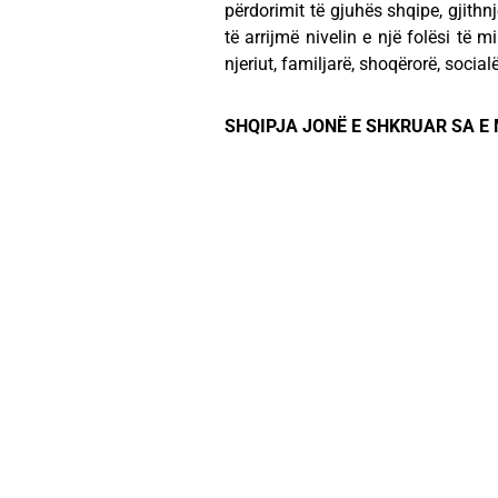
përdorimit të gjuhës shqipe, gjith
të arrijmë nivelin e një folësi të m
njeriut, familjarë, shoqërorë, socia
SHQIPJA JONË E SHKRUAR SA E M