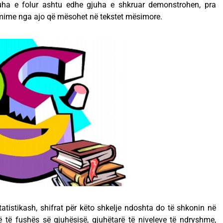
gjuha e folur ashtu edhe gjuha e shkruar demonstrohen, pra
rmime nga ajo që mësohet në tekstet mësimore.
tatistikash, shifrat për këto shkelje ndoshta do të shkonin në
ë të fushës së gjuhësisë, gjuhëtarë të niveleve të ndryshme,