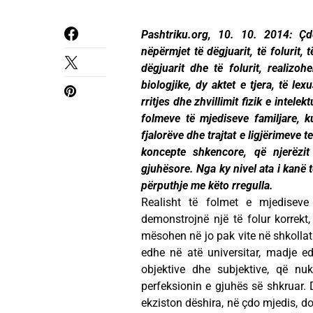
Pashtriku.org, 10. 10. 2014: Çd
nëpërmjet të dëgjuarit, të folurit, 
dëgjuarit dhe të folurit, realizo
biologjike, dy aktet e tjera, të le
rritjes dhe zhvillimit fizik e intel
folmeve të mjediseve familjare, k
fjalorëve dhe trajtat e ligjërimeve
koncepte shkencore, që njerëzit
gjuhësore. Nga ky nivel ata i kanë 
përputhje me këto rregulla.
Realisht të folmet e mjediseve 
demonstrojnë një të folur korrekt
mësohen në jo pak vite në shkollat 
edhe në atë universitar, madje e
objektive dhe subjektive, që nu
perfeksionin e gjuhës së shkruar. Do
ekziston dëshira, në çdo mjedis, do