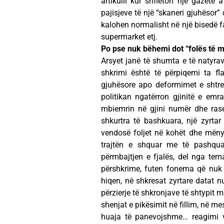
artikulli kur shfleton një gazetë a
pajisjeve të një “skaneri gjuhësor
kalohen normalisht në një bisedë fa
supermarket etj.
Po pse nuk bëhemi dot “folës të m
Arsyet janë të shumta e të natyrav
shkrimi është të përpiqemi ta f
gjuhësore apo deformimet e shtre
politikan ngatërron gjinitë e emr
mbiemrin në gjini numër dhe rase
shkurtra të bashkuara, një zyrtar 
vendosë foljet në kohët dhe mënyra
trajtën e shquar me të pashqu
përmbajtjen e fjalës, del nga tema
përshkrime, futen fonema që nuk i
hiqen, në shkresat zyrtare datat n
përzierje të shkronjave të shtypit
shenjat e pikësimit në fillim, në me
huaja të panevojshme… reagimi v