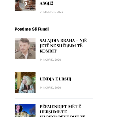
ASGJË!
21 DHJETOR, 2025
Postime Së Fundi
SALAJDIN BRAHA – NJЁ
JETЁ NЁ SHЁRBIM TЁ
KOMBIT
14 KORRIK, 2026
LINDJA E LRSHJ
14 KORRIK, 2026
PËRMENDJET MË TË
HERSHME TË
SHQIPTARËVE DHE TË