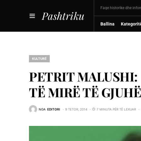
Faqe historike dhe info
Pashtriku
Ballina
Kategorit
KULTURË
PETRIT MALUSHI: 
TË MIRË TË GJUH
NGA
EDITORI
9 TETOR, 2014
7 MINUTA PËR TË LEXUAR