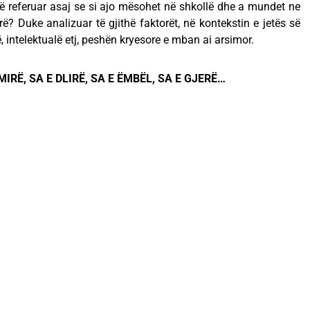
një referuar asaj se si ajo mësohet në shkollë dhe a mundet ne
irë? Duke analizuar të gjithë faktorët, në kontekstin e jetës së
lë, intelektualë etj, peshën kryesore e mban ai arsimor.
IRË, SA E DLIRË, SA E ËMBËL, SA E GJERË…