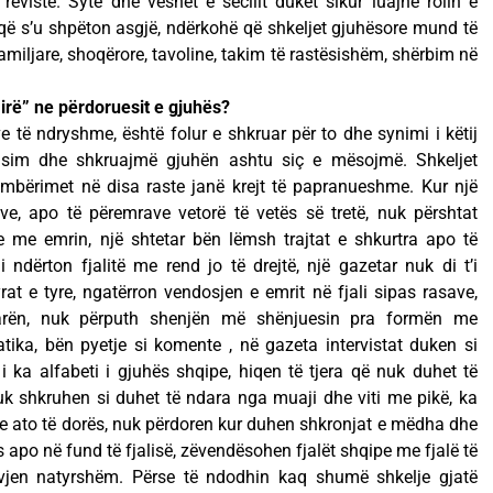
 revistë. Sytë dhe veshët e secilit duket sikur luajnë rolin e
” që s’u shpëton asgjë, ndërkohë që shkeljet gjuhësore mund të
miljare, shoqërore, tavoline, takim të rastësishëm, shërbim në
irë” ne përdoruesit e gjuhës?
e të ndryshme, është folur e shkruar për to dhe synimi i këtij
lasim dhe shkruajmë gjuhën ashtu siç e mësojmë. Shkeljet
mbërimet në disa raste janë krejt të papranueshme. Kur një
ave, apo të përemrave vetorë të vetës së tretë, nuk përshtat
 me emrin, një shtetar bën lëmsh trajtat e shkurtra apo të
i ndërton fjalitë me rend jo të drejtë, një gazetar nuk di t’i
t e tyre, ngatërron vendosjen e emrit në fjali sipas rasave,
arën, nuk përputh shenjën më shënjuesin pra formën me
tika, bën pyetje si komente , në gazeta intervistat duken si
 ka alfabeti i gjuhës shqipe, hiqen të tjera që nuk duhet të
uk shkruhen si duhet të ndara nga muaji dhe viti me pikë, ka
 me ato të dorës, nuk përdoren kur duhen shkronjat e mëdha dhe
s apo në fund të fjalisë, zëvendësohen fjalët shqipe me fjalë të
jen natyrshëm. Përse të ndodhin kaq shumë shkelje gjatë