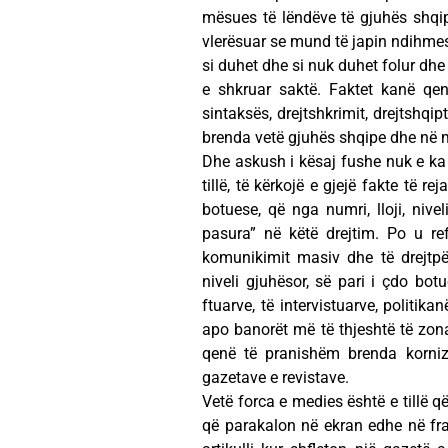
mësues të lëndëve të gjuhës shqipe
vlerësuar se mund të japin ndihmes
si duhet dhe si nuk duhet folur dhe
e shkruar saktë. Faktet kanë qen
sintaksës, drejtshkrimit, drejtshqip
brenda vetë gjuhës shqipe dhe në m
Dhe askush i kësaj fushe nuk e ka t
tillë, të kërkojë e gjejë fakte të r
botuese, që nga numri, lloji, nivel
pasura” në këtë drejtim. Po u r
komunikimit masiv dhe të drejtpë
niveli gjuhësor, së pari i çdo botue
ftuarve, të intervistuarve, politika
apo banorët më të thjeshtë të zonav
qenë të pranishëm brenda korniz
gazetave e revistave.
Vetë forca e medies është e tillë 
që parakalon në ekran edhe në frak