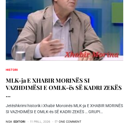
HISTORI
MLK-ja E XHABIR MORINЁS SI
VAZHDIMЁSI E OMLK-ës SЁ KADRI ZEKЁS
…
Jetëshkrimi historik i Xhabir Moroinës MLK-ja E XHABIR MORINЁS
SI VAZHDIMЁSI E OMLK-ës SЁ KADRI ZEKЁS … GRUPI…
NGA
EDITORI
11 PRILL, 2026
ONE COMMENT