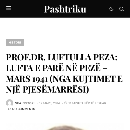
Pashtriku
HISTORI
PROF.DR. LUFTULLA PEZA:
LUFTA E PARË NË PEZË –
MARS 1941 (NGA KUJTIMET E
NJË PJESËMARRËSI)
NGA
EDITORI
12 MARS, 2014
11 MINUTA PËR TË LEXUAR
NO COMMENTS