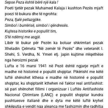
Sepse Peza është bërë një kala !
Poeti tjetër pezak Muhamed Kalaja i kushton Pezës mjaft
poezi të bukura dhe të ngrohta:
Peza, fjalë pellazgjike.
Simbol i burrërisë, simbol i qëndresës.
Kujtesa historike e popullit tim,
S’të ndërroj me asgjë.
Libër të bukur për Pezën ka botuar shkrimtari pezak
Xheladin Çelmeta “Në zemër të Pezës” dhe veteranët I.
Shehi, S. Verdha, N. Ymeri etj. japin kujtime rrëqethëse
nga heroizmi pezak
Lufta e 16 marsi 1941 në Pezë është ngjarje mjaft e
madhe në historinë e popullit shqiptar. Pikërisht me këtë
luftë shënohet kthesa e madhe në historinë e popullit
shqiptar, ku shqiptarët kthehen në faktor real antifashist:
së pari shënohet fillimi i organizuar i Luftës Antifashiste
Nacional Çlirimtare (LANÇ) e popullit shqiptar kundra
pushtuesve italianë dhe e dyta me këtë luftë kryhet
shkëputja e vendit nga aleanca me fashizmin dhe radhitja