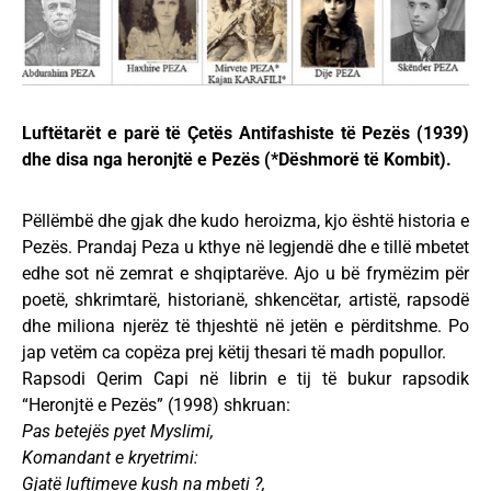
Luftëtarët e parë të Çetës Antifashiste të Pezës (1939)
dhe disa nga heronjtë e Pezës (*Dëshmorë të Kombit).
Pëllëmbë dhe gjak dhe kudo heroizma, kjo është historia e
Pezës. Prandaj Peza u kthye në legjendë dhe e tillë mbetet
edhe sot në zemrat e shqiptarëve. Ajo u bë frymëzim për
poetë, shkrimtarë, historianë, shkencëtar, artistë, rapsodë
dhe miliona njerëz të thjeshtë në jetën e përditshme. Po
jap vetëm ca copëza prej këtij thesari të madh popullor.
Rapsodi Qerim Capi në librin e tij të bukur rapsodik
“Heronjtë e Pezës” (1998) shkruan:
Pas betejës pyet Myslimi,
Komandant e kryetrimi:
Gjatë luftimeve kush na mbeti ?,