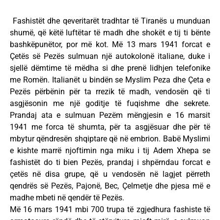
Fashistët dhe qeveritarët tradhtar të Tiranës u munduan
shumë, që këtë luftëtar të madh dhe shokët e tij ti bënte
bashkëpunëtor, por më kot. Më 13 mars 1941 forcat e
Çetës së Pezës sulmuan një autokolonë italiane, duke i
sjellë dëmtime të mëdha si dhe prenë lidhjen telefonike
me Romën. Italianët u bindën se Myslim Peza dhe Çeta e
Pezës përbënin për ta rrezik të madh, vendosën që ti
asgjësonin me një goditje të fuqishme dhe sekrete.
Prandaj ata e sulmuan Pezëm mëngjesin e 16 marsit
1941 me forca të shumta, për ta asgjësuar dhe për të
mbytur qëndresën shqiptare që në embrion. Babë Myslimi
e kishte marrë njoftimin nga miku i tij Adem Xhepa se
fashistët do ti bien Pezës, prandaj i shpërndau forcat e
çetës në disa grupe, që u vendosën në lagjet përreth
qendrës së Pezës, Pajonë, Bec, Çelmetje dhe pjesa më e
madhe mbeti në qendër të Pezës.
Më 16 mars 1941 mbi 700 trupa të zgjedhura fashiste të