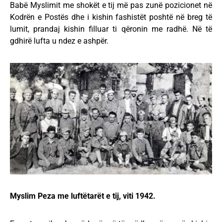
Babë Myslimit me shokët e tij më pas zunë pozicionet në
Kodrën e Postës dhe i kishin fashistët poshtë në breg të
lumit, prandaj kishin filluar ti qëronin me radhë. Në të
gdhirë lufta u ndez e ashpër.
Myslim Peza me luftëtarët e tij, viti 1942.