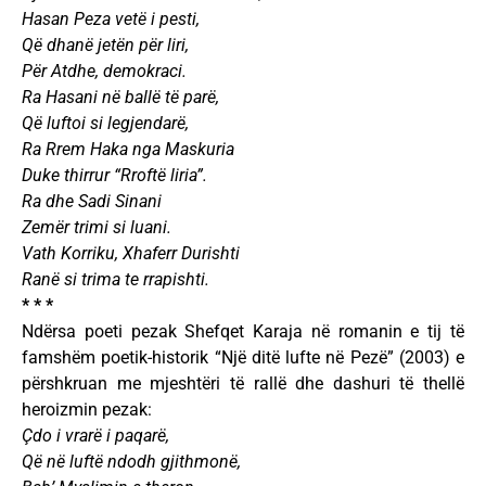
Hasan Peza vetë i pesti,
Që dhanë jetën për liri,
Për Atdhe, demokraci.
Ra Hasani në ballë të parë,
Që luftoi si legjendarë,
Ra Rrem Haka nga Maskuria
Duke thirrur “Rroftë liria”.
Ra dhe Sadi Sinani
Zemër trimi si luani.
Vath Korriku, Xhaferr Durishti
Ranë si trima te rrapishti.
* * *
Ndërsa poeti pezak Shefqet Karaja në romanin e tij të
famshëm poetik-historik “Një ditë lufte në Pezë” (2003) e
përshkruan me mjeshtëri të rallë dhe dashuri të thellë
heroizmin pezak:
Çdo i vrarë i paqarë,
Që në luftë ndodh gjithmonë,