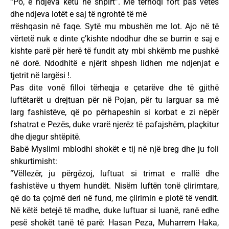
“Po, e ndjeva këtu në shpirt”. Më tërhoqi fort pas vetes
dhe ndjeva lotët e saj të ngrohtë të më
rrëshqasin në faqe. Sytë mu mbushën me lot. Ajo në të
vërtetë nuk e dinte ç’kishte ndodhur dhe se burrin e saj e
kishte parë për herë të fundit aty mbi shkëmb me pushkë
në dorë. Ndodhitë e njërit shpesh lidhen me ndjenjat e
tjetrit në largësi !.
Pas dite vonë filloi tërheqja e çetarëve dhe të gjithë
luftëtarët u drejtuan për në Pojan, për tu larguar sa më
larg fashistëve, që po përhapeshin si korbat e zi nëpër
fshatrat e Pezës, duke vrarë njerëz të pafajshëm, plaçkitur
dhe djegur shtëpitë.
Babë Myslimi mblodhi shokët e tij në një breg dhe ju foli
shkurtimisht:
“Vëllezër, ju përgëzoj, luftuat si trimat e rrallë dhe
fashistëve u thyem hundët. Nisëm luftën tonë çlirimtare,
që do ta çojmë deri në fund, me çlirimin e plotë të vendit.
Në këtë betejë të madhe, duke luftuar si luanë, ranë edhe
pesë shokët tanë të parë: Hasan Peza, Muharrem Haka,