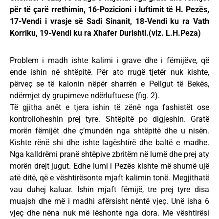
për të çarë rrethimin, 16-Pozicioni i luftimit të H. Pezës,
17-Vendi i vrasje së Sadi Sinanit, 18-Vendi ku ra Vath
Korriku, 19-Vendi ku ra Xhafer Durishti.(viz. L.H.Peza)
Problem i madh ishte kalimi i grave dhe i fëmijëve, që
ende ishin në shtëpitë. Për ato rrugë tjetër nuk kishte,
përveç se të kalonin nëpër sharrën e Pellgut të Bekës,
ndërmjet dy grupimeve ndërluftuese (fig. 2).
Të gjitha anët e tjera ishin të zënë nga fashistët ose
kontrolloheshin prej tyre. Shtëpitë po digjeshin. Gratë
morën fëmijët dhe ç’mundën nga shtëpitë dhe u nisën.
Kishte rënë shi dhe ishte lagështirë dhe baltë e madhe.
Nga kalldrëmi pranë shtëpive zbritëm në lumë dhe prej aty
morën drejt jugut. Edhe lumi i Pezës kishte më shumë ujë
atë ditë, që e vështirësonte mjaft kalimin tonë. Megjithatë
vau duhej kaluar. Ishin mjaft fëmijë, tre prej tyre disa
muajsh dhe më i madhi afërsisht nëntë vjeç. Unë isha 6
vjeç dhe nëna nuk më lëshonte nga dora. Me vështirësi