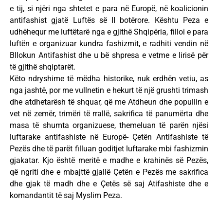
e tij, si njëri nga shtetet e para në Europë, në koalicionin
antifashist gjatë Luftës së II botërore. Kështu Peza e
udhëhequr me luftëtarë nga e gjithë Shqipëria, filloi e para
luftën e organizuar kundra fashizmit, e radhiti vendin në
Bllokun Antifashist dhe u bë shpresa e vetme e lirisë për
të gjithë shqiptarët.
Këto ndryshime të mëdha historike, nuk erdhën vetiu, as
nga jashtë, por me vullnetin e hekurt të një grushti trimash
dhe atdhetarësh të shquar, që me Atdheun dhe popullin e
vet në zemër, trimëri të rrallë, sakrifica të panumërta dhe
masa të shumta organizuese, themeluan të parën njësi
luftarake antifashiste në Europë- Çetën Antifashiste të
Pezës dhe të parët filluan goditjet luftarake mbi fashizmin
gjakatar. Kjo është meritë e madhe e krahinës së Pezës,
që ngriti dhe e mbajttë gjallë Çetën e Pezës me sakrifica
dhe gjak të madh dhe e Çetës së saj Atifashiste dhe e
komandantit të saj Myslim Peza.