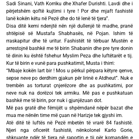
Sadi Sinani, Vath Korriku dhe Xhafer Durishti. Lavdi dhe i
përjetshëm qoftë kujtimi i tyre ! Por dhe mjaft fashistë
lanë kokën këtu në Pezë dhe do të lenë të tjera”.
Disa ditë kemi ndenjtë nën një dullenjë të madhe, pranë
shtëpisë së Mustafa Shabhasës, në Pojan. Ishim të
rraskapitur dhe të uritur. Fashistët të tërbuar Mustën e
arrestojnë bashkë me të birin Shabanin dhe pre tyre donin
të dinin ku është fshehur Myslim Peza dhe luftëtarët e tij.
Kur të birin e vunë para pushkatimit, Musta i thirri:
“Mbaje kokën lart bir ! Mos u përkul përpara këtyre qenve,
sepse neve po derdhim gjakun për lirinë e Atdheut”. Nuk e
trembën as torturat çnjerëzore dhe as pushkatimi, por
neve nuk na dorëzoi tek armiku. Më pas e pushkatuan
bashkë me të birin, por nuk i gjunjëzuan dot.
Më pas gratë dhe fëmijët u shpërndanë nëpër bazat dhe
mua me nënën time më çuan në Harizje tek gjyshi im.
Atë ditë të luftës në Pezë mbetën të vrarë 84 fashistë.
Njeri nga oficerët fashistë, nënkolonel Karlo Gorie,
shkruante ndër të tjera në raportin e tij për komandën e