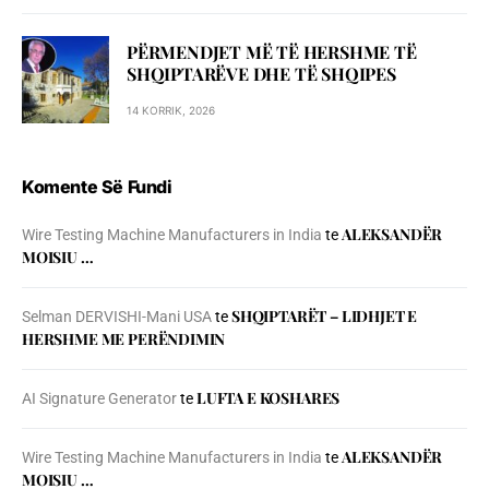
PËRMENDJET MË TË HERSHME TË
SHQIPTARËVE DHE TË SHQIPES
14 KORRIK, 2026
Komente Së Fundi
ALEKSANDËR
Wire Testing Machine Manufacturers in India
te
MOISIU …
SHQIPTARËT – LIDHJET E
Selman DERVISHI-Mani USA
te
HERSHME ME PERËNDIMIN
LUFTA E KOSHARES
AI Signature Generator
te
ALEKSANDËR
Wire Testing Machine Manufacturers in India
te
MOISIU …