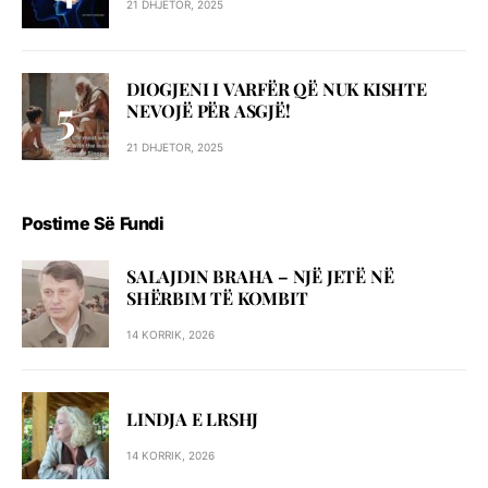
21 DHJETOR, 2025
DIOGJENI I VARFËR QË NUK KISHTE
NEVOJË PËR ASGJË!
21 DHJETOR, 2025
Postime Së Fundi
SALAJDIN BRAHA – NJЁ JETЁ NЁ
SHЁRBIM TЁ KOMBIT
14 KORRIK, 2026
LINDJA E LRSHJ
14 KORRIK, 2026