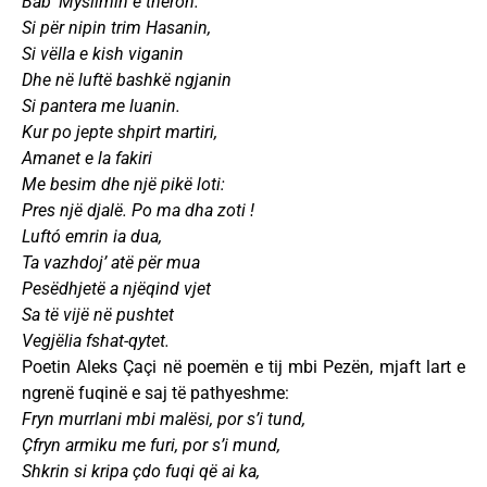
Bab’ Myslimin e theron.
Si për nipin trim Hasanin,
Si vëlla e kish viganin
Dhe në luftë bashkë ngjanin
Si pantera me luanin.
Kur po jepte shpirt martiri,
Amanet e la fakiri
Me besim dhe një pikë loti:
Pres një djalë. Po ma dha zoti !
Luftó emrin ia dua,
Ta vazhdoj’ atë për mua
Pesëdhjetë a njëqind vjet
Sa të vijë në pushtet
Vegjëlia fshat-qytet.
Poetin Aleks Çaçi në poemën e tij mbi Pezën, mjaft lart e
ngrenë fuqinë e saj të pathyeshme:
Fryn murrlani mbi malësi, por s’i tund,
Çfryn armiku me furi, por s’i mund,
Shkrin si kripa çdo fuqi që ai ka,