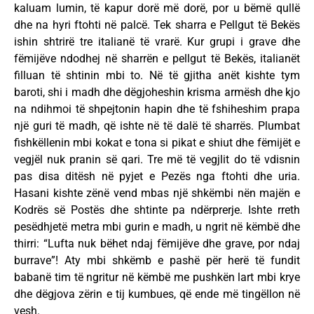
kaluam lumin, të kapur dorë më dorë, por u bëmë qullë
dhe na hyri ftohti në palcë. Tek sharra e Pellgut të Bekës
ishin shtrirë tre italianë të vrarë. Kur grupi i grave dhe
fëmijëve ndodhej në sharrën e pellgut të Bekës, italianët
filluan të shtinin mbi to. Në të gjitha anët kishte tym
baroti, shi i madh dhe dëgjoheshin krisma armësh dhe kjo
na ndihmoi të shpejtonin hapin dhe të fshiheshim prapa
një guri të madh, që ishte në të dalë të sharrës. Plumbat
fishkëllenin mbi kokat e tona si pikat e shiut dhe fëmijët e
vegjël nuk pranin së qari. Tre më të vegjlit do të vdisnin
pas disa ditësh në pyjet e Pezës nga ftohti dhe uria.
Hasani kishte zënë vend mbas një shkëmbi nën majën e
Kodrës së Postës dhe shtinte pa ndërprerje. Ishte rreth
pesëdhjetë metra mbi gurin e madh, u ngrit në këmbë dhe
thirri: “Lufta nuk bëhet ndaj fëmijëve dhe grave, por ndaj
burrave”! Aty mbi shkëmb e pashë për herë të fundit
babanë tim të ngritur në këmbë me pushkën lart mbi krye
dhe dëgjova zërin e tij kumbues, që ende më tingëllon në
vesh.