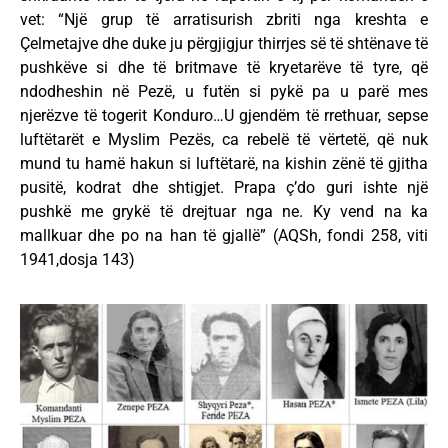
vet: “Një grup të arratisurish zbriti nga kreshta e
Çelmetajve dhe duke ju përgjigjur thirrjes së të shtënave të
pushkëve si dhe të britmave të kryetarëve të tyre, që
ndodheshin në Pezë, u futën si pykë pa u parë mes
njerëzve të togerit Konduro…U gjendëm të rrethuar, sepse
luftëtarët e Myslim Pezës, ca rebelë të vërtetë, që nuk
mund tu hamë hakun si luftëtarë, na kishin zënë të gjitha
pusitë, kodrat dhe shtigjet. Prapa ç’do guri ishte një
pushkë me grykë të drejtuar nga ne. Ky vend na ka
mallkuar dhe po na han të gjallë” (AQSh, fondi 258, viti
1941,dosja 143)