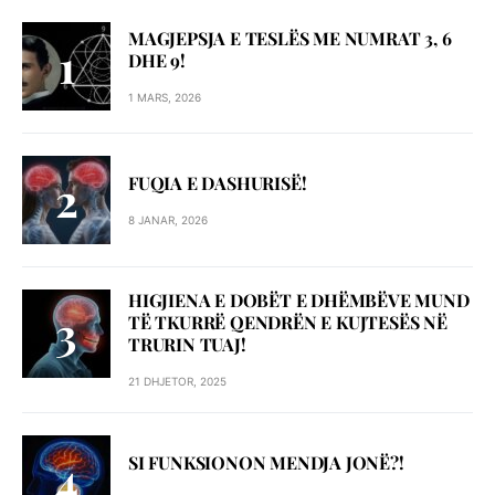
MAGJEPSJA E TESLËS ME NUMRAT 3, 6
DHE 9!
1 MARS, 2026
FUQIA E DASHURISË!
8 JANAR, 2026
HIGJIENA E DOBËT E DHËMBËVE MUND
TË TKURRË QENDRËN E KUJTESËS NË
TRURIN TUAJ!
21 DHJETOR, 2025
SI FUNKSIONON MENDJA JONË?!