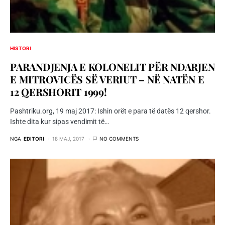
HISTORI
PARANDJENJA E KOLONELIT PËR NDARJEN
E MITROVICËS SË VERIUT – NË NATËN E
12 QERSHORIT 1999!
Pashtriku.org, 19 maj 2017: Ishin orët e para të datës 12 qershor.
Ishte dita kur sipas vendimit të…
NGA
EDITORI
18 MAJ, 2017
NO COMMENTS