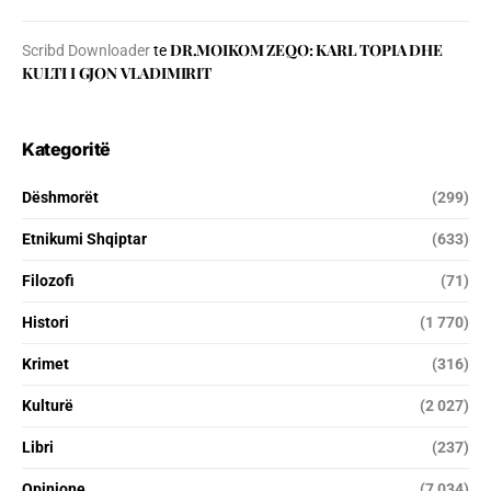
DR.MOIKOM ZEQO: KARL TOPIA DHE
Scribd Downloader
te
KULTI I GJON VLADIMIRIT
Kategoritë
Dëshmorët
(299)
Etnikumi Shqiptar
(633)
Filozofi
(71)
Histori
(1 770)
Krimet
(316)
Kulturë
(2 027)
Libri
(237)
Opinione
(7 034)