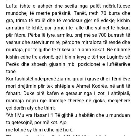
Lufta ishte e ashpër dhe secila nga palët ndërluftuese
mundohej të merrte parësinë. Tanët, rreth 70 burra dhe
gra, trima të rrallë dhe të vendosur gjer në vdekje, kishin
armatim të lehtë, por trimëri të rallë dhe vullnet të hekurt
për fitore. Përballë tyre, armiku, prej më se 700 burrash të
veshur dhe stërvitur mirë, përdorte mitraloza të rëndë dhe
murtaja, por të gjithë të frikësuar ruanin kokat. Në ndihmë
kishin edhe tre avionë, që i binin kryq e tërthor Luginës së
Pezës dhe shpesh gjuanin mbi pozicionet e luftëtarëve
tanë.
Kur fashistët ndërprenë zjarrin, grupi i grave dhe i fëmijëve
mori drejtimin për tek shtëpia e Ahmet Kodrës, në anë të
fshatit. Duke pirë kafen e qerasur nga i zoti i shtëpisë,
mamaja ndjeu një dhimbje therëse në gjoks, menjëherë
çoi dorën aty dhe thirri:
“Ah ! Mu vra Hasani “! Të gjithë u habitën dhe u munduan
ta qetësojnë, por më kot. Ajo
me lot në sy thirri edhe një herë: