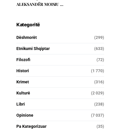
ALEKSANDËR MOISIU …
Kategoritë
Dëshmorët
(299)
Etnikumi Shqiptar
(633)
Filozofi
(72)
Histori
(1 770)
Krimet
(316)
Kulturë
(2 029)
Libri
(238)
Opinione
(7 037)
Pa Kategorizuar
(35)