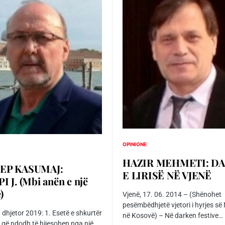
OPINIONE
HAZIR MEHMETI: D
EP KASUMAJ:
E LIRISË NË VJENË
 J. (Mbi anën e një
)
Vjenë, 17. 06. 2014 – (Shënohet
pesëmbëdhjetë vjetori i hyrjes s
1 dhjetor 2019: 1. Esetë e shkurtër
në Kosovë) – Në darken festive…
 që ndodh të hijesohen nga një