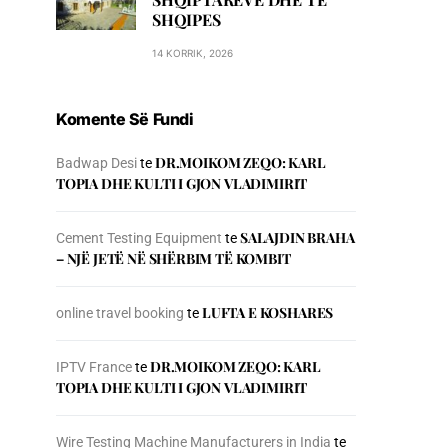
SHQIPES
14 KORRIK, 2026
Komente Së Fundi
DR.MOIKOM ZEQO: KARL
Badwap Desi
te
TOPIA DHE KULTI I GJON VLADIMIRIT
SALAJDIN BRAHA
Cement Testing Equipment
te
– NJЁ JETЁ NЁ SHЁRBIM TЁ KOMBIT
LUFTA E KOSHARES
online travel booking
te
DR.MOIKOM ZEQO: KARL
IPTV France
te
TOPIA DHE KULTI I GJON VLADIMIRIT
Wire Testing Machine Manufacturers in India
te