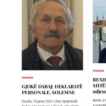
OPINIONE
REXH
OPINIONE
SHTËPI
GJOKË DABAJ: DEKLARATË
ndjese
PERSONALE, SOLEMNE
Berlin, 2
Durrës, 10 janar 2021: Unë, Gjokë Kolë
a poezitë