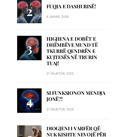
FUQIA E DASHURISË!
8 JANAR, 2026
HIGJIENA E DOBËT E
DHËMBËVE MUND TË
TKURRË QENDRËN E
KUJTESËS NË TRURIN
TUAJ!
21 DHJETOR, 2025
SI FUNKSIONON MENDJA
JONË?!
21 DHJETOR, 2025
DIOGJENI I VARFËR QË
NUK KISHTE NEVOJË PËR