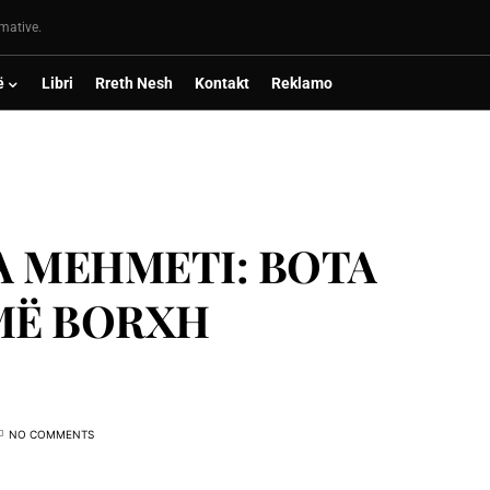
rmative.
ë
Libri
Rreth Nesh
Kontakt
Reklamo
A MEHMETI: BOTA
UMË BORXH
NO COMMENTS