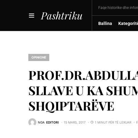
Faqe historike dhe info
Pashtriku
Ballina
Kategorit
OPINIONE
PROF.DR.ABDULL
SLLAVE U KA SH
SHQIPTARËVE
NGA
EDITORI
15 MARS, 2017
1 MINUT PËR TË LEXUAR