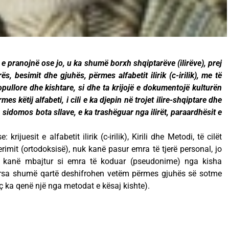
e pranojnë ose jo, u ka shumë borxh shqiptarëve (ilirëve), prej
s, besimit dhe gjuhës, përmes alfabetit ilirik (c-irilik), me të
popullore dhe kishtare, si dhe ta krijojë e dokumentojë kulturën
es këtij alfabeti, i cili e ka djepin në trojet ilire-shqiptare dhe
m, sidomos bota sllave, e ka trashëguar nga ilirët, paraardhësit e
krijuesit e alfabetit ilirik (c-irilik), Kirili dhe Metodi, të cilët
erimit (ortodoksisë), nuk kanë pasur emra të tjerë personal, jo
 i kanë mbajtur si emra të koduar (pseudonime) nga kisha
ndërsa shumë qartë deshifrohen vetëm përmes gjuhës së sotme
ç ka qenë një nga metodat e kësaj kishte).