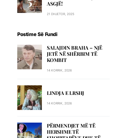
ASGJË!
21 DHJETOR, 2025
Postime Së Fundi
SALAJDIN BRAHA – NJЁ
JETЁ NЁ SHЁRBIM TЁ
KOMBIT
14 KORRIK, 2026
LINDJA E LRSHJ
14 KORRIK, 2026
PËRMENDJET MË TË
HERSHME TË
SHQIPTARËVE DHE TË