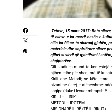
Tetovë, 15 mars 2017: Bota sllave, 
të cilëve e ka marrë bazën e kulturë
cilin ka filluar ta shkruaj gjuhën, 
materiale dhe shpirtërore sllave përm
njihet si vlerë që qytetërimi i sotë
shqiptarëve.
Cili studiues mund ta kontestojë se: 
njihen edhe për shenjtorë të krisht
Kirili dhe Metodi; se këta emra
bizantine (ilire) e atëhershme; 
shqipe (duke i lexuar mbrapshtë, si
KIRILI – ILIRIK
METODI – IDOTEM
MISIONARË ILIRË (TË ILIRIKUT)