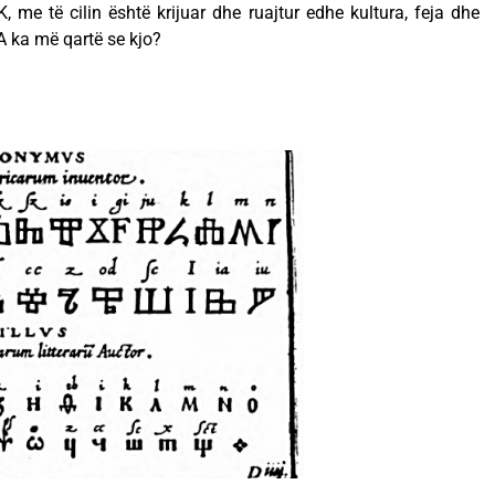
IK, me të cilin është krijuar dhe ruajtur edhe kultura, feja dhe
A ka më qartë se kjo?