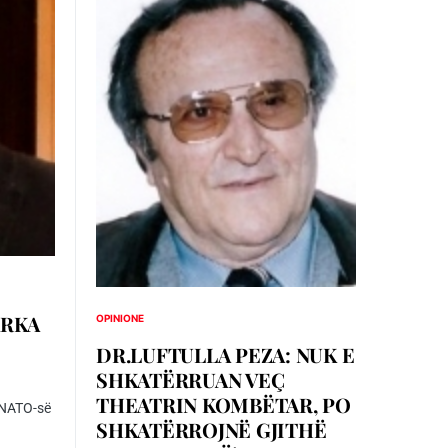
ARKA
OPINIONE
DR.LUFTULLA PEZA: NUK E
SHKATËRRUAN VEÇ
THEATRIN KOMBËTAR, PO
ë NATO-së
SHKATËRROJNË GJITHË