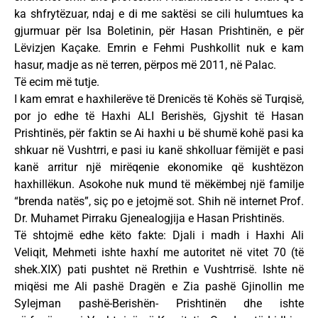
ka shfrytëzuar, ndaj e di me saktësi se cili hulumtues ka
gjurmuar për Isa Boletinin, për Hasan Prishtinën, e për
Lëvizjen Kaçake. Emrin e Fehmi Pushkollit nuk e kam
hasur, madje as në terren, përpos më 2011, në Palac.
Të ecim më tutje.
I kam emrat e haxhilerëve të Drenicës të Kohës së Turqisë,
por jo edhe të Haxhi ALI Berishës, Gjyshit të Hasan
Prishtinës, për faktin se Ai haxhi u bë shumë kohë pasi ka
shkuar në Vushtrri, e pasi iu kanë shkolluar fëmijët e pasi
kanë arritur një mirëqenie ekonomike që kushtëzon
haxhillëkun. Asokohe nuk mund të mëkëmbej një familje
“brenda natës”, siç po e jetojmë sot. Shih në internet Prof.
Dr. Muhamet Pirraku Gjenealogjija e Hasan Prishtinës.
Të shtojmë edhe këto fakte: Djali i madh i Haxhi Ali
Veliqit, Mehmeti ishte haxhí me autoritet në vitet 70 (të
shek.XIX) pati pushtet në Rrethin e Vushtrrisë. Ishte në
miqësi me Ali pashë Dragën e Zia pashë Gjinollin me
Sylejman pashë-Berishën- Prishtinën dhe ishte