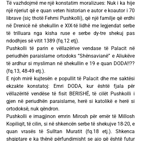
Të vazhdojmë me një konstatim moralizues: Nuk i ka hije
një njeriut që e quan veten historian e autor e koautor i 70
librave (siç thotë Fehmi Pushkolli), që një familje që erdhi
në Drenicë në shekullin e XIX-të lidhë me legjendat serbe
të trilluara nga kisha ruse e serbe dy-tre shekuj pas
ndodhjes së vitit 1389 (fq.12 etj).
Pushkolli të parin e vëllazërive vendase të Palacit në
periudhën paraislame ortodoks “Shënsavianë” e Aliukëve
të ardhur si mysliman në shekullin e 19 e quan DODA!!??
(fq.13, 48-49 etj.).
E njoh mirë kujtesën e popullit të Palacit dhe me saktësi
ekzakte konstatoj: Emri DODA, kur është fjala për
vëllazëritë vendëse të fisit BERISHË, të cilët Pushkolli i
gjen në periudhën paraislame, herë si katolikë e herë si
ortodoksë, nuk qëndron.
Pushkolli e imagjinon emrin Mirosh për emër të Millosh
Kopiliqit, të cilin, si në shkencën serbe të shekujve 18-20, e
quan vrasës të Sulltan Muratit (fq.18 etj.). Shkenca
shqiptare e ka thënë përfundimisht se ajo që është futur