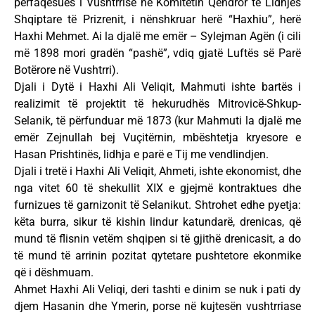
përfaqësues i Vushtrrisë në Komitetin Qendror të Lidhjes
Shqiptare të Prizrenit, i nënshkruar herë “Haxhiu”, herë
Haxhi Mehmet. Ai la djalë me emër – Sylejman Agën (i cili
më 1898 mori gradën “pashë”, vdiq gjatë Luftës së Parë
Botërore në Vushtrri).
Djali i Dytë i Haxhi Ali Veliqit, Mahmuti ishte bartës i
realizimit të projektit të hekurudhës Mitrovicë-Shkup-
Selanik, të përfunduar më 1873 (kur Mahmuti la djalë me
emër Zejnullah bej Vuçitërnin, mbështetja kryesore e
Hasan Prishtinës, lidhja e parë e Tij me vendlindjen.
Djali i tretë i Haxhi Ali Veliqit, Ahmeti, ishte ekonomist, dhe
nga vitet 60 të shekullit XIX e gjejmë kontraktues dhe
furnizues të garnizonit të Selanikut. Shtrohet edhe pyetja:
këta burra, sikur të kishin lindur katundarë, drenicas, që
mund të flisnin vetëm shqipen si të gjithë drenicasit, a do
të mund të arrinin pozitat qytetare pushtetore ekonmike
që i dëshmuam.
Ahmet Haxhi Ali Veliqi, deri tashti e dinim se nuk i pati dy
djem Hasanin dhe Ymerin, porse në kujtesën vushtrriase