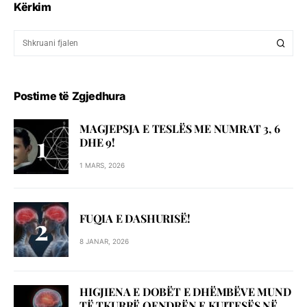
Kërkim
Postime të Zgjedhura
MAGJEPSJA E TESLËS ME NUMRAT 3, 6
DHE 9!
1 MARS, 2026
FUQIA E DASHURISË!
8 JANAR, 2026
HIGJIENA E DOBËT E DHËMBËVE MUND
TË TKURRË QENDRËN E KUJTESËS NË