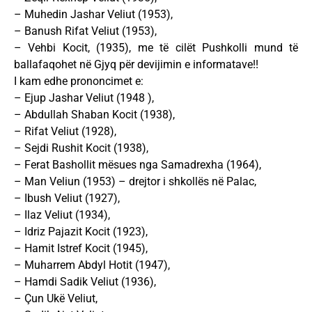
– Muhedin Jashar Veliut (1953),
– Banush Rifat Veliut (1953),
– Vehbi Kocit, (1935), me të cilët Pushkolli mund të
ballafaqohet në Gjyq për devijimin e informatave!!
I kam edhe prononcimet e:
– Ejup Jashar Veliut (1948 ),
– Abdullah Shaban Kocit (1938),
– Rifat Veliut (1928),
– Sejdi Rushit Kocit (1938),
– Ferat Bashollit mësues nga Samadrexha (1964),
– Man Veliun (1953) – drejtor i shkollës në Palac,
– Ibush Veliut (1927),
– Ilaz Veliut (1934),
– Idriz Pajazit Kocit (1923),
– Hamit Istref Kocit (1945),
– Muharrem Abdyl Hotit (1947),
– Hamdi Sadik Veliut (1936),
– Çun Ukë Veliut,