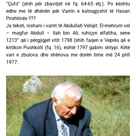
“Çufo” (shih për zbavitjet në fq. 64-65 etj.). Po kështu
edhe me të dhënën për Varrin e katragjyshit të Hasan
Prishtinës !!??
Ja teksti, nishani i varrit të Abdullah Veliqit: El-mehrum vel
– magfur Abdull – llah bin Ali, ruhiçyn elfatiha, sene
1213” që i përgjigjet vitit 1798 (shih faqen e Veprës që e
kritikon Pushkolli (fq. 16), është 1797 gabim shtypi. Këtë
varr e zbulova dhe shënova me dorën time më 24 prill
1977: