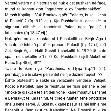
Vërtetë vetëm një historian që nuk e qet pushkën në faqe,
mund ta konstrukton “ngatërron e dy “baxhanakëve” –
Mirosh Kopiliq – Vuk Brankoviq për “Pallatet, buzë Likenit
të Palacit”!? (fq. 919 etj.). Kjo Pushkollit iu desh për ta
siguruar alibinë e toponimit Palac nga “pallat” i
latinishtes (fq.18-47 etj.).
Nuk qëndron as konstatimi i Pushkollit se Beqir Aga i
Vushtrrisë ishte “spahi” – pronar i Palacit (fq. 47 etj.). O
Zot, Beqir Aga i Halit Gashit i shekullit të 19-20-të ishte
spahi në shekullin e 17!!?? Kur Pushkolli i sjell Alukët në
Palac (fq. 48 etj.)!!??
Tashti të ikim nga “Parathënia e Hyrja (fq.11- 24),
përmbajtja e të cilave përsëritet në një duzinë faqesh!!??
Është plotësisht e saktë së vëllazëritë vendëse, Veliqët,
Kocët e Kerollët, janë të rreshtuar në fisin Berishë, e për
“shokë të gjakut e të fisit deri vonë i kanë mbajtur Berishët
e Bernjakut të Kalashinit, të cilët e ruajtën fenë ortodokse
dhe u bënë serbë. Aliukët nuk kanë pasur as një lidhje me
Berishët e Bernjakut të Kalashinit. Në Drenicë nuk ka