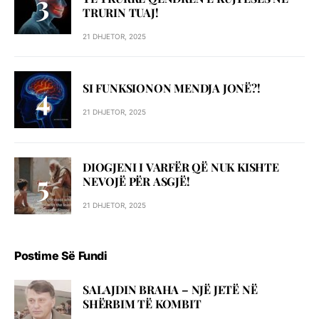
TRURIN TUAJ!
21 DHJETOR, 2025
SI FUNKSIONON MENDJA JONË?!
21 DHJETOR, 2025
DIOGJENI I VARFËR QË NUK KISHTE
NEVOJË PËR ASGJË!
21 DHJETOR, 2025
Postime Së Fundi
SALAJDIN BRAHA – NJЁ JETЁ NЁ
SHЁRBIM TЁ KOMBIT