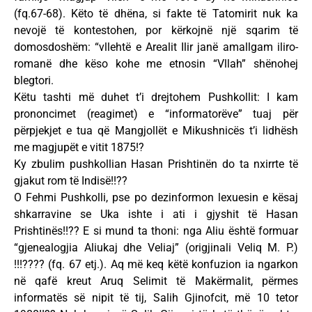
(fq.67-68). Këto të dhëna, si fakte të Tatomirit nuk ka
nevojë të kontestohen, por kërkojnë një sqarim të
domosdoshëm: “vllehtë e Arealit Ilir janë amallgam iliro-
romanë dhe këso kohe me etnosin “Vllah” shënohej
blegtori.
Këtu tashti më duhet t’i drejtohem Pushkollit: I kam
prononcimet (reagimet) e “informatorëve” tuaj për
përpjekjet e tua që Mangjollët e Mikushnicës t’i lidhësh
me magjupët e vitit 1875!?
Ky zbulim pushkollian Hasan Prishtinën do ta nxirrte të
gjakut rom të Indisë!!??
O Fehmi Pushkolli, pse po dezinformon lexuesin e kësaj
shkarravine se Uka ishte i ati i gjyshit të Hasan
Prishtinës!!?? E si mund ta thoni: nga Aliu është formuar
“gjenealogjia Aliukaj dhe Veliaj” (origjinali Veliq M. P.)
!!!???? (fq. 67 etj.). Aq më keq këtë konfuzion ia ngarkon
në qafë kreut Aruq Selimit të Makërmalit, përmes
informatës së nipit të tij, Salih Gjinofcit, më 10 tetor