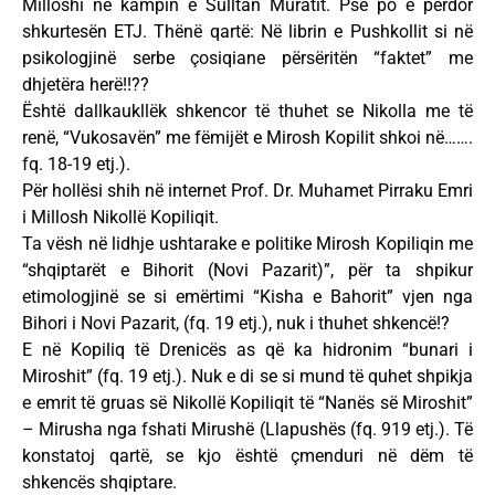
Milloshi në kampin e Sulltan Muratit. Pse po e përdor
shkurtesën ETJ. Thënë qartë: Në librin e Pushkollit si në
psikologjinë serbe çosiqiane përsëritën “faktet” me
dhjetëra herë!!??
Është dallkaukllëk shkencor të thuhet se Nikolla me të
renë, “Vukosavën” me fëmijët e Mirosh Kopilit shkoi në…….
fq. 18-19 etj.).
Për hollësi shih në internet Prof. Dr. Muhamet Pirraku Emri
i Millosh Nikollë Kopiliqit.
Ta vësh në lidhje ushtarake e politike Mirosh Kopiliqin me
“shqiptarët e Bihorit (Novi Pazarit)”, për ta shpikur
etimologjinë se si emërtimi “Kisha e Bahorit” vjen nga
Bihori i Novi Pazarit, (fq. 19 etj.), nuk i thuhet shkencë!?
E në Kopiliq të Drenicës as që ka hidronim “bunari i
Miroshit” (fq. 19 etj.). Nuk e di se si mund të quhet shpikja
e emrit të gruas së Nikollë Kopiliqit të “Nanës së Miroshit”
– Mirusha nga fshati Mirushë (Llapushës (fq. 919 etj.). Të
konstatoj qartë, se kjo është çmenduri në dëm të
shkencës shqiptare.