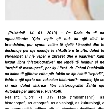
(Prishtinë, 14. 01. 2013) – De Rada do të na
ngushëllonte: “Çdo vepër që nuk ka një diell të
brendshëm, por synon vetëm të sjellë kënaqësi dhe të
dëshmojë për një mendje të shkathtë e të aftë, duhet të
vlerësohet si një vepër e zbrazët dhe e paarrirë!” Kam
lexuar libra “historiografikë” me lëndë të hedhur si në
“strajcë të maxhupes!”, por ky i Prof. dr. Fehmi Pushkollit
ua kalon të gjithëve edhe për faktin se kjo është “vepër!?”,
është e një njeriu me vokacion historian!?- mostër, kjo se
si nuk duhet shkruar libri historiografik! Është një
Autodafe për autorin F. Pushkolli.
Realisht, “Libri” ka 319 faqe (“mishmash!”): as
historiografi, as etnografi, as arkeologji, as kulturologji, e
as onomastikë, ndërsa për t’i sheshuar devijimet dhe