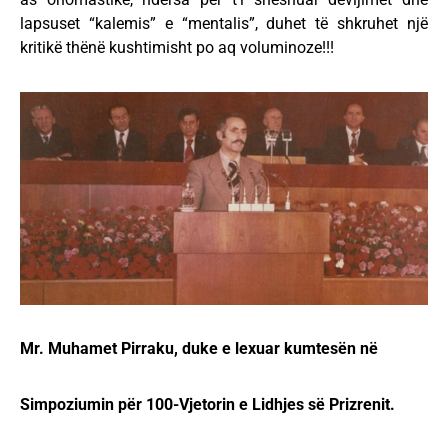
lapsuset “kalemis” e “mentalis”, duhet të shkruhet një
kritikë thënë kushtimisht po aq voluminoze!!!
Mr. Muhamet Pirraku, duke e lexuar kumtesën në
Simpoziumin për 100-Vjetorin e Lidhjes së Prizrenit.