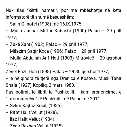
Ti.
Nuk flas “kërrk hamar!“, por me mbështetje në këta
informatorë të shumë besueshëm:
– Salih Gjinofci (1908) më 16.IX.1975;
– Mulla Jashar Miftar Kabashi (1900) Palac – 29 prill
1977;
– Zukë Xani (1902) Palac – 29 prill 1977;
– Milazim Saqir Koca (1906) Palac – 29 prill 1977;
– Mulla Abdullah Arif Hoti (1903) Mitrovicë – 29 qershor
1977;
Zenel Fazli Hoti (1898) Palac – 29-30 qershor 1977,
– e në qindra të tjerë nga Drenica e Kosova, Musli Tahir
Shala (1927) Kopiliq, 2 mars 1980.
Pas botimit të librit të Pushkollit, i kam prononcimet e
“Informatorëve” të Pushkollit në Palac më 2011:
– Selim Kajtaz Kocit, (1935),
– Rifat Halit Veliut (1928),
– Ilaz Halit Veliut (1934),
– Zeqir Rexhep Veliut (1935),