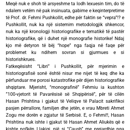
Meqë nuk e shoh të arsyeshme ta lodh lexuesin tim, do të
ndalem vetëm në pak insinuata, gabime e keqinterpretime
të Prof. dr. Fehmi Pushkollit, edhe për faktin se “vepra”!? e
Pushkollit, nuk ka një sistemim metodologjik shkencor,
nuk ka një kronologji historiografike e tematikë të pastër
historiografike, që i duhet një monografie historike! Ndaj
kjo më detyron të bëj “hope” nga faqja në faqe për
problemet ku ndihem sovran si gjurmues e si
historishkrues.
Fatkeqësisht “Libri” i Pushkollit, për mjerimin e
historiografisë sonë është nisur me nijet të keq dhe ka
përfunduar me porosi katastrofike për dijen historiografike
shqiptare. Mjerisht, “monografinë” Fehmiu ia kushton
”100-vjetorit të Pavarësisë së Shqipërisë”, për të cilën
Hasan Prishtina i gjakut të Veliqve të Palacit sakrifikoi
pasjen përrallore, familjen dhe jetën, e vrau Mbreti Ahmet
Zogu me dorën e zgjatur të Serbisë. E, o Fehmi!!, Hasan
Prishtina nuk ishte i gjakut të Hasan Ahmet Aliukës që e
kishte nofkën Llakiqi, një si “Çaush” me prejardhje nga