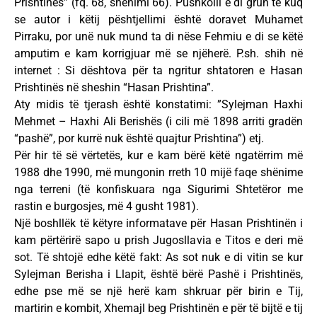
Prishtinës” (fq. 68, shënimi 66). Pushkolli e di grun të kuq
se autor i këtij pështjellimi është doravet Muhamet
Pirraku, por unë nuk mund ta di nëse Fehmiu e di se këtë
amputim e kam korrigjuar më se njëherë. P.sh. shih në
internet : Si dështova për ta ngritur shtatoren e Hasan
Prishtinës në sheshin “Hasan Prishtina”.
Aty midis të tjerash është konstatimi: ”Sylejman Haxhi
Mehmet – Haxhi Ali Berishës (i cili më 1898 arriti gradën
“pashë”, por kurrë nuk është quajtur Prishtina”) etj.
Për hir të së vërtetës, kur e kam bërë këtë ngatërrim më
1988 dhe 1990, më mungonin rreth 10 mijë faqe shënime
nga terreni (të konfiskuara nga Sigurimi Shtetëror me
rastin e burgosjes, më 4 gusht 1981).
Një boshllëk të këtyre informatave për Hasan Prishtinën i
kam përtërirë sapo u prish Jugosllavia e Titos e deri më
sot. Të shtojë edhe këtë fakt: As sot nuk e di vitin se kur
Sylejman Berisha i Llapit, është bërë Pashë i Prishtinës,
edhe pse më se një herë kam shkruar për birin e Tij,
martirin e kombit, Xhemajl beg Prishtinën e për të bijtë e tij