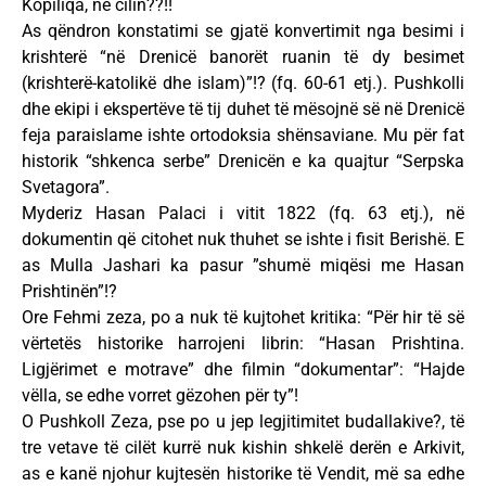
Kopiliqa, në cilin??!!
As qëndron konstatimi se gjatë konvertimit nga besimi i
krishterë “në Drenicë banorët ruanin të dy besimet
(krishterë-katolikë dhe islam)”!? (fq. 60-61 etj.). Pushkolli
dhe ekipi i ekspertëve të tij duhet të mësojnë së në Drenicë
feja paraislame ishte ortodoksia shënsaviane. Mu për fat
historik “shkenca serbe” Drenicën e ka quajtur “Serpska
Svetagora”.
Myderiz Hasan Palaci i vitit 1822 (fq. 63 etj.), në
dokumentin që citohet nuk thuhet se ishte i fisit Berishë. E
as Mulla Jashari ka pasur ”shumë miqësi me Hasan
Prishtinën”!?
Ore Fehmi zeza, po a nuk të kujtohet kritika: “Për hir të së
vërtetës historike harrojeni librin: “Hasan Prishtina.
Ligjërimet e motrave” dhe filmin “dokumentar”: “Hajde
vëlla, se edhe vorret gëzohen për ty”!
O Pushkoll Zeza, pse po u jep legjitimitet budallakive?, të
tre vetave të cilët kurrë nuk kishin shkelë derën e Arkivit,
as e kanë njohur kujtesën historike të Vendit, më sa edhe