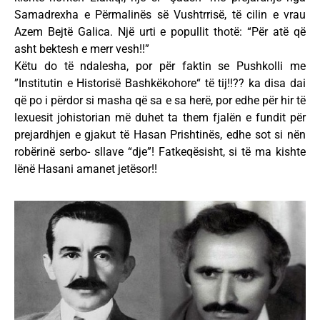
Samadrexha e Përmalinës së Vushtrrisë, të cilin e vrau
Azem Bejtë Galica. Një urti e popullit thotë: “Për atë që
asht bektesh e merr vesh!!”
Këtu do të ndalesha, por për faktin se Pushkolli me
”Institutin e Historisë Bashkëkohore“ të tij!!?? ka disa dai
që po i përdor si masha që sa e sa herë, por edhe për hir të
lexuesit johistorian më duhet ta them fjalën e fundit për
prejardhjen e gjakut të Hasan Prishtinës, edhe sot si nën
robërinë serbo- sllave “dje”! Fatkeqësisht, si të ma kishte
lënë Hasani amanet jetësor!!