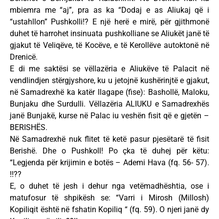
mbiemra me “aj”, pra as ka “Dodaj e as Aliukaj që i
“ustahllon” Pushkolli!? E një herë e mirë, për gjithmonë
duhet të harrohet insinuata pushkolliane se Aliukët janë të
gjakut të Veliqëve, të Kocëve, e të Kerollëve autoktonë në
Drenicë.
E di me saktësi se vëllazëria e Aliukëve të Palacit në
vendlindjen stërgjyshore, ku u jetojnë kushërinjtë e gjakut,
në Samadrexhë ka katër llagape (fise): Bashollë, Maloku,
Bunjaku dhe Surdulli. Vëllazëria ALIUKU e Samadrexhës
janë Bunjakë, kurse në Palac iu veshën fisit që e gjetën –
BERISHËS.
Në Samadrexhë nuk flitet të ketë pasur pjesëtarë të fisit
Berishë. Dhe o Pushkoll! Po çka të duhej për këtu:
“Legjenda për krijimin e botës – Ademi Hava (fq. 56- 57).
!!??
E, o duhet të jesh i dehur nga vetëmadhështia, ose i
matufosur të shpikësh se: “Varri i Mirosh (Millosh)
Kopiliqit është në fshatin Kopiliq “ (fq. 59). O njeri janë dy