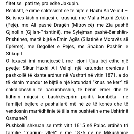
flitet se i pati tre, pra edhe Jakupin.
Realisht, e dimë saktësisht së të bijtë e Haxhi Ali Veliqit –
Berishës kishin miqësi e krushqi: me Mulla Haxhi Zekën
(Pejë), me Ali pashë Dragën (Mitrovicë) me Zia pashë
Gjinollin (Gjilan-Prishtinë), me Sylejman pashë-Berishën-
Prishtinën, me të bijtë e Emin Agës (Sllatinë e Moravës së
Epërme), me Begollët e Pejës, me Shaban Pashën e
Shkupit.
O lexuesi imi mendjeesëll, me lejoni t’jua bëj edhe një
pyetje: Sikur Haxhi Ali Veliqi, një katundar drenicas i
pashkollë të kishte ardhur në Vushtrri në vitin 1871, a do
të kishin mundur të bijtë e një katundari “knus në kerr” të
shkolloheshin të pasuroheshin, të bënin emër dhe të
lidhnin miqësi e bashkëveprim politik kombëtar me
familjet bejlere e pashallarë më në zë të kohës dhe të
vendosnin marrëdhënie të tilla me pushtetin e me Ushtrinë
Osmane?!
Pushkolli shkruan se rreth vitit 1815 në Palac erdhën tri
familje “magjup- vlleh” e më 1875 dy në Mikushnicë