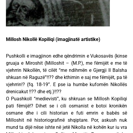
Millosh Nikollë Kopiliqi (imagjinatë artistike)
Pushkolli e imagjinon edhe qëndrimin e Vukosavës (kinse
gruaja e Miroshit (Milloshit – (M.P.), me fëmijët e me të
vjehrrin Nikollën, të cilët “me ndihmën e Gjergji II Balsha
shkuan në Raguzë”!!?? dhe kthimin e saj me fëmijët, pa të
vjehrrin!? (fq. 18-19”. E pse ia humbe kufomën Nikollës
drenicakut !!?? dhe etj.)!!??
O Puashkoll “medievisti”, ku shkruan se Millosh Kopiliqi
pati fëmijë!? Dihet se i cili osmanist e botoi kronikën
osmane dhe i cili historian e futi emrin e babës së
Milloshit në historiografinë shqiptare. Por, askush nuk
mund ta dijë nëse ishte në jetë Nikolla në kohën kur iu vra