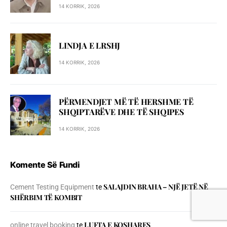
14 KORRIK, 2026
LINDJA E LRSHJ
14 KORRIK, 2026
PËRMENDJET MË TË HERSHME TË
SHQIPTARËVE DHE TË SHQIPES
14 KORRIK, 2026
Komente Së Fundi
SALAJDIN BRAHA – NJЁ JETЁ NЁ
Cement Testing Equipment
te
SHЁRBIM TЁ KOMBIT
LUFTA E KOSHARES
online travel booking
te