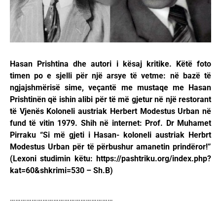
Hasan Prishtina dhe autori i kësaj kritike. Këtë foto
timen po e sjelli për një arsye të vetme: në bazë të
ngjajshmërisë sime, veçantë me mustaqe me Hasan
Prishtinën që ishin alibi për të më gjetur në një restorant
të Vjenës Koloneli austriak Herbert Modestus Urban në
fund të vitin 1979. Shih në internet: Prof. Dr Muhamet
Pirraku “Si më gjeti i Hasan- koloneli austriak Herbrt
Modestus Urban për të përbushur amanetin prindëror!”
(Lexoni studimin këtu: https://pashtriku.org/index.php?
kat=60&shkrimi=530 – Sh.B)
…………………………………………………