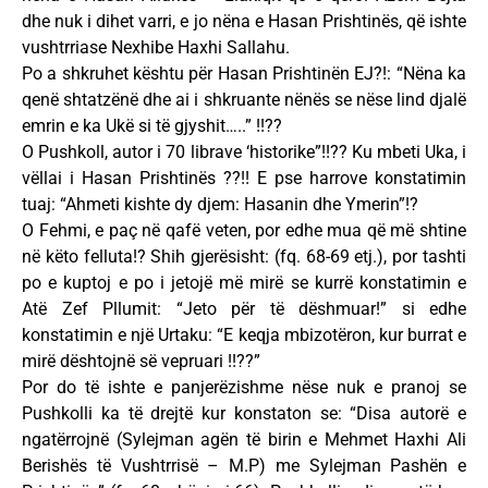
dhe nuk i dihet varri, e jo nëna e Hasan Prishtinës, që ishte
vushtrriase Nexhibe Haxhi Sallahu.
Po a shkruhet kështu për Hasan Prishtinën EJ?!: “Nëna ka
qenë shtatzënë dhe ai i shkruante nënës se nëse lind djalë
emrin e ka Ukë si të gjyshit…..” !!??
O Pushkoll, autor i 70 librave ‘historike”!!?? Ku mbeti Uka, i
vëllai i Hasan Prishtinës ??!! E pse harrove konstatimin
tuaj: “Ahmeti kishte dy djem: Hasanin dhe Ymerin”!?
O Fehmi, e paç në qafë veten, por edhe mua që më shtine
në këto felluta!? Shih gjerësisht: (fq. 68-69 etj.), por tashti
po e kuptoj e po i jetojë më mirë se kurrë konstatimin e
Atë Zef Pllumit: “Jeto për të dëshmuar!” si edhe
konstatimin e një Urtaku: “E keqja mbizotëron, kur burrat e
mirë dështojnë së vepruari !!??”
Por do të ishte e panjerëzishme nëse nuk e pranoj se
Pushkolli ka të drejtë kur konstaton se: “Disa autorë e
ngatërrojnë (Sylejman agën të birin e Mehmet Haxhi Ali
Berishës të Vushtrrisë – M.P) me Sylejman Pashën e