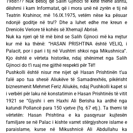
1988!!?? Nuk besoj që Salih Gjinoci të ketë thënë ashtu,
dëshmi i kam Informatat, që i mora unë në zyrën e tij në
Teatrin Krahinor, më 16.IX.1975, vetëm nëse ka pësuar
ndonjë goditje në tru!? Dhe a luhet edhe me kreun e
Drenicës Veriore të kohës së Xhemajl Abrisë.
Nuk ka njeri që të më bind se Salih Gjinoci më ka rrejtur
kur më ka thënë: “HASAN PRISHTINA është VELIQ, i
Palacit, por i pari i tij në Vushtrri shkoi nga Mikushnica”.
Kjo është e vërteta historike, ndaj shënimet nga Salih
Gjinoci do t’i ruaj me gjithë respekti për Të!!
Pushkolli është nisur me nijet që Hasan Prishtinën t’ua
falë apo tua shesë Aliukëve të Samadrexhës, pikërisht
biznesmenit Mehmet Feriz Aliukës, ndaj Pushkolli kapet si
i verbëri për laku në konstatimin e Hasan Prishtinës të vitit
1921 se “Gjyshi i em Haxhi Ali Berisha ka ardhë nga
katundi Pollancë para 150 vjetve (fq. 67 etj.). Ta themi të
vërtetën: Hasan Prishtina e ka pasqyruar kujtesën
familjare se në Palac i kishte varret stërgjyshore islame e
paraislame, kurse në Mikushnicë Ali Abdullahu ka