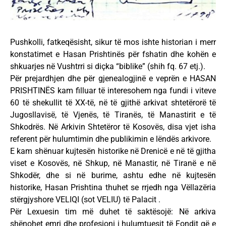
Pushkolli, fatkeqësisht, sikur të mos ishte historian i merr
konstatimet e Hasan Prishtinës për fshatin dhe kohën e
shkuarjes në Vushtrri si diçka “biblike” (shih fq. 67 etj.).
Për prejardhjen dhe për gjenealogjinë e veprën e HASAN
PRISHTINËS kam filluar të interesohem nga fundi i viteve
60 të shekullit të XX-të, në të gjithë arkivat shtetërorë të
Jugosllavisë, të Vjenës, të Tiranës, të Manastirit e të
Shkodrës. Në Arkivin Shtetëror të Kosovës, disa vjet isha
referent për hulumtimin dhe publikimin e lëndës arkivore.
E kam shënuar kujtesën historike në Drenicë e në të gjitha
viset e Kosovës, në Shkup, në Manastir, në Tiranë e në
Shkodër, dhe si në burime, ashtu edhe në kujtesën
historike, Hasan Prishtina thuhet se rrjedh nga Vëllazëria
stërgjyshore VELIQI (sot VELIU) të Palacit .
Për Lexuesin tim më duhet të saktësojë: Në arkiva
shënohet emri dhe profesioni i hulumtuesit të Fondit që e