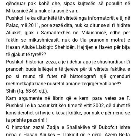
qëndruar pak kohë dhe, sipas kujtesës së popullit në
Mikusnicë Aliu nuk e la asnjë varr.
Pushkolli e ka ditur këtë të vërtetë nga informatorët e tij në
Palac, më 2011, por e zezë dita, nuk ka ditur se si t’i hidhte
Aliukët, gjak i Samadrexhës në Mikushnicë, edhe për
faktin se mikushnicasit, nuk do t’ia pranonin motrat e
Hasan Aliukë Llakiqit: Shehidën, Hajrijen e Havën për bija
të gjakut të tyre!!??
Pushkoll historian zeza, a je i dehur apo je shushurdisur t’i
pranosh budallallëqet e të tjerëve për të vërteta faktike, e
po si mund të futet në historiografi një çmenduri
mehmetkajtaziane-nusretpllaniane-zeqirgërrvalliane!!?
Shih (fq. 68-69 etj.).
Kam argumente në librin që e kemi para vetes se F.
Pushkolli e ka pasur kritikën time të vitit 2002, që duhet të
konsiderohet si hyrje e kësaj kritike, por nuk e përmend se
ia prishte pazarin!!!
O historian zeza! Zadja e Shallakëve të Dubofcit ishte
nëna e Hasan Aliukës – Llakiqit që e qëroi Azem Bejta