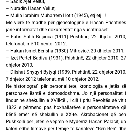
– Sadik Ajet Veliut,
– Nuradin Hasan Veliut,
– Mulla Ibrahim Muharrem Hotit (1945), etj etj…!
Me vlerë të madhe për gjenealogjinë e Hasan Prishtinës
janë informatat dhe dokumentet nga vushtrriasët:
– Fahri Salih Buçinca (1911) Prishtinë, 22 dhjetor 2010,
telefonat, më 10 nëntor 2012,
– Hakan Ismet Berisha (1930) Mitrovicë, 20 dhjetor 2011,
– Izet Pertef Badivu (1931), Prishtinë, 22 dhjetor 2010, 27
dhjetor 2010,
– Dilshat Shyqyri Bytyqi (1939, Prishtinë, 22 dhjetor 2010,
7 dhjetor 2012 telefonat, më 10 dhjetor 2012.
Në historiografi për personalitete, kronologjia e jetës së
personave është e domosdoshme. Jo një personalitet i
lindur në shekullin e XVIII-të , i cili i priu Revoltës së vitit
1822 e përmend pas hoxhallarëve e personaliteteve që
bënë emër në shekullin e XX-të. Akrobacionet që bën
Pushkolli për jetën e veprën e Myderriz Hasan Palacit, ua
kalon edhe filmave për fëmijë të kanaleve “Ben Ben” dhe