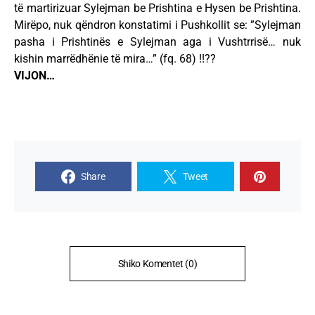
të martirizuar Sylejman be Prishtina e Hysen be Prishtina.
Mirëpo, nuk qëndron konstatimi i Pushkollit se: ”Sylejman
pasha i Prishtinës e Sylejman aga i Vushtrrisë… nuk
kishin marrëdhënie të mira…” (fq. 68) !!??
VIJON…
Share
Tweet
Shiko Komentet (0)