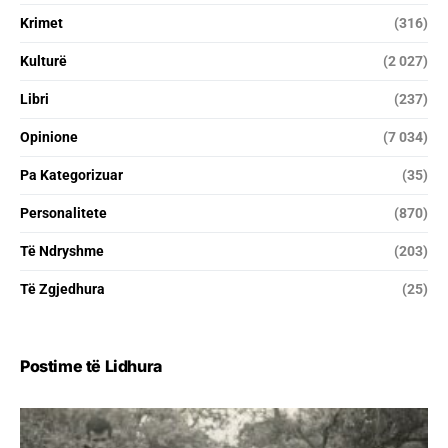
Krimet
(316)
Kulturë
(2 027)
Libri
(237)
Opinione
(7 034)
Pa Kategorizuar
(35)
Personalitete
(870)
Të Ndryshme
(203)
Të Zgjedhura
(25)
Postime të Lidhura