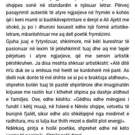
shqipes sonë në standardin e njësuar letrar. Përveç
pasqyrimit autentik të atyre ngjarjeve në frymën e kohës
që i keni marrë si bashkëveprimtare e denjë e Ali Ajetit me
shokë, ju po i dhuroni lexuesit edhe një formë artistike-
letrare, mbarështruar me aq dell poetik frymëzimi.
Gjuha juaj e fytyrëzuar, shkrimore, më bëri kureshtar të
pasionuar në lexim të jetëshkrimit tuaj dhe aq më tepër
përjetues i atyre ngjarjeve, që me sensin artistik
përshkruhen. Ja disa rreshta shkruar artistikisht: «Atë ditë
m’u duk se u errësua më herët se kurdoherë më parë. As
dielli nuk donte të më shihte se si po e braktisja atdheun»,
shprehin botën tuaj të pastër shpirtërore dhe imagjinatën
krijuese me rastin kur i kthehet shpina pa dashje atdheut
e familjes. Ose, edhe kështu: «Gëdhiu edhe mëngjesi i
fundit i këtij muaji, në folenë e Nënës shqipe, vetvetiu të
burojnë fjalët, sikur edhe ato shkëlqejnë nga medimet e
radhitura, mu si lulja kur thith rrezet e diellit plot energji».
Ndërkaq, prirja e hollë poetike, shprehet edhe në këto