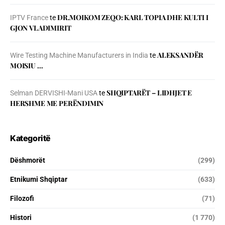
DR.MOIKOM ZEQO: KARL TOPIA DHE KULTI I
IPTV France
te
GJON VLADIMIRIT
ALEKSANDËR
Wire Testing Machine Manufacturers in India
te
MOISIU …
SHQIPTARËT – LIDHJET E
Selman DERVISHI-Mani USA
te
HERSHME ME PERËNDIMIN
Kategoritë
Dëshmorët
(299)
Etnikumi Shqiptar
(633)
Filozofi
(71)
Histori
(1 770)