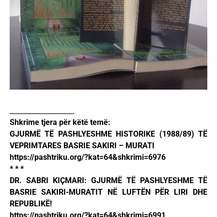
___________________
Shkrime tjera për këtë temë:
GJURMË TË PASHLYESHME HISTORIKE (1988/89) TË
VEPRIMTARES BASRIE SAKIRI – MURATI
https://pashtriku.org/?kat=64&shkrimi=6976
* * *
DR. SABRI KIҪMARI: GJURMË TË PASHLYESHME TË
BASRIE SAKIRI-MURATIT NË LUFTËN PËR LIRI DHE
REPUBLIKË!
https://pashtriku.org/?kat=64&shkrimi=6991