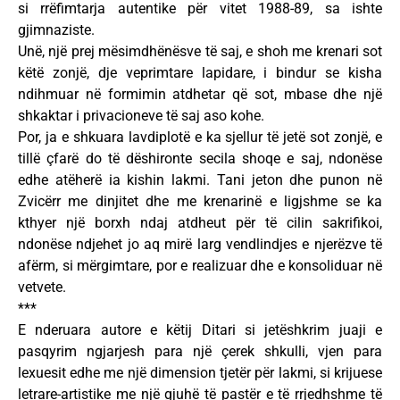
si rrëfimtarja autentike për vitet 1988-89, sa ishte
gjimnaziste.
Unë, një prej mësimdhënësve të saj, e shoh me krenari sot
këtë zonjë, dje veprimtare lapidare, i bindur se kisha
ndihmuar në formimin atdhetar që sot, mbase dhe një
shkaktar i privacioneve të saj aso kohe.
Por, ja e shkuara lavdiplotë e ka sjellur të jetë sot zonjë, e
tillë çfarë do të dëshironte secila shoqe e saj, ndonëse
edhe atëherë ia kishin lakmi. Tani jeton dhe punon në
Zvicërr me dinjitet dhe me krenarinë e ligjshme se ka
kthyer një borxh ndaj atdheut për të cilin sakrifikoi,
ndonëse ndjehet jo aq mirë larg vendlindjes e njerëzve të
afërm, si mërgimtare, por e realizuar dhe e konsoliduar në
vetvete.
***
E nderuara autore e këtij Ditari si jetëshkrim juaji e
pasqyrim ngjarjesh para një çerek shkulli, vjen para
lexuesit edhe me një dimension tjetër për lakmi, si krijuese
letrare-artistike me një gjuhë të pastër e të rrjedhshme të