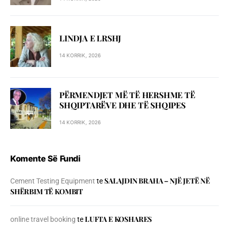
LINDJA E LRSHJ
14 KORRIK, 2026
PËRMENDJET MË TË HERSHME TË
SHQIPTARËVE DHE TË SHQIPES
14 KORRIK, 2026
Komente Së Fundi
SALAJDIN BRAHA – NJЁ JETЁ NЁ
Cement Testing Equipment
te
SHЁRBIM TЁ KOMBIT
LUFTA E KOSHARES
online travel booking
te