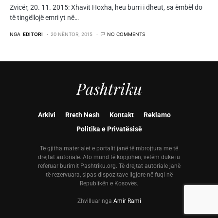
Zvicër, 20. 11. 2015: Xhavit Hoxha, heu burri i dheut, sa ëmbël do
të tingëllojë emri yt në…
NGA
EDITORI
20 NËNTOR, 2015
NO COMMENTS
Pashtriku
Arkivi
Rreth Nesh
Kontakt
Reklamo
Politika e Privatësisë
Të gjitha materialet e portalit janë të mbrojtura me të
drejtat autoriale. Ato mund të kopjohen, vetëm duke iu
referuar burimit Pashtriku.org. Të drejtat autoriale janë
të rezervuara, sipas dispozitave ligjore në fuqi në
Republikën e Kosovës.
Zhvilluar nga
Amir Rami