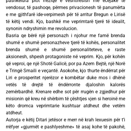
pashkelura plot rreziqe e vështirësish me ecejake të
vendosur, të pashoqe, përmes privacionesh të panumërta
e me gjithfarë ide-verpimesh për të arritur Bregun e Lirisë
të këtij vendi. Kjo, bashkë me veprimtarë tjerë të idealit,
synonin ndryshimin me revolucion.
Basria qe bërë një personazh i njohur me famë brenda
shumë e shumë personazheve tjerë të kohës, personalitet
brenda shumë e shumë personaliteteve, e raste
aksionesh, shpesh protagoniste në veprim. Kjo, për kohën
që veproi, qe një Shotë Galicë, por pa Azem Bejtë, një Norë
e Tringë Smaili e veçantë. Asokohe, kjo thurte ëndërrat për
Liri e prosperitet njerëzor e kombëtar duke mos i dhënë
vetës të drejtë të ëndërronte djaloshin kalorës
zemërbardhë. Krenare edhe sot për rrugën e zgjedhur për
misionin që kreu në shërbim të çështjes vjen si heroinë me
këto dromca veprimtarie kushtuar atdheut dhe vetëm
atdheut.
Autorja e këtij Ditari jetësor e merr në krah lexuesin për t’i
rrëfyer «gjurmët e pashlyeshme» të asaj kohe të pakohë,