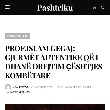
Pashtriku
PERSONALITETE
PROF.ISLAM GEGAJ:
GJURMËT AUTENTIKE QË I
DHANË DREJTIM ҪËSHTJES
KOMBËTARE
NGA
EDITORI
7 NËNTOR, 2017
5 MINUTA PËR TË LEXUAR
NO COMMENTS