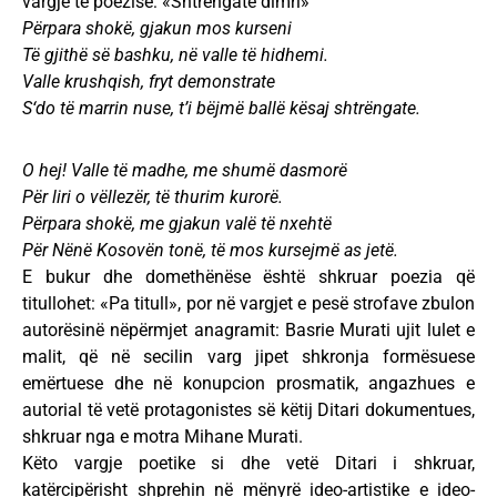
vargje të poezisë: «Shtrëngatë dimri»
Përpara shokë, gjakun mos kurseni
Të gjithë së bashku, në valle të hidhemi.
Valle krushqish, fryt demonstrate
S‘do të marrin nuse, t’i bëjmë ballë kësaj shtrëngate.
O hej! Valle të madhe, me shumë dasmorë
Për liri o vëllezër, të thurim kurorë.
Përpara shokë, me gjakun valë të nxehtë
Për Nënë Kosovën tonë, të mos kursejmë as jetë.
E bukur dhe domethënëse është shkruar poezia që
titullohet: «Pa titull», por në vargjet e pesë strofave zbulon
autorësinë nëpërmjet anagramit: Basrie Murati ujit lulet e
malit, që në secilin varg jipet shkronja formësuese
emërtuese dhe në konupcion prosmatik, angazhues e
autorial të vetë protagonistes së këtij Ditari dokumentues,
shkruar nga e motra Mihane Murati.
Këto vargje poetike si dhe vetë Ditari i shkruar,
katërcipërisht shprehin në mënyrë ideo-artistike e ideo-