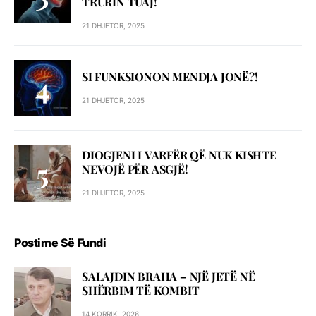
TRURIN TUAJ!
21 DHJETOR, 2025
SI FUNKSIONON MENDJA JONË?!
21 DHJETOR, 2025
DIOGJENI I VARFËR QË NUK KISHTE
NEVOJË PËR ASGJË!
21 DHJETOR, 2025
Postime Së Fundi
SALAJDIN BRAHA – NJЁ JETЁ NЁ
SHЁRBIM TЁ KOMBIT
14 KORRIK, 2026