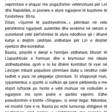
veprimtare e shquar me angazhimin vetëmohues për Liri
dhe Republikë, si pionere e atyre ngjarjeve të bujshme të
fundviteve `80-ta.
Ditari, «Gjurmë të pashlyeshme…» përmban në vete
përshkrime ngjarjesh autentike dhe evokime në sensin e
autorësisë vetë përfshirëse të atyre ndodhive që i dhanë
kahje e drejtim çështjes atdhetare për Liri e dinjitet
njerëzor dhe kombëtar.
Basria, pinjollë e denjë e familjes atdhetare, Murati të
Llapashticës e formuar dhe e brymosur me ideale
atdhedashëse, qysh e re ka dhënë kontribut të vyer në
Lëvizjen mbarë popullore çlirimtare duke u renditur ndër
radhët e para në përpjekje çlirimtare. Si shqiponjë mali,
sypatrembur, e zjarrtë si vullkan që zjenë përbrenda e me
shpirt luftarak po hynte e vetë mohuar në vorbullën e
ngjarjeve me syrin pishë e qartësi veprimi. Edhe
pseudonimin e kishte «Shqype», si emër ilegal. Ndonëse,
në moshë fare e re, Basria po ecte turravrap shtigjeve të