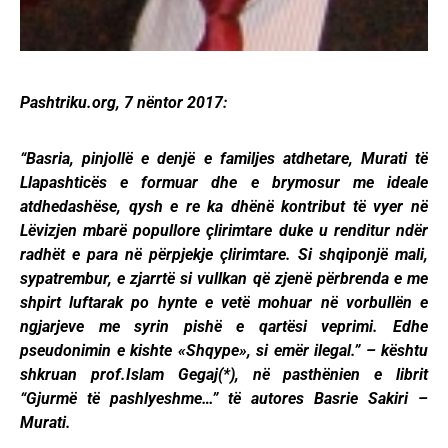
Pashtriku.org, 7 nëntor 2017:
“Basria, pinjollë e denjë e familjes atdhetare, Murati të
Llapashticës e formuar dhe e brymosur me ideale
atdhedashëse, qysh e re ka dhënë kontribut të vyer në
Lëvizjen mbarë popullore çlirimtare duke u renditur ndër
radhët e para në përpjekje çlirimtare. Si shqiponjë mali,
sypatrembur, e zjarrtë si vullkan që zjenë përbrenda e me
shpirt luftarak po hynte e vetë mohuar në vorbullën e
ngjarjeve me syrin pishë e qartësi veprimi. Edhe
pseudonimin e kishte «Shqype», si emër ilegal.” – kështu
shkruan prof.Islam Gegaj(*), në pasthënien e librit
“Gjurmë të pashlyeshme…” të autores Basrie Sakiri –
Murati.