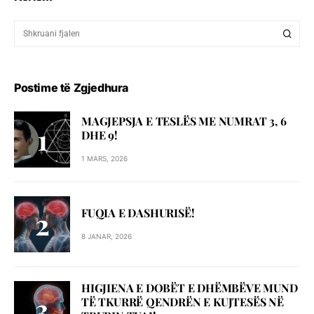
Postime të Zgjedhura
MAGJEPSJA E TESLËS ME NUMRAT 3, 6
DHE 9!
1 MARS, 2026
FUQIA E DASHURISË!
8 JANAR, 2026
HIGJIENA E DOBËT E DHËMBËVE MUND
TË TKURRË QENDRËN E KUJTESËS NË