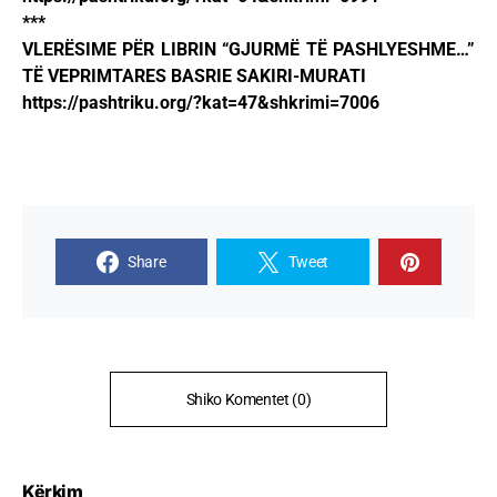
***
VLERËSIME PËR LIBRIN “GJURMË TË PASHLYESHME…”
TË VEPRIMTARES BASRIE SAKIRI-MURATI
https://pashtriku.org/?kat=47&shkrimi=7006
Share
Tweet
Shiko Komentet (0)
Kërkim