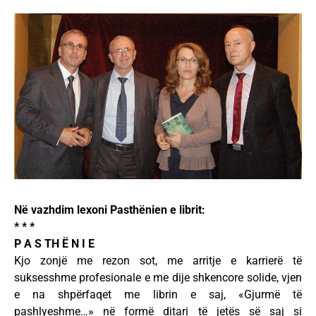
Në vazhdim lexoni Pasthënien e librit:
* * *
P A S TH Ë N I E
Kjo zonjë me rezon sot, me arritje e karrierë të
suksesshme profesionale e me dije shkencore solide, vjen
e na shpërfaqet me librin e saj, «Gjurmë të
pashlyeshme…» në formë ditari të jetës së saj si