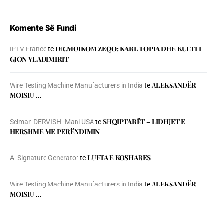
Komente Së Fundi
DR.MOIKOM ZEQO: KARL TOPIA DHE KULTI I
IPTV France
te
GJON VLADIMIRIT
ALEKSANDËR
Wire Testing Machine Manufacturers in India
te
MOISIU …
SHQIPTARËT – LIDHJET E
Selman DERVISHI-Mani USA
te
HERSHME ME PERËNDIMIN
LUFTA E KOSHARES
AI Signature Generator
te
ALEKSANDËR
Wire Testing Machine Manufacturers in India
te
MOISIU …