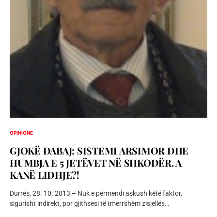
OPINIONE
GJOKË DABAJ: SISTEMI ARSIMOR DHE
HUMBJA E 5 JETËVET NË SHKODËR. A
KANË LIDHJE?!
Durrës, 28. 10. 2013 – Nuk e përmendi askush këtë faktor,
sigurisht indirekt, por gjithsesi të tmerrshëm zisjellës…