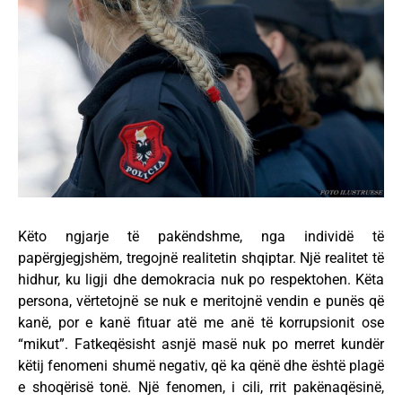
Këto ngjarje të pakëndshme, nga individë të
papërgjegjshëm, tregojnë realitetin shqiptar. Një realitet të
hidhur, ku ligji dhe demokracia nuk po respektohen. Këta
persona, vërtetojnë se nuk e meritojnë vendin e punës që
kanë, por e kanë fituar atë me anë të korrupsionit ose
“mikut”. Fatkeqësisht asnjë masë nuk po merret kundër
këtij fenomeni shumë negativ, që ka qënë dhe është plagë
e shoqërisë tonë. Një fenomen, i cili, rrit pakënaqësinë,