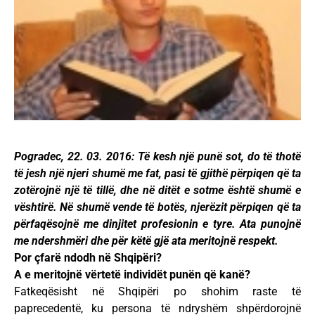
Pogradec, 22. 03. 2016: Të kesh një punë sot, do të thotë
të jesh një njeri shumë me fat, pasi të gjithë përpiqen që ta
zotërojnë një të tillë, dhe në ditët e sotme është shumë e
vështirë. Në shumë vende të botës, njerëzit përpiqen që ta
përfaqësojnë me dinjitet profesionin e tyre. Ata punojnë
me ndershmëri dhe për këtë gjë ata meritojnë respekt.
Por çfarë ndodh në Shqipëri?
A e meritojnë vërtetë individët punën që kanë?
Fatkeqësisht në Shqipëri po shohim raste të
paprecedentë, ku persona të ndryshëm shpërdorojnë