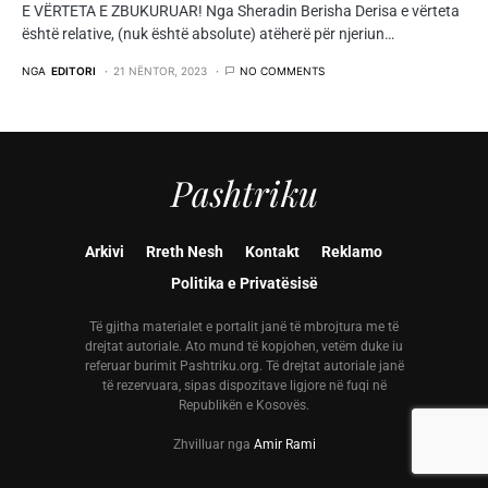
E VËRTETA E ZBUKURUAR! Nga Sheradin Berisha Derisa e vërteta
është relative, (nuk është absolute) atëherë për njeriun…
NGA
EDITORI
21 NËNTOR, 2023
NO COMMENTS
Pashtriku
Arkivi
Rreth Nesh
Kontakt
Reklamo
Politika e Privatësisë
Të gjitha materialet e portalit janë të mbrojtura me të
drejtat autoriale. Ato mund të kopjohen, vetëm duke iu
referuar burimit Pashtriku.org. Të drejtat autoriale janë
të rezervuara, sipas dispozitave ligjore në fuqi në
Republikën e Kosovës.
Zhvilluar nga
Amir Rami