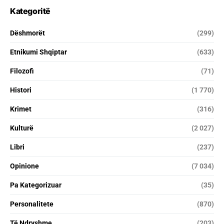
Kategoritë
Dëshmorët
(299)
Etnikumi Shqiptar
(633)
Filozofi
(71)
Histori
(1 770)
Krimet
(316)
Kulturë
(2 027)
Libri
(237)
Opinione
(7 034)
Pa Kategorizuar
(35)
Personalitete
(870)
Të Ndryshme
(203)