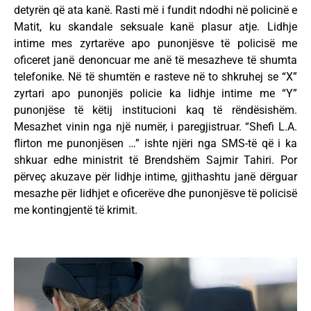
detyrën që ata kanë. Rasti më i fundit ndodhi në policinë e
Matit, ku skandale seksuale kanë plasur atje. Lidhje
intime mes zyrtarëve apo punonjësve të policisë me
oficeret janë denoncuar me anë të mesazheve të shumta
telefonike. Në të shumtën e rasteve në to shkruhej se “X”
zyrtari apo punonjës policie ka lidhje intime me “Y”
punonjëse të këtij institucioni kaq të rëndësishëm.
Mesazhet vinin nga një numër, i paregjistruar. “Shefi L.A.
flirton me punonjësen …” ishte njëri nga SMS-të që i ka
shkuar edhe ministrit të Brendshëm Sajmir Tahiri. Por
përveç akuzave për lidhje intime, gjithashtu janë dërguar
mesazhe për lidhjet e oficerëve dhe punonjësve të policisë
me kontingjentë të krimit.