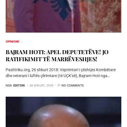
OPINIONE
BAJRAM HOTI: APEL DEPUTETËVE! JO
RATIFIKIMIT TË MARRËVESHJES!
Pashtriku.org, 26 shkurt 2018: Veprimtari i çështjes Kombëtare
dhe veterani i luftës çlirimtare (të UҪK’së), Bajram Hoti nga…
NGA
EDITORI
26 SHKURT, 2018
NO COMMENTS