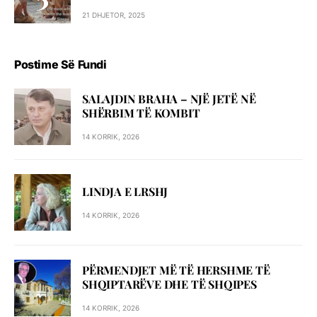
21 DHJETOR, 2025
Postime Së Fundi
SALAJDIN BRAHA – NJЁ JETЁ NЁ
SHЁRBIM TЁ KOMBIT
14 KORRIK, 2026
LINDJA E LRSHJ
14 KORRIK, 2026
PËRMENDJET MË TË HERSHME TË
SHQIPTARËVE DHE TË SHQIPES
14 KORRIK, 2026