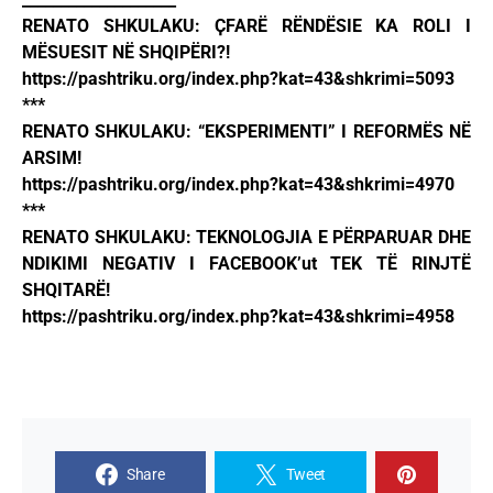
RENATO SHKULAKU: ҪFARË RËNDËSIE KA ROLI I
MËSUESIT NË SHQIPËRI?!
https://pashtriku.org/index.php?kat=43&shkrimi=5093
***
RENATO SHKULAKU: “EKSPERIMENTI” I REFORMËS NË
ARSIM!
https://pashtriku.org/index.php?kat=43&shkrimi=4970
***
RENATO SHKULAKU: TEKNOLOGJIA E PËRPARUAR DHE
NDIKIMI NEGATIV I FACEBOOK’ut TEK TË RINJTË
SHQITARË!
https://pashtriku.org/index.php?kat=43&shkrimi=4958
Share
Tweet