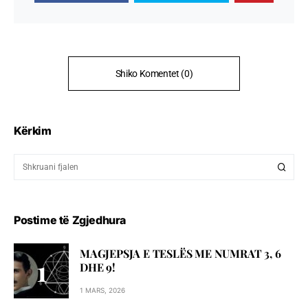
Shiko Komentet (0)
Kërkim
Postime të Zgjedhura
MAGJEPSJA E TESLËS ME NUMRAT 3, 6
DHE 9!
1 MARS, 2026