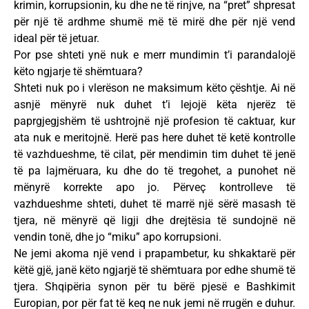
krimin, korrupsionin, ku dhe ne të rinjve, na “pret” shpresat
për një të ardhme shumë më të mirë dhe për një vend
ideal për të jetuar.
Por pse shteti ynë nuk e merr mundimin t’i parandalojë
këto ngjarje të shëmtuara?
Shteti nuk po i vlerëson ne maksimum këto çështje. Ai në
asnjë mënyrë nuk duhet t’i lejojë këta njerëz të
paprgjegjshëm të ushtrojnë një profesion të caktuar, kur
ata nuk e meritojnë. Herë pas here duhet të ketë kontrolle
të vazhdueshme, të cilat, për mendimin tim duhet të jenë
të pa lajmëruara, ku dhe do të tregohet, a punohet në
mënyrë korrekte apo jo. Përveç kontrolleve të
vazhdueshme shteti, duhet të marrë një sërë masash të
tjera, në mënyrë që ligji dhe drejtësia të sundojnë në
vendin tonë, dhe jo “miku” apo korrupsioni.
Ne jemi akoma një vend i prapambetur, ku shkaktarë për
këtë gjë, janë këto ngjarjë të shëmtuara por edhe shumë të
tjera. Shqipëria synon për tu bërë pjesë e Bashkimit
Europian, por për fat të keq ne nuk jemi në rrugën e duhur.