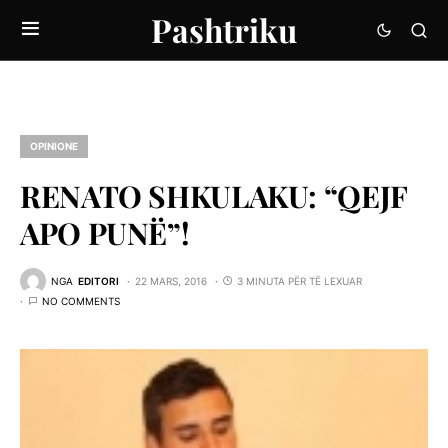
Pashtriku
OPINIONE
RENATO SHKULAKU: “QEJF
APO PUNË”!
NGA
EDITORI
22 MARS, 2016
3 MINUTA PËR TË LEXUAR
NO COMMENTS