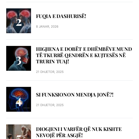
FUQIA E DASHURISË!
8 JANAR, 2026
HIGJIENA E DOBËT E DHËMBËVE MUND
TË TKURRË QENDRËN E KUJTESËS NË
TRURIN TUAJ!
21 DHJETOR, 2025
SI FUNKSIONON MENDJA JONË?!
21 DHJETOR, 2025
DIOGJENI I VARFËR QË NUK KISHTE
NEVOJË PËR ASGJË!