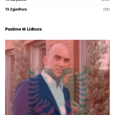
Të Zgjedhura
(25)
Postime të Lidhura