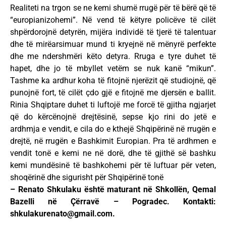
Realiteti na trgon se ne kemi shumë rrugë për të bërë që të
“europianizohemi”. Në vend të këtyre policëve të cilët
shpërdorojnë detyrën, mijëra individë të tjerë të talentuar
dhe të mirëarsimuar mund ti kryejnë në mënyrë perfekte
dhe me ndershmëri këto detyra. Rruga e tyre duhet të
hapet, dhe jo të mbyllet vetëm se nuk kanë “mikun”.
Tashme ka ardhur koha të fitojnë njerëzit që studiojnë, që
punojnë fort, të cilët çdo gjë e fitojnë me djersën e ballit.
Rinia Shqiptare duhet ti luftojë me forcë të gjitha ngjarjet
që do kërcënojnë drejtësinë, sepse kjo rini do jetë e
ardhmja e vendit, e cila do e kthejë Shqipërinë në rrugën e
drejtë, në rrugën e Bashkimit Europian. Pra të ardhmen e
vendit tonë e kemi ne në dorë, dhe të gjithë së bashku
kemi mundësinë të bashkohemi për të luftuar për veten,
shoqërinë dhe sigurisht për Shqipërinë tonë
– Renato Shkulaku është maturant në Shkollën, Qemal
Bazelli në Çërravë – Pogradec. Kontakti:
shkulakurenato@gmail.com
.
____________________