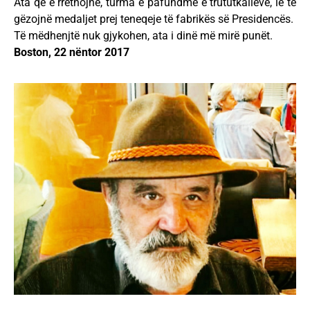
Ata që e rrethojnë, turma e pafundme e trututkalleve, le të
gëzojnë medaljet prej teneqeje të fabrikës së Presidencës.
Të mëdhenjtë nuk gjykohen, ata i dinë më mirë punët.
Boston, 22 nëntor 2017