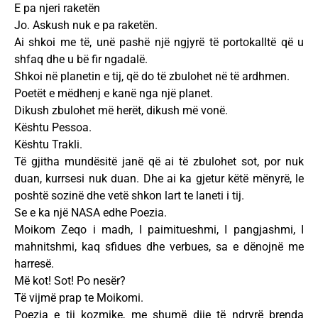
E pa njeri raketën
Jo. Askush nuk e pa raketën.
Ai shkoi me të, unë pashë një ngjyrë të portokalltë që u
shfaq dhe u bë fir ngadalë.
Shkoi në planetin e tij, që do të zbulohet në të ardhmen.
Poetët e mëdhenj e kanë nga një planet.
Dikush zbulohet më herët, dikush më vonë.
Kështu Pessoa.
Kështu Trakli.
Të gjitha mundësitë janë që ai të zbulohet sot, por nuk
duan, kurrsesi nuk duan. Dhe ai ka gjetur këtë mënyrë, le
poshtë sozinë dhe vetë shkon lart te laneti i tij.
Se e ka një NASA edhe Poezia.
Moikom Zeqo i madh, I paimitueshmi, I pangjashmi, I
mahnitshmi, kaq sfidues dhe verbues, sa e dënojnë me
harresë.
Më kot! Sot! Po nesër?
Të vijmë prap te Moikomi.
Poezia e tij kozmike, me shumë dije të ndryrë brenda