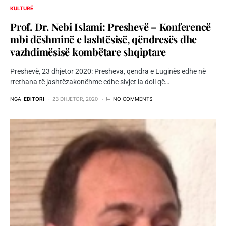
KULTURË
Prof. Dr. Nebi Islami: Preshevë – Konferencë
mbi dëshminë e lashtësisë, qëndresës dhe
vazhdimësisë kombëtare shqiptare
Preshevë, 23 dhjetor 2020: Presheva, qendra e Luginës edhe në
rrethana të jashtëzakonëhme edhe sivjet ia doli që…
NGA
EDITORI
23 DHJETOR, 2020
NO COMMENTS