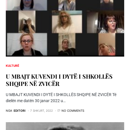
KULTURË
U MBAJT KUVENDI I DYTË I SHKOLLËS
SHQIPE NË ZVICËR
U MBAJT KUVENDI I DYTË I SHKOLLËS SHQIPE NË ZVICËR Të
dielën me datën 30 janar 2022 u…
NGA
EDITORI
7 SHKURT, 2022
NO COMMENTS