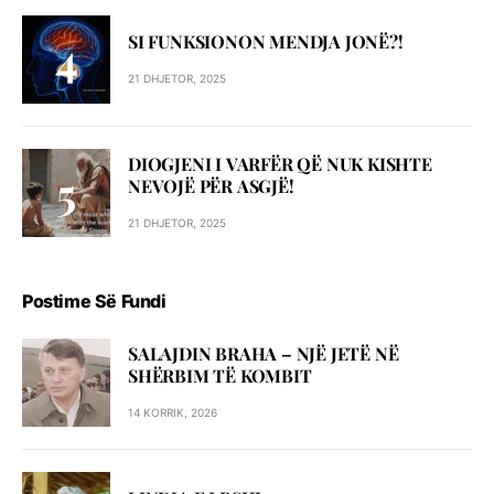
SI FUNKSIONON MENDJA JONË?!
21 DHJETOR, 2025
DIOGJENI I VARFËR QË NUK KISHTE
NEVOJË PËR ASGJË!
21 DHJETOR, 2025
Postime Së Fundi
SALAJDIN BRAHA – NJЁ JETЁ NЁ
SHЁRBIM TЁ KOMBIT
14 KORRIK, 2026