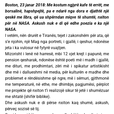
Boston, 23 janar 2018: Me kostum ngjyrë kafe të errët, me
borsalinë, hapshpejtë, pa e ndarë nga dora e djathtë një
qeskë me libra, që ua shpërndan miqve të shumtë, nxiton
për në NASA. Askush nuk e di që edhe poezia e ka një
NASA.
I vetëm, nën drurët e Tiranës, tejet i zakonshëm për ata, që
s’e njohin, një Mag nga portreti, i gjallë, i qeshur, ndonëse
jeta i ka vulosur në fytyrë vuajtjen.
Mizorisht i lenë në harresë, mbi 12 vjet krejt i papunë, me
pension qesharak, ndonëse është poeti më i madh i gjallë,
me dituri, me prodhimtari, zëri më i spikatur artistikisht
dhe më i dallueshmi në media, për kulturën e madhe dhe
problemet e rëndësishme që ngre, më i sëmuri, gjithmonë
me temperaturë, në ethe, me dhimbje, pagjumësi, përplot
me projekte që nxiton t’i realizojë sikur të jetë i shumëzuar
me shtatë (shifër biblike).
Dhe askush nuk e di përse nxiton kaq shumë, askush,
përveç sozisë së tij.