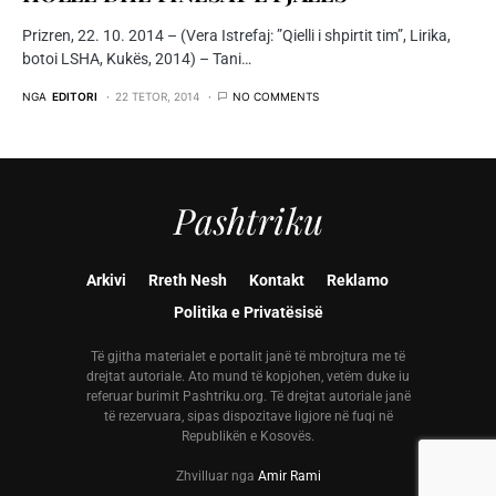
Prizren, 22. 10. 2014 – (Vera Istrefaj: ”Qielli i shpirtit tim”, Lirika,
botoi LSHA, Kukës, 2014) – Tani…
NGA
EDITORI
22 TETOR, 2014
NO COMMENTS
Pashtriku
Arkivi
Rreth Nesh
Kontakt
Reklamo
Politika e Privatësisë
Të gjitha materialet e portalit janë të mbrojtura me të
drejtat autoriale. Ato mund të kopjohen, vetëm duke iu
referuar burimit Pashtriku.org. Të drejtat autoriale janë
të rezervuara, sipas dispozitave ligjore në fuqi në
Republikën e Kosovës.
Zhvilluar nga
Amir Rami