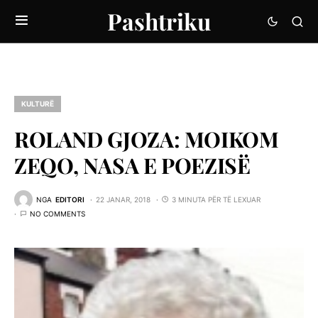
Pashtriku
KULTURË
ROLAND GJOZA: MOIKOM
ZEQO, NASA E POEZISË
NGA
EDITORI
22 JANAR, 2018
3 MINUTA PËR TË LEXUAR
NO COMMENTS