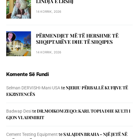
LINDJA E LRSHJ
14 KORRIK, 2026
PËRMENDJET MË TË HERSHME TË
SHQIPTARËVE DHE TË SHQIPES
14 KORRIK, 2026
Komente Së Fundi
NJERIU PЁRBALLЁ KUFIJVE TЁ
Selman DERVISHI-Mani USA
te
EKZISTENCЁS
DR.MOIKOM ZEQO: KARL TOPIA DHE KULTI I
Badwap Desi
te
GJON VLADIMIRIT
SALAJDIN BRAHA – NJЁ JETЁ NЁ
Cement Testing Equipment
te