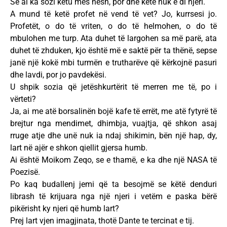
Se ai ka sozi këtu mes nesh, por dhe këtë nuk e di njeri.
A mund të ketë profet në vend të vet? Jo, kurrsesi jo.
Profetët, o do të vriten, o do të helmohen, o do të
mbulohen me turp. Ata duhet të largohen sa më parë, ata
duhet të zhduken, kjo është më e saktë për ta thënë, sepse
janë një kokë mbi turmën e trutharëve që kërkojnë pasuri
dhe lavdi, por jo pavdekësi.
U shpik sozia që jetëshkurtërit të merren me të, po i
vërteti?
Ja, ai me atë borsalinën bojë kafe të errët, me atë fytyrë të
brejtur nga mendimet, dhimbja, vuajtja, që shkon asaj
rruge atje dhe unë nuk ia ndaj shikimin, bën një hap, dy,
lart në ajër e shkon qiellit gjersa humb.
Ai është Moikom Zeqo, se e thamë, e ka dhe një NASA të
Poezisë.
Po kaq budallenj jemi që ta besojmë se këtë denduri
librash të krijuara nga një njeri i vetëm e paska bërë
pikërisht ky njeri që humb lart?
Prej lart vjen imagjinata, thotë Dante te tercinat e tij.