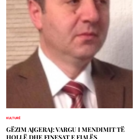
KULTURË
GËZIM AJGERAJ: VARGU I MENDIMIT TË
HOLLË DHE FINESAT E FJALËS