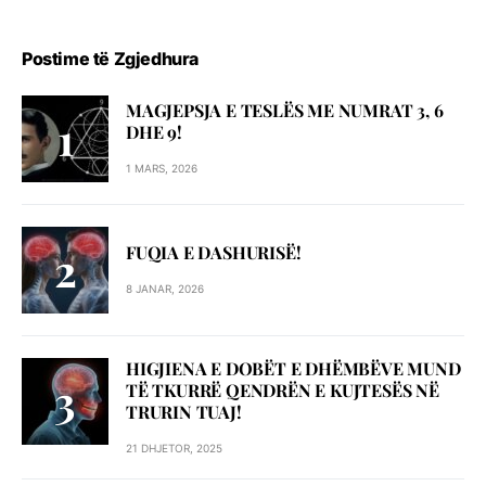
Postime të Zgjedhura
MAGJEPSJA E TESLËS ME NUMRAT 3, 6
DHE 9!
1 MARS, 2026
FUQIA E DASHURISË!
8 JANAR, 2026
HIGJIENA E DOBËT E DHËMBËVE MUND
TË TKURRË QENDRËN E KUJTESËS NË
TRURIN TUAJ!
21 DHJETOR, 2025