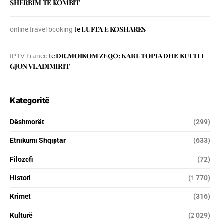
SHЁRBIM TЁ KOMBIT
LUFTA E KOSHARES
online travel booking
te
DR.MOIKOM ZEQO: KARL TOPIA DHE KULTI I
IPTV France
te
GJON VLADIMIRIT
Kategoritë
Dëshmorët
(299)
Etnikumi Shqiptar
(633)
Filozofi
(72)
Histori
(1 770)
Krimet
(316)
Kulturë
(2 029)