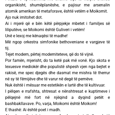
organikisht, shumëplanëshe, e pajisur me arsenalin
atomik amerikan të metaforave, është vetëm e Moikomit.
Ajo nuk imitohet dot.
Ai i mjerë që e bën këtë përpjekje mbetet i familjes së
liliputëve, se Moikomi është Guliveri i vetëm!
Unë e lexoj me kënaqësi të madhe!
Më ngop orkestra simfonike bethoveniane e vargjeve të
tij.
Tejet modern, përtej moderniteteve, që do të vijnë.
Por famën, mjerisht, do ta ketë pak më vonë. Kjo skota e
lexuesve mediokër dhe populistë shpesh vjen nga bejtet e
rakisë, me spec djegës dhe dasmat me mishra të therrur
në sy të fëmijëve dhe të varur në degë të pemëve.
Nuk është i mësuar me estetikën e lartë dhe të kultivuar.
I pëlqen e rrafshta, shtresat e nënshtresat e kuptimeve i
pëlqejnë më fort në njëqind a dyqind petët e
bashbakllavave. Po, varja, Moikomi është Moikom!
E thashë: Ai është poet i madh.