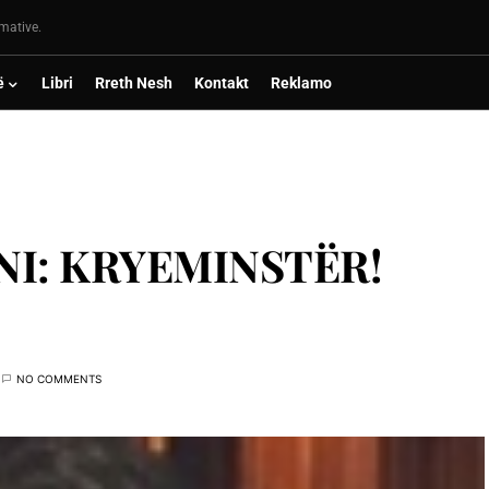
rmative.
ë
Libri
Rreth Nesh
Kontakt
Reklamo
I: KRYEMINSTËR!
NO COMMENTS