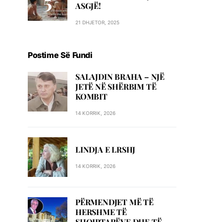
ASGJË!
21 DHJETOR, 2025
Postime Së Fundi
SALAJDIN BRAHA – NJЁ
JETЁ NЁ SHЁRBIM TЁ
KOMBIT
14 KORRIK, 2026
LINDJA E LRSHJ
14 KORRIK, 2026
PËRMENDJET MË TË
HERSHME TË
SHQIPTARËVE DHE TË