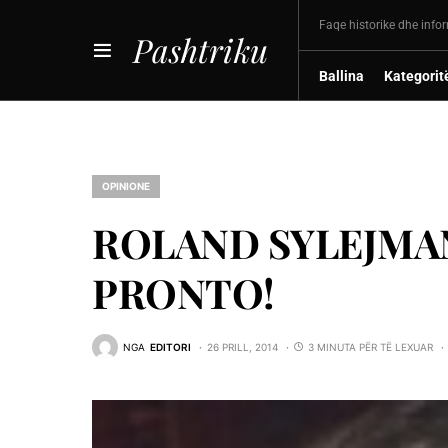
Faqe historike dhe info
Pashtriku
Ballina
Kategorit
OPINIONE
ROLAND SYLEJMAN
PRONTO!
NGA
EDITORI
26 PRILL, 2014
3 MINUTA PËR TË LEXUAR