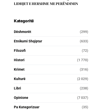
LIDHJET E HERSHME ME PERËNDIMIN
Kategoritë
Dëshmorët
(299)
Etnikumi Shqiptar
(633)
Filozofi
(72)
Histori
(1 770)
Krimet
(316)
Kulturë
(2 029)
Libri
(238)
Opinione
(7 037)
Pa Kategorizuar
(35)