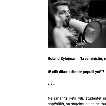
Roland Sylejmani: “kryeministër, 
të cilit dikur luftonte populli ynë”!
* * *
Në janar të këtij viti, studentët 
shpërfillët, na shqelmuat, na helmu