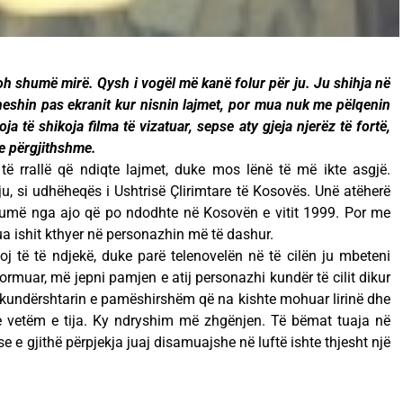
oh shumë mirë. Qysh i vogël më kanë folur për ju. Ju shihja në
eheshin pas ekranit kur nisnin lajmet, por mua nuk me pëlqenin
 të shikoja filma të vizatuar, sepse aty gjeja njerëz të fortë,
 e përgjithshme.
të rrallë që ndiqte lajmet, duke mos lënë të më ikte asgjë.
 ju, si udhëheqës i Ushtrisë Çlirimtare të Kosovës. Unë atëherë
humë nga ajo që po ndodhte në Kosovën e vitit 1999. Por me
a ishit kthyer në personazhin më të dashur.
j të të ndjekë, duke parë telenovelën në të cilën ju mbeteni
formuar, më jepni pamjen e atij personazhi kundër të cilit dikur
 kundërshtarin e pamëshirshëm që na kishte mohuar lirinë dhe
shte vetëm e tija. Ky ndryshim më zhgënjen. Të bëmat tuaja në
e e gjithë përpjekja juaj disamuajshe në luftë ishte thjesht një