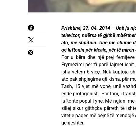
Prishtinë, 27. 04. 2014 – Unë ju nj
televizor, ndërsa të gjithë mbërth
ato, më shpifnin. Unë më shumë doja
që luftonin për ideale, për të mirën
Por u bëra dhe një prej fëmijëve 
Frymëzimi për t’i parë lajmet ishit
isha vetëm 6 vjeç. Nuk kuptoja s
ato pak shpjegime që kisha, për mu
Tash, 15 vjet më vonë, unë vazhdo
ende protagonisti. Por tani, i trans
luftonte populli ynë. Më ngjani me
sillej sikur gjithçka përreth të i
vitet e paqes më bëjnë të mendojë s
gënjeshtër.