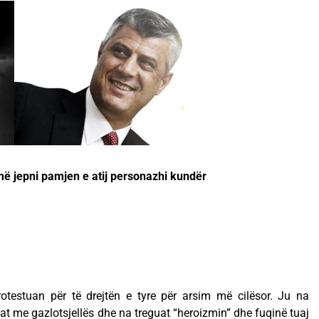
më jepni pamjen e atij
personazhi kundër
protestuan për të drejtën e tyre për arsim më cilësor. Ju na
at me gazlotsjellës dhe na treguat “heroizmin” dhe fuqinë tuaj