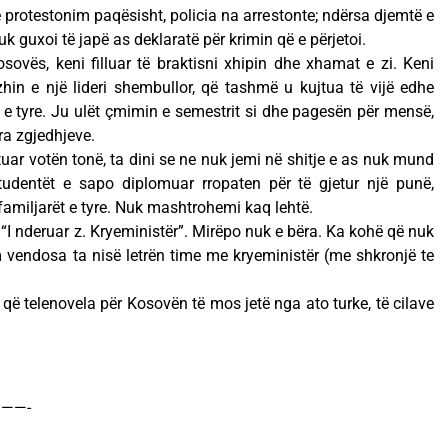
protestonim paqësisht, policia na arrestonte; ndërsa djemtë e
nuk guxoi të japë as deklaratë për krimin që e përjetoi.
sovës, keni filluar të braktisni xhipin dhe xhamat e zi. Keni
hin e një lideri shembullor, që tashmë u kujtua të vijë edhe
t e tyre. Ju ulët çmimin e semestrit si dhe pagesën për mensë,
ra zgjedhjeve.
ituar votën tonë, ta dini se ne nuk jemi në shitje e as nuk mund
tudentët e sapo diplomuar rropaten për të gjetur një punë,
familjarët e tyre. Nuk mashtrohemi kaq lehtë.
“I nderuar z. Kryeministër”. Mirëpo nuk e bëra. Ka kohë që nuk
m vendosa ta nisë letrën time me kryeministër (me shkronjë te
që telenovela për Kosovën të mos jetë nga ato turke, të cilave
——-