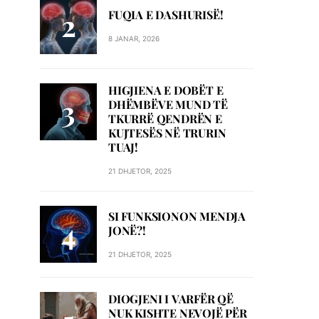
FUQIA E DASHURISË!
8 JANAR, 2026
HIGJIENA E DOBËT E
DHËMBËVE MUND TË
TKURRË QENDRËN E
KUJTESËS NË TRURIN
TUAJ!
21 DHJETOR, 2025
SI FUNKSIONON MENDJA
JONË?!
21 DHJETOR, 2025
DIOGJENI I VARFËR QË
NUK KISHTE NEVOJË PËR