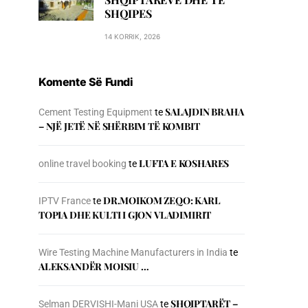
SHQIPES
14 KORRIK, 2026
Komente Së Fundi
SALAJDIN BRAHA
Cement Testing Equipment
te
– NJЁ JETЁ NЁ SHЁRBIM TЁ KOMBIT
LUFTA E KOSHARES
online travel booking
te
DR.MOIKOM ZEQO: KARL
IPTV France
te
TOPIA DHE KULTI I GJON VLADIMIRIT
Wire Testing Machine Manufacturers in India
te
ALEKSANDËR MOISIU …
SHQIPTARËT –
Selman DERVISHI-Mani USA
te