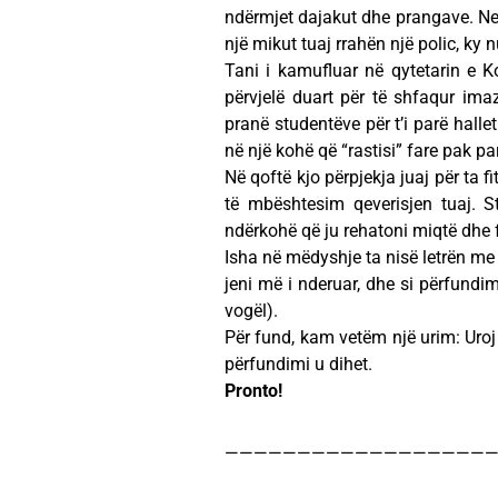
ndërmjet dajakut dhe prangave. Ne 
një mikut tuaj rrahën një polic, ky 
Tani i kamufluar në qytetarin e Ko
përvjelë duart për të shfaqur imaz
pranë studentëve për t’i parë halle
në një kohë që “rastisi” fare pak pa
Në qoftë kjo përpjekja juaj për ta f
të mbështesim qeverisjen tuaj. S
ndërkohë që ju rehatoni miqtë dhe 
Isha në mëdyshje ta nisë letrën me 
jeni më i nderuar, dhe si përfundi
vogël).
Për fund, kam vetëm një urim: Uroj 
përfundimi u dihet.
Pronto!
———————————————————