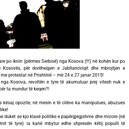
are po iknin (përmes Serbisë) nga Kosova (!!!) në kohën kur po
 e Kosovës, për dorëheqjen e Jabllanoviqit dhe mbrojtjen e
n me protestat në Prishtinë – më 24 e 27 janar 2015!
 nga Kosova, revoltën e tyre të akumuluar prej vitesh nuk e
për ta mundur të keqen?!
 kësaj opozite, në mesin e të cilëve ka manipulues, abuzues
ike!
e duket se kjo klasë politike e papërgjegjshme dhe mizore (në
mit të tyre) ia kanë mbytur edhe shpresën këtij populli të