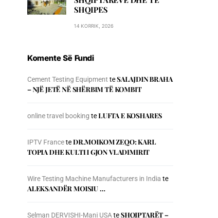
SHQIPES
14 KORRIK, 2026
Komente Së Fundi
SALAJDIN BRAHA
Cement Testing Equipment
te
– NJЁ JETЁ NЁ SHЁRBIM TЁ KOMBIT
LUFTA E KOSHARES
online travel booking
te
DR.MOIKOM ZEQO: KARL
IPTV France
te
TOPIA DHE KULTI I GJON VLADIMIRIT
Wire Testing Machine Manufacturers in India
te
ALEKSANDËR MOISIU …
SHQIPTARËT –
Selman DERVISHI-Mani USA
te