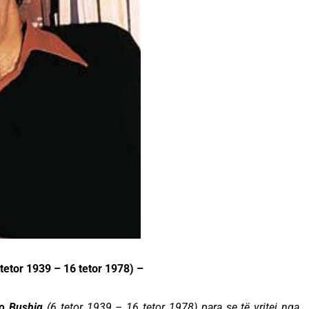
tetor 1939 – 16 tetor 1978) –
uno Bushiq
(6 tetor 1939 – 16 tetor 1978) para se të vritej nga