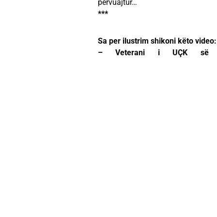
përvuajtur…
***
Sa per ilustrim shikoni këto video:
– Veterani i UÇK së nx