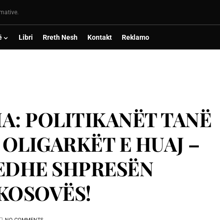
rmative.
ë
Libri
Rreth Nesh
Kontakt
Reklamo
A: POLITIKANËT TANË
OLIGARKËT E HUAJ –
 EDHE SHPRESËN
KOSOVËS!
NO COMMENTS