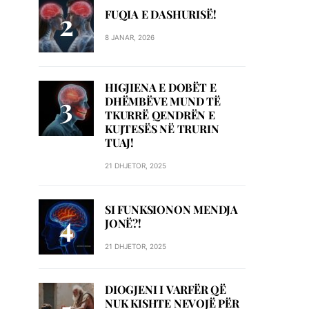
FUQIA E DASHURISË!
8 JANAR, 2026
HIGJIENA E DOBËT E
DHËMBËVE MUND TË
TKURRË QENDRËN E
KUJTESËS NË TRURIN
TUAJ!
21 DHJETOR, 2025
SI FUNKSIONON MENDJA
JONË?!
21 DHJETOR, 2025
DIOGJENI I VARFËR QË
NUK KISHTE NEVOJË PËR