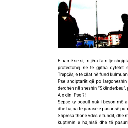
E pamë se si, mijëra familje shqipt
protestohej në të gjitha qytetet
Trepçës, e të cilat në fund kulmua
Pse shqiptarët që po largoheshin
derdhën në sheshin “Skënderbeu”, 
A e dini Pse ?!
Sepse ky popull nuk i beson më as
dhe hajna të parasë e pasurisë publ
Shpresa thonë vdes e fundit, dhe m
kuptimin e hajnisë dhe të pasuri