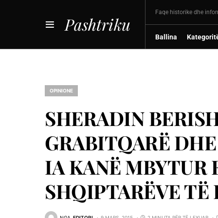
Faqe historike dhe info
Pashtriku
Ballina
Kategorit
OPINIONE
SHERADIN BERISH
GRABITQARË DHE 
IA KANË MBYTUR
SHQIPTARËVE TË 
NGA
EDITORI
9 MARS, 2015
2 MINUTA PËR TË LEXUAR