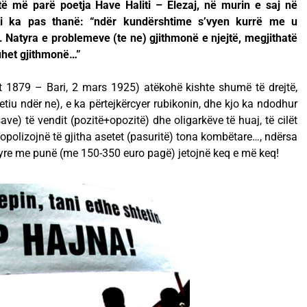
të më parë poetja Have Haliti – Elezaj, në murin e saj në
i ka pas thanë: “ndër kundërshtime s’vyen kurrë me u
. Natyra e problemeve (te ne) gjithmonë e njejtë, megjithatë
het gjithmonë…”
t 1879 – Bari, 2 mars 1925) atëkohë kishte shumë të drejtë,
tiu ndër ne), e ka përtejkërcyer rubikonin, dhe kjo ka ndodhur
ave) të vendit (pozitë+opozitë) dhe oligarkëve të huaj, të cilët
nopolizojnë të gjitha asetet (pasuritë) tona kombëtare…, ndërsa
tyre me punë (me 150-350 euro pagë) jetojnë keq e më keq!