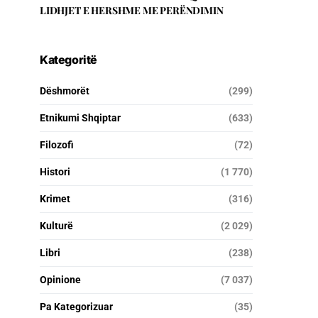
LIDHJET E HERSHME ME PERËNDIMIN
Kategoritë
Dëshmorët
(299)
Etnikumi Shqiptar
(633)
Filozofi
(72)
Histori
(1 770)
Krimet
(316)
Kulturë
(2 029)
Libri
(238)
Opinione
(7 037)
Pa Kategorizuar
(35)