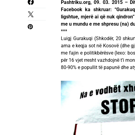
Pashtriku.org, 09. 03. 2015 – Di
Facebook ka shkruar: “Gurakuq
ligshtue, mjerë ai që nuk qindron”
me u mundu e me shpresu (na) du
***
Luigj Gurakuqi (Shkodër, 20 shkur
ama e keqja sot në Kosovë (dhe gje
me fajin e politikbërësve (lexo: bos
për 16 vjet rresht vazhdojnë t’i mo
80-90% e popullit të papunë dhe a