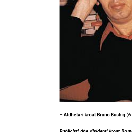
– Atdhetari kroat Bruno Bushiq (6 
Publicisti dhe disidenti kroat Br