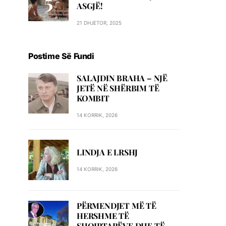
ASGJË!
21 DHJETOR, 2025
Postime Së Fundi
SALAJDIN BRAHA – NJЁ
JETЁ NЁ SHЁRBIM TЁ
KOMBIT
14 KORRIK, 2026
LINDJA E LRSHJ
14 KORRIK, 2026
PËRMENDJET MË TË
HERSHME TË
SHQIPTARËVE DHE TË