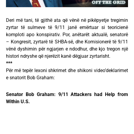
Deri më tani, të gjithë ata që vënë në pikëpyetje tregimin
zyrtar të sulmeve të 9/11 janë emërtuar si teoricienë
komploti apo konspirativ. Por, anëtarët aktualë, senatorë
– Kongresit, zyrtarë të SHBA-së, dhe Komisionerë të 9/11
vënë dyshimin për ngjarjen e ndodhur, dhe kjo tregon një
histori ndryshe që njerëzit kanë dëgjuar zyrtarisht.
***
Për më tepër lexoni shkrimet dhe shikoni video’deklarimet
e snatorit Bob Graham:
Senator Bob Graham: 9/11 Attackers had Help from
Within U.S.