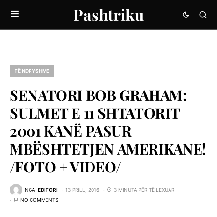
Pashtriku
TË NDRYSHME
SENATORI BOB GRAHAM:
SULMET E 11 SHTATORIT
2001 KANË PASUR
MBËSHTETJEN AMERIKANE!
/FOTO + VIDEO/
NGA
EDITORI
13 PRILL, 2016
3 MINUTA PËR TË LEXUAR
NO COMMENTS