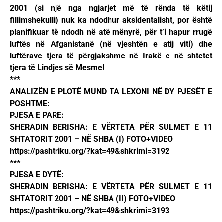
2001 (si një nga ngjarjet më të rënda të këtij
fillimshekulli) nuk ka ndodhur aksidentalisht, por është
planifikuar të ndodh në atë mënyrë, për t’i hapur rrugë
luftës në Afganistanë (në vjeshtën e atij viti) dhe
luftërave tjera të përgjakshme në Irakë e në shtetet
tjera të Lindjes së Mesme!
***
ANALIZËN E PLOTË MUND TA LEXONI NË DY PJESËT E
POSHTME:
PJESA E PARË:
SHERADIN BERISHA: E VËRTETA PËR SULMET E 11
SHTATORIT 2001 – NË SHBA (I) FOTO+VIDEO
https://pashtriku.org/?kat=49&shkrimi=3192
***
PJESA E DYTË:
SHERADIN BERISHA: E VËRTETA PËR SULMET E 11
SHTATORIT 2001 – NË SHBA (II) FOTO+VIDEO
https://pashtriku.org/?kat=49&shkrimi=3193