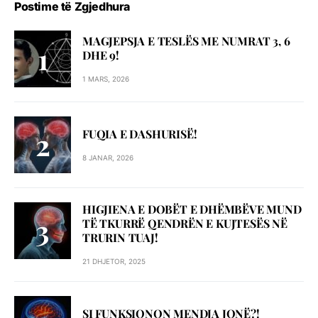
Postime të Zgjedhura
MAGJEPSJA E TESLËS ME NUMRAT 3, 6
DHE 9!
1 MARS, 2026
FUQIA E DASHURISË!
8 JANAR, 2026
HIGJIENA E DOBËT E DHËMBËVE MUND
TË TKURRË QENDRËN E KUJTESËS NË
TRURIN TUAJ!
21 DHJETOR, 2025
SI FUNKSIONON MENDJA JONË?!