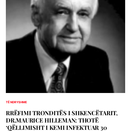
TË NDRYSHME
RRËFIMI TRONDITËS I SHKENCËTARIT,
DR.MAURICE HILLEMAN: THOTË
‘QËLLIMISHT I KEMI INFEKTUAR 30