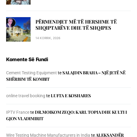
PËRMENDJET MË TË HERSHME TË
SHQIPTARËVE DHE TË SHQIPES
14 KORRIK, 2026
Komente Së Fundi
SALAJDIN BRAHA – NJЁ JETЁ NЁ
Cement Testing Equipment
te
SHЁRBIM TЁ KOMBIT
LUFTA E KOSHARES
online travel booking
te
DR.MOIKOM ZEQO: KARL TOPIA DHE KULTI I
IPTV France
te
GJON VLADIMIRIT
ALEKSANDËR
Wire Testing Machine Manufacturers in India
te