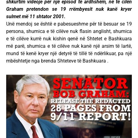
shkurtim videoje për një episod të ardhshëm, në të cilën
Graham pretendon se 19 rrëmbyesit nuk kanë kryer
sulmet më 11 shtator 2001.
Unë mendoj se është e pabesueshme për të besuar se 19
persona, shumica e të cilëve nuk flasin anglisht, shumica
e të cilëve kurrë nuk kishin qenë në Shtetet e Bashkuara
më parë, shumica e të cilëve nuk kanë një arsim të lartë,
mund të kenë kryer një detyrë të tillë të ndërlikuar, pa një
mbështetje nga brenda Shteteve të Bashkuara .