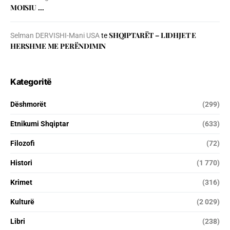
MOISIU …
SHQIPTARËT – LIDHJET E
Selman DERVISHI-Mani USA
te
HERSHME ME PERËNDIMIN
Kategoritë
Dëshmorët
(299)
Etnikumi Shqiptar
(633)
Filozofi
(72)
Histori
(1 770)
Krimet
(316)
Kulturë
(2 029)
Libri
(238)