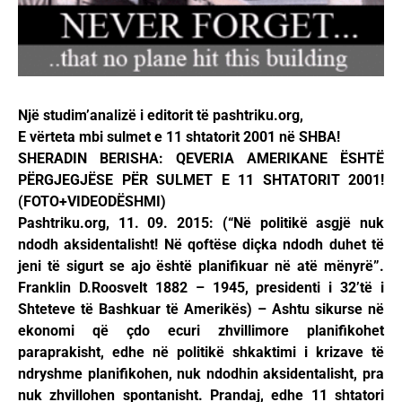
Një studim’analizë i editorit të pashtriku.org,
E vërteta mbi sulmet e 11 shtatorit 2001 në SHBA!
SHERADIN BERISHA: QEVERIA AMERIKANE ËSHTË
PËRGJEGJËSE PËR SULMET E 11 SHTATORIT 2001!
(FOTO+VIDEODËSHMI)
Pashtriku.org, 11. 09. 2015: (“Në politikë asgjë nuk
ndodh aksidentalisht! Në qoftëse diçka ndodh duhet të
jeni të sigurt se ajo është planifikuar në atë mënyrë”.
Franklin D.Roosvelt 1882 – 1945, presidenti i 32’të i
Shteteve të Bashkuar të Amerikës) – Ashtu sikurse në
ekonomi që çdo ecuri zhvillimore planifikohet
paraprakisht, edhe në politikë shkaktimi i krizave të
ndryshme planifikohen, nuk ndodhin aksidentalisht, pra
nuk zhvillohen spontanisht. Prandaj, edhe 11 shtatori