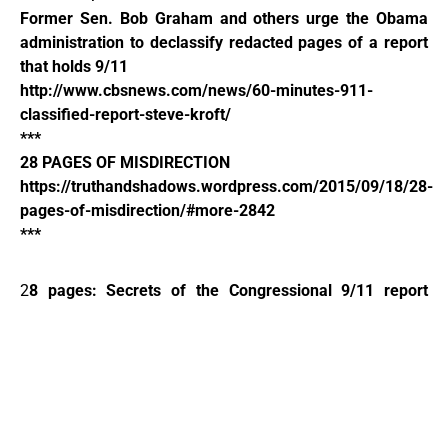
Former Sen. Bob Graham and others urge the Obama
administration to declassify redacted pages of a report
that holds 9/11
http://www.cbsnews.com/news/60-minutes-911-
classified-report-steve-kroft/
***
28 PAGES OF MISDIRECTION
https://truthandshadows.wordpress.com/2015/09/18/28-
pages-of-misdirection/#more-2842
***
2
8 pages: Secrets of the Congressional 9/11 report