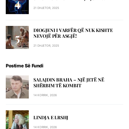
21 DHJETOR, 2025
DIOGJENI I VARFËR QË NUK KISHTE
NEVOJË PËR ASGJË!
21 DHJETOR, 2025
Postime Së Fundi
SALAJDIN BRAHA – NJЁ JETЁ NЁ
SHЁRBIM TЁ KOMBIT
14 KORRIK, 2026
LINDJA E LRSHJ
14 KORRIK, 2026