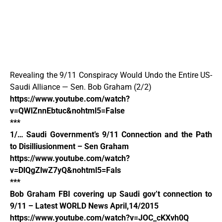
Revealing the 9/11 Conspiracy Would Undo the Entire US-
Saudi Alliance — Sen. Bob Graham (2/2)
https://www.youtube.com/watch?
v=QWlZnnEbtuc&nohtml5=False
***
1/… Saudi Government’s 9/11 Connection and the Path
to Disilliusionment – Sen Graham
https://www.youtube.com/watch?
v=DlQgZlwZ7yQ&nohtml5=Fals
***
Bob Graham FBI covering up Saudi gov’t connection to
9/11 – Latest WORLD News April,14/2015
https://www.youtube.com/watch?v=JOC_cKXvh0Q