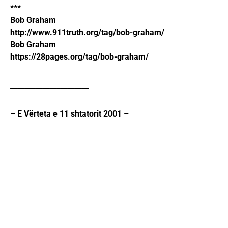
***
Bob Graham
http://www.911truth.org/tag/bob-graham/
Bob Graham
https://28pages.org/tag/bob-graham/
______________________
– E Vërteta e 11 shtatorit 2001 –