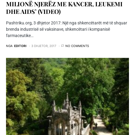
MILIONË NJERËZ ME KANCER, LEUKEMI
DHE AIDS’ (VIDEO)
Pashtriku.org, 3 dhjetor 2017: Një nga shkencëtarët më të shquar
brenda industrisë së vaksinave, shkencëtari i kompanisë
farmaceutike…
NGA
EDITORI
3 DHJETOR, 2017
NO COMMENTS