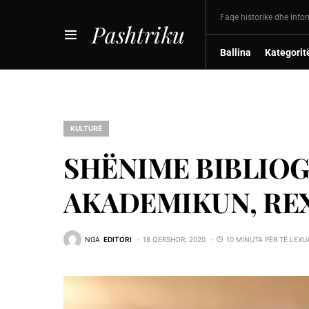
Faqe historike dhe info
Pashtriku
Ballina
Kategorit
KULTURË
SHËNIME BIBLIOG
AKADEMIKUN, RE
NGA
EDITORI
18 QERSHOR, 2020
10 MINUTA PËR TË LEXU