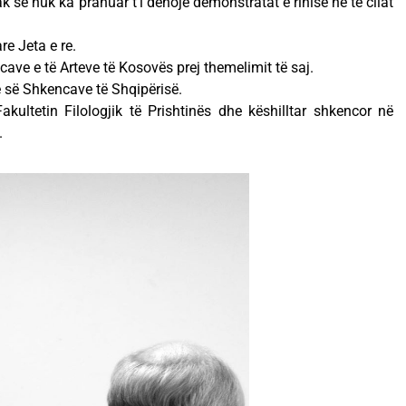
 se nuk ka pranuar t’i dënojë demonstratat e rinisë në të cilat
re Jeta e re.
ave e të Arteve të Kosovës prej themelimit të saj.
 së Shkencave të Shqipërisë.
kultetin Filologjik të Prishtinës dhe këshilltar shkencor në
.