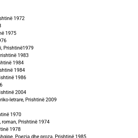
rishtinë 1972
3
inë 1975
976
mi, Prishtinë1979
Prishtinë 1983
ishtinë 1984
rishtinë 1984
Prishtinë 1986
86
rishtinë 2004
iko-letrare, Prishtinë 2009
shtinë 1970
ë, roman, Prishtinë 1974
htinë 1978
 shqipe. Poezia dhe proza, Prishtinë 1985