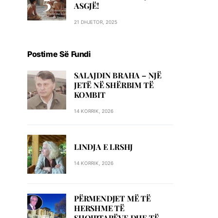
ASGJË!
21 DHJETOR, 2025
Postime Së Fundi
SALAJDIN BRAHA – NJЁ
JETЁ NЁ SHЁRBIM TЁ
KOMBIT
14 KORRIK, 2026
LINDJA E LRSHJ
14 KORRIK, 2026
PËRMENDJET MË TË
HERSHME TË
SHQIPTARËVE DHE TË