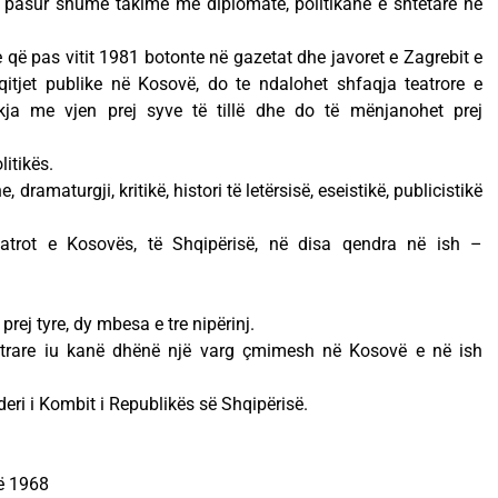
 pasur shumë takime me diplomatë, politikanë e shtetarë në
 që pas vitit 1981 botonte në gazetat dhe javoret e Zagrebit e
qitjet publike në Kosovë, do te ndalohet shfaqja teatrore e
kja me vjen prej syve të tillë dhe do të mënjanohet prej
litikës.
ramaturgji, kritikë, histori të letërsisë, eseistikë, publicistikë
atrot e Kosovës, të Shqipërisë, në disa qendra në ish –
prej tyre, dy mbesa e tre nipërinj.
o letrare iu kanë dhënë një varg çmimesh në Kosovë e në ish
eri i Kombit i Republikës së Shqipërisë.
në 1968