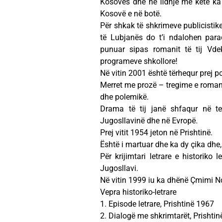
Kosovës dhe në lidhje me këtë ka
Kosovë e në botë.
Për shkak të shkrimeve publicistike
të Lubjanës do t’i ndalohen para
punuar sipas romanit të tij Vde
programeve shkollore!
Në vitin 2001 është tërhequr prej po
Merret me prozë – tregime e romane, d
dhe polemikë.
Drama të tij janë shfaqur në te
Jugosllavinë dhe në Evropë.
Prej vitit 1954 jeton në Prishtinë.
Është i martuar dhe ka dy çika dhe, 
Për krijimtari letrare e historik
Jugosllavi.
Në vitin 1999 iu ka dhënë Çmimi Nd
Vepra historiko-letrare
1. Episode letrare, Prishtinë 1967
2. Dialogë me shkrimtarët, Prishti