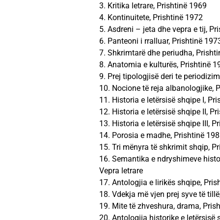
3. Kritika letrare, Prishtinë 1969
4. Kontinuitete, Prishtinë 1972
5. Asdreni – jeta dhe vepra e tij, P
6. Panteoni i rralluar, Prishtinë 197
7. Shkrimtarë dhe periudha, Prisht
8. Anatomia e kulturës, Prishtinë 1
9. Prej tipologjisë deri te periodizi
10. Nocione të reja albanologjike, 
11. Historia e letërsisë shqipe I, Pr
12. Historia e letërsisë shqipe II, P
13. Historia e letërsisë shqipe III, 
14. Porosia e madhe, Prishtinë 19
15. Tri mënyra të shkrimit shqip, P
16. Semantika e ndryshimeve histor
Vepra letrare
17. Antologjia e lirikës shqipe, Pri
18. Vdekja më vjen prej syve të till
19. Mite të zhveshura, drama, Pris
20. Antologjia historike e letërsisë