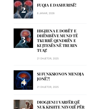
FUQIA E DASHURISË!
8 JANAR, 2026
HIGJIENA E DOBËT E
DHËMBËVE MUND TË
TKURRË QENDRËN E
KUJTESËS NË TRURIN
TUAJ!
21 DHJETOR, 2025
SI FUNKSIONON MENDJA
JONË?!
21 DHJETOR, 2025
DIOGJENI I VARFËR QË
NUK KISHTE NEVOJË PËR