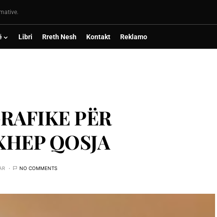
rmative.
ë
Libri
Rreth Nesh
Kontakt
Reklamo
RAFIKE PËR
XHEP QOSJA
AR
NO COMMENTS