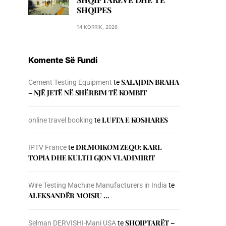
SHQIPES
14 KORRIK, 2026
Komente Së Fundi
SALAJDIN BRAHA
Cement Testing Equipment
te
– NJЁ JETЁ NЁ SHЁRBIM TЁ KOMBIT
LUFTA E KOSHARES
online travel booking
te
DR.MOIKOM ZEQO: KARL
IPTV France
te
TOPIA DHE KULTI I GJON VLADIMIRIT
Wire Testing Machine Manufacturers in India
te
ALEKSANDËR MOISIU …
SHQIPTARËT –
Selman DERVISHI-Mani USA
te