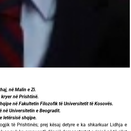
haj, në Malin e Zi.
kryer në Prishtinë.
qipe në Fakultetin Filozofik të Universitetit të Kosovës.
ë në Universitetin e Beogradit.
 letërsisë shqipe.
logjik të Prishtinës; prej kësaj detyre e ka shkarkuar Lidhja e