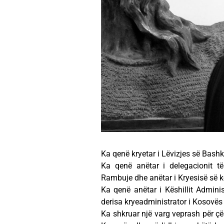
Ka qenë kryetar i Lëvizjes së Bash
Ka qenë anëtar i delegacionit 
Rambuje dhe anëtar i Kryesisë së kë
Ka qenë anëtar i Këshillit Adminis
derisa kryeadministrator i Kosovës
Ka shkruar një varg veprash për çë