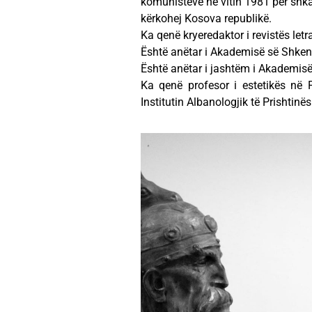
komunistëve në vitin 1981 për shkak
kërkohej Kosova republikë.
Ka qenë kryeredaktor i revistës letra
Është anëtar i Akademisë së Shkenc
Është anëtar i jashtëm i Akademisë
Ka qenë profesor i estetikës në Fa
Institutin Albanologjik të Prishtinës