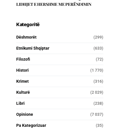
LIDHJET E HERSHME ME PERËNDIMIN
Kategoritë
Dëshmorët
(299)
Etnikumi Shqiptar
(633)
Filozofi
(72)
Histori
(1 770)
Krimet
(316)
Kulturë
(2 029)
Libri
(238)
Opinione
(7 037)
Pa Kategorizuar
(35)