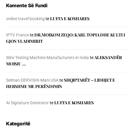
Komente Së Fundi
LUFTA E KOSHARES
online travel booking
te
DR.MOIKOM ZEQO: KARL TOPIA DHE KULTI I
IPTV France
te
GJON VLADIMIRIT
ALEKSANDËR
Wire Testing Machine Manufacturers in India
te
MOISIU …
SHQIPTARËT – LIDHJET E
Selman DERVISHI-Mani USA
te
HERSHME ME PERËNDIMIN
LUFTA E KOSHARES
AI Signature Generator
te
Kategoritë