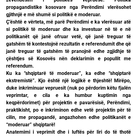
propagandistike kosovare nga Perëndimi vlerësohet
gjithnjë e më shumë si politikë e moderuar.
Ç’është e vërteta, më parë Perëndimi e ka vlerësuar atë
si politikë të moderuar dhe ka investuar në të e në
politikanët që janë ofruar vetë, që janë treguar të
gatshëm të kontestojnë rezultatin e referendumit dhe që
janë treguar të gatshëm të pranojnë edhe zgjidhje të
çështjes së Kosovës nën deklarimin e popullit me
referendum.
Ku ka “shqiptarë të moderuar”, ka edhe “shqiptarë
ekstremistë”. Kjo është një logjikë e thjeshtë! Mirëpo,
duke inkriminuar vepruesit (nuk po përdorim këtu fjalën
veprimtar, e cila e ka humbur kuptimin nga
keqpërdorimet) për projektin e pavarësisë, Perëndimi,
praktikisht, po e inkriminon edhe vetë projektin për të
cilin, me propagandë, angazhohen edhe politikanët e
“moderuar” shqiptarë!
Anatemimi i veprimit dhe i luftës për liri do të thotë