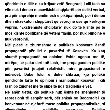
qëndrimin e tillë e ka krijuar vetë Beogradi, i cili tash sa
vite nuk i denon masovikisht shqiptarët për delikt verbal,
pra për shprehje mendimesh e pikëpamjesh, por i dënon
dhe i ekzekuton shqiptarët që veprojnë ose që kërkojnë
veprim. “Ekstremistë shqiptarë” nuk do të kishte po të
mos kishte politikanë që vetëm flasin, por nuk punojnë e
nuk veprojnë.
Një pjesë e zhurmshme e politikës kosovare është
propagandë për liri e pavarësi të Kosovës. Ka kaq
shumë propagandë sa opinioni është ngopur me të,
mirëpo, së paku deri më tash, me propagandën politike
për pavarësi jetojnë relativisht mirë grupacionet e
individët. Duke folur e duke shkruar, kjo politikë
qëndronte lartë te opinioni i manipuluar kosovar, i cili
tash po zgjohet me të shpejtë nga tragjedia e vet.
Në anën tjetër, kjo politikë nuk është në shënjestër të
represionit të ashpër serb, për shkak se Beogradit i ka
konvenuar në njëfarë mase politika propagandistike, si
zëvendësim i politikës vepruese. Politika