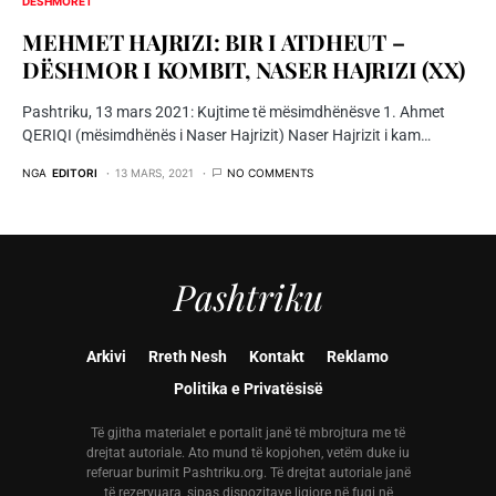
DËSHMORËT
MEHMET HAJRIZI: BIR I ATDHEUT –
DËSHMOR I KOMBIT, NASER HAJRIZI (XX)
Pashtriku, 13 mars 2021: Kujtime të mësimdhënësve 1. Ahmet
QERIQI (mësimdhënës i Naser Hajrizit) Naser Hajrizit i kam…
NGA
EDITORI
13 MARS, 2021
NO COMMENTS
Pashtriku
Arkivi
Rreth Nesh
Kontakt
Reklamo
Politika e Privatësisë
Të gjitha materialet e portalit janë të mbrojtura me të
drejtat autoriale. Ato mund të kopjohen, vetëm duke iu
referuar burimit Pashtriku.org. Të drejtat autoriale janë
të rezervuara, sipas dispozitave ligjore në fuqi në