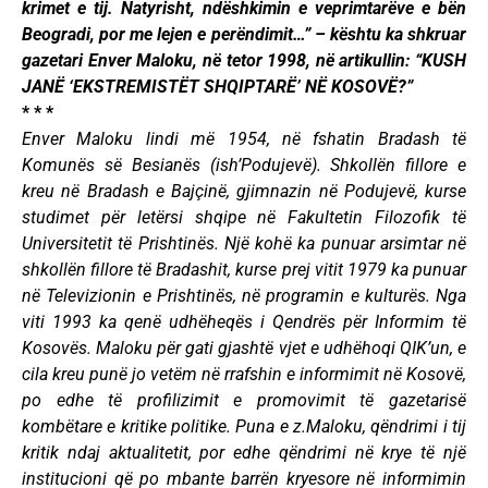
krimet e tij. Natyrisht, ndëshkimin e veprimtarëve e bën
Beogradi, por me lejen e perëndimit…” – kështu ka shkruar
gazetari Enver Maloku, në tetor 1998, në artikullin: “KUSH
JANË ‘EKSTREMISTËT SHQIPTARË’ NË KOSOVË?”
* * *
Enver Maloku lindi më 1954, në fshatin Bradash të
Komunës së Besianës (ish’Podujevë). Shkollën fillore e
kreu në Bradash e Bajçinë, gjimnazin në Podujevë, kurse
studimet për letërsi shqipe në Fakultetin Filozofik të
Universitetit të Prishtinës. Një kohë ka punuar arsimtar në
shkollën fillore të Bradashit, kurse prej vitit 1979 ka punuar
në Televizionin e Prishtinës, në programin e kulturës. Nga
viti 1993 ka qenë udhëheqës i Qendrës për Informim të
Kosovës. Maloku për gati gjashtë vjet e udhëhoqi QIK’un, e
cila kreu punë jo vetëm në rrafshin e informimit në Kosovë,
po edhe të profilizimit e promovimit të gazetarisë
kombëtare e kritike politike. Puna e z.Maloku, qëndrimi i tij
kritik ndaj aktualitetit, por edhe qëndrimi në krye të një
institucioni që po mbante barrën kryesore në informimin