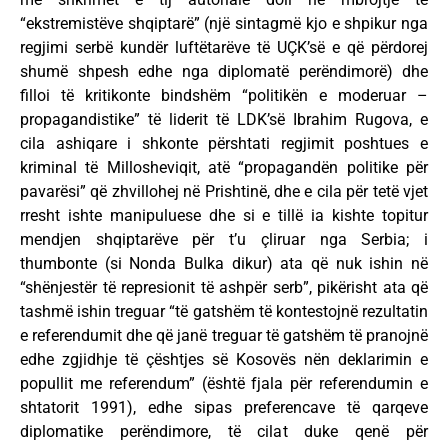
“ekstremistëve shqiptarë” (një sintagmë kjo e shpikur nga
regjimi serbë kundër luftëtarëve të UÇK’së e që përdorej
shumë shpesh edhe nga diplomatë perëndimorë) dhe
filloi të kritikonte bindshëm “politikën e moderuar –
propagandistike” të liderit të LDK’së Ibrahim Rugova, e
cila ashiqare i shkonte përshtati regjimit poshtues e
kriminal të Millosheviqit, atë “propagandën politike për
pavarësi” që zhvillohej në Prishtinë, dhe e cila për tetë vjet
rresht ishte manipuluese dhe si e tillë ia kishte topitur
mendjen shqiptarëve për t’u çliruar nga Serbia; i
thumbonte (si Nonda Bulka dikur) ata që nuk ishin në
“shënjestër të represionit të ashpër serb”, pikërisht ata që
tashmë ishin treguar “të gatshëm të kontestojnë rezultatin
e referendumit dhe që janë treguar të gatshëm të pranojnë
edhe zgjidhje të çështjes së Kosovës nën deklarimin e
popullit me referendum” (është fjala për referendumin e
shtatorit 1991), edhe sipas preferencave të qarqeve
diplomatike perëndimore, të cilat duke qenë për