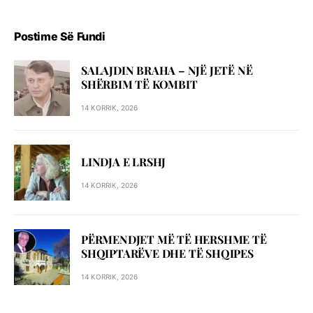
Postime Së Fundi
SALAJDIN BRAHA – NJЁ JETЁ NЁ
SHЁRBIM TЁ KOMBIT
14 KORRIK, 2026
LINDJA E LRSHJ
14 KORRIK, 2026
PËRMENDJET MË TË HERSHME TË
SHQIPTARËVE DHE TË SHQIPES
14 KORRIK, 2026