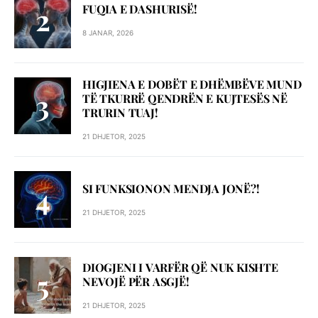
FUQIA E DASHURISË!
8 JANAR, 2026
HIGJIENA E DOBËT E DHËMBËVE MUND
TË TKURRË QENDRËN E KUJTESËS NË
TRURIN TUAJ!
21 DHJETOR, 2025
SI FUNKSIONON MENDJA JONË?!
21 DHJETOR, 2025
DIOGJENI I VARFËR QË NUK KISHTE
NEVOJË PËR ASGJË!
21 DHJETOR, 2025