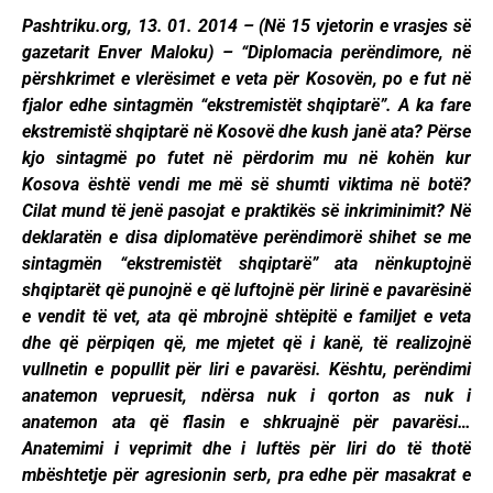
Pashtriku.org, 13. 01. 2014 – (Në 15 vjetorin e vrasjes së
gazetarit Enver Maloku) – “Diplomacia perëndimore, në
përshkrimet e vlerësimet e veta për Kosovën, po e fut në
fjalor edhe sintagmën “ekstremistët shqiptarë”. A ka fare
ekstremistë shqiptarë në Kosovë dhe kush janë ata? Përse
kjo sintagmë po futet në përdorim mu në kohën kur
Kosova është vendi me më së shumti viktima në botë?
Cilat mund të jenë pasojat e praktikës së inkriminimit? Në
deklaratën e disa diplomatëve perëndimorë shihet se me
sintagmën “ekstremistët shqiptarë” ata nënkuptojnë
shqiptarët që punojnë e që luftojnë për lirinë e pavarësinë
e vendit të vet, ata që mbrojnë shtëpitë e familjet e veta
dhe që përpiqen që, me mjetet që i kanë, të realizojnë
vullnetin e popullit për liri e pavarësi. Kështu, perëndimi
anatemon vepruesit, ndërsa nuk i qorton as nuk i
anatemon ata që flasin e shkruajnë për pavarësi…
Anatemimi i veprimit dhe i luftës për liri do të thotë
mbështetje për agresionin serb, pra edhe për masakrat e