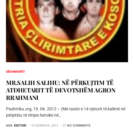
DËSHMORËT
MR.SALIH SALIHU: NË PËRKUJTIM TË
ATDHETARIT TË DEVOTSHËM AGRON
RRAHMANI
Pashtriku.org, 19. 06. 2012 – (Me rastin e 14 vjetorit të kalimit në
përjetësi, të rënjes heroike në…
NGA
EDITORI
19 QERSHOR, 2012
NO COMMENTS