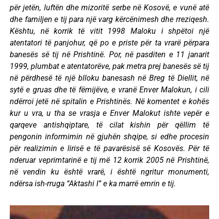
për jetën, luftën dhe mizoritë serbe në Kosovë, e vunë atë
dhe familjen e tij para një varg kërcënimesh dhe rreziqesh.
Kështu, në korrik të vitit 1998 Maloku i shpëtoi një
atentatori të panjohur, që po e priste për ta vrarë përpara
banesës së tij në Prishtinë. Por, në pasditen e 11 janarit
1999, plumbat e atentatorëve, pak metra prej banesës së tij
në përdhesë të një blloku banesash në Breg të Diellit, në
sytë e gruas dhe të fëmijëve, e vranë Enver Malokun, i cili
ndërroi jetë në spitalin e Prishtinës. Në komentet e kohës
kur u vra, u tha se vrasja e Enver Malokut ishte vepër e
qarqeve antishqiptare, të cilat kishin për qëllim të
pengonin informimin në gjuhën shqipe, si edhe procesin
për realizimin e lirisë e të pavarësisë së Kosovës. Për të
nderuar veprimtarinë e tij më 12 korrik 2005 në Prishtinë,
në vendin ku është vrarë, i është ngritur monumenti,
ndërsa ish-rruga “Aktashi I” e ka marrë emrin e tij.