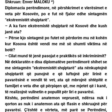
Shkruan: Enver MALOKU *)
Diplomacia perëndimore, në përshkrimet e vlerësimet e
veta për Kosovën, po e fut në fjalor edhe sintagmën
“ekstremistët shqiptarë”.
– A ka fare ekstremistë shqiptarë në Kosovë dhe kush
janë ata?
– Përse kjo sintagmë po futet në përdorim mu në kohën
kur Kosova është vendi me më së shumti viktima në
botë?
– Cilat mund të jenë pasojat e praktikës së inkriminimit?
Në deklaratën e disa diplomatëve perëndimorë shihet se
me sintagmën “ekstremistët shqiptarë” ata nënkuptojnë
shqiptarët që punojnë e që luftojnë për lirinë e
pavarësinë e vendit të vet, ata që mbrojnë shtëpitë e
familjet e veta dhe që përpiqen që, me mjetet që i kanë,
të realizojnë vullnetin e popullit për liri e pavarësi.
Kështu, perëndimi anatemon vepruesit, ndërsa nuk i
qorton as nuk i anatemon ata që flasin e shkruajnë për
pavarësi. Ç’është e vërteta, më parë se Perëndimi,