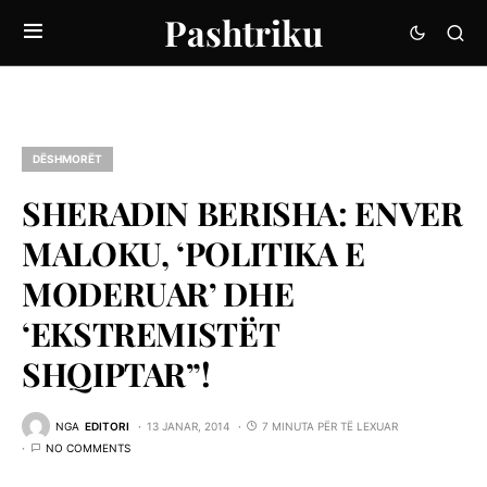
Pashtriku
DËSHMORËT
SHERADIN BERISHA: ENVER
MALOKU, ‘POLITIKA E
MODERUAR’ DHE
‘EKSTREMISTËT
SHQIPTAR”!
NGA
EDITORI
13 JANAR, 2014
7 MINUTA PËR TË LEXUAR
NO COMMENTS