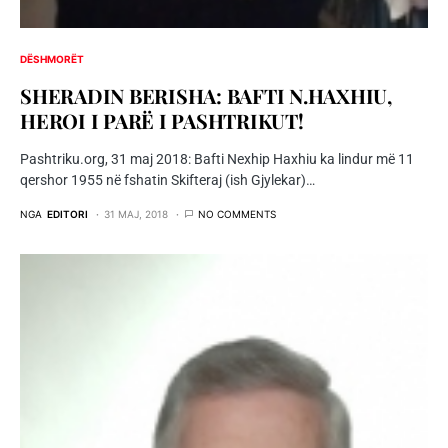
DËSHMORËT
SHERADIN BERISHA: BAFTI N.HAXHIU,
HEROI I PARË I PASHTRIKUT!
Pashtriku.org, 31 maj 2018: Bafti Nexhip Haxhiu ka lindur më 11
qershor 1955 në fshatin Skifteraj (ish Gjylekar)…
NGA
EDITORI
31 MAJ, 2018
NO COMMENTS