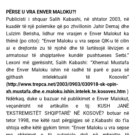
PËRSE U VRA ENVER MALOKU?!
Publicisti i shquar Salih Kabashi, në shtator 2003, në
kuadër të një polemike që po zhvillonin Jahir Demaj dhe
Lulzim Berisha, lidhur me vrasjen e Enver Malokut ka
thënë (po citoi): “Enver Maloku u vra sepse QIK-u të cilin
ai e drejtonte zu të njohë dhe të lartësojë lëvizjen e
armatosur të shqiptarëve kundër pushtueses Serbi.”
Lexoni më gjerësisht, Salih Kabashi: “Xhemal Mustafa
dhe Enver Maloku ishin në radhë të parë e para së
gjithash intelektualë të Kosovës”
(
http://www.trepca.net/2003/0903/030918-sk-opin-
xh.mustafa.dhe.e.maloku.ishin.intelek.te.kosoves.htm
)
Ndërkaq, duke u bazuar në publikimet e Enver Malokut,
veçanërisht në artikullin e tij: KUSH JANË
‘EKSTREMISTËT SHQIPTARË’ NË KOSOVË? botuar në
tetor 1998, me këtë rast përgjigjes së z.Kabashi do t’ia
shtoja edhe këtë gjykim timin: “Enver Maloku u vra sepse
me shkrimet e tij autoriale doli në mbrojtje të