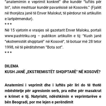
“anatemimin e veprimit konkret” dhe kundër “luftës për
liri”, ishin rreshtuar kundër pavarësisë së Kosovës.” (Fjalët
në thonjëza janë të Enver Malokut, të përdorur në artikullin
e lartpërmendur).
* * *
Në 15 vjetorin e vrasjes së gazetarit Enver Maloku, portali
www.pashtriku.org – publikon artikullin e tij: “Kush janë
“ekstremistët shqiptarë” në Kosovë“, të botuar më 28 tetor
1998, në të përditshmen “Bota sot”.
* * *
DILEMA
KUSH JANË „EKSTREMISTËT SHQIPTARË“ NË KOSOVË?
Anatemimi i veprimit dhe i luftës për liri do të thotë
mbështetje për agresionin serb, pra edhe për masakrat
e krimet e tij. Natyrisht, ndëshkimin e veprimtarëve e
bën Beogradi, por me lejen e perëndimit