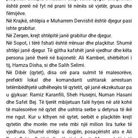
është prerë në fyt në prani të nënës së vjetër, gruas dhe
fëmijëve.
Në Krajkë, shtëpia e Muharrem Dervishit është djegur pasi
ishte grabitur.
Në Zerqen, krejt shtëpitë janë grabitur dhe djegur.
Në Sopot, i tërë fshati është rrënuar dhe plaçkitur. Shumë
shtëpi janë djegur. Të gjitha kafshët janë vjedhur dhe këta
persona janë therë në bajonetë: Ali Kamberi, shërbëtori i
tij, Hamza Disha, si dhe Salih Selimi.
Në Dibër (qytet), disa orë para sulmit të malesorëve,
prefekti lokal dhe komandanti ushtarak arrestuan
tetëmbëdhjetë udhëheqës të qytetit, që janë ekzekutuar pa
u gjykuar: Ramiz Karanfili, Sheh Husejni, Numan Hasani
dhe Safet Bej. Të tjerët mbijetuan falë hyrjes në atë kohë
të malesorëve në qytet dhe ushtria serbe u detyrua të ikë
me ngut. Kur u kthyen në qytet, serbët e plaçkitën krejt
qytetin dhe morën me vete mbi një milion lira turke të
vjedhura. Shumë shtëpi u dogjën, posaçërisht ato e Ali