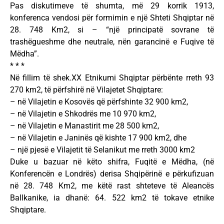
Pas diskutimeve të shumta, më 29 korrik 1913,
konferenca vendosi për formimin e një Shteti Shqiptar në
28. 748 Km2, si – “një principatë sovrane të
trashëgueshme dhe neutrale, nën garancinë e Fuqive të
Mëdha”.
* * *
Në fillim të shek.XX Etnikumi Shqiptar përbënte rreth 93
270 km2, të përfshirë në Vilajetet Shqiptare:
– në Vilajetin e Kosovës që përfshinte 32 900 km2,
– në Vilajetin e Shkodrës me 10 970 km2,
– në Vilajetin e Manastirit me 28 500 km2,
– në Vilajetin e Janinës që kishte 17 900 km2, dhe
– një pjesë e Vilajetit të Selanikut me rreth 3000 km2
Duke u bazuar në këto shifra, Fuqitë e Mëdha, (në
Konferencën e Londrës) derisa Shqipërinë e përkufizuan
në 28. 748 Km2, me këtë rast shteteve të Aleancës
Ballkanike, ia dhanë: 64. 522 km2 të tokave etnike
Shqiptare.