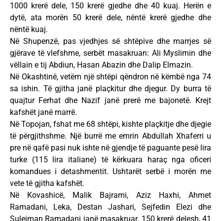
1000 krerë dele, 150 krerë gjedhe dhe 40 kuaj. Herën e
dytë, ata morën 50 krerë dele, nëntë krerë gjedhe dhe
nëntë kuaj.
Në Shupenzë, pas vjedhjes së shtëpive dhe marrjes së
gjërave të vlefshme, serbët masakruan: Ali Myslimin dhe
vëllain e tij Abdiun, Hasan Abazin dhe Dalip Elmazin.
Në Okashtinë, vetëm një shtëpi qëndron në këmbë nga 74
sa ishin. Të gjitha janë plaçkitur dhe djegur. Dy burra të
quajtur Ferhat dhe Nazif janë prerë me bajonetë. Krejt
kafshët janë marrë.
Në Topojan, fshat me 68 shtëpi, kishte plaçkitje dhe djegie
të përgjithshme. Një burrë me emrin Abdullah Xhaferri u
pre në qafë pasi nuk ishte në gjendje të paguante pesë lira
turke (115 lira italiane) të kërkuara haraç nga oficeri
komandues i detashmentit. Ushtarët serbë i morën me
vete të gjitha kafshët.
Në Kovashicë, Malik Bajrami, Aziz Haxhi, Ahmet
Ramadani, Leka, Destan Jashari, Sejfedin Elezi dhe
Sulejman Ramadani janë masakruar. 150 krerë delesh, 41