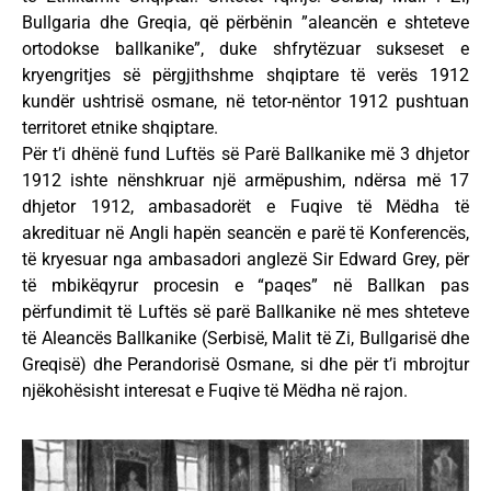
Bullgaria dhe Greqia, që përbënin ”aleancën e shteteve
ortodokse ballkanike”, duke shfrytëzuar sukseset e
kryengritjes së përgjithshme shqiptare të verës 1912
kundër ushtrisë osmane, në tetor-nëntor 1912 pushtuan
territoret etnike shqiptare.
Për t’i dhënë fund Luftës së Parë Ballkanike më 3 dhjetor
1912 ishte nënshkruar një armëpushim, ndërsa më 17
dhjetor 1912, ambasadorët e Fuqive të Mëdha të
akredituar në Angli hapën seancën e parë të Konferencës,
të kryesuar nga ambasadori anglezë Sir Edward Grey, për
të mbikëqyrur procesin e “paqes” në Ballkan pas
përfundimit të Luftës së parë Ballkanike në mes shteteve
të Aleancës Ballkanike (Serbisë, Malit të Zi, Bullgarisë dhe
Greqisë) dhe Perandorisë Osmane, si dhe për t’i mbrojtur
njëkohësisht interesat e Fuqive të Mëdha në rajon.