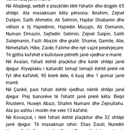
Në Allajbegi, serbët e plaçkitën tërë fshatin dhe dogjën 65
shtëpi. Ata masakruan këta përsona: Ibrahim, Zejnel
Dalipin, Salih Ahmetin, Ali Selimin, Hajdar Shabanin dhe
vëllain e tij Hajredinin, Hajredin Muçajn, Ali Osmanin,
Numan Elmazin, Sejfedin Selimin, Zejnel Saipin, Salih
Sulejmanin, Fazli Abazin dhe gratë: Shame, Qamile, Alie,
Nimetallah, Hibe, Zaide, Fatime dhe një vajzë pesëvjeçare.
Të gjitha kafshët e kullotave përreth janë vjedhur e marrë.
Në Avalan, fshati është plaçkitur dhe katër shtëpi janë
djegur. Kryeplaku i katundit Ismajl Ismajli është prerë në
fyt dhe kafshët, 90 krerë dele, 6 kuaj dhe 1 gomar janë
marrë.
Në Çankë, pasi fshati është vjedhur, nëntë shtëpi janë
djegur. Prej banorëve të fshatit janë prerë këta: Beqir
Rrustemi, Husejn Abazi, Shahin Numani dhe Zejnullahu.
Ata po ashtu i morën me vete 13 kafshë.
Në Kovaçicë, i tërë fshati është plaçkitur dhe 32 shtëpi
janë djegur. Të masakruar ishin: Elias Dauti, Nuredin