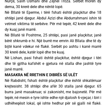
Nurçe, Salih Osmani dhe Zejnel Troza. Serbët morën dy
dema, 30 krerë dele dhe nëntë lopë.
Në Bllatë të Eperme, i tërë fshati është plaçkitur dhe 18
shtëpi janë djegur. Abdul Azizi dhe Abdurrahmani ishin të
vetmet viktima të serbëve. Për më tepër, 42 krerë dele dhe
dy kuaj janë marrë.
Në Bllatë të Poshtme, 25 shtëpi, pasi janë plaçkitur, janë
bërë shkrumb e hi. Një burrë me emrin Ali Bllata dhe të dy
bijtë kanë vdekur në flakë. Serbët po ashtu i kanë marrë
30 krerë dele, katër lopë dhe tre kuaj.
Në Lishan, pasi fshati është plaçkitur, është djegur i tëri
dhe të gjitha kafshët e gjetura në stalla dhe jashtë tyre
janë marrë.
MASAKRA NË RRETHIN E DIBRËS SË ULËT
Në Rabdisht, fshati është plaçkitur dhe është shkatërruar
krejtesisht. 38 shtëpi dhe afër 30 stalla janë djegur. 65
burra janë masakruar, si zakonisht, me bajonetë. Për më
tepër, në mesin e tyre ishte edhe një djalosh 6-vjeçar, i biri i
udhëheqësit lokal, që ishte hedhur për së gjalli në flakë.