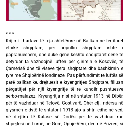
* * *
Krijimi i hartave të reja shtetërore në Ballkan në territoret
etnike shqiptare, për popullin shqiptarë ishte i
papranueshëm, dhe duke qenë kështu shqiptarët qenë të
detyruar ta vazhdojnë luftën për çlirimin e Kosovës, të
Ҫamërisë dhe të viseve tjera shqiptare dhe bashkimin e
tyre me Shqipërinë londineze. Pas përfundimit të luftës së
parë ballkanike, drejtuesit e kryengritjes Shqiptare, filluan
përgatitjet për një kryengritje të re kundër pushtuesve
serbo-malazez. Kryengritja nisi në shtator 1913 në Dibër,
për të vazhduar në Tetovë, Gostivarë, Ohër etj., ndërsa në
gjysmën e dytë të shtatorit 1913 ajo u shtri edhe në veri,
në drejtim të Kalasë së Dodës për të vazhduar me
shpejtësi në Lumë, në Gorë, Opojë-Vërri, deri në Prizren, si