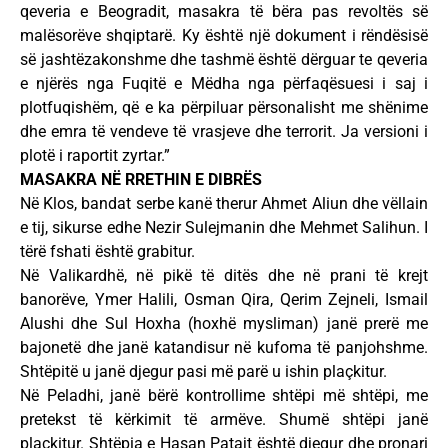
qeveria e Beogradit, masakra të bëra pas revoltës së
malësorëve shqiptarë. Ky është një dokument i rëndësisë
së jashtëzakonshme dhe tashmë është dërguar te qeveria
e njërës nga Fuqitë e Mëdha nga përfaqësuesi i saj i
plotfuqishëm, që e ka përpiluar përsonalisht me shënime
dhe emra të vendeve të vrasjeve dhe terrorit. Ja versioni i
plotë i raportit zyrtar.”
MASAKRA NË RRETHIN E DIBRËS
Në Klos, bandat serbe kanë therur Ahmet Aliun dhe vëllain
e tij, sikurse edhe Nezir Sulejmanin dhe Mehmet Salihun. I
tërë fshati është grabitur.
Në Valikardhë, në pikë të ditës dhe në prani të krejt
banorëve, Ymer Halili, Osman Qira, Qerim Zejneli, Ismail
Alushi dhe Sul Hoxha (hoxhë mysliman) janë prerë me
bajonetë dhe janë katandisur në kufoma të panjohshme.
Shtëpitë u janë djegur pasi më parë u ishin plaçkitur.
Në Peladhi, janë bërë kontrollime shtëpi më shtëpi, me
pretekst të kërkimit të armëve. Shumë shtëpi janë
plaçkitur. Shtëpia e Hasan Patajt është djegur dhe pronari