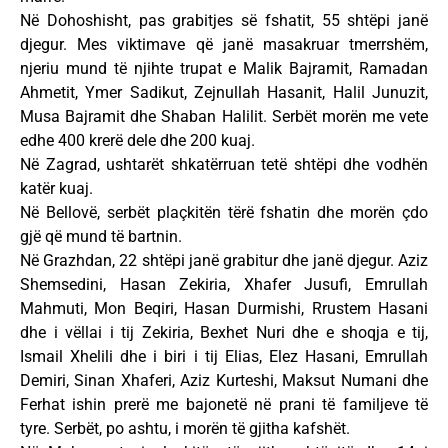
Në Dohoshisht, pas grabitjes së fshatit, 55 shtëpi janë
djegur. Mes viktimave që janë masakruar tmerrshëm,
njeriu mund të njihte trupat e Malik Bajramit, Ramadan
Ahmetit, Ymer Sadikut, Zejnullah Hasanit, Halil Junuzit,
Musa Bajramit dhe Shaban Halilit. Serbët morën me vete
edhe 400 krerë dele dhe 200 kuaj.
Në Zagrad, ushtarët shkatërruan tetë shtëpi dhe vodhën
katër kuaj.
Në Bellovë, serbët plaçkitën tërë fshatin dhe morën çdo
gjë që mund të bartnin.
Në Grazhdan, 22 shtëpi janë grabitur dhe janë djegur. Aziz
Shemsedini, Hasan Zekiria, Xhafer Jusufi, Emrullah
Mahmuti, Mon Beqiri, Hasan Durmishi, Rrustem Hasani
dhe i vëllai i tij Zekiria, Bexhet Nuri dhe e shoqja e tij,
Ismail Xhelili dhe i biri i tij Elias, Elez Hasani, Emrullah
Demiri, Sinan Xhaferi, Aziz Kurteshi, Maksut Numani dhe
Ferhat ishin prerë me bajonetë në prani të familjeve të
tyre. Serbët, po ashtu, i morën të gjitha kafshët.