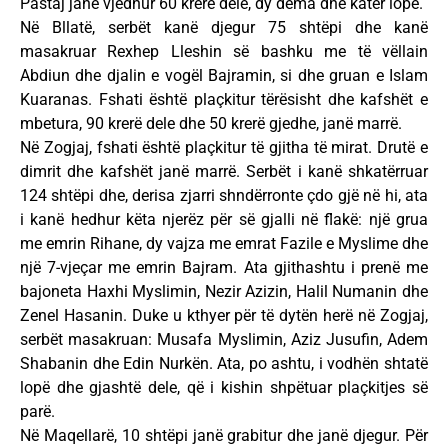
Pastaj janë vjedhur 60 krerë dele, dy dema dhe katër lopë.
Në Bllatë, serbët kanë djegur 75 shtëpi dhe kanë
masakruar Rexhep Lleshin së bashku me të vëllain
Abdiun dhe djalin e vogël Bajramin, si dhe gruan e Islam
Kuaranas. Fshati është plaçkitur tërësisht dhe kafshët e
mbetura, 90 krerë dele dhe 50 krerë gjedhe, janë marrë.
Në Zogjaj, fshati është plaçkitur të gjitha të mirat. Drutë e
dimrit dhe kafshët janë marrë. Serbët i kanë shkatërruar
124 shtëpi dhe, derisa zjarri shndërronte çdo gjë në hi, ata
i kanë hedhur këta njerëz për së gjalli në flakë: një grua
me emrin Rihane, dy vajza me emrat Fazile e Myslime dhe
një 7-vjeçar me emrin Bajram. Ata gjithashtu i prenë me
bajoneta Haxhi Myslimin, Nezir Azizin, Halil Numanin dhe
Zenel Hasanin. Duke u kthyer për të dytën herë në Zogjaj,
serbët masakruan: Musafa Myslimin, Aziz Jusufin, Adem
Shabanin dhe Edin Nurkën. Ata, po ashtu, i vodhën shtatë
lopë dhe gjashtë dele, që i kishin shpëtuar plaçkitjes së
parë.
Në Maqellarë, 10 shtëpi janë grabitur dhe janë djegur. Për