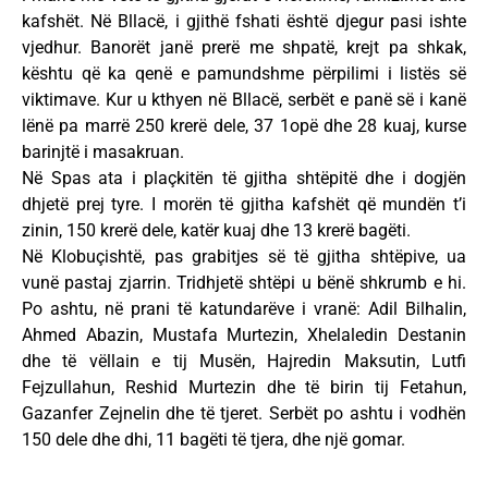
kafshët. Në Bllacë, i gjithë fshati është djegur pasi ishte
vjedhur. Banorët janë prerë me shpatë, krejt pa shkak,
kështu që ka qenë e pamundshme përpilimi i listës së
viktimave. Kur u kthyen në Bllacë, serbët e panë së i kanë
lënë pa marrë 250 krerë dele, 37 1opë dhe 28 kuaj, kurse
barinjtë i masakruan.
Në Spas ata i plaçkitën të gjitha shtëpitë dhe i dogjën
dhjetë prej tyre. I morën të gjitha kafshët që mundën t’i
zinin, 150 krerë dele, katër kuaj dhe 13 krerë bagëti.
Në Klobuçishtë, pas grabitjes së të gjitha shtëpive, ua
vunë pastaj zjarrin. Tridhjetë shtëpi u bënë shkrumb e hi.
Po ashtu, në prani të katundarëve i vranë: Adil Bilhalin,
Ahmed Abazin, Mustafa Murtezin, Xhelaledin Destanin
dhe të vëllain e tij Musën, Hajredin Maksutin, Lutfi
Fejzullahun, Reshid Murtezin dhe të birin tij Fetahun,
Gazanfer Zejnelin dhe të tjeret. Serbët po ashtu i vodhën
150 dele dhe dhi, 11 bagëti të tjera, dhe një gomar.