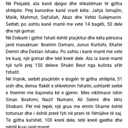
Në Pesjakë, ata kanë djegur dhe shkatërruar të gjitha
shtëpite. Prej banorëve kanë vrarë këta: Jahja Ismajlin,
Malik, Mahmut, Sejfullah, Abaz dhe Vehbi Sulejmanin.
Serbët, po ashtu kanë marrë me vete 14 bagëti, 50 dele
dhe një gomar.
Në Erebarë i gjithë fshati është plaçkitur dhe këta përsona
janë masakruar: Ibrahim Osmani, Junus Kurtishi, Xhafer
Demiri dhe Destan Ishaku. Po ashtu i kanë marrë me vete
tre kuaj, një gomar dhe tetë krerë dele. Ata ia kanë marrë
një tufë prej 150 deleve Shukri Beut nga kullota afër
fshatit.
Në Vojnik, serbët plaçkitën e dogjën të gjitha shtëpite, 51
sish dhe, derisa flakët e shkretonin fshatin, ushtarët serbë
e therrnin me bajoneta kë e gjenin. Mes viktimave ishin
Sinan Ibrahimi, Nazif Numani, Ali Selimi dhe Idriz
Shabani. Për më tepër, një grua me emrin Shame është
torturuar dhe i është prerë fyti në prani të fëmijëve të saj.
Të gjitha kafshët, 100 krerë dele, tetë krerë gjedhe dhe
nëntë kuaj janë marrë.