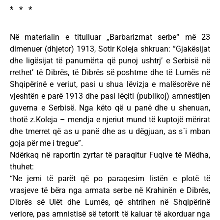
* * *
Në materialin e titulluar „Barbarizmat serbe“ më 23
dimenuer (dhjetor) 1913, Sotir Koleja shkruan: ”Gjakësijat
dhe ligësijat të panumërta që punoj ushtrj’ e Serbisë në
rrethet’ të Dibrës, të Dibrës së poshtme dhe të Lumës në
Shqipërinë e veriut, pasi u shua lëvizja e malësorëve në
vjeshtën e parë 1913 dhe pasi lëçiti (publikoj) amnestijen
guverna e Serbisë. Nga këto që u panë dhe u shenuan,
thotë z.Koleja – mendja e njeriut mund të kuptojë mërirat
dhe tmerret që as u panë dhe as u dëgjuan, as s´i mban
goja për me i tregue”.
Ndërkaq në raportin zyrtar të paraqitur Fuqive të Mëdha,
thuhet:
“Ne jemi të parët që po paraqesim listën e plotë të
vrasjeve të bëra nga armata serbe në Krahinën e Dibrës,
Dibrës së Ulët dhe Lumës, që shtrihen në Shqipërinë
veriore, pas amnistisë së tetorit të kaluar të akorduar nga