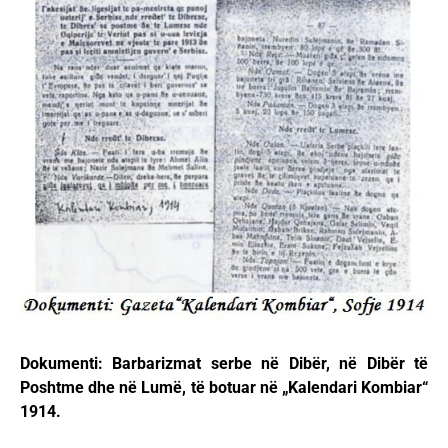
Dokumenti: Barbarizmat serbe në Dibër, në Dibër të
Poshtme dhe në Lumë, të botuar në „Kalendari Kombiar“
1914.