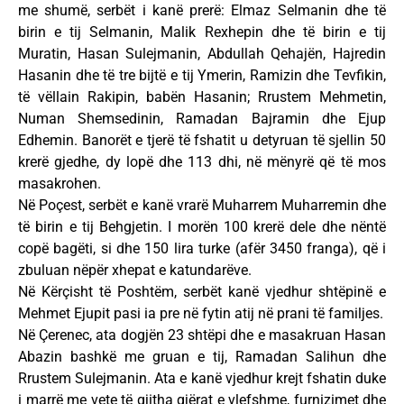
me shumë, serbët i kanë prerë: Elmaz Selmanin dhe të
birin e tij Selmanin, Malik Rexhepin dhe të birin e tij
Muratin, Hasan Sulejmanin, Abdullah Qehajën, Hajredin
Hasanin dhe të tre bijtë e tij Ymerin, Ramizin dhe Tevfikin,
të vëllain Rakipin, babën Hasanin; Rrustem Mehmetin,
Numan Shemsedinin, Ramadan Bajramin dhe Ejup
Edhemin. Banorët e tjerë të fshatit u detyruan të sjellin 50
krerë gjedhe, dy lopë dhe 113 dhi, në mënyrë që të mos
masakrohen.
Në Poçest, serbët e kanë vrarë Muharrem Muharremin dhe
të birin e tij Behgjetin. I morën 100 krerë dele dhe nëntë
copë bagëti, si dhe 150 lira turke (afër 3450 franga), që i
zbuluan nëpër xhepat e katundarëve.
Në Kërçisht të Poshtëm, serbët kanë vjedhur shtëpinë e
Mehmet Ejupit pasi ia pre në fytin atij në prani të familjes.
Në Çerenec, ata dogjën 23 shtëpi dhe e masakruan Hasan
Abazin bashkë me gruan e tij, Ramadan Salihun dhe
Rrustem Sulejmanin. Ata e kanë vjedhur krejt fshatin duke
i marrë me vete të gjitha gjërat e vlefshme, furnizimet dhe