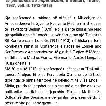
Kjo konferencë u mblodh në cilësinë e Mbledhjes së
Ambasadorëve të Gjashtë Fuqive të Mëdha nënshkruese
të Traktatit të Berlinit (1878), e cila kishte krijuar një rend
gjeopolitik dhe në Londër u zëvëndësua me një Traktat të
Ri! Konferenca e Londrës (1912-1913) në historinë tonë
kombëtare njihet si Konferenca e Paqes në Londër apo
Konferenca e Ambasadorëve, të gjashtë Fuqive të Mëdha,
si: Britania e Madhe, Franca, Gjermania, Austro-Hungaria,
Rusia dhe Italia.
Më 30 maj të 1913, në konferencë u nënshkrua “Traktati i
Londrës”, sipas të cilës Perandoria Osmane do të heqë
dorë nga të gjitha territoret në perëndim të vijës Enos –
Midia, pra do të largohet nga pjesa më e madhe e tokave
ballkanike, të cilat do t’u jepeshin: Serbisë, Malit të Zi,
Bullgarisë dhe Greqisë, me përjashtim të pjesës që do t’i
përkiste Shqipërisë së gjymtuar!