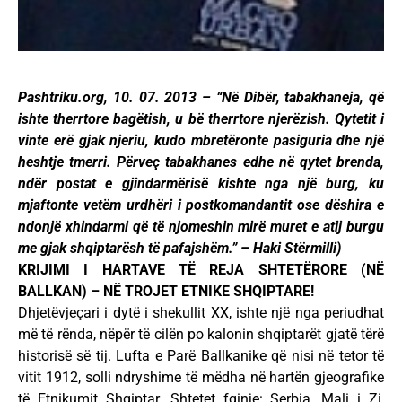
Pashtriku.org, 10. 07. 2013 – “Në Dibër, tabakhaneja, që
ishte therrtore bagëtish, u bë therrtore njerëzish. Qytetit i
vinte erë gjak njeriu, kudo mbretëronte pasiguria dhe një
heshtje tmerri. Përveç tabakhanes edhe në qytet brenda,
ndër postat e gjindarmërisë kishte nga një burg, ku
mjaftonte vetëm urdhëri i postkomandantit ose dëshira e
ndonjë xhindarmi që të njomeshin mirë muret e atij burgu
me gjak shqiptarësh të pafajshëm.” – Haki Stërmilli)
KRIJIMI I HARTAVE TË REJA SHTETËRORE (NË
BALLKAN) – NË TROJET ETNIKE SHQIPTARE!
Dhjetëvjeçari i dytë i shekullit XX, ishte një nga periudhat
më të rënda, nëpër të cilën po kalonin shqiptarët gjatë tërë
historisë së tij. Lufta e Parë Ballkanike që nisi në tetor të
vitit 1912, solli ndryshime të mëdha në hartën gjeografike
të Etnikumit Shqiptar. Shtetet fqinje: Serbia, Mali i Zi,