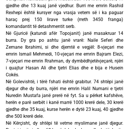
gjedhe dhe 13 kuaj janë vjedhur. Burri me emrin Rashid
Rexhepi është kursyer nga vrasja vetem së i ka paguar
haraç prej 150 lirave turke (rreth 3450 franga)
komandantit të detashmentit serb.
Në Gjuricë (katundi afër Topojanit) janë masakruar 14
burra. Dy gra po ashtu janë vrarë: Naile Seferi dhe
Zemane Ibrahimi, si dhe djemtë e vegjël: 8-vjeçari me
emrin Ismail Mehmedi, 10-vjeçari me emrin Bajram Elezi,
7-vjeçari me emrin Rrahman, dy dymbëdhjetëvjeçarë, njëri
i quajtur Hasan Ali dhe tjetri Elias dhe e bija e Husein
Cokës.
Në Golevishtë, i tërë fshati është grabitur. 74 shtëpi janë
djegur dhe dy burra, njëri me emrin Halil Numani e tjetri
Nuredin Mustafa janë prerë në fyt. Sa u përket kafshëve,
herën e parë serbët i kanë marrë 1000 krerë dele, 30 krerë
gjedhe dhe 35 kuaj, kurse herën e dytë 23 kuaj, 40 gjedhe
dhe 500 krerë dele.
Në Kërçisht, dy shtëpi të vetme myslimane janë djegur.