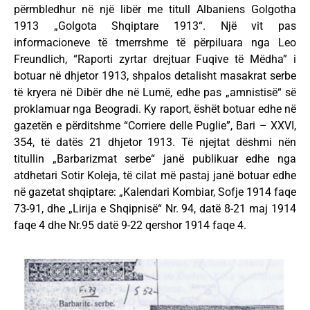
përmbledhur në një libër me titull Albaniens Golgotha
1913 „Golgota Shqiptare 1913“. Një vit pas
informacioneve të tmerrshme të përpiluara nga Leo
Freundlich, “Raporti zyrtar drejtuar Fuqive të Mëdha” i
botuar në dhjetor 1913, shpalos detalisht masakrat serbe
të kryera në Dibër dhe në Lumë, edhe pas „amnistisë“ së
proklamuar nga Beogradi. Ky raport, ëshët botuar edhe në
gazetën e përditshme “Corriere delle Puglie”, Bari – XXVI,
354, të datës 21 dhjetor 1913. Të njejtat dëshmi nën
titullin „Barbarizmat serbe“ janë publikuar edhe nga
atdhetari Sotir Koleja, të cilat më pastaj janë botuar edhe
në gazetat shqiptare: „Kalendari Kombiar, Sofje 1914 faqe
73-91, dhe „Lirija e Shqipnisë“ Nr. 94, datë 8-21 maj 1914
faqe 4 dhe Nr.95 datë 9-22 qershor 1914 faqe 4.