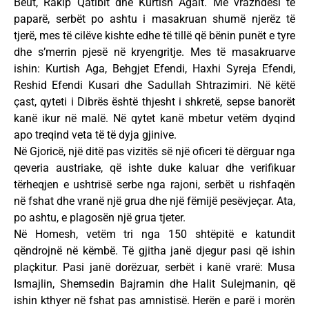
Beut, Rakip Qatibit dhe Kurtish Agait. Me vrazhdësi të
paparë, serbët po ashtu i masakruan shumë njerëz të
tjerë, mes të cilëve kishte edhe të tillë që bënin punët e tyre
dhe s’merrin pjesë në kryengritje. Mes të masakruarve
ishin: Kurtish Aga, Behgjet Efendi, Haxhi Syreja Efendi,
Reshid Efendi Kusari dhe Sadullah Shtrazimiri. Në këtë
çast, qyteti i Dibrës është thjesht i shkretë, sepse banorët
kanë ikur në malë. Në qytet kanë mbetur vetëm dyqind
apo treqind veta të të dyja gjinive.
Në Gjoricë, një ditë pas vizitës së një oficeri të dërguar nga
qeveria austriake, që ishte duke kaluar dhe verifikuar
tërheqjen e ushtrisë serbe nga rajoni, serbët u rishfaqën
në fshat dhe vranë një grua dhe një fëmijë pesëvjeçar. Ata,
po ashtu, e plagosën një grua tjeter.
Në Homesh, vetëm tri nga 150 shtëpitë e katundit
qëndrojnë në këmbë. Të gjitha janë djegur pasi që ishin
plaçkitur. Pasi janë dorëzuar, serbët i kanë vrarë: Musa
Ismajlin, Shemsedin Bajramin dhe Halit Sulejmanin, që
ishin kthyer në fshat pas amnistisë. Herën e parë i morën