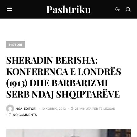
Pashtriku
HISTORI
SHERADIN BERISHA:
KONFERENCA E LONDRËS
(1913) DHE BARBARIZMI
SERB NDAJ SHQIPTARËVE
NGA
EDITORI
10 KORRIK, 2013
25 MINUTA PËR TË LEXUAR
NO COMMENTS