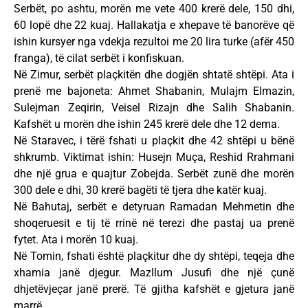
Serbët, po ashtu, morën me vete 400 krerë dele, 150 dhi,
60 lopë dhe 22 kuaj. Hallakatja e xhepave të banorëve që
ishin kursyer nga vdekja rezultoi me 20 lira turke (afër 450
franga), të cilat serbët i konfiskuan.
Në Zimur, serbët plaçkitën dhe dogjën shtatë shtëpi. Ata i
prenë me bajoneta: Ahmet Shabanin, Mulajm Elmazin,
Sulejman Zeqirin, Veisel Rizajn dhe Salih Shabanin.
Kafshët u morën dhe ishin 245 krerë dele dhe 12 dema.
Në Staravec, i tërë fshati u plaçkit dhe 42 shtëpi u bënë
shkrumb. Viktimat ishin: Husejn Muça, Reshid Rrahmani
dhe një grua e quajtur Zobejda. Serbët zunë dhe morën
300 dele e dhi, 30 krerë bagëti të tjera dhe katër kuaj.
Në Bahutaj, serbët e detyruan Ramadan Mehmetin dhe
shoqeruesit e tij të rrinë në terezi dhe pastaj ua prenë
fytet. Ata i morën 10 kuaj.
Në Tomin, fshati është plaçkitur dhe dy shtëpi, teqeja dhe
xhamia janë djegur. Mazllum Jusufi dhe një çunë
dhjetëvjeçar janë prerë. Të gjitha kafshët e gjetura janë
marrë.