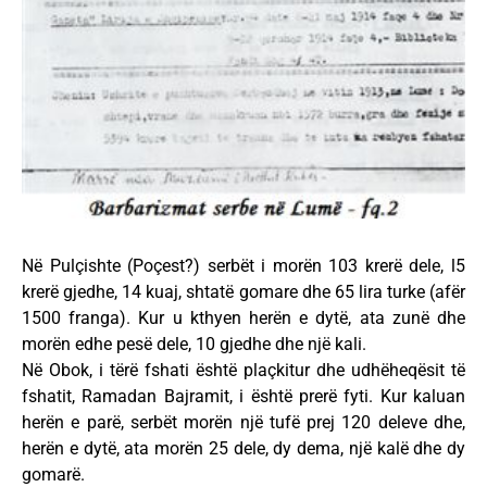
Në Pulçishte (Poçest?) serbët i morën 103 krerë dele, l5
krerë gjedhe, 14 kuaj, shtatë gomare dhe 65 lira turke (afër
1500 franga). Kur u kthyen herën e dytë, ata zunë dhe
morën edhe pesë dele, 10 gjedhe dhe një kali.
Në Obok, i tërë fshati është plaçkitur dhe udhëheqësit të
fshatit, Ramadan Bajramit, i është prerë fyti. Kur kaluan
herën e parë, serbët morën një tufë prej 120 deleve dhe,
herën e dytë, ata morën 25 dele, dy dema, një kalë dhe dy
gomarë.