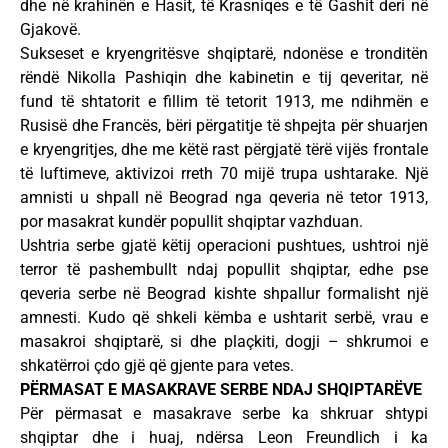
dhe në krahinën e Hasit, të Krasniqes e të Gashit deri në
Gjakovë.
Sukseset e kryengritësve shqiptarë, ndonëse e tronditën
rëndë Nikolla Pashiqin dhe kabinetin e tij qeveritar, në
fund të shtatorit e fillim të tetorit 1913, me ndihmën e
Rusisë dhe Francës, bëri përgatitje të shpejta për shuarjen
e kryengritjes, dhe me këtë rast përgjatë tërë vijës frontale
të luftimeve, aktivizoi rreth 70 mijë trupa ushtarake. Një
amnisti u shpall në Beograd nga qeveria në tetor 1913,
por masakrat kundër popullit shqiptar vazhduan.
Ushtria serbe gjatë këtij operacioni pushtues, ushtroi një
terror të pashembullt ndaj popullit shqiptar, edhe pse
qeveria serbe në Beograd kishte shpallur formalisht një
amnesti. Kudo që shkeli këmba e ushtarit serbë, vrau e
masakroi shqiptarë, si dhe plaçkiti, dogji – shkrumoi e
shkatërroi çdo gjë që gjente para vetes.
PËRMASAT E MASAKRAVE SERBE NDAJ SHQIPTARËVE
Për përmasat e masakrave serbe ka shkruar shtypi
shqiptar dhe i huaj, ndërsa Leon Freundlich i ka