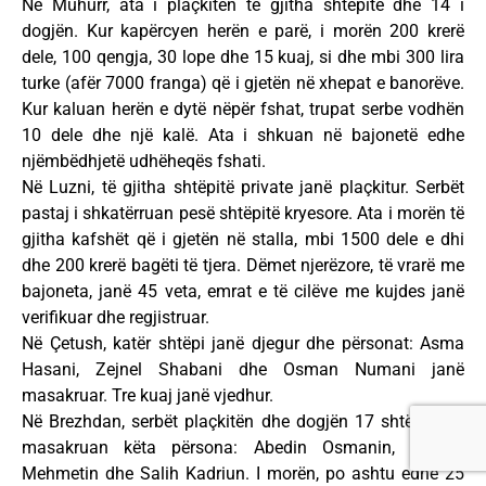
Në Muhurr, ata i plaçkitën të gjitha shtëpitë dhe 14 i
dogjën. Kur kapërcyen herën e parë, i morën 200 krerë
dele, 100 qengja, 30 lope dhe 15 kuaj, si dhe mbi 300 lira
turke (afër 7000 franga) që i gjetën në xhepat e banorëve.
Kur kaluan herën e dytë nëpër fshat, trupat serbe vodhën
10 dele dhe një kalë. Ata i shkuan në bajonetë edhe
njëmbëdhjetë udhëheqës fshati.
Në Luzni, të gjitha shtëpitë private janë plaçkitur. Serbët
pastaj i shkatërruan pesë shtëpitë kryesore. Ata i morën të
gjitha kafshët që i gjetën në stalla, mbi 1500 dele e dhi
dhe 200 krerë bagëti të tjera. Dëmet njerëzore, të vrarë me
bajoneta, janë 45 veta, emrat e të cilëve me kujdes janë
verifikuar dhe regjistruar.
Në Çetush, katër shtëpi janë djegur dhe përsonat: Asma
Hasani, Zejnel Shabani dhe Osman Numani janë
masakruar. Tre kuaj janë vjedhur.
Në Brezhdan, serbët plaçkitën dhe dogjën 17 shtëpi. Ata
masakruan këta përsona: Abedin Osmanin, Shahin
Mehmetin dhe Salih Kadriun. I morën, po ashtu edhe 25