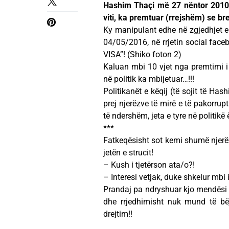
Hashim Thaçi më 27 nëntor 2010, g
viti, ka premtuar (rrejshëm) se br
Ky manipulant edhe në zgjedhjet e 
04/05/2016, në rrjetin social fa
VISA”! (Shiko foton 2)
Kaluan mbi 10 vjet nga premtimi i 
në politik ka mbijetuar…!!!
Politikanët e këqij (të sojit të Has
prej njerëzve të mirë e të pakorru
të ndershëm, jeta e tyre në politikë 
***
Fatkeqësisht sot kemi shumë njerëz t
jetën e strucit!
– Kush i tjetërson ata/o?!
– Interesi vetjak, duke shkelur mbi 
Prandaj pa ndryshuar kjo mendësi e
dhe rrjedhimisht nuk mund të bëj
drejtim!!
____________