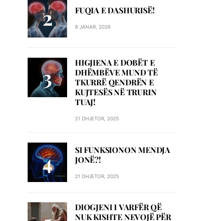
FUQIA E DASHURISË!
8 JANAR, 2026
HIGJIENA E DOBËT E
DHËMBËVE MUND TË
TKURRË QENDRËN E
KUJTESËS NË TRURIN
TUAJ!
21 DHJETOR, 2025
SI FUNKSIONON MENDJA
JONË?!
21 DHJETOR, 2025
DIOGJENI I VARFËR QË
NUK KISHTE NEVOJË PËR