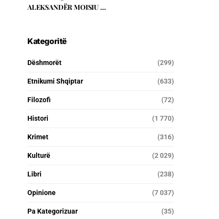
ALEKSANDËR MOISIU …
Kategoritë
Dëshmorët
(299)
Etnikumi Shqiptar
(633)
Filozofi
(72)
Histori
(1 770)
Krimet
(316)
Kulturë
(2 029)
Libri
(238)
Opinione
(7 037)
Pa Kategorizuar
(35)