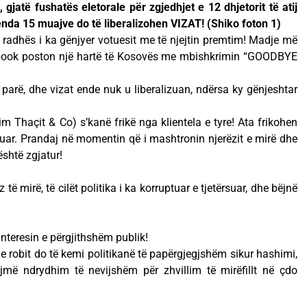
jatë fushatës eletorale për zgjedhjet e 12 dhjetorit të atij
enda 15 muajve do të liberalizohen VIZAT! (Shiko foton 1)
radhës i ka gënjyer votuesit me të njejtin premtim! Madje më
cebook poston një hartë të Kosovës me mbishkrimin “GOODBYE
parë, dhe vizat ende nuk u liberalizuan, ndërsa ky gënjeshtar
him Thaçit & Co) s’kanë frikë nga klientela e tyre! Ata frikohen
ptuar. Prandaj në momentin që i mashtronin njerëzit e mirë dhe
është zgjatur!
ë mirë, të cilët politika i ka korruptuar e tjetërsuar, dhe bëjnë
interesin e përgjithshëm publik!
 robit do të kemi politikanë të papërgjegjshëm sikur hashimi,
më ndrydhim të nevijshëm për zhvillim të mirëfillt në çdo