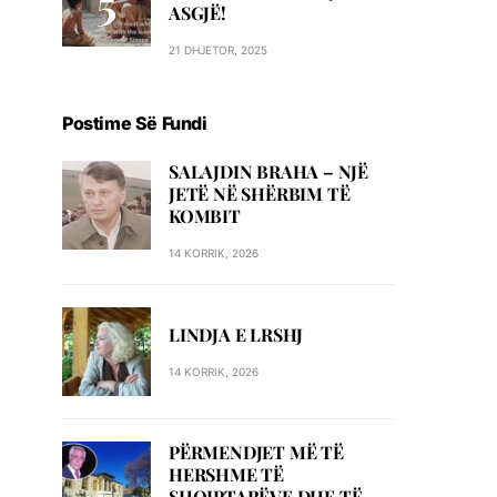
ASGJË!
21 DHJETOR, 2025
Postime Së Fundi
SALAJDIN BRAHA – NJЁ
JETЁ NЁ SHЁRBIM TЁ
KOMBIT
14 KORRIK, 2026
LINDJA E LRSHJ
14 KORRIK, 2026
PËRMENDJET MË TË
HERSHME TË
SHQIPTARËVE DHE TË