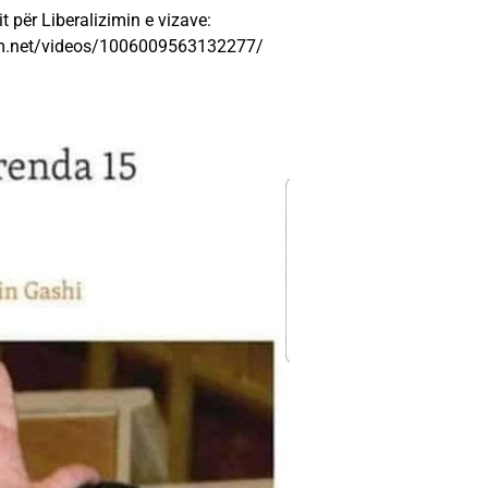
 për Liberalizimin e vizave:
jm.net/videos/1006009563132277/