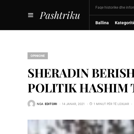
Faqe historike dhe info
Pashtriku
Ballina
Kategorit
OPINIONE
SHERADIN BERISH
POLITIK HASHIM 
NGA
EDITORI
14 JANAR, 2021
1 MINUT PËR TË LEXUAR