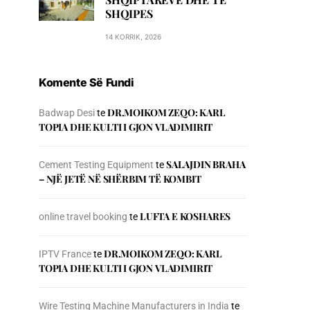
SHQIPES
14 KORRIK, 2026
Komente Së Fundi
DR.MOIKOM ZEQO: KARL
Badwap Desi
te
TOPIA DHE KULTI I GJON VLADIMIRIT
SALAJDIN BRAHA
Cement Testing Equipment
te
– NJЁ JETЁ NЁ SHЁRBIM TЁ KOMBIT
LUFTA E KOSHARES
online travel booking
te
DR.MOIKOM ZEQO: KARL
IPTV France
te
TOPIA DHE KULTI I GJON VLADIMIRIT
Wire Testing Machine Manufacturers in India
te