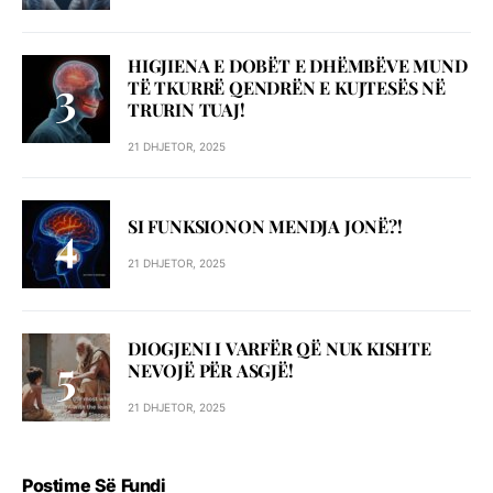
HIGJIENA E DOBËT E DHËMBËVE MUND
TË TKURRË QENDRËN E KUJTESËS NË
TRURIN TUAJ!
21 DHJETOR, 2025
SI FUNKSIONON MENDJA JONË?!
21 DHJETOR, 2025
DIOGJENI I VARFËR QË NUK KISHTE
NEVOJË PËR ASGJË!
21 DHJETOR, 2025
Postime Së Fundi