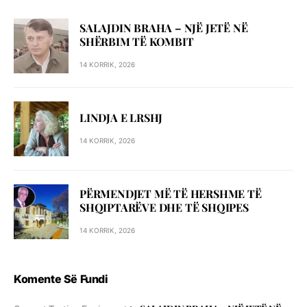
SALAJDIN BRAHA – NJЁ JETЁ NЁ
SHЁRBIM TЁ KOMBIT
14 KORRIK, 2026
LINDJA E LRSHJ
14 KORRIK, 2026
PËRMENDJET MË TË HERSHME TË
SHQIPTARËVE DHE TË SHQIPES
14 KORRIK, 2026
Komente Së Fundi