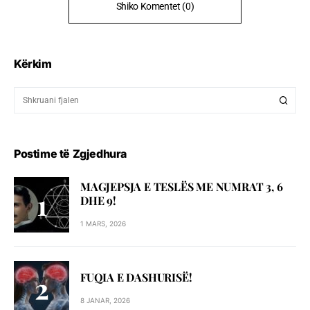
Shiko Komentet (0)
Kërkim
Postime të Zgjedhura
MAGJEPSJA E TESLËS ME NUMRAT 3, 6
DHE 9!
1 MARS, 2026
FUQIA E DASHURISË!
8 JANAR, 2026