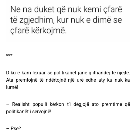
***
Diku e kam lexuar se politikanët janë gjithandej të njëjtë.
Ata premtojnë të ndërtojnë një urë edhe aty ku nuk ka
lumë!
– Realisht populli kërkon t’i dëgjojë ato premtime që
politikanët i servojnë!
– Pse?