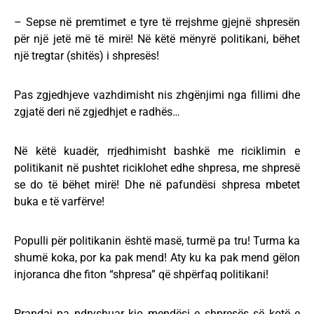
– Sepse në premtimet e tyre të rrejshme gjejnë shpresën
për një jetë më të mirë! Në këtë mënyrë politikani, bëhet
një tregtar (shitës) i shpresës!
Pas zgjedhjeve vazhdimisht nis zhgënjimi nga fillimi dhe
zgjatë deri në zgjedhjet e radhës…
Në këtë kuadër, rrjedhimisht bashkë me riciklimin e
politikanit në pushtet riciklohet edhe shpresa, me shpresë
se do të bëhet mirë! Dhe në pafundësi shpresa mbetet
buka e të varfërve!
Populli për politikanin është masë, turmë pa tru! Turma ka
shumë koka, por ka pak mend! Aty ku ka pak mend gëlon
injoranca dhe fiton “shpresa” që shpërfaq politikani!
Prandaj pa ndryshuar kjo mendësi e shpresës së kotë e