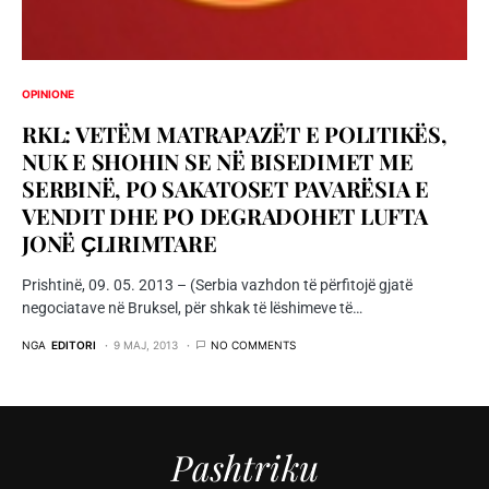
OPINIONE
RKL: VETËM MATRAPAZËT E POLITIKËS,
NUK E SHOHIN SE NË BISEDIMET ME
SERBINË, PO SAKATOSET PAVARËSIA E
VENDIT DHE PO DEGRADOHET LUFTA
JONË ҪLIRIMTARE
Prishtinë, 09. 05. 2013 – (Serbia vazhdon të përfitojë gjatë
negociatave në Bruksel, për shkak të lëshimeve të…
NGA
EDITORI
9 MAJ, 2013
NO COMMENTS
Pashtriku