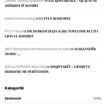
SALAJDIN BRAHA – NJЁ JETЁ NЁ
Cement Testing Equipment
te
SHЁRBIM TЁ KOMBIT
LUFTA E KOSHARES
online travel booking
te
DR.MOIKOM ZEQO: KARL TOPIA DHE KULTI I
IPTV France
te
GJON VLADIMIRIT
ALEKSANDËR
Wire Testing Machine Manufacturers in India
te
MOISIU …
SHQIPTARËT – LIDHJET E
Selman DERVISHI-Mani USA
te
HERSHME ME PERËNDIMIN
Kategoritë
Dëshmorët
(299)