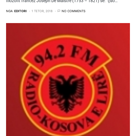
filozofit francez Joseph De Maistre (1753 – 1821) se: “çdo…
NGA
EDITORI
1 TETOR, 2018
NO COMMENTS