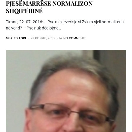
PJESËMARRËSE NORMALIZON
SHQIPËRINË
Tiranë, 22. 07. 2016: – Pse një qeverisje si Zvicra sjell normalitetin
në vend? – Pse nuk dëgjojmë…
NGA
EDITORI
22 KORRIK, 2016
NO COMMENTS