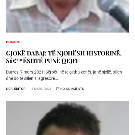
OPINIONE
GJOKË DABAJ: TË NJOHËSH HISTORINË,
Sâ€™ËSHTË PUNË QEJFI
Durrës, 7 mars 2021: Sërbët, në të gjitha kohët, janë sjellë, sillen
dhe do të sillen si agresorë.…
NGA
EDITORI
8 MARS, 2021
NO COMMENTS