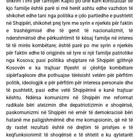
shkrim i imi për familjen Kapiti po unë kam konstatuar se
kjo familje është parë si më herët ashtu edhe vazhdon të
shikohet edhe tani nga politika e çdo partiedhe e pushtetit
në Shqipëri, shikohet prej tyre me syrin e njerkës për faktin
e trashëgimisë dhe të genit të nacionalizmit, të
ndershmërisë dhe përkushtimit të kësaj familje në interes
të të mirës kombëtare; është parë po me syrin e njerkës
për faktin edhe të origjinës së tyre si një familje patriotike
nga Kosova; pasi politika shqiptare në Shqipëri gjithnjë
Kosovën e ka trajtuar thjesht si çështje kombëtare
sipërfaqësore dhe pothuajse tërësisht vetëm për përfitim
politik, ideologjik e për përfitim për interesa personale dhe
të pushtetit, pasi edhe vetë Shqipërinë e kanë trajtuar
kështu. Ndërsa komunizmi në Shqipëri me reformat
radikale bëri ateizmin dhe depatriotizimin e shoqërisë,
paskomunizmi në Shqipëri në emër të demokracisë bëri
hatanë me paligjshmërinë dhe me korrupsionin, që në të
dy rastet rezultati është në drejtim të prishjes e të
keqfunksionimit të shoqërisë e të shtetit e ku qytetarët