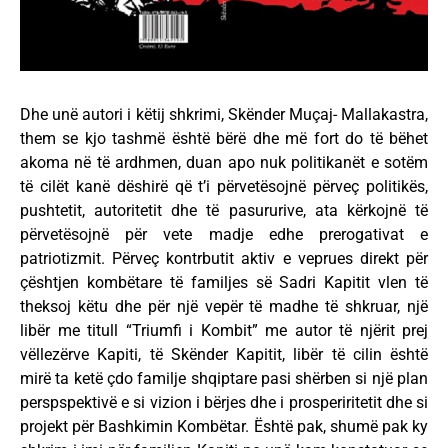
Dhe unë autori i këtij shkrimi, Skënder Muçaj- Mallakastra,
them se kjo tashmë është bërë dhe më fort do të bëhet
akoma në të ardhmen, duan apo nuk politikanët e sotëm
të cilët kanë dëshirë që t’i përvetësojnë përveç politikës,
pushtetit, autoritetit dhe të pasururive, ata kërkojnë të
përvetësojnë për vete madje edhe prerogativat e
patriotizmit. Përveç kontrbutit aktiv e veprues direkt për
çështjen kombëtare të familjes së Sadri Kapitit vlen të
theksoj këtu dhe për një vepër të madhe të shkruar, një
libër me titull “Triumfi i Kombit” me autor të njërit prej
vëllezërve Kapiti, të Skënder Kapitit, libër të cilin është
mirë ta ketë çdo familje shqiptare pasi shërben si një plan
perspspektivë e si vizion i bërjes dhe i prosperiritetit dhe si
projekt për Bashkimin Kombëtar. Është pak, shumë pak ky