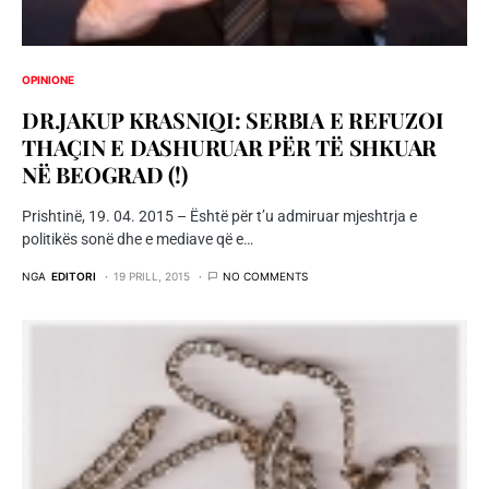
OPINIONE
DR.JAKUP KRASNIQI: SERBIA E REFUZOI
THAÇIN E DASHURUAR PËR TË SHKUAR
NË BEOGRAD (!)
Prishtinë, 19. 04. 2015 – Është për t’u admiruar mjeshtrja e
politikës sonë dhe e mediave që e…
NGA
EDITORI
19 PRILL, 2015
NO COMMENTS