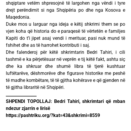
shqiptare vetëm shpresojnë të largohen nga vëndi i tyre
drejt perëndimit si nga Shqipëria po dhe nga Kosova e
Maqedonia.
Duke mos u larguar nga ideja e këtij shkrimi them se po
vjen koha që historia do e paraqesë të vërtetën e familjes
Kapiti do t’i jipet asaj vendi i merituar, pasi nuk mund të
fshihet dhe as të harrohet kontributi i saj.
Dhe falenderoj për këtë shkrimtarin Bedri Tahiri, i cili
tashmë e ka përjetësuar në veprën e tij këtë fakt, ashtu siç
dhe ka shkruar dhe shumë libra të tjerë kushtuar
luftëtarëve, dëshmorëve dhe figurave historike me peshë
të madhe kombëtare, të të gjitha kohërave e që gjenden në
të gjitha libraritë në Shqipëri.
_______________
SHPENDI TOPOLLAJ: Bedri Tahiri, shkrimtari që mban
ndezur zjarrin e lirisë
https://pashtriku.org/?kat=43&shkrimi=8559