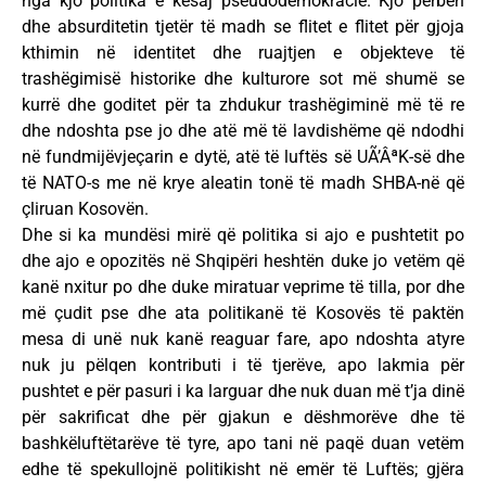
nga kjo politika e kësaj pseudodemokracie. Kjo përbën
dhe absurditetin tjetër të madh se flitet e flitet për gjoja
kthimin në identitet dhe ruajtjen e objekteve të
trashëgimisë historike dhe kulturore sot më shumë se
kurrë dhe goditet për ta zhdukur trashëgiminë më të re
dhe ndoshta pse jo dhe atë më të lavdishëme që ndodhi
në fundmijëvjeçarin e dytë, atë të luftës së UÃ’ÂªK-së dhe
të NATO-s me në krye aleatin tonë të madh SHBA-në që
çliruan Kosovën.
Dhe si ka mundësi mirë që politika si ajo e pushtetit po
dhe ajo e opozitës në Shqipëri heshtën duke jo vetëm që
kanë nxitur po dhe duke miratuar veprime të tilla, por dhe
më çudit pse dhe ata politikanë të Kosovës të paktën
mesa di unë nuk kanë reaguar fare, apo ndoshta atyre
nuk ju pëlqen kontributi i të tjerëve, apo lakmia për
pushtet e për pasuri i ka larguar dhe nuk duan më t’ja dinë
për sakrificat dhe për gjakun e dëshmorëve dhe të
bashkëluftëtarëve të tyre, apo tani në paqë duan vetëm
edhe të spekullojnë politikisht në emër të Luftës; gjëra