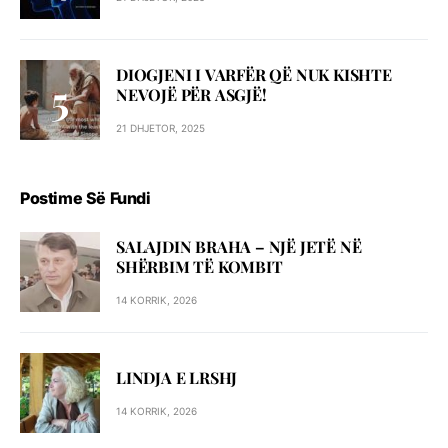
DIOGJENI I VARFËR QË NUK KISHTE
NEVOJË PËR ASGJË!
21 DHJETOR, 2025
Postime Së Fundi
SALAJDIN BRAHA – NJЁ JETЁ NЁ
SHЁRBIM TЁ KOMBIT
14 KORRIK, 2026
LINDJA E LRSHJ
14 KORRIK, 2026