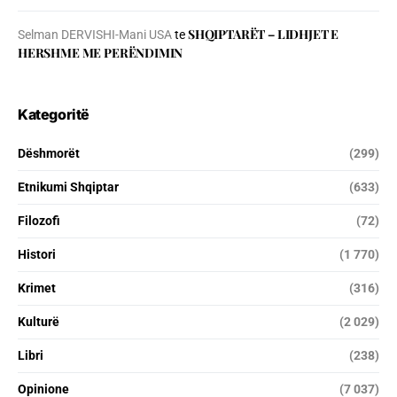
SHQIPTARËT – LIDHJET E
Selman DERVISHI-Mani USA
te
HERSHME ME PERËNDIMIN
Kategoritë
Dëshmorët
(299)
Etnikumi Shqiptar
(633)
Filozofi
(72)
Histori
(1 770)
Krimet
(316)
Kulturë
(2 029)
Libri
(238)
Opinione
(7 037)