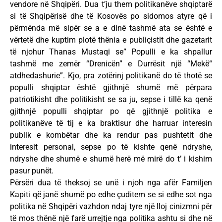
vendore në Shqipëri. Dua t’ju them politikanëve shqiptarë
si të Shqipërisë dhe të Kosovës po sidomos atyre që i
përmënda më sipër se a e dinë tashmë ata se është e
vërtetë dhe kuptim plotë thënia e publiçistit dhe gazetarit
të njohur Thanas Mustaqi se” Populli e ka shpallur
tashmë me zemër “Drenicën” e Durrësit një “Mekë“
atdhedashurie”. Kjo, pra zotërinj politikanë do të thotë se
populli shqiptar është gjithnjë shumë më përpara
patriotikisht dhe politikisht se sa ju, sepse i tillë ka qenë
gjithnjë populli shqiptar po që gjithnjë politika e
politikanëve të tij e ka braktisur dhe harruar interesin
publik e kombëtar dhe ka rendur pas pushtetit dhe
interesit personal, sepse po të kishte qenë ndryshe,
ndryshe dhe shumë e shumë herë më mirë do t’ i kishim
pasur punët.
Përsëri dua të theksoj se unë i njoh nga afër Familjen
Kapiti që janë shumë po edhe çuditem se si edhe sot nga
politika në Shqipëri vazhdon ndaj tyre një lloj cinizmni për
të mos thënë një farë urrejtje nga politika ashtu si dhe në