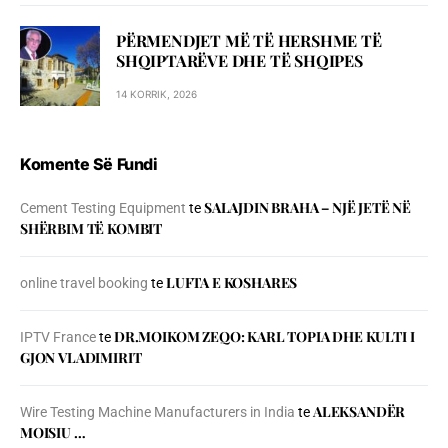
PËRMENDJET MË TË HERSHME TË
SHQIPTARËVE DHE TË SHQIPES
14 KORRIK, 2026
Komente Së Fundi
SALAJDIN BRAHA – NJЁ JETЁ NЁ
Cement Testing Equipment
te
SHЁRBIM TЁ KOMBIT
LUFTA E KOSHARES
online travel booking
te
DR.MOIKOM ZEQO: KARL TOPIA DHE KULTI I
IPTV France
te
GJON VLADIMIRIT
ALEKSANDËR
Wire Testing Machine Manufacturers in India
te
MOISIU …