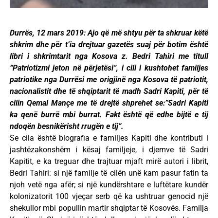
Durrës, 12 mars 2019: Ajo që më shtyu për ta shkruar këtë
shkrim dhe për t’ia drejtuar gazetës suaj për botim është
libri i shkrimtarit nga Kosova z. Bedri Tahiri me titull
“Patriotizmi jeton në përjetësi”, i cili i kushtohet familjes
patriotike nga Durrësi me origjinë nga Kosova të patriotit,
nacionalistit dhe të shqiptarit të madh Sadri Kapiti, për të
cilin Qemal Mançe me të drejtë shprehet se:”Sadri Kapiti
ka qenë burrë mbi burrat. Fakt është që edhe bijtë e tij
ndoqën besnikërisht rrugën e tij”.
Se cila është biografia e familjes Kapiti dhe kontributi i
jashtëzakonshëm i kësaj familjeje, i djemve të Sadri
Kapitit, e ka treguar dhe trajtuar mjaft mirë autori i librit,
Bedri Tahiri: si një familje të cilën unë kam pasur fatin ta
njoh vetë nga afër; si një kundërshtare e luftëtare kundër
kolonizatorit 100 vjeçar serb që ka ushtruar genocid një
shekullor mbi popullin martir shqiptar të Kosovës. Familja