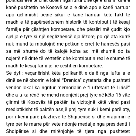
politikanëve të cilët dolën nga lufta dhe që e kishin dhe e
kanë pushtetin në Kosovë se a e dinë apo e kanë harruar
apo qëllimisht bëjnë sikur e kanë harruar këtë fakt të
madh e të papërsëritshëm historik të kontributit të kësaj
familje për çështjen kombëtare, dhe përsëri më çudit kjo
sjellja e tyre si një neglizhencë djallëzore, po që ata kurrë
nuk mund ta mbulojnë me petkun e errët të harresës pasi
sa më shumë do të kalojë koha aq më shumë do ta
nxjerrë në dritë të vërtetën dhe kontributin real e shumë të
madh të kësaj familje në çështjen kombëtare.
Së dyti: veçanërisht këta polikanët e dalë nga lufta a e
dinë se në oborrin e lokal “Drenica” qytetaria dhe pushteti
vendor lokal ka ngritur memorialin e ”Luftëtarit të Lirisë”
dhe a u ka rënë në mend ndonjërit prej tyre në këto 16 vite
çlirimi të Kosovës të paktën ta vizitojnë këtë vënd pasi
mediatikisht të paktën asnjë prej tyre nuk i kemi parë aty,
por i kemi parë plazheve të Shqipërisë si dhe vrapimin e
tyre për të marrë për vete ndonjë medalje nga presidenti i
Shqipërisë si dhe mirënjohje të tjera nga pushtetet