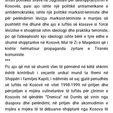
shtati politikës sllave në Jugosllavi për deshqiptarizimin e
Kosovës, pasi ajo ishte një politikë antiamerikane e
antidemokratike, ishte një politikë marksist-leniniste dhe
për perëndimin lëvizja marksist-leniniste e marrjes së
pushtetit me dhunë dhe ajo e luftës së klasave si forcë
lëvizëse e shoqërisë ishin ideologji dhe praktika terroriste,
po që fatkeqësisht kjo ideologji ishte bërë e tyre edhe e
shumë shqiptarëve në Kosovë, Mal të Zi e Maqedoni që i
kishte helmatisur propaganda zyrtare e Tiranës
komuniste.
***
Po ajo që më së shumti vlen të përmënd në këtë shkrim
është kontributi i veçantë unikal mund ta themi në
Shqipëri i familjes Kapiti, i ndihmës së saj gjatë periudhës
së luftës në Kosovë në vitet 1998-1999 në pritjen dhe
përcjelljen e mijëra vullnetarëve të luftës për çlirimin e
Kosovës në qëndrën “Drenica” në Durrës që vinin nga
diaspora dhe perëndimi; në pritjen dhe akomodimin e
mijëra e mijëra të të dëbuarve shqiptarë nga Kosova të