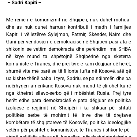
– Sadri Kapiti –
Me rënien e komunizmit në Shqipëri, nuk duhet mohuar
dhe as nuk duhet harruar kontributi i madh i familjes
Kapiti i vëllezërve Sylejman, Fatmir, Skënder, Naim dhe
Gani për vendosjen e demokracisë në Shqipëri pasi ata e
shikonin se vetëm demokracia dhe perëndimi me SHBA
në krye mund ta shpëtojnë Shqipërinë nga sketerra
komuniste e Tiranës, dhe prej tyre e kam dëgjuar që herët,
shumë vite më parë se të fillonte lufta në Kosovë, atë që
ua kishte thënë babai i tyre, Sadriu, se pa ndihmën dhe pa
ndërhyrjen amerikane Kosova nuk mund të çlirohet kurrë
nga kthetrat sllavo-serbo që i mbështet Rusia. Prej tyre
herët edhe para demokracisë e pata dëgjuar se politika
izoluese e regjimit në Shqipëri i ka shkuar për shtati
politikës serbe të mohimit të lirive dhe të drejtave
kombëtare të shqiptarëve të Kosovës; politika ideologjike
vetëm për pushtet e komunistëve të Tiranës i shkonte për