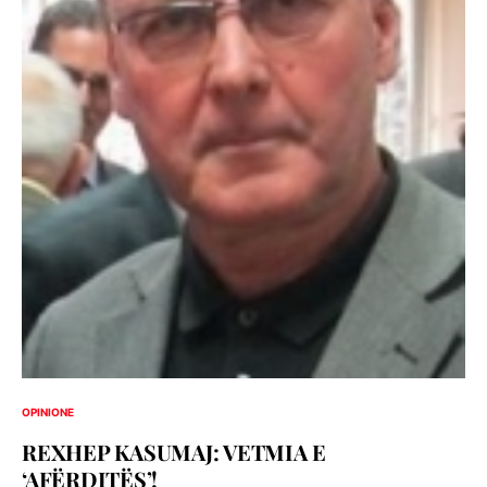
OPINIONE
REXHEP KASUMAJ: VETMIA E
‘AFËRDITËS’!