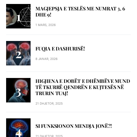
MAGJEPSJA E TESLËS ME NUMRAT 3, 6
DHE 9!
1 MARS, 2026
FUQIA E DASHURISË!
8 JANAR, 2026
HIGJIENA E DOBËT E DHËMBËVE MUND
TË TKURRË QENDRËN E KUJTESËS NË
TRURIN TUAJ!
21 DHJETOR, 2025
SI FUNKSIONON MENDJA JONË?!
21 DHJETOR, 2025