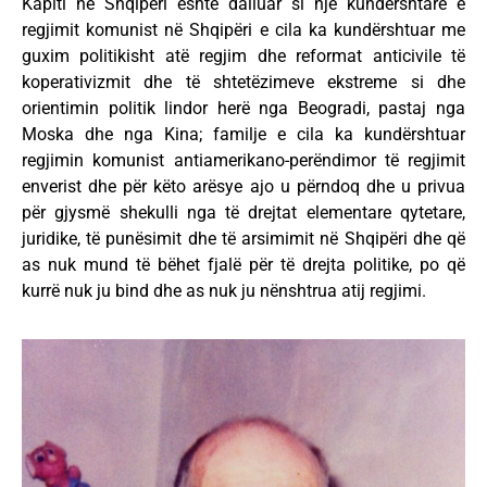
Kapiti në Shqipëri është dalluar si një kundërshtare e
regjimit komunist në Shqipëri e cila ka kundërshtuar me
guxim politikisht atë regjim dhe reformat anticivile të
koperativizmit dhe të shtetëzimeve ekstreme si dhe
orientimin politik lindor herë nga Beogradi, pastaj nga
Moska dhe nga Kina; familje e cila ka kundërshtuar
regjimin komunist antiamerikano-perëndimor të regjimit
enverist dhe për këto arësye ajo u përndoq dhe u privua
për gjysmë shekulli nga të drejtat elementare qytetare,
juridike, të punësimit dhe të arsimimit në Shqipëri dhe që
as nuk mund të bëhet fjalë për të drejta politike, po që
kurrë nuk ju bind dhe as nuk ju nënshtrua atij regjimi.