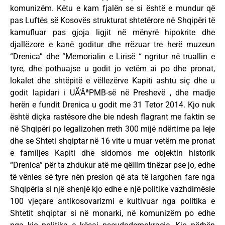
komunizëm. Këtu e kam fjalën se si është e mundur që
pas Luftës së Kosovës strukturat shtetërore në Shqipëri të
kamufluar pas gjoja ligjit në mënyrë hipokrite dhe
djallëzore e kanë goditur dhe rrëzuar tre herë muzeun
“Drenica” dhe “Memorialin e Lirisë “ ngritur në truallin e
tyre, dhe pothuajse u godit jo vetëm ai po dhe pronat,
lokalet dhe shtëpitë e vëllezërve Kapiti ashtu siç dhe u
godit lapidari i UÃ’ÂªPMB-së në Preshevë , dhe madje
herën e fundit Drenica u godit me 31 Tetor 2014. Kjo nuk
është diçka rastësore dhe bie ndesh flagrant me faktin se
në Shqipëri po legalizohen rreth 300 mijë ndërtime pa leje
dhe se Shteti shqiptar në 16 vite u muar vetëm me pronat
e familjes Kapiti dhe sidomos me objektin historik
“Drenica” për ta zhdukur atë me qëllim tinëzar pse jo, edhe
të vënies së tyre nën presion që ata të largohen fare nga
Shqipëria si një shenjë kjo edhe e një politike vazhdimësie
100 vjeçare antikosovarizmi e kultivuar nga politika e
Shtetit shqiptar si në monarki, në komunizëm po edhe