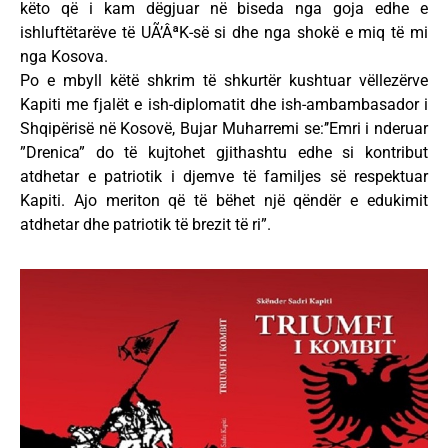
këto që i kam dëgjuar në biseda nga goja edhe e
ishluftëtarëve të UÃ’ÂªK-së si dhe nga shokë e miq të mi
nga Kosova.
Po e mbyll këtë shkrim të shkurtër kushtuar vëllezërve
Kapiti me fjalët e ish-diplomatit dhe ish-ambambasador i
Shqipërisë në Kosovë, Bujar Muharremi se:’’Emri i nderuar
”Drenica” do të kujtohet gjithashtu edhe si kontribut
atdhetar e patriotik i djemve të familjes së respektuar
Kapiti. Ajo meriton që të bëhet një qëndër e edukimit
atdhetar dhe patriotik të brezit të ri”.