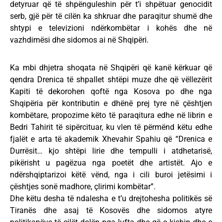
detyruar që të shpënguleshin për t’i shpëtuar genocidit
serb, gjë për të cilën ka shkruar dhe paraqitur shumë dhe
shtypi e televizioni ndërkombëtar i kohës dhe në
vazhdimësi dhe sidomos ai në Shqipëri.
Ka mbi dhjetra shoqata në Shqipëri që kanë kërkuar që
qendra Drenica të shpallet shtëpi muze dhe që vëllezërit
Kapiti të dekorohen qoftë nga Kosova po dhe nga
Shqipëria për kontributin e dhënë prej tyre në çështjen
kombëtare, propozime këto të paraqitura edhe në librin e
Bedri Tahirit të sipërcituar, ku vlen të përmënd këtu edhe
fjalët e arta të akademik Xhevahir Spahiu që “Drenica e
Durrësit… kjo shtëpi lirie dhe tempulli i atdhetarisë,
pikërisht u pagëzua nga poetët dhe artistët. Ajo e
ndërshqiptarizoi këtë vënd, nga i cili buroi jetësimi i
çështjes sonë madhore, çlirimi kombëtar”.
Dhe këtu desha të ndalesha e t’u drejtohesha politikës së
Tiranës dhe asaj të Kosovës dhe sidomos atyre