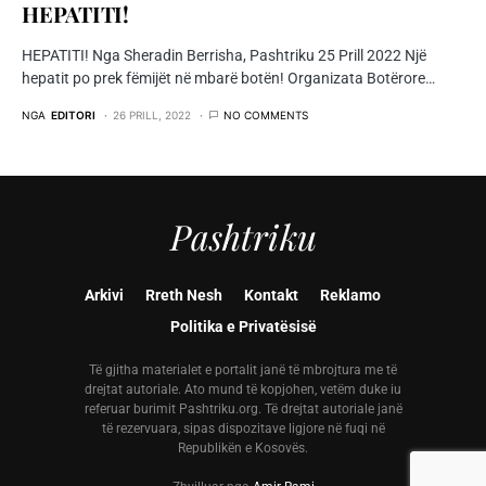
HEPATITI!
HEPATITI! Nga Sheradin Berrisha, Pashtriku 25 Prill 2022 Një
hepatit po prek fëmijët në mbarë botën! Organizata Botërore…
NGA
EDITORI
26 PRILL, 2022
NO COMMENTS
Pashtriku
Arkivi
Rreth Nesh
Kontakt
Reklamo
Politika e Privatësisë
Të gjitha materialet e portalit janë të mbrojtura me të
drejtat autoriale. Ato mund të kopjohen, vetëm duke iu
referuar burimit Pashtriku.org. Të drejtat autoriale janë
të rezervuara, sipas dispozitave ligjore në fuqi në
Republikën e Kosovës.