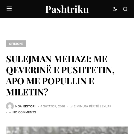
Pashtriku
OPINIONE
SULEJMAN MEHAZI: ME
QEVERINË E PUSHTETIN,
APO ME POPULLIN E
MILETIN?
NGA
EDITORI
4 SHTATOR, 2016
2 MINUTA PËR TË LEXUAR
NO COMMENTS