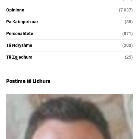
Opinione
(7 037)
Pa Kategorizuar
(35)
Personalitete
(871)
Të Ndryshme
(203)
Të Zgjedhura
(25)
Postime të Lidhura