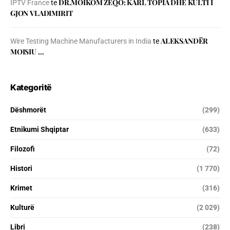
DR.MOIKOM ZEQO: KARL TOPIA DHE KULTI I
IPTV France
te
GJON VLADIMIRIT
ALEKSANDËR
Wire Testing Machine Manufacturers in India
te
MOISIU …
Kategoritë
Dëshmorët
(299)
Etnikumi Shqiptar
(633)
Filozofi
(72)
Histori
(1 770)
Krimet
(316)
Kulturë
(2 029)
Libri
(238)