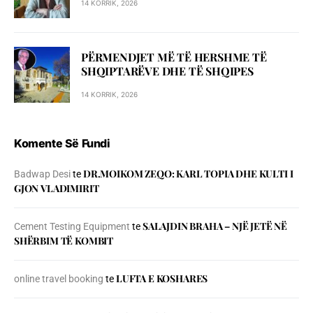
14 KORRIK, 2026
PËRMENDJET MË TË HERSHME TË
SHQIPTARËVE DHE TË SHQIPES
14 KORRIK, 2026
Komente Së Fundi
DR.MOIKOM ZEQO: KARL TOPIA DHE KULTI I
Badwap Desi
te
GJON VLADIMIRIT
SALAJDIN BRAHA – NJЁ JETЁ NЁ
Cement Testing Equipment
te
SHЁRBIM TЁ KOMBIT
LUFTA E KOSHARES
online travel booking
te