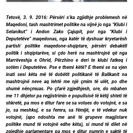
Tetovë, 3. 9. 2016: Përsëri s’ka zgjidhje problemesh në
Maqedoni, tash mashtrimet politike na vijnë jo nga “Klubi i
Selanikut” i Andon Zako Çajupit, por nga “Klubi i
Deputetëve” maqedonas, nga katër të dyshuar kryetarësh
partish’ politike maqedone-shqiptare, përsëri debakëll
politik i shqiptarëve, si çdo herë na mashtrojnë që nga
Marrëveshja e Ohrid, Përzhino e deri te klubi fatkeq i
sotëm i Deputetëve. Pse e themi këtë? E themi se na vjen
inati sesi këta më të dobëtit politikanë të Ballkanit na
mashtrojnë neve aq lehtë me një çmim të ulët, po dhe
shumë nënçmuas. Po çfarë zgjedhjesh, ore, do mbahen
me 11 dhjetor pa regjistrimin e popullsisë të këtij shteti të
shkretë, pa mos e ditur fare se sa votues do votojnë, e sa
jo, sa meshkuj, e sa femra, sa fëmijë, e të vdekur nuk
votojnë, (apo ndoshta me anë të grupeve magjistare
politike mund të votojnë edhe këta), si mund të dilet në
zgjedhje parlamentare pa mos e ditur numrin e saktë të