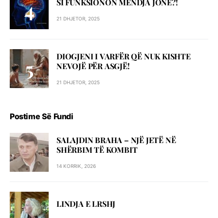
SI FUNKSIONON MENDJA JONË?!
21 DHJETOR, 2025
DIOGJENI I VARFËR QË NUK KISHTE
NEVOJË PËR ASGJË!
21 DHJETOR, 2025
Postime Së Fundi
SALAJDIN BRAHA – NJЁ JETЁ NЁ
SHЁRBIM TЁ KOMBIT
14 KORRIK, 2026
LINDJA E LRSHJ