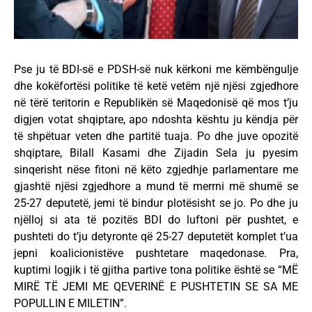
Pse ju të BDI-së e PDSH-së nuk kërkoni me këmbëngulje
dhe kokëfortësi politike të ketë vetëm një njësi zgjedhore
në tërë teritorin e Republikën së Maqedonisë që mos t’ju
digjen votat shqiptare, apo ndoshta kështu ju këndja për
të shpëtuar veten dhe partitë tuaja. Po dhe juve opozitë
shqiptare, Bilall Kasami dhe Zijadin Sela ju pyesim
sinqerisht nëse fitoni në këto zgjedhje parlamentare me
gjashtë njësi zgjedhore a mund të merrni më shumë se
25-27 deputetë, jemi të bindur plotësisht se jo. Po dhe ju
njëlloj si ata të pozitës BDI do luftoni për pushtet, e
pushteti do t’ju detyronte që 25-27 deputetët komplet t’ua
jepni koalicionistëve pushtetare maqedonase. Pra,
kuptimi logjik i të gjitha partive tona politike është se “MË
MIRË TË JEMI ME QEVERINË E PUSHTETIN SE SA ME
POPULLIN E MILETIN”.