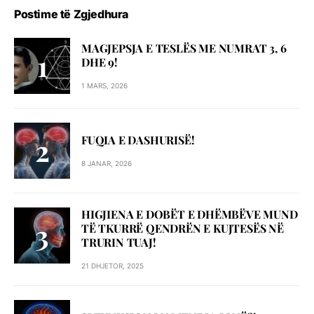
Postime të Zgjedhura
MAGJEPSJA E TESLËS ME NUMRAT 3, 6
DHE 9!
1 MARS, 2026
FUQIA E DASHURISË!
8 JANAR, 2026
HIGJIENA E DOBËT E DHËMBËVE MUND
TË TKURRË QENDRËN E KUJTESËS NË
TRURIN TUAJ!
21 DHJETOR, 2025