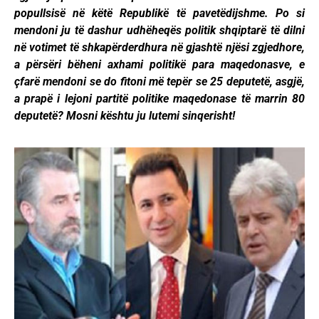
popullsisë në këtë Republikë të pavetëdijshme. Po si
mendoni ju të dashur udhëheqës politik shqiptarë të dilni
në votimet të shkapërderdhura në gjashtë njësi zgjedhore,
a përsëri bëheni axhami politikë para maqedonasve, e
çfarë mendoni se do fitoni më tepër se 25 deputetë, asgjë,
a prapë i lejoni partitë politike maqedonase të marrin 80
deputetë? Mosni kështu ju lutemi sinqerisht!