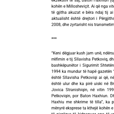
ekzekutiv të saj, Baton Haxhiun (dj
kohën e Millosheviçit. Ai që nga vi
të gjitha akuzat e bëra ndaj tij 
aktualisht është drejtori i Përgji
2008, dhe zyrtarisht nis transmeti
***
“Keni dëgjuar kush jam unë, ndërsa
rrëfimin e tij Sllavisha Petkoviq, 
bashkëpunëtor i Sigurimit Shtetëro
1994 ka mundur të hapë gazetën “
është Sllavisha Petkoviqi ai që, n
është ulur dhe ka pirë uiski në Br
Jovica Stranishiqin, në vitin 19
Petkoviqin, por Baton Haxhiun. Dhe
Haxhiu me shkrime të tilla”, ka 
mënyrë eksprese ta kthejë kohën e 