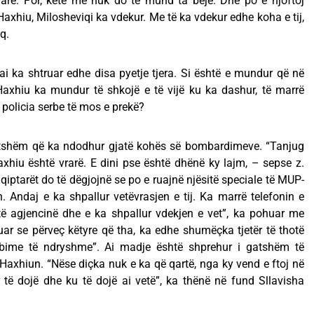
rarë. Por, këtë më nuk do të mund ta bëjë. Dhe po e njoftoj
axhiu, Milosheviqi ka vdekur. Me të ka vdekur edhe koha e tij,
q.
 ai ka shtruar edhe disa pyetje tjera. Si është e mundur që në
axhiu ka mundur të shkojë e të vijë ku ka dashur, të marrë
 policia serbe të mos e prekë?
itshëm që ka ndodhur gjatë kohës së bombardimeve. “Tanjug
xhiu është vrarë. E dini pse është dhënë ky lajm, – sepse z.
iptarët do të dëgjojnë se po e ruajnë njësitë speciale të MUP-
 Andaj e ka shpallur vetëvrasjen e tij. Ka marrë telefonin e
etë agjencinë dhe e ka shpallur vdekjen e vet”, ka pohuar me
tuar se përveç këtyre që tha, ka edhe shumëçka tjetër të thotë
bime të ndryshme”. Ai madje është shprehur i gatshëm të
 Haxhiun. “Nëse diçka nuk e ka që qartë, nga ky vend e ftoj në
ur të dojë dhe ku të dojë ai vetë”, ka thënë në fund Sllavisha