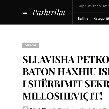
Faqe historike dhe info
Pashtriku
Ballina
Kategorit
OPINIONE
SLLAVISHA PETK
BATON HAXHIU I
I SHËRBIMIT SEKR
MILLOSHEVIÇIT!
NGA
EDITORI
6 JANAR, 2023
4 MINUTA PËR TË LEXUAR