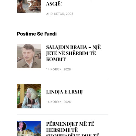
ASGJË!
21 DHJETOR, 2025
Postime Së Fundi
SALAJDIN BRAHA – NJЁ
JETЁ NЁ SHЁRBIM TЁ
KOMBIT
14 KORRIK, 2026
LINDJA E LRSHJ
14 KORRIK, 2026
PËRMENDJET MË TË
HERSHME TË
SHQIPTARËVE DHE TË