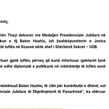
oviç;
shim Thaçi dekoron me Medaljen Presidenciale Jubilare në
ikun e tij Baton Haxhiu, ish bashkëpunëtorin e Jovica
jatë luftës në Kosovë ishte shef i Shërbimit Sekret – UDB.
tuan gjatë luftës, përveç që kanë informuar qytetarët tanë
 edhe diplomatë e politikanë në mbështetje të luftës sonë
ntelektuali Baton Haxhiu, të cilin për kontributin e dhënë, sot
iale Jubilare të Dhjetëvjetorit të Pavarësisë”, ka shkruar