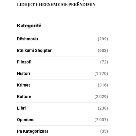
LIDHJET E HERSHME ME PERËNDIMIN
Kategoritë
Dëshmorët
(299)
Etnikumi Shqiptar
(633)
Filozofi
(72)
Histori
(1 770)
Krimet
(316)
Kulturë
(2 029)
Libri
(238)
Opinione
(7 037)
Pa Kategorizuar
(35)