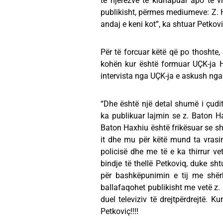
të njerëzve të kidnapuar apo të v
publikisht, përmes mediumeve: Z. H
andaj e keni kot”, ka shtuar Petkovi
Për të forcuar këtë që po thoshte,
kohën kur është formuar UÇK-ja H
intervista nga UÇK-ja e askush nga
“Dhe është një detal shumë i çud
ka publikuar lajmin se z. Baton Ha
Baton Haxhiu është frikësuar se shq
it dhe mu për këtë mund ta vrasin.
policisë dhe me të e ka thirrur v
bindje të thellë Petkoviq, duke sh
për bashkëpunimin e tij me shër
ballafaqohet publikisht me vetë z.
duel televiziv të drejtpërdrejtë. K
Petkoviç!!!!