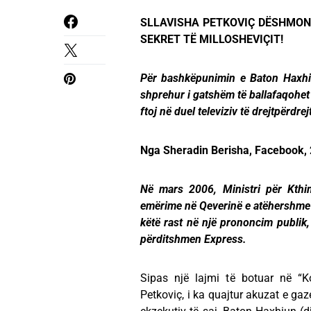
SLLAVISHA PETKOVIÇ DËSHMON
SEKRET TË MILLOSHEVIÇIT!
Për bashkëpunimin e Baton Haxhiu
shprehur i gatshëm të ballafaqohet 
ftoj në duel televiziv të drejtpërdre
Nga Sheradin Berisha, Facebook, 
Në mars 2006, Ministri për Kthi
emërime në Qeverinë e atëhershme t
këtë rast në një prononcim publik
përditshmen Express.
Sipas një lajmi të botuar në “K
Petkoviç, i ka quajtur akuzat e gaz