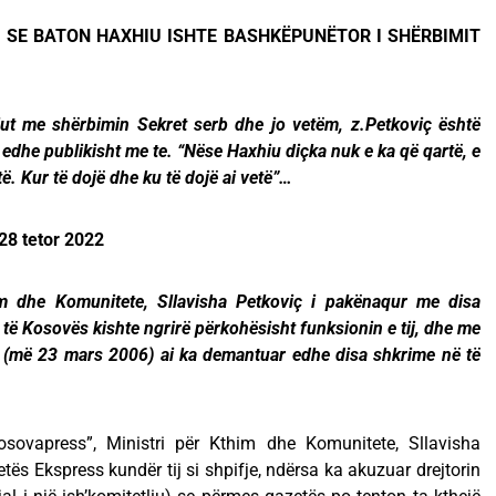
 SE BATON HAXHIU ISHTE BASHKËPUNËTOR I SHËRBIMIT
t me shërbimin Sekret serb dhe jo vetëm, z.Petkoviç është
edhe publikisht me te. “Nëse Haxhiu diçka nuk e ka që qartë, e
jtë. Kur të dojë dhe ku të dojë ai vetë”…
28 tetor 2022
m dhe Komunitete, Sllavisha Petkoviç i pakënaqur me disa
ë Kosovës kishte ngrirë përkohësisht funksionin e tij, dhe me
, (më 23 mars 2006) ai ka demantuar edhe disa shkrime në të
osovapress”, Ministri për Kthim dhe Komunitete, Sllavisha
etës Ekspress kundër tij si shpifje, ndërsa ka akuzuar drejtorin