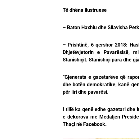
Të dhëna ilustruese
– Baton Haxhiu dhe Sllavisha Petk
– Prishtinë, 6 qershor 2018: Ha
Dhjetëvjetorin e Pavarësisë, m
Stanishiçit. Stanishiçi para dhe g
“Gjenerata e gazetarëve që rapor
dhe botën demokratike, kanë qenë
për liri dhe pavarësi.
I tillë ka qenë edhe gazetari dhe i
e dekorova me Medaljen Presidenc
Thaçi në Facebook.