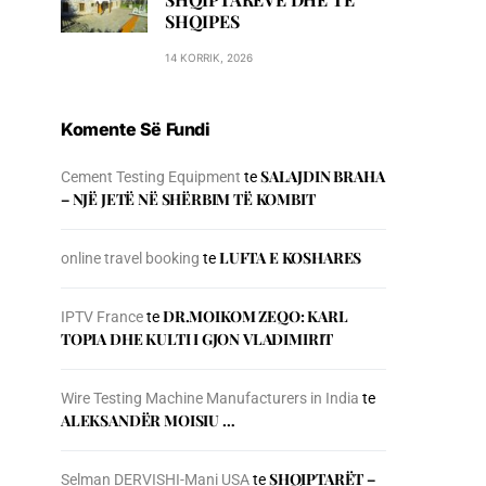
SHQIPES
14 KORRIK, 2026
Komente Së Fundi
SALAJDIN BRAHA
Cement Testing Equipment
te
– NJЁ JETЁ NЁ SHЁRBIM TЁ KOMBIT
LUFTA E KOSHARES
online travel booking
te
DR.MOIKOM ZEQO: KARL
IPTV France
te
TOPIA DHE KULTI I GJON VLADIMIRIT
Wire Testing Machine Manufacturers in India
te
ALEKSANDËR MOISIU …
SHQIPTARËT –
Selman DERVISHI-Mani USA
te