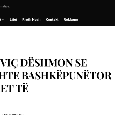
rmative.
ë
Libri
Rreth Nesh
Kontakt
Reklamo
OVIÇ DËSHMON SE
SHTE BASHKËPUNËTOR
ET TË
NO COMMENTS