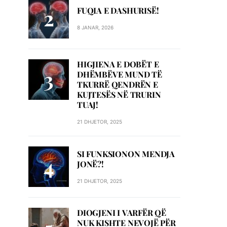
FUQIA E DASHURISË!
8 JANAR, 2026
HIGJIENA E DOBËT E
DHËMBËVE MUND TË
TKURRË QENDRËN E
KUJTESËS NË TRURIN
TUAJ!
21 DHJETOR, 2025
SI FUNKSIONON MENDJA
JONË?!
21 DHJETOR, 2025
DIOGJENI I VARFËR QË
NUK KISHTE NEVOJË PËR