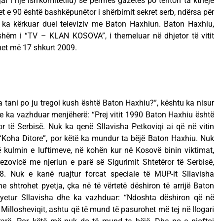
al i një ish’komitetliu) se përmes gazetës po tenton ta kthejë
tet e 90 është bashkëpunëtor i shërbimit sekret serb, ndërsa për
ai ka kërkuar duel televiziv me Baton Haxhiun. Baton Haxhiu,
thshëm i “TV – KLAN KOSOVA”, i themeluar në dhjetor të vitit
met më 17 shkurt 2009.
 tani po ju tregoi kush është Baton Haxhiu?”, kështu ka nisur
dhe ka vazhduar menjëherë: “Prej vitit 1990 Baton Haxhiu është
r të Serbisë. Nuk ka qenë Sllavisha Petkoviqi ai që në vitin
Koha Ditore”, por këtë ka mundur ta bëjë Baton Haxhiu. Nuk
ë kulmin e luftimeve, në kohën kur në Kosovë binin viktimat,
ezovicë me njeriun e parë së Sigurimit Shtetëror të Serbisë,
98. Nuk e kanë ruajtur forcat speciale të MUP-it Sllavisha
 shtrohet pyetja, çka në të vërtetë dëshiron të arrijë Baton
pyetur Sllavisha dhe ka vazhduar: “Ndoshta dëshiron që në
Millosheviqit, ashtu që të mund të pasurohet më tej në llogari