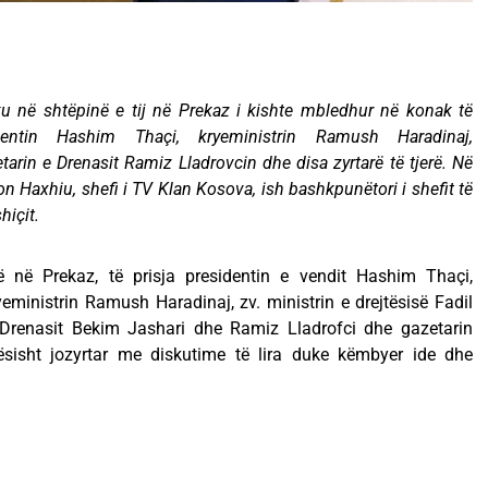
u në shtëpinë e tij në Prekaz i kishte mbledhur në konak të
identin Hashim Thaçi, kryeministrin Ramush Haradinaj,
etarin e Drenasit Ramiz Lladrovcin dhe disa zyrtarë të tjerë. Në
 Haxhiu, shefi i TV Klan Kosova, ish bashkpunëtori i shefit të
hiçit.
 në Prekaz, të prisja presidentin e vendit Hashim Thaçi,
yeministrin Ramush Haradinaj, zv. ministrin e drejtësisë Fadil
 Drenasit Bekim Jashari dhe Ramiz Lladrofci dhe gazetarin
ësisht jozyrtar me diskutime të lira duke këmbyer ide dhe