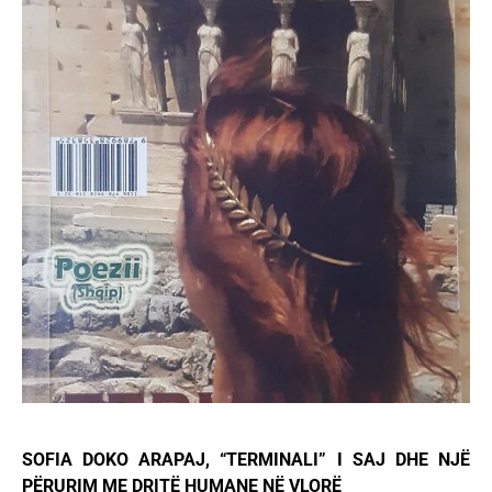
SOFIA DOKO ARAPAJ, “TERMINALI” I SAJ DHE NJË
PËRURIM ME DRITË HUMANE NË VLORË