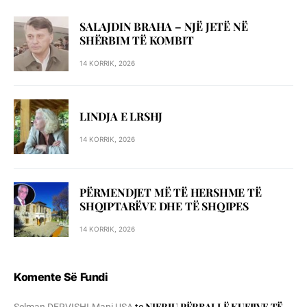
SALAJDIN BRAHA – NJЁ JETЁ NЁ
SHЁRBIM TЁ KOMBIT
14 KORRIK, 2026
LINDJA E LRSHJ
14 KORRIK, 2026
PËRMENDJET MË TË HERSHME TË
SHQIPTARËVE DHE TË SHQIPES
14 KORRIK, 2026
Komente Së Fundi
NJERIU PЁRBALLЁ KUFIJVE TЁ