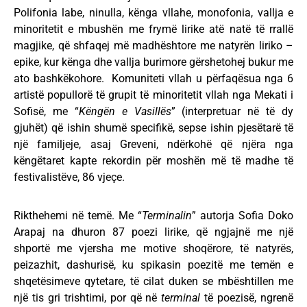
Polifonia labe, ninulla, kënga vllahe, monofonia, vallja e
minoritetit e mbushën me frymë lirike atë natë të rrallë
magjike, që shfaqej më madhështore me natyrën liriko –
epike, kur kënga dhe vallja burimore gërshetohej bukur me
ato bashkëkohore. Komuniteti vllah u përfaqësua nga 6
artistë popullorë të grupit të minoritetit vllah nga Mekati i
Sofisë, me “
Këngën e Vasillës
” (interpretuar në të dy
gjuhët) që ishin shumë specifikë, sepse ishin pjesëtarë të
një familjeje, asaj Greveni, ndërkohë që njëra nga
këngëtaret kapte rekordin për moshën më të madhe të
festivalistëve, 86 vjeçe.
Rikthehemi në temë. Me “
Terminalin
” autorja Sofia Doko
Arapaj na dhuron 87 poezi lirike, që ngjajnë me një
shportë me vjersha me motive shoqërore, të natyrës,
peizazhit, dashurisë, ku spikasin poezitë me temën e
shqetësimeve qytetare, të cilat duken se mbështillen me
një tis gri trishtimi, por që në
terminal
të poezisë, ngrenë