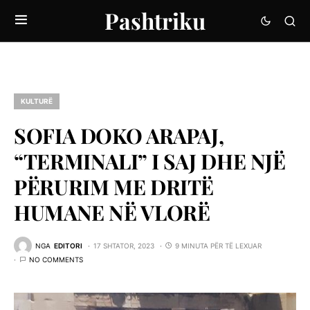
Pashtriku
KULTURË
SOFIA DOKO ARAPAJ,
“TERMINALI” I SAJ DHE NJË
PËRURIM ME DRITË
HUMANE NË VLORË
NGA
EDITORI
17 SHTATOR, 2023
9 MINUTA PËR TË LEXUAR
NO COMMENTS