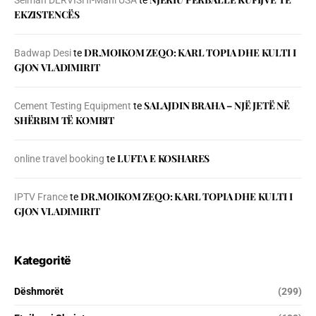
Selman DERVISHI-Mani USA
te
EKZISTENCЁS
DR.MOIKOM ZEQO: KARL TOPIA DHE KULTI I
Badwap Desi
te
GJON VLADIMIRIT
SALAJDIN BRAHA – NJЁ JETЁ NЁ
Cement Testing Equipment
te
SHЁRBIM TЁ KOMBIT
LUFTA E KOSHARES
online travel booking
te
DR.MOIKOM ZEQO: KARL TOPIA DHE KULTI I
IPTV France
te
GJON VLADIMIRIT
Kategoritë
Dëshmorët
(299)