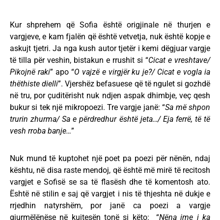
Kur shprehem që Sofia është origjinale në thurjen e
vargjeve, e kam fjalën që është vetvetja, nuk është kopje e
askujt tjetri. Ja nga kush autor tjetër i kemi dëgjuar vargje
të tilla për veshin, bistakun e rrushit si “
Cicat e vreshtave/
Pikojnë raki
” apo “
O vajzë e virgjër ku je?/ Cicat e vogla ia
thëthiste dielli
”. Vjershëz befasuese që të ngulet si gozhdë
në tru, por çuditërisht nuk ndjen aspak dhimbje, veç qesh
bukur si tek një mikropoezi. Tre vargje janë: “
Sa më shpon
trurin zhurma/ Sa e përdredhur është jeta…/ Eja ferrë, të të
vesh rroba banje…
”
Nuk mund të kuptohet një poet pa poezi për nënën, ndaj
kështu, në disa raste mendoj, që është më mirë të recitosh
vargjet e Sofisë se sa të flasësh dhe të komentosh ato.
Është në stilin e saj që vargjet i nis të thjeshta në dukje e
rrjedhin natyrshëm, por janë ca poezi a vargje
gjurmëlënëse në kujtesën tonë si këto: “
Nëna ime i ka