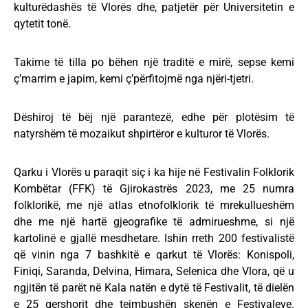
kulturëdashës të Vlorës dhe, patjetër për Universitetin e
qytetit tonë.
Takime të tilla po bëhen një traditë e mirë, sepse kemi
ç’marrim e japim, kemi ç’përfitojmë nga njëri-tjetri.
Dëshiroj të bëj një parantezë, edhe për plotësim të
natyrshëm të mozaikut shpirtëror e kulturor të Vlorës.
Qarku i Vlorës u paraqit siç i ka hije në Festivalin Folklorik
Kombëtar (FFK) të Gjirokastrës 2023, me 25 numra
folklorikë, me një atlas etnofolklorik të mrekullueshëm
dhe me një hartë gjeografike të admirueshme, si një
kartolinë e gjallë mesdhetare. Ishin rreth 200 festivalistë
që vinin nga 7 bashkitë e qarkut të Vlorës: Konispoli,
Finiqi, Saranda, Delvina, Himara, Selenica dhe Vlora, që u
ngjitën të parët në Kala natën e dytë të Festivalit, të dielën
e 25 qershorit dhe tejmbushën skenën e Festivaleve.