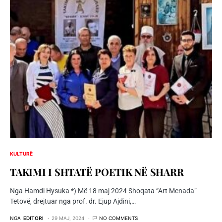
KULTURË
TAKIMI I SHTATË POETIK NË SHARR
Nga Hamdi Hysuka *) Më 18 maj 2024 Shoqata “Art Menada”
Tetovë, drejtuar nga prof. dr. Ejup Ajdini,…
NGA
EDITORI
29 MAJ, 2024
NO COMMENTS