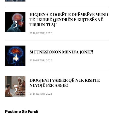
HIGJIENA E DOBËT E DHËMBËVE MUND
TË TKURRË QENDRËN E KUJTESËS NË
TRURIN TUAJ!
21 DHJETOR, 2025
SI FUNKSIONON MENDJA JONË?!
21 DHJETOR, 2025
DIOGJENI I VARFËR QË NUK KISHTE
NEVOJË PËR ASGJË!
21 DHJETOR, 2025
Postime Së Fundi