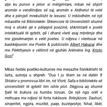
atje ku punon e jeton si mërgimtare, mban në shpirt
aromën e vendlindjes së saj, aromën e Atdhetut të vetë
dhe e përcjell mrekullisht te lexuesi. U mblodhëm në një
mbasdite në Bibliotekën Shkencore të Universitetit shumë
miq e shokë që e pëlqejnë poezinë, shkrimtarē e poetë
intelektualë të qytetit, qē i dhanë vlerë asaj mbrëmje dhe
me pjesëmarrjen e vetë poetes. U ndjeva i vlerësuar në
bashkëpunim me Poetin & publicistin
Albert Habazaj
dhe
me Përkthyesin e vëllimit në gjuhën Arëmëne Ing.
Kristo
Goci
”
Mbas festës poetiko-kulturore me mesazhe fisnikërisht të
larta, autorja u shpreh: “
Dua t ju them se në datën 8
Shtator u promovua libri im, në Vlorë. Salla e bibliotekës së
universitetit të qytetit tim ishte plot. Dëgjova aq shumë
fjalë të bukura sa humba toruan. Qe një nga orët e
rrethuara me ndjesi të forta tokësore. Rrënjëzore. Dashuri,
sinqeritet, ngjyra, muzikë, paqe, buzëqeshje, fshat, libër,