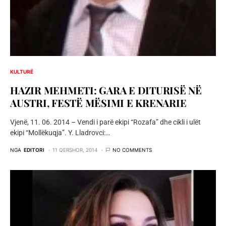
KULTURË
HAZIR MEHMETI: GARA E DITURISË NË
AUSTRI, FESTË MËSIMI E KRENARIE
Vjenë, 11. 06. 2014 – Vendi i parë ekipi “Rozafa” dhe cikli i ulët
ekipi “Mollëkuqja”. Y. Lladrovci:…
NGA
EDITORI
11 QERSHOR, 2014
NO COMMENTS