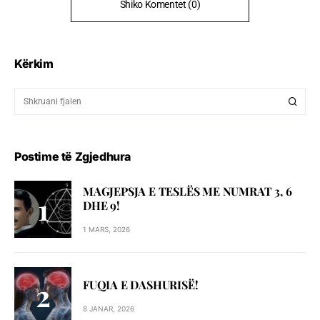
Shiko Komentet (0)
Kërkim
Postime të Zgjedhura
MAGJEPSJA E TESLËS ME NUMRAT 3, 6
DHE 9!
1 MARS, 2026
FUQIA E DASHURISË!
8 JANAR, 2026