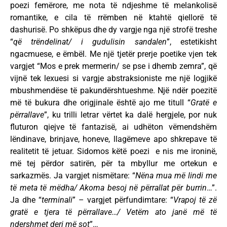
poezi femërore, me nota të ndjeshme të melankolisë
romantike, e cila të rrëmben në ktahtë qiellorë të
dashurisë. Po shkëpus dhe dy vargje nga një strofë treshe
“
që trëndelinat/ i gudulisin sandalen
”, estetikisht
ngacmuese, e ëmbël. Me një tjetër prerje poetike vjen tek
vargjet “Mos e prek mermerin/ se pse i dhemb zemra”, që
vijnë tek lexuesi si vargje abstraksioniste me një logjikë
mbushmendëse të pakundërshtueshme. Një ndër poezitë
më të bukura dhe origjinale është ajo me titull “
Gratë e
përrallave
”, ku trilli letrar vërtet ka dalë hergjele, por nuk
fluturon qiejve të fantazisë, ai udhëton vëmendshëm
lëndinave, brinjave, honeve, llagëmeve apo shkrepave të
realitetit të jetuar. Sidomos këtë poezi e nis me ironinë,
më tej përdor satirën, për ta mbyllur me ortekun e
sarkazmës. Ja vargjet nismëtare: “
Nëna mua më lindi me
të meta të mëdha/ Akoma besoj në përrallat për burrin
…”.
Ja dhe “
terminali
” – vargjet përfundimtare: “
Vrapoj të zë
gratë e tjera të përrallave…/ Vetëm ato janë më të
ndershmet deri më sot
”…