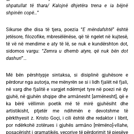
shpatullat të thara/ Kalojnë dhjetëra trena e ia bëjnë
shpinën copë…
”
Sikurse dhe disa të tjera, poezia “
E mëndafshtë
” është
jetësore, filozofike, mbresëlënëse, që të ngelet në kujtesë,
të vë në mendime e aty të lë, se nuk e kundërshton dot,
sidomos vargu: “
Zemra u dhemb atyre, që nuk bën dot
dashuri
”…
Më bën përshtypje sintaksa, si disiplinë gjuhësore e
përdorur nga autorja, me mënyrën se si i lidh fjalët në fjali,
në varg dhe fjalitë e vargjet ndërmjet tyre në poezi në dy
gjuhë, në gjuhën shqipe dhe armânesht [armënesht], që e
ka bërë vëllimin poetik më të mirë gjuhësiht dhe
artistikisht, ptjetër me ndihmën e devotshme të
përkthyesit z. Kristo Goçi, i cili është dhe redaktor i librit,
por ndërkohë zotërues i gjuhës armâno [rrëmëno]-vllahe,
posaçërisht i gramatikës, veçorive të përdorimit të pjesëve