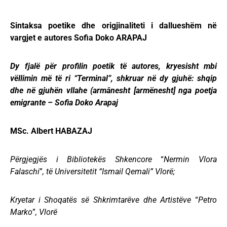
Sintaksa poetike dhe origjinaliteti i dallueshëm në
vargjet e autores Sofia Doko ARAPAJ
Dy fjalë për profilin poetik të autores, kryesisht mbi
vëllimin më të ri “Terminal”, shkruar në dy gjuhë: shqip
dhe në gjuhën vllahe (armânesht [armënesht] nga poetja
emigrante – Sofia Doko Arapaj
MSc. Albert HABAZAJ
Përgjegjës i Bibliotekës Shkencore
“
Nermin Vlora
Falaschi
”
, të Universitetit “Ismail Qemali” Vlorë;
Kryetar i Shoqatës së Shkrimtarëve dhe Artistëve
“
Petro
Marko
”
, Vlorë