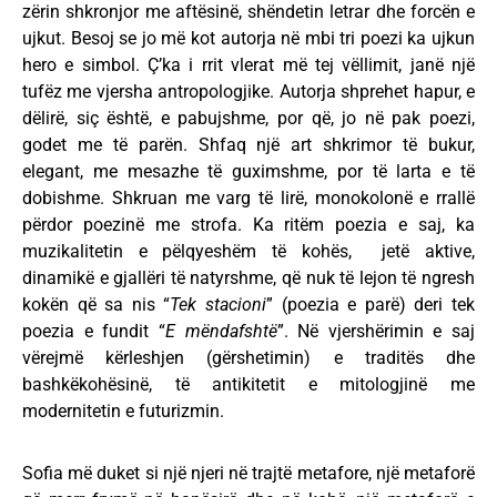
zërin shkronjor me aftësinë, shëndetin letrar dhe forcën e
ujkut. Besoj se jo më kot autorja në mbi tri poezi ka ujkun
hero e simbol. Ç’ka i rrit vlerat më tej vëllimit, janë një
tufëz me vjersha antropologjike. Autorja shprehet hapur, e
dëlirë, siç është, e pabujshme, por që, jo në pak poezi,
godet me të parën. Shfaq një art shkrimor të bukur,
elegant, me mesazhe të guximshme, por të larta e të
dobishme. Shkruan me varg të lirë, monokolonë e rrallë
përdor poezinë me strofa. Ka ritëm poezia e saj, ka
muzikalitetin e pëlqyeshëm të kohës, jetë aktive,
dinamikë e gjallëri të natyrshme, që nuk të lejon të ngresh
kokën që sa nis “
Tek stacioni
” (poezia e parë) deri tek
poezia e fundit “
E mëndafshtë
”. Në vjershërimin e saj
vërejmë kërleshjen (gërshetimin) e traditës dhe
bashkëkohësinë, të antikitetit e mitologjinë me
modernitetin e futurizmin.
Sofia më duket si një njeri në trajtë metafore, një metaforë