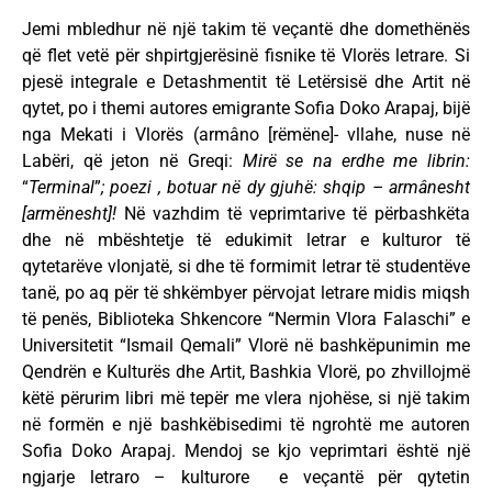
Jemi mbledhur në një takim të veçantë dhe domethënës
që flet vetë për shpirtgjerësinë fisnike të Vlorës letrare. Si
pjesë integrale e Detashmentit të Letërsisë dhe Artit në
qytet, po i themi autores emigrante Sofia Doko Arapaj, bijë
nga Mekati i Vlorës (armâno [rëmëne]- vllahe, nuse në
Labëri, që jeton në Greqi:
Mirë se na erdhe me librin:
“
Terminal
”
; poezi , botuar në dy gjuhë: shqip – armânesht
[armënesht]!
Në vazhdim të veprimtarive të përbashkëta
dhe në mbështetje të edukimit letrar e kulturor të
qytetarëve vlonjatë, si dhe të formimit letrar të studentëve
tanë, po aq për të shkëmbyer përvojat letrare midis miqsh
të penës, Biblioteka Shkencore “Nermin Vlora Falaschi” e
Universitetit “Ismail Qemali” Vlorë në bashkëpunimin me
Qendrën e Kulturës dhe Artit, Bashkia Vlorë, po zhvillojmë
këtë përurim libri më tepër me vlera njohëse, si një takim
në formën e një bashkëbisedimi të ngrohtë me autoren
Sofia Doko Arapaj. Mendoj se kjo veprimtari është një
ngjarje letraro – kulturore e veçantë për qytetin