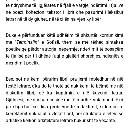
të ndryshme të ligjëratës në fjali e vargje; ndërtimi i fjalive
në poezi, kohezioni tekstor i librit dhe pasurimi i leksikut
letrar në të dy gjuhët, në të cilën na vjen ky libër.
Duke e përfunduar këtë udhëtim të shkurtër komunikimi
me “
Terminalin
” e Sofisë, them se më tërheq sintaksa
poetike që përdor autorja, nëpërmjet ndërtimit të posaçëm
të fjalisë për t`i dhënë fuqi e gjallëri shprehjes, ndjenjës e
mendimit poetik.
Eee, sot ne kemi përurim libri, pra jemi mbledhur në një
festë letrare, ç’ka do të thotë që nuk kemi të bëjmë me një
diskutim libri, që ka kuptimin e një kuvendi letrar.
Gjithsesi, me dashamirësinë më të madhe, nuk mund të rri
pa shprehur se disa probleme të redaktimit, sidomos të
korrektimit nuk ia ulin vlerat librit, por struktura e letërsisë
artistike kërkon arkitekturë letrare bukurisht të veçantë.