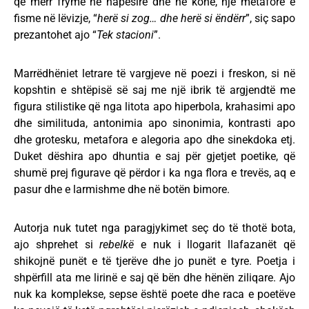
që merr frymë në hapësirë dhe në kohë, një metaforë e
fisme në lëvizje, “
herë si zog… dhe herë si ëndërr
”, siç sapo
prezantohet ajo “
Tek stacioni
”.
Marrëdhëniet letrare të vargjeve në poezi i freskon, si në
kopshtin e shtëpisë së saj me një ibrik të argjendtë me
figura stilistike që nga litota apo hiperbola, krahasimi apo
dhe similituda, antonimia apo sinonimia, kontrasti apo
dhe grotesku, metafora e alegoria apo dhe sinekdoka etj.
Duket dëshira apo dhuntia e saj për gjetjet poetike, që
shumë prej figurave që përdor i ka nga flora e trevës, aq e
pasur dhe e larmishme dhe në botën bimore.
Autorja nuk tutet nga paragjykimet seç do të thotë bota,
ajo shprehet si
rebelkë
e nuk i llogarit llafazanët që
shikojnë punët e të tjerëve dhe jo punët e tyre. Poetja i
shpërfill ata me lirinë e saj që bën dhe hënën ziliqare. Ajo
nuk ka komplekse, sepse është poete dhe raca e poetëve