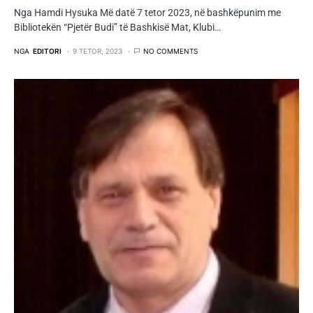
Nga Hamdi Hysuka Më datë 7 tetor 2023, në bashkëpunim me
Bibliotekën “Pjetër Budi” të Bashkisë Mat, Klubi…
NGA
EDITORI
9 TETOR, 2023
NO COMMENTS