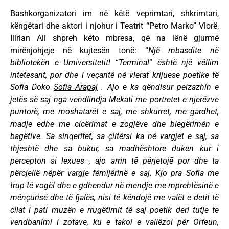
Bashkorganizatori im në këtë veprimtari, shkrimtari,
këngëtari dhe aktori i njohur i Teatrit “Petro Marko” Vlorë,
Ilirian Ali shpreh këto mbresa, që na lënë gjurmë
mirënjohjeje në kujtesën tonë: “
Një mbasdite në
bibliotekën e Umiversitetit!
“
Terminal
”
është një vëllim
intetesant, por dhe i veçantë në vlerat krijuese poetike të
Sofia Doko
Sofia Arapaj
. Ajo e ka qëndisur peizazhin e
jetës së saj nga vendlindja Mekati me portretet e njerëzve
puntorë, me moshatarët e saj, me shkurret, me gardhet,
madje edhe me cicërimat e zogjëve dhe blegërimën e
bagëtive.
Sa sinqeritet, sa çiltërsi ka në vargjet e saj, sa
thjeshtë dhe sa bukur, sa madhështore duken kur i
percepton si lexues , ajo arrin tē përjetojē por dhe ta
përcjellë nëpër vargje fëmijërinë e saj.
Kjo pra Sofia me
trup të vogël dhe e gdhendur në mendje me mprehtësinë e
mënçurisë dhe të fjalës, nisi të këndojë me valët e detit të
cilat i pati muzën e rrugëtimit të saj poetik deri tutje te
vendbanimi i zotave, ku e takoi e vallëzoi për Orfeun,