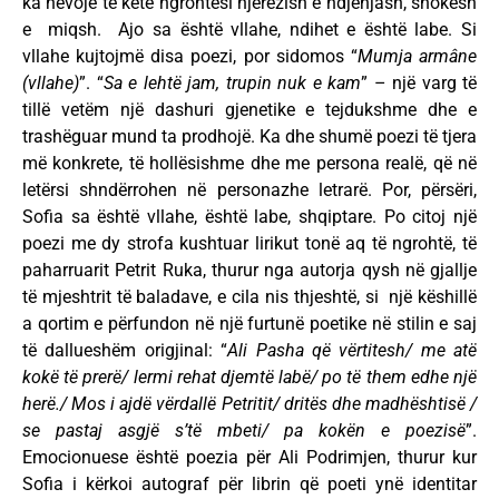
ka nevojë të ketë ngrohtësi njerëzish e ndjenjash, shokësh
e miqsh. Ajo sa është vllahe, ndihet e është labe. Si
vllahe kujtojmë disa poezi, por sidomos “
Mumja armâne
(vllahe)
”. “
Sa e lehtë jam, trupin nuk e kam
” – një varg të
tillë vetëm një dashuri gjenetike e tejdukshme dhe e
trashëguar mund ta prodhojë. Ka dhe shumë poezi të tjera
më konkrete, të hollësishme dhe me persona realë, që në
letërsi shndërrohen në personazhe letrarë. Por, përsëri,
Sofia sa është vllahe, është labe, shqiptare. Po citoj një
poezi me dy strofa kushtuar lirikut tonë aq të ngrohtë, të
paharruarit Petrit Ruka, thurur nga autorja qysh në gjallje
të mjeshtrit të baladave, e cila nis thjeshtë, si një këshillë
a qortim e përfundon në një furtunë poetike në stilin e saj
të dallueshëm origjinal: “
Ali Pasha që vërtitesh/ me atë
kokë të prerë/ lermi rehat djemtë labë/ po të them edhe një
herë./ Mos i ajdë vërdallë Petritit/ dritës dhe madhështisë /
se pastaj asgjë s’të mbeti/ pa kokën e poezisë
”.
Emocionuese është poezia për Ali Podrimjen, thurur kur
Sofia i kërkoi autograf për librin që poeti ynë identitar