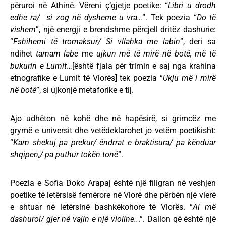
përuroi në Athinë. Vëreni ç’gjetje poetike: “
Libri u drodh
edhe ra/ si zog në dysheme u vra…
”. Tek poezia “
Do të
vishem
”, një energji e brendshme përcjell dritëz dashurie:
“
Fshihemi të tromaksur/ Si vllahka me labin
”, deri sa
ndihet
tamam labe
me
ujkun më të mirë në botë, më të
bukurin e Lumit
…[është fjala për trimin e saj nga krahina
etnografike e Lumit të Vlorës] tek poezia “
Ukju më i mirë
në botë
”, si ujkonjë metaforike e tij.
Ajo udhëton në kohë dhe në hapësirë, si grimcëz me
grymë e universit dhe vetëdeklarohet jo vetëm poetikisht:
“
Kam shekuj pa prekur/ ëndrrat e braktisura/ pa kënduar
shqipen,/ pa puthur tokën tonë
”.
Poezia e Sofia Doko Arapaj është një filigran në veshjen
poetike të letërsisë femërore në Vlorë dhe përbën një vlerë
e shtuar në letërsinë bashkëkohore të Vlorës. “
Ai më
dashuroi/ gjer në vajin e një violine..
.”. Dallon që është një