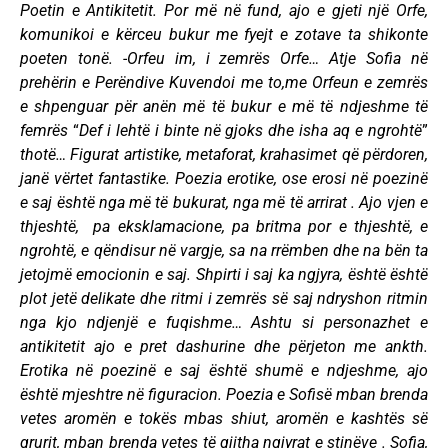
Poetin e Antikitetit. Por më në fund, ajo e gjeti një Orfe,
komunikoi e kërceu bukur me fyejt e zotave ta shikonte
poeten tonë.
-Orfeu im, i zemrës Orfe…
Atje Sofia në
prehërin e Perëndive Kuvendoi me to,me Orfeun e zemrës
e shpenguar për anën më të bukur e më të ndjeshme të
femrës
“
Def i lehtë i binte në gjoks dhe isha aq e ngrohtë
”
thotë…
Figurat artistike, metaforat, krahasimet që përdoren,
janë vërtet fantastike.
Poezia erotike, ose erosi në poezinë
e saj është nga më të bukurat, nga më të arrirat . Ajo vjen e
thjeshtë, pa eksklamacione, pa britma por e thjeshtë, e
ngrohtë, e qëndisur në vargje, sa na rrëmben dhe na bën ta
jetojmë emocionin e saj.
Shpirti i saj ka ngjyra, është është
plot jetë delikate dhe ritmi i zemrës së saj ndryshon ritmin
nga kjo ndjenjë e fuqishme… Ashtu si personazhet e
antikitetit ajo e pret dashurine dhe përjeton me ankth.
Erotika në poezinë e saj është shumë e ndjeshme, ajo
është mjeshtre në figuracion. Poezia e Sofisë mban brenda
vetes aromën e tokës mbas shiut, aromën e kashtës së
grurit, mban brenda vetes të gjitha ngjyrat e stinëve . Sofia,