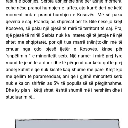
rastin e Bosnjës. Serbia asnjëherë dhe për asnjë moment,
edhe nëse pranoi humbjen e luftës, ajo kurrë deri në këtë
moment nuk e pranoi humbjen e Kosovës. Më së paku
qeveria e saj. Prandaj as shpresat për të. Bile nëse jo krejt
Kosovën, së paku një pjesë të mirë të territorit të saj. Pra,
një pjesë të mirë! Serbia nuk ka interes që të jetojë në një
shtet me shqiptarët, por që t’ua marrë (nën)tokën më të
çmuar nga çdo pjesë tjetër e Kosovës, kinse për
“shpëtimin “ e minoritetit serb. Një numër i mirë prej tyre
mund të jenë të ardhur dhe të përqendruar këtu qoftë prej
andej kufirit e që nuk kishte kaq shumë më parë. Krejt kjo
me qëllim të paramenduar, ani që i gjithë minoriteti serb
nuk e kalon shifrën as 5% të popullsisë së përgjithshme.
Dhe ky plan i këtij shteti është shumë më i hershëm dhe i
studiuar mirë…