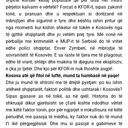
shpine kundër kësaj popullate që për disa net rresht
përjetoi kalvarin e vërtetë? Forcat e KFOR-it, sipas zakonit
tonë, u pranuan dhe u respektuan si dorëzanë në
mbrojtjen dhe sigurinë e tyre dhe kështu ishin pritur që
nga momenti kur kishin shkelur në tokën e Kosovës nga
të gjithë shqiptarët dhe jo vetëm prej tyre. Më vonë në
përballje me kriminelët e MUP-it të Serbisë do të vritet
edhe polici shqiptar, Enver Zymberi, në mbrojtje të
sovranitetit të Kosovës. E sa raste të tjera me të plagosur,
edhe të vrarë, shtëpi dhe makina të djegura me eksploziv,
e çka jo tjetër. Dhe kjo për KFOR-in nuk thoshte asgjë!.
Kosova atë që fitoi në luftë, mund ta humbasë në paqe!
Dhe ju mund të shtroni me të drejtë pyetjen: po ku ishin
atëherë shqiptarët, faktori politik dhe ushtarak i Kosovës?
Sipas gjasave as në tokë, as në qiell. Historia do të
shkruajë dikur gjerësisht se çfarë kishte ndodhur vërtet
me këtë faktor tonin, por për ngjarjet e rrokullisura në këtë
periudhë, me pasoja të mëdha, ky faktor nuk do të mund
t’i ikë përgjegjësisë. Dhe mu si pasojë e gabimeve të