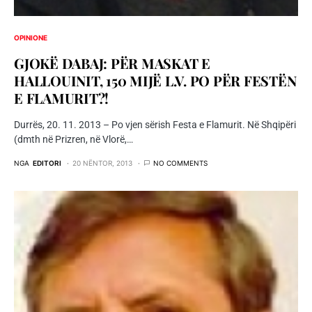
OPINIONE
GJOKË DABAJ: PËR MASKAT E
HALLOUINIT, 150 MIJË L.V. PO PËR FESTËN
E FLAMURIT?!
Durrës, 20. 11. 2013 – Po vjen sërish Festa e Flamurit. Në Shqipëri
(dmth në Prizren, në Vlorë,…
NGA
EDITORI
20 NËNTOR, 2013
NO COMMENTS