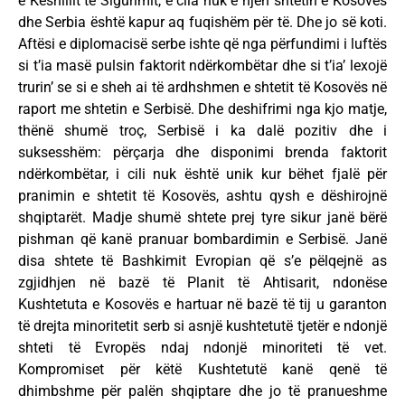
e Këshillit të Sigurimit, e cila nuk e njeh shtetin e Kosovës
dhe Serbia është kapur aq fuqishëm për të. Dhe jo së koti.
Aftësi e diplomacisë serbe ishte që nga përfundimi i luftës
si t’ia masë pulsin faktorit ndërkombëtar dhe si t’ia’ lexojë
trurin’ se si e sheh ai të ardhshmen e shtetit të Kosovës në
raport me shtetin e Serbisë. Dhe deshifrimi nga kjo matje,
thënë shumë troç, Serbisë i ka dalë pozitiv dhe i
suksesshëm: përçarja dhe disponimi brenda faktorit
ndërkombëtar, i cili nuk është unik kur bëhet fjalë për
pranimin e shtetit të Kosovës, ashtu qysh e dëshirojnë
shqiptarët. Madje shumë shtete prej tyre sikur janë bërë
pishman që kanë pranuar bombardimin e Serbisë. Janë
disa shtete të Bashkimit Evropian që s’e pëlqejnë as
zgjidhjen në bazë të Planit të Ahtisarit, ndonëse
Kushtetuta e Kosovës e hartuar në bazë të tij u garanton
të drejta minoritetit serb si asnjë kushtetutë tjetër e ndonjë
shteti të Evropës ndaj ndonjë minoriteti të vet.
Kompromiset për këtë Kushtetutë kanë qenë të
dhimbshme për palën shqiptare dhe jo të pranueshme