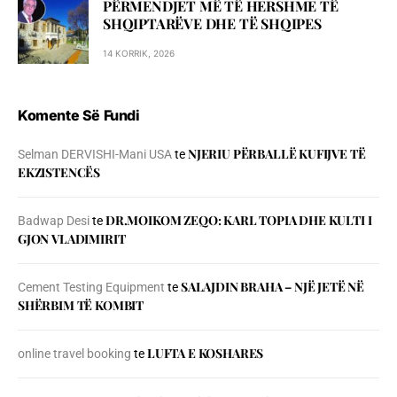
PËRMENDJET MË TË HERSHME TË
SHQIPTARËVE DHE TË SHQIPES
14 KORRIK, 2026
Komente Së Fundi
NJERIU PЁRBALLЁ KUFIJVE TЁ
Selman DERVISHI-Mani USA
te
EKZISTENCЁS
DR.MOIKOM ZEQO: KARL TOPIA DHE KULTI I
Badwap Desi
te
GJON VLADIMIRIT
SALAJDIN BRAHA – NJЁ JETЁ NЁ
Cement Testing Equipment
te
SHЁRBIM TЁ KOMBIT
LUFTA E KOSHARES
online travel booking
te