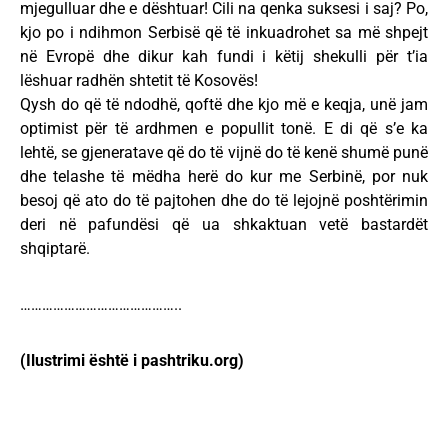
mjegulluar dhe e dështuar! Cili na qenka suksesi i saj? Po,
kjo po i ndihmon Serbisë që të inkuadrohet sa më shpejt
në Evropë dhe dikur kah fundi i këtij shekulli për t’ia
lëshuar radhën shtetit të Kosovës!
Qysh do që të ndodhë, qoftë dhe kjo më e keqja, unë jam
optimist për të ardhmen e popullit tonë. E di që s’e ka
lehtë, se gjeneratave që do të vijnë do të kenë shumë punë
dhe telashe të mëdha herë do kur me Serbinë, por nuk
besoj që ato do të pajtohen dhe do të lejojnë poshtërimin
deri në pafundësi që ua shkaktuan vetë bastardët
shqiptarë.
……………………………………..
(Ilustrimi është i pashtriku.org)