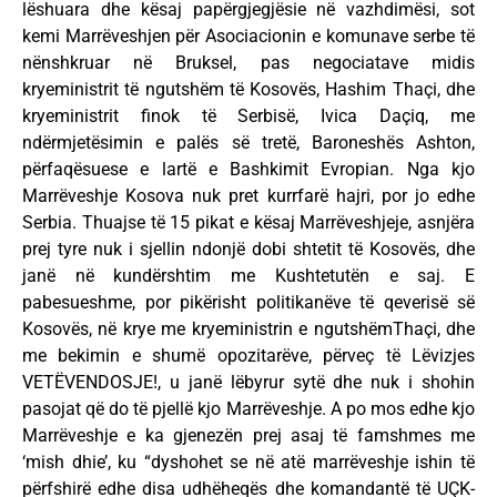
lëshuara dhe kësaj papërgjegjësie në vazhdimësi, sot
kemi Marrëveshjen për Asociacionin e komunave serbe të
nënshkruar në Bruksel, pas negociatave midis
kryeministrit të ngutshëm të Kosovës, Hashim Thaçi, dhe
kryeministrit finok të Serbisë, Ivica Daçiq, me
ndërmjetësimin e palës së tretë, Baroneshës Ashton,
përfaqësuese e lartë e Bashkimit Evropian. Nga kjo
Marrëveshje Kosova nuk pret kurrfarë hajri, por jo edhe
Serbia. Thuajse të 15 pikat e kësaj Marrëveshjeje, asnjëra
prej tyre nuk i sjellin ndonjë dobi shtetit të Kosovës, dhe
janë në kundërshtim me Kushtetutën e saj. E
pabesueshme, por pikërisht politikanëve të qeverisë së
Kosovës, në krye me kryeministrin e ngutshëmThaçi, dhe
me bekimin e shumë opozitarëve, përveç të Lëvizjes
VETËVENDOSJE!, u janë lëbyrur sytë dhe nuk i shohin
pasojat që do të pjellë kjo Marrëveshje. A po mos edhe kjo
Marrëveshje e ka gjenezën prej asaj të famshmes me
‘mish dhie’, ku “dyshohet se në atë marrëveshje ishin të
përfshirë edhe disa udhëheqës dhe komandantë të UÇK-