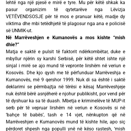
lehtë nga një pjesë e mirë e tyre. Mu për këtë shkak ka
pasur organizim të qytetarëve nga Lëvizja
VETËVENDSOSJE për të mos e pranuar këtë, madje dy
viktima dhe mbi tetëdhjetë të plagosur nga ana e policisë
së UNMIK-ut.
Në Marrëveshjen e Kumanovës a mos kishte “mish
dhie?”
Matja e saktë e pulsit të faktorit ndërkombëtar, duke e
mbyllur njërin sy karshi Serbisë, për këtë shtet ishte një
sinjal i mirë se ajo mund të vepronte lirshëm në veriun e
Kosovës. Dhe kjo qysh me të përfunduar Marrëveshja e
Kumanovës, më 9 qershor 1999. Nuk di sa është i saktë
deklarimi se përmbajtja në tërësi e kësaj Marrëveshjeje
nuk është bërë asnjëherë e njohur publikisht, por vend për
të dyshuar ka sa të duash. Mbetja e kriminelëve të MUP-it
serb për të vepruar lirshëm në veriun e Kosovës si në
‘bahçe të babës’, tash e 14 vjet, nënkupton që në
Marrëveshjen e Kumanovës mund të kishte hile, apo siç
përdoret shpesh nga populli ynë në këso rastesh, ‘mish