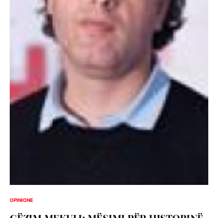
OPINIONE
GËZIM MEKULI: MËSIMI PËR HISTORINË