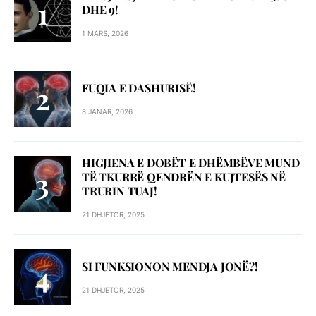
DHE 9!
1 MARS, 2026
FUQIA E DASHURISË!
8 JANAR, 2026
HIGJIENA E DOBËT E DHËMBËVE MUND
TË TKURRË QENDRËN E KUJTESËS NË
TRURIN TUAJ!
21 DHJETOR, 2025
SI FUNKSIONON MENDJA JONË?!
21 DHJETOR, 2025