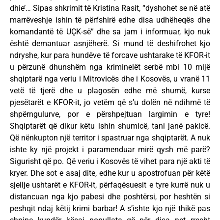
dhie’… Sipas shkrimit të Kristina Rasit, “dyshohet se në atë
marrëveshje ishin të përfshirë edhe disa udhëheqës dhe
komandantë të UÇK-së” dhe sa jam i informuar, kjo nuk
është demantuar asnjëherë. Si mund të deshifrohet kjo
ndryshe, kur para hundëve të forcave ushtarake të KFOR-it
u përzunë dhunshëm nga kriminelët serbë mbi 10 mijë
shqiptarë nga veriu i Mitrovicës dhe i Kosovës, u vranë 11
vetë të tjerë dhe u plagosën edhe më shumë, kurse
pjesëtarët e KFOR-it, jo vetëm që s’u dolën në ndihmë të
shpërngulurve, por e përshpejtuan largimin e tyre!
Shqiptarët që dikur këtu ishin shumicë, tani janë pakicë.
Që nënkupton një territor i spastruar nga shqiptarët. A nuk
ishte ky një projekt i paramenduar mirë qysh më parë?
Sigurisht që po. Që veriu i Kosovës të vihet para një akti të
kryer. Dhe sot e asaj dite, edhe kur u apostrofuan për këtë
sjellje ushtarët e KFOR-it, përfaqësuesit e tyre kurrë nuk u
distancuan nga kjo pabesi dhe poshtërsi, por heshtën si
peshqit ndaj këtij krimi barbar! A s’ishte kjo një thikë pas