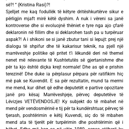
së?! “ (Kristina Rasi)?!
Sjelljet me kaq fodullëk të këtyre dritëshkurtërve sikur e
përligjin mjaft mirë këtë dyshim. A nuk i vëreni sa janë
kontroverse dhe si evoluojnë thëniet e tyre nga ajo çfarë
deklaronin në fillim dhe si deklarohen tash pa u turpëruar
aspak?! A i shikoni se si janë zbutur tani si lepujt: prej një
dialogu të shpifur dhe të kakarisur teknik, na pjell një
marrëveshje politike që pritet t’i lëkundë deri në themel
nenet më relevante të Kushtetutës së gjertanishme dhe
për ta kjo është diçka krejt normale! Dhe as që e prishin
terezinë! Dhe duke ia përplasur përpara për ratifikim hiç
më pak se Kuvendit. E sa për rezultatin, mund ta merrni
me mend, kur dihet që edhe deputetët e partive opozitare
janë pro kësaj Marrëveshjeje, përveç deputetëve të
Lëvizjes VETËVENDOSJE! Ky subjekt do të mbahet në
mend për vendosmërinë e tij për ta kundërshtuar, përveç të
tjerash, poshtërimin e këtij Kuvendi, siç do të mbahen
mend ata të tjerët për turpërimin dhe poshtërimin që i