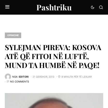
Pashtriku
OPINIONE
SYLEJMAN PIREVA: KOSOVA
ATË QË FITOI NË LUFTË,
MUND TA HUMBË NË PAQE!
NGA
EDITORI
21 QERSHOR, 2013
8 MINUTA PËR TË LEXUAR
NO COMMENTS