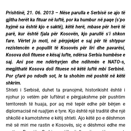
Prishtinë, 21. 06. 2013 – Nëse parulla e Serbisë se ajo të
gjitha herët ka fituar në luftë, por ka humbur në paqe (s’po
hyjmë sa është kjo e saktë), këtë herë, mbase për herë të
parë, kur është fjala për Kosovën, kjo parullë s’i shkon
fare. Vërtet jo moti, në përpjekjet e saj për të shtypur
rezistencën e popullit të Kosovës për liri dhe pavarësi,
Kosova doli fituese e kësaj lufte, ndërsa Serbia humbëse e
saj. Ani pse me ndërhyrjen dhe ndihmën e NATO-s,
megjithatë Kosova doli fituese në këtë luftë mbi Serbinë.
Por çfarë po ndodh sot, le ta shohim më poshtë në këtë
shkrim.
Shteti i Serbisë, duhet ta pranojmë, historikisht është i
njohur jo vetëm për luftërat e përgjakshme për pushtim
territoresh të huaja, por aq më tepër edhe për bërjen e
diplomacisë në ruajtjen e tyre. Kjo është një traditë dhe një
shkollë e kamotshme e këtij shteti. Ajo këtë po e dëshmon
më së miri me rastin e Kosovës, siç e dëshmoi edhe me