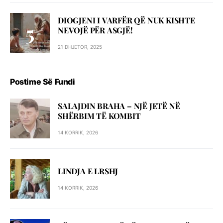
DIOGJENI I VARFËR QË NUK KISHTE
NEVOJË PËR ASGJË!
21 DHJETOR, 2025
Postime Së Fundi
SALAJDIN BRAHA – NJЁ JETЁ NЁ
SHЁRBIM TЁ KOMBIT
14 KORRIK, 2026
LINDJA E LRSHJ
14 KORRIK, 2026