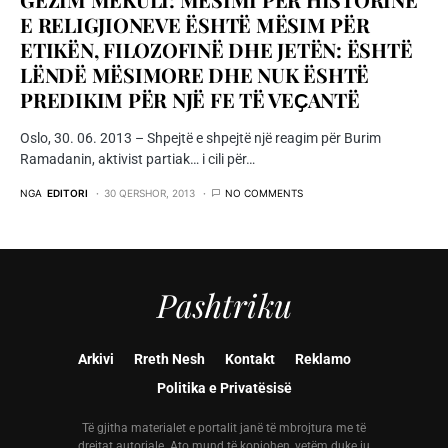
E RELIGJIONEVE ËSHTË MËSIM PËR
ETIKËN, FILOZOFINË DHE JETËN: ËSHTË
LËNDË MËSIMORE DHE NUK ËSHTË
PREDIKIM PËR NJË FE TË VEҪANTË
Oslo, 30. 06. 2013 – Shpejtë e shpejtë një reagim për Burim
Ramadanin, aktivist partiak… i cili për…
NGA
EDITORI
30 QERSHOR, 2013
NO COMMENTS
Pashtriku
Arkivi
Rreth Nesh
Kontakt
Reklamo
Politika e Privatësisë
Të gjitha materialet e portalit janë të mbrojtura me të
drejtat autoriale. Ato mund të kopjohen, vetëm duke iu