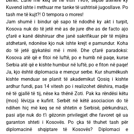
bëhet. Edhe më keq se në vitin 1989, sepse atëherë ky
Kuvend ishte i rrethuar me tanke të ushtrisë jugosllave. Po
tash me të kujt?! O tempora o mores!
Jam shumë i bindur që sapo të ndodhë ky akt i turpit,
Kosova nuk do të jetë më as de jure dhe as de facto ajo
çfarë e kanë dëshiruar dhe janë sakrifikuar për të mijëra
atdhetarë, ndonëse kjo nuk ishte krejt e pamundur. Koha
do të jetë gjykatësi më i mirë. Dhe çfarë paradoksi:
Kosova atë që e fitoi në luftë, po e humb në paqe, kurse
Serbia atë që e kishte humbur në luftë, po e fiton në paqe!
Ja, kjo është diplomacia e mençur serbe. Kur shumëkush
kishte menduar se planit të akademikut Qosiq i kishte
ardhur fundi, pas 14 vitesh po i realizohet dëshira, madje
në të gjallë të tij, nëse ka thënë Zoti. Pak ka rëndësi këtu
(mos) lëvizja e kufirit. Serbët në këtë asociacion do të
ndihen hiç më keq se në shtetin e Serbisë, përkundrazi,
pasi atje nuk do t’i gëzonin privilegjet dhe favoret që ua
garanton shteti i Kosovës. Po çka të thuhet tash për
diplomacinë shqiptare të Kosovës? Diplomaci e