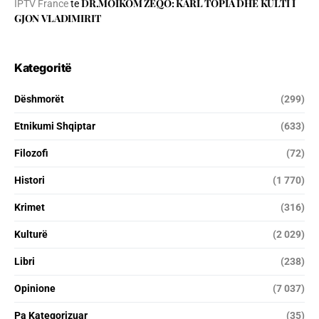
DR.MOIKOM ZEQO: KARL TOPIA DHE KULTI I
IPTV France
te
GJON VLADIMIRIT
Kategoritë
Dëshmorët
(299)
Etnikumi Shqiptar
(633)
Filozofi
(72)
Histori
(1 770)
Krimet
(316)
Kulturë
(2 029)
Libri
(238)
Opinione
(7 037)
Pa Kategorizuar
(35)