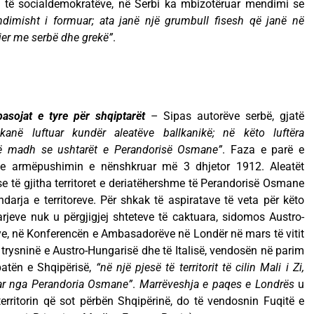
o të socialdemokratëve, në Serbi ka mbizotëruar mendimi se
ndimisht i formuar;
ata janë një grumbull fisesh që janë në
zier me serbë dhe grekë”
.
pasojat e tyre për shqiptarët
– Sipas autorëve serbë, gjatë
kanë luftuar kundër aleatëve ballkanikë; në këto luftëra
të madh se ushtarët e Perandorisë Osmane”
. Faza e parë e
me armëpushimin e nënshkruar më 3 dhjetor 1912. Aleatët
se të gjitha territoret e deriatëhershme të Perandorisë Osmane
ndarja e territoreve. Për shkak të aspiratave të veta për këto
ngjarjeve nuk u përgjigjej shteteve të caktuara, sidomos Austro-
sye, në Konferencën e Ambasadorëve në Londër në mars të vitit
trysninë e Austro-Hungarisë dhe të Italisë, vendosën në parim
ipatën e Shqipërisë,
“në një pjesë të territorit të cilin Mali i Zi,
uar nga Perandoria Osmane”
.
Marrëveshja e paqes e Londrës
u
rritorin që sot përbën Shqipërinë, do të vendosnin Fuqitë e