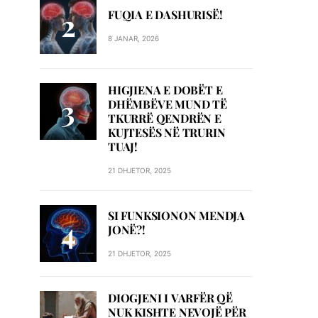
FUQIA E DASHURISË!
8 JANAR, 2026
HIGJIENA E DOBËT E
DHËMBËVE MUND TË
TKURRË QENDRËN E
KUJTESËS NË TRURIN
TUAJ!
21 DHJETOR, 2025
SI FUNKSIONON MENDJA
JONË?!
21 DHJETOR, 2025
DIOGJENI I VARFËR QË
NUK KISHTE NEVOJË PËR