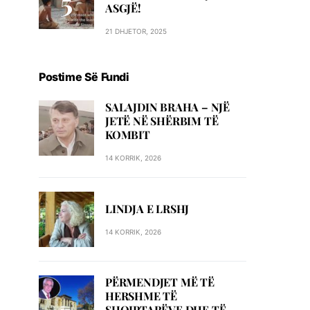
ASGJË!
21 DHJETOR, 2025
Postime Së Fundi
SALAJDIN BRAHA – NJЁ
JETЁ NЁ SHЁRBIM TЁ
KOMBIT
14 KORRIK, 2026
LINDJA E LRSHJ
14 KORRIK, 2026
PËRMENDJET MË TË
HERSHME TË
SHQIPTARËVE DHE TË