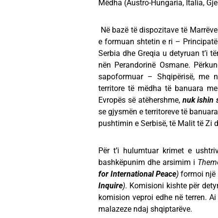
Mëdha (Austro-Hungaria, Italia, Gje
Në bazë të dispozitave të Marrëve
e formuan shtetin e ri – Principatën
Serbia dhe Greqia u detyruan t’i tër
nën Perandorinë Osmane. Përkundër
sapoformuar – Shqipërisë, me n
territore të mëdha të banuara me p
Evropës së atëhershme,
nuk ishin 
se gjysmën e territoreve të banuar
pushtimin e Serbisë, të Malit të
Për t’i hulumtuar krimet e ushtr
bashkëpunim dhe arsimim i
Theme
for International Peace
)
formoi një
Inquire
)
. Komisioni kishte për dety
komision veproi edhe në terren. Ai
malazeze ndaj shqiptarëve.