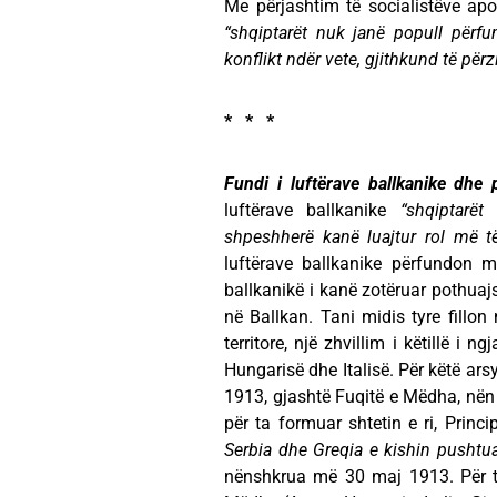
Me përjashtim të socialistëve ap
“shqiptarët nuk janë popull përfu
konflikt ndër vete, gjithkund të për
* * *
Fundi i luftërave ballkanike dhe 
luftërave ballkanike
“shqiptarët
shpeshherë kanë luajtur rol më 
luftërave ballkanike përfundon 
ballkanikë i kanë zotëruar pothuaj
në Ballkan. Tani midis tyre fillon 
territore, një zhvillim i këtillë i 
Hungarisë dhe Italisë. Për këtë ar
1913, gjashtë Fuqitë e Mëdha, nën 
për ta formuar shtetin e ri, Princ
Serbia dhe Greqia e kishin pusht
nënshkrua më 30 maj 1913. Për te