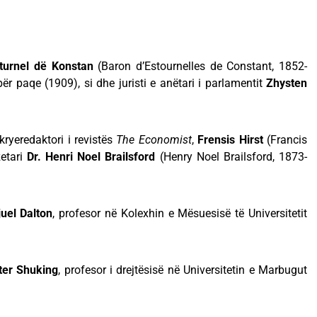
Eturnel dë Konstan
(Baron d’Estournelles de Constant, 1852-
ër paqe (1909), si dhe juristi e anëtari i parlamentit
Zhysten
);
redaktori i revistës
The Economist
,
Frensis Hirst
(Francis
zetari
Dr. Henri Noel Brailsford
(Henry Noel Brailsford, 1873-
uel Dalton
, profesor në Kolexhin e Mësuesisë të Universitetit
lter Shuking
, profesor i drejtësisë në Universitetin e Marbugut