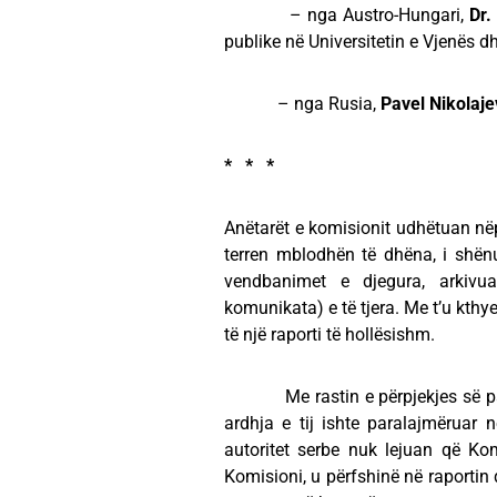
– nga Austro-Hungari,
Dr.
publike në Universitetin e Vjenës d
– nga Rusia,
Pavel Nikolaj
* * *
Anëtarët e komisionit udhëtuan nëpë
terren mblodhën të dhëna, i shën
vendbanimet e djegura, arkivuan
komunikata) e të tjera. Me t’u kthy
të një raporti të hollësishm.
Me rastin e përpjekjes së parë p
ardhja e tij ishte paralajmëruar 
autoritet serbe nuk lejuan që Ko
Komisioni, u përfshinë në raportin 