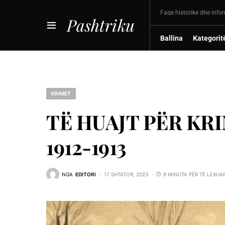
Faqe historike dhe info
Pashtriku
Ballina
Kategorit
KRIMET
TË HUAJT PËR KRI
1912-1913
NGA
EDITORI
17 SHTATOR, 2023
9 MINUTA PËR TË LEXUA