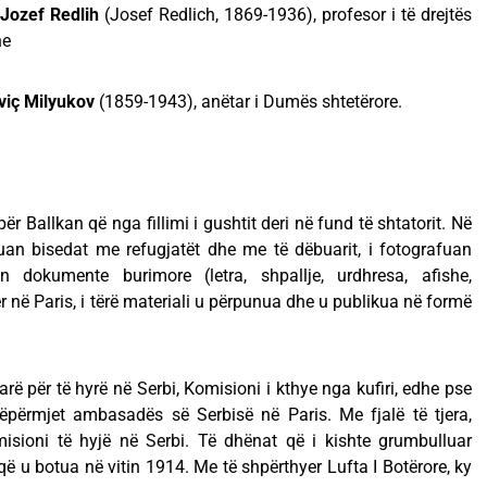
 Jozef Redlih
(Josef Redlich, 1869-1936), profesor i të drejtës
he
eviç Milyukov
(1859-1943), anëtar i Dumës shtetërore.
r Ballkan që nga fillimi i gushtit deri në fund të shtatorit. Në
uan bisedat me refugjatët dhe me të dëbuarit, i fotografuan
 dokumente burimore (letra, shpallje, urdhresa, afishe,
er në Paris, i tërë materiali u përpunua dhe u publikua në formë
ër të hyrë në Serbi, Komisioni i kthye nga kufiri, edhe pse
nëpërmjet ambasadës së Serbisë në Paris. Me fjalë të tjera,
misioni të hyjë në Serbi. Të dhënat që i kishte grumbulluar
që u botua në vitin 1914. Me të shpërthyer Lufta I Botërore, ky