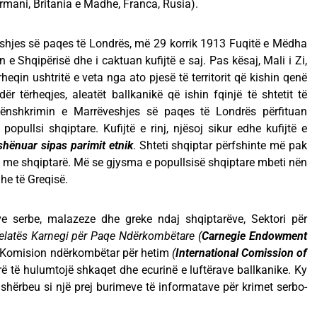
rmani, Britania e Madhe, Franca, Rusia).
shjes së paqes të Londrës, më 29 korrik 1913 Fuqitë e Mëdha
 e Shqipërisë dhe i caktuan kufijtë e saj. Pas kësaj, Mali i Zi,
heqin ushtritë e veta nga ato pjesë të territorit që kishin qenë
 tërheqjes, aleatët ballkanikë që ishin fqinjë të shtetit të
ënshkrimin e Marrëveshjes së paqes të Londrës përfituan
opullsi shqiptare. Kufijtë e rinj, njësoj sikur edhe kufijtë e
shënuar sipas parimit etnik
. Shteti shqiptar përfshinte më pak
a me shqiptarë. Më se gjysma e popullsisë shqiptare mbeti nën
 Zi dhe të Greqisë.
ive serbe, malazeze dhe greke ndaj shqiptarëve, Sektori për
latës Karnegi
për Paqe Ndërkombëtare
(
Carnegie Endowment
 Komision ndërkombëtar për hetim
(
International Comission of
rë të hulumtojë shkaqet dhe ecurinë e luftërave ballkanike. Ky
 shërbeu si një prej burimeve të informatave për krimet serbo-