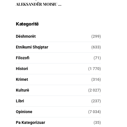
ALEKSANDËR MOISIU …
Kategoritë
Dëshmorët
(299)
Etnikumi Shqiptar
(633)
Filozofi
(71)
Histori
(1 770)
Krimet
(316)
Kulturë
(2 027)
Libri
(237)
Opinione
(7 034)
Pa Kategorizuar
(35)