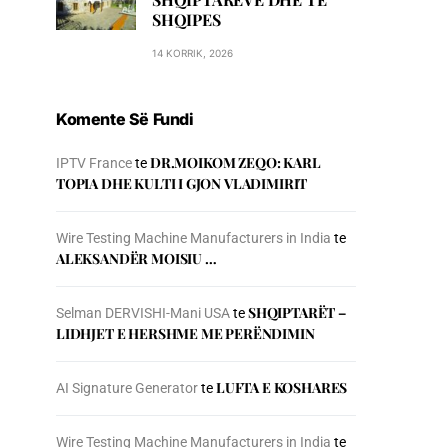
SHQIPES
14 KORRIK, 2026
Komente Së Fundi
DR.MOIKOM ZEQO: KARL
IPTV France
te
TOPIA DHE KULTI I GJON VLADIMIRIT
Wire Testing Machine Manufacturers in India
te
ALEKSANDËR MOISIU …
SHQIPTARËT –
Selman DERVISHI-Mani USA
te
LIDHJET E HERSHME ME PERËNDIMIN
LUFTA E KOSHARES
AI Signature Generator
te
Wire Testing Machine Manufacturers in India
te