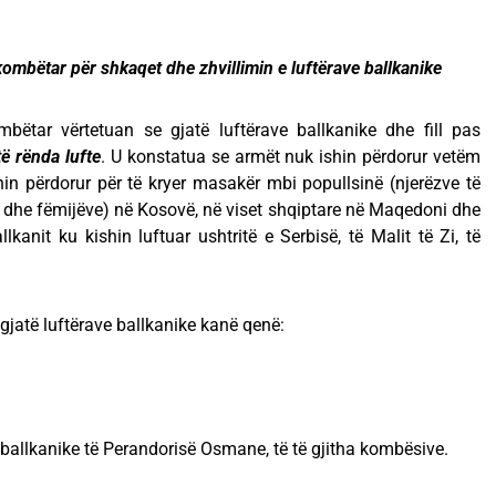
ombëtar për shkaqet dhe zhvillimin e luftërave ballkanike
bëtar vërtetuan se gjatë luftërave ballkanike dhe fill pas
të rënda lufte
. U konstatua se armët nuk ishin përdorur vetëm
hin përdorur për të kryer masakër mbi popullsinë (njerëzve të
 dhe fëmijëve) në Kosovë, në viset shqiptare në Maqedoni dhe
lkanit ku kishin luftuar ushtritë e Serbisë, të Malit të Zi, të
 gjatë luftërave ballkanike kanë qenë:
eve ballkanike të Perandorisë Osmane, të të gjitha kombësive.