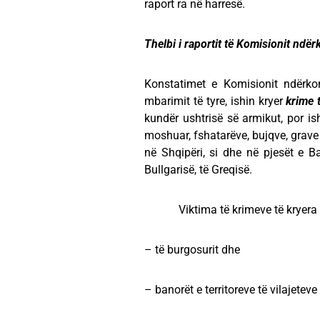
raport ra në harresë.
Thelbi i raportit të
Komisionit ndërk
Konstatimet e Komisionit ndërkom
mbarimit të tyre, ishin kryer
krime 
kundër ushtrisë së armikut, por is
moshuar, fshatarëve, bujqve, grave
në Shqipëri, si dhe në pjesët e Bal
Bullgarisë, të Greqisë.
Viktima të krimeve të kryera
– të burgosurit dhe
– banorët e territoreve të vilajet