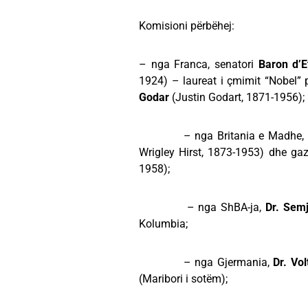
Komisioni përbëhej:
– nga Franca, senatori
Baron d’
1924) – laureat i çmimit “Nobel” p
Godar
(Justin Godart, 1871-1956
– nga Britania e Madhe, krye
Wrigley Hirst, 1873-1953) dhe ga
1958);
– nga ShBA-ja,
Dr. Semj
Kolumbia;
– nga Gjermania,
Dr. Vo
(Maribori i sotëm);