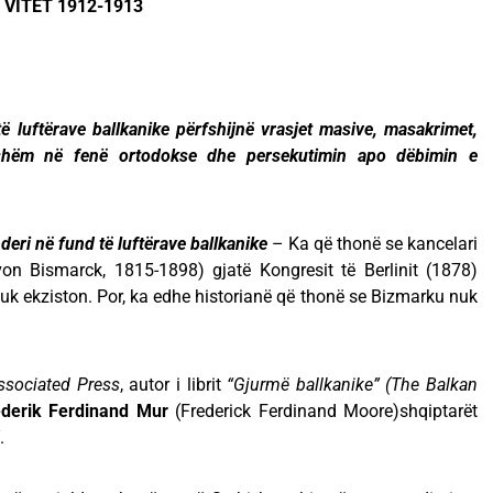
 VITET 1912-1913
ë luftërave ballkanike përfshijnë vrasjet masive, masakrimet,
nshëm në fenë ortodokse dhe persekutimin apo dëbimin e
deri në fund të luftërave ballkanike
– Ka që thonë se kancelari
von Bismarck, 1815-1898) gjatë Kongresit të Berlinit (1878)
k ekziston. Por, ka edhe historianë që thonë se Bizmarku nuk
.
ssociated Press
, autor i librit
“Gjurmë ballkanike” (The Balkan
ederik Ferdinand Mur
(Frederick Ferdinand Moore)shqiptarët
.