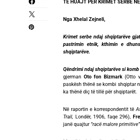
TË HUAJT PËR KRIMET SERBE NË
Nga Xhelal Zejneli,
Krimet serbe ndaj shqiptarëve gjat
pastrimin etnik, kthimin e dhu
shqiptarëve.
Qëndrimi ndaj shqiptarëve si komb 
gjerman
Oto fon Bizmark
(Otto 
paskësh thënë se kombi shqiptar nu
ka thënë diç të tillë për shqiptarët
Në raportin e korrespondentit të
A
Trail,
Londër, 1906, faqe 296),
Fr
janë quajtur
“racë malore primitive”