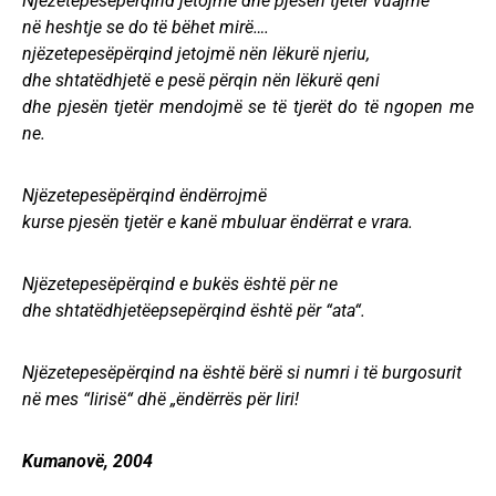
Njëzetepesëpërqind jetojmë dhe pjesën tjetër vuajmë
në heshtje se do të bëhet mirë….
njëzetepesëpërqind jetojmë nën lëkurë njeriu,
dhe shtatëdhjetë e pesë përqin nën lëkurë qeni
dhe pjesën tjetër mendojmë se të tjerët do të ngopen me
ne.
Njëzetepesëpërqind ëndërrojmë
kurse pjesën tjetër e kanë mbuluar ëndërrat e vrara.
Njëzetepesëpërqind e bukës është për ne
dhe shtatëdhjetëepsepërqind është për “ata“.
Njëzetepesëpërqind na është bërë si numri i të burgosurit
në mes “lirisë“ dhë „ëndërrës për liri!
Kumanovë, 2004