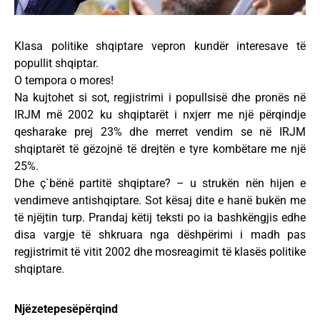
Klasa politike shqiptare vepron kundër interesave të
popullit shqiptar.
O tempora o mores!
Na kujtohet si sot, regjistrimi i popullsisë dhe pronës në
IRJM më 2002 ku shqiptarët i nxjerr me një përqindje
qesharake prej 23% dhe merret vendim se në IRJM
shqiptarët të gëzojnë të drejtën e tyre kombëtare me një
25%.
Dhe ç`bënë partitë shqiptare? – u strukën nën hijen e
vendimeve antishqiptare. Sot kësaj dite e hanë bukën me
të njëjtin turp. Prandaj këtij teksti po ia bashkëngjis edhe
disa vargje të shkruara nga dëshpërimi i madh pas
regjistrimit të vitit 2002 dhe mosreagimit të klasës politike
shqiptare.
Njëzetepesëpërqind