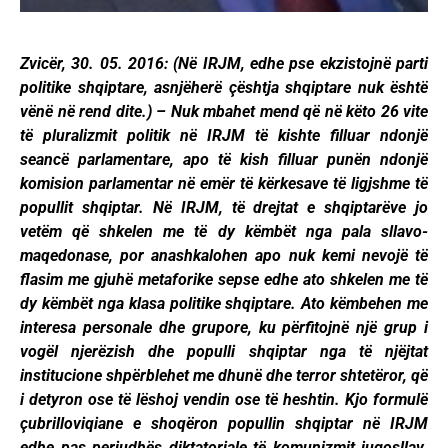
Zvicër, 30. 05. 2016: (Në IRJM, edhe pse ekzistojnë parti
politike shqiptare, asnjëherë çështja shqiptare nuk është
vënë në rend dite.) – Nuk mbahet mend që në këto 26 vite
të pluralizmit politik në IRJM të kishte filluar ndonjë
seancë parlamentare, apo të kish filluar punën ndonjë
komision parlamentar në emër të kërkesave të ligjshme të
popullit shqiptar. Në IRJM, të drejtat e shqiptarëve jo
vetëm që shkelen me të dy këmbët nga pala sllavo-
maqedonase, por anashkalohen apo nuk kemi nevojë të
flasim me gjuhë metaforike sepse edhe ato shkelen me të
dy këmbët nga klasa politike shqiptare. Ato këmbehen me
interesa personale dhe grupore, ku përfitojnë një grup i
vogël njerëzish dhe populli shqiptar nga të njëjtat
institucione shpërblehet me dhunë dhe terror shtetëror, që
i detyron ose të lëshoj vendin ose të heshtin. Kjo formulë
çubrilloviqiane e shoqëron popullin shqiptar në IRJM
edhe pas periudhës diktatoriale të komunizmit jugosllav.