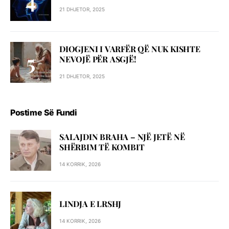
21 DHJETOR, 2025
DIOGJENI I VARFËR QË NUK KISHTE
NEVOJË PËR ASGJË!
21 DHJETOR, 2025
Postime Së Fundi
SALAJDIN BRAHA – NJЁ JETЁ NЁ
SHЁRBIM TЁ KOMBIT
14 KORRIK, 2026
LINDJA E LRSHJ
14 KORRIK, 2026