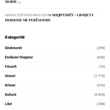
MOISIU …
SHQIPTARËT – LIDHJET E
Selman DERVISHI-Mani USA
te
HERSHME ME PERËNDIMIN
Kategoritë
Dëshmorët
(299)
Etnikumi Shqiptar
(633)
Filozofi
(72)
Histori
(1 770)
Krimet
(316)
Kulturë
(2 029)
Libri
(238)