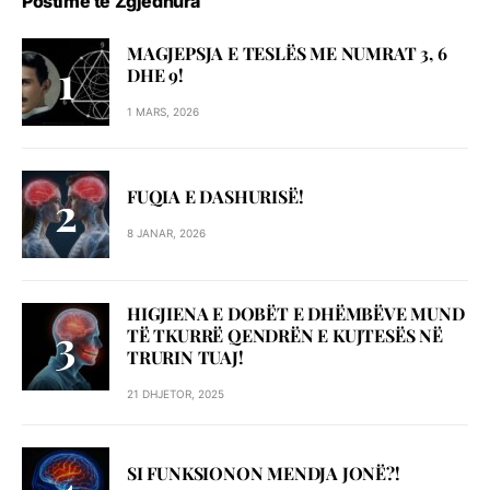
Postime të Zgjedhura
MAGJEPSJA E TESLËS ME NUMRAT 3, 6
DHE 9!
1 MARS, 2026
FUQIA E DASHURISË!
8 JANAR, 2026
HIGJIENA E DOBËT E DHËMBËVE MUND
TË TKURRË QENDRËN E KUJTESËS NË
TRURIN TUAJ!
21 DHJETOR, 2025
SI FUNKSIONON MENDJA JONË?!