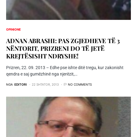
OPINIONE
ADNAN ABRASHI: PAS ZGJEDHEVE TË 3
NËNTORIT, PRIZRENI DO TË JETË
KREJTËSISHT NDRYSHE!
Prizren, 22. 09. 2013 – Edhe pse ishte ditë tregu, kur zakonisht
qendra e saj gumëzhinë nga njerëzit,…
NGA
EDITORI
22 SHTATOR, 2013
NO COMMENTS