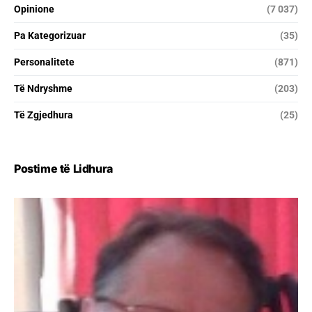
Opinione
(7 037)
Pa Kategorizuar
(35)
Personalitete
(871)
Të Ndryshme
(203)
Të Zgjedhura
(25)
Postime të Lidhura