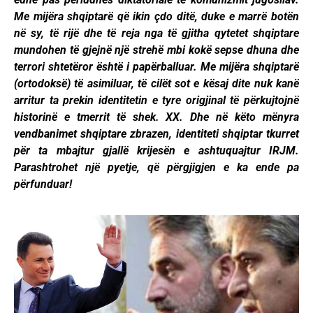
Me mijëra shqiptarë që ikin çdo ditë, duke e marrë botën
në sy, të rijë dhe të reja nga të gjitha qytetet shqiptare
mundohen të gjejnë një strehë mbi kokë sepse dhuna dhe
terrori shtetëror është i papërballuar. Me mijëra shqiptarë
(ortodoksë) të asimiluar, të cilët sot e kësaj dite nuk kanë
arritur ta prekin identitetin e tyre origjinal të përkujtojnë
historinë e tmerrit të shek. XX. Dhe në këto mënyra
vendbanimet shqiptare zbrazen, identiteti shqiptar tkurret
për ta mbajtur gjallë krijesën e ashtuquajtur IRJM.
Parashtrohet një pyetje, që përgjigjen e ka ende pa
përfunduar!