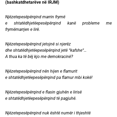
(bashkatdhetarëve në IRJM)
Njëzetepesëpërqind marrin frymë
e shtatëdhjetëepesëpërqind kanë probleme me
frymëmarrjen e lirë.
Njëzetepesëpërqind jetojnë si njerëz
dhe shtatëdhjetëepesëpërqind jetë “kafshe“…
A thua ka të bëj kjo me demokracinë?
Njëzetepesëpërqind nën hijen e flamurit
e shtatëdhjetëepesëpërqind pa flamur mbi kokë!
Njëzetepesëpërqind e flasin gjuhën e lirisë
e shtatëdhjetëepesëpërqind të pagjuhë.
Njëzetepesëpërqind nuk është numër i thjeshtë