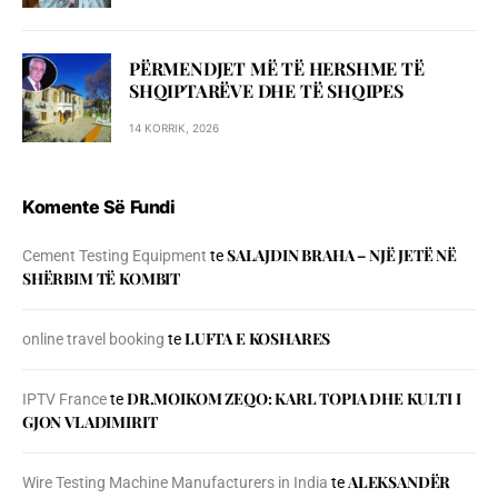
PËRMENDJET MË TË HERSHME TË
SHQIPTARËVE DHE TË SHQIPES
14 KORRIK, 2026
Komente Së Fundi
SALAJDIN BRAHA – NJЁ JETЁ NЁ
Cement Testing Equipment
te
SHЁRBIM TЁ KOMBIT
LUFTA E KOSHARES
online travel booking
te
DR.MOIKOM ZEQO: KARL TOPIA DHE KULTI I
IPTV France
te
GJON VLADIMIRIT
ALEKSANDËR
Wire Testing Machine Manufacturers in India
te