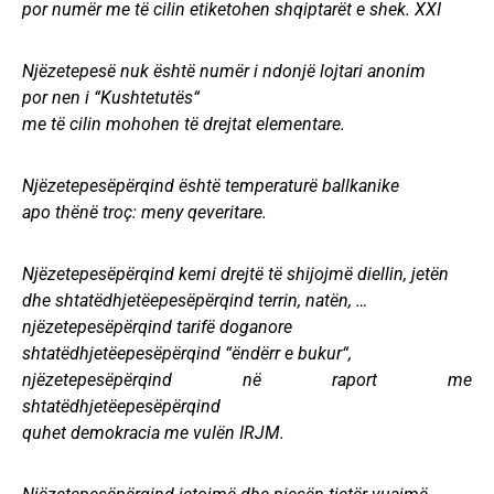
por numër me të cilin etiketohen shqiptarët e shek. XXI
Njëzetepesë nuk është numër i ndonjë lojtari anonim
por nen i “Kushtetutës“
me të cilin mohohen të drejtat elementare.
Njëzetepesëpërqind është temperaturë ballkanike
apo thënë troç: meny qeveritare.
Njëzetepesëpërqind kemi drejtë të shijojmë diellin, jetën
dhe shtatëdhjetëepesëpërqind terrin, natën, …
njëzetepesëpërqind tarifë doganore
shtatëdhjetëepesëpërqind “ëndërr e bukur“,
njëzetepesëpërqind në raport me
shtatëdhjetëepesëpërqind
quhet demokracia me vulën IRJM.