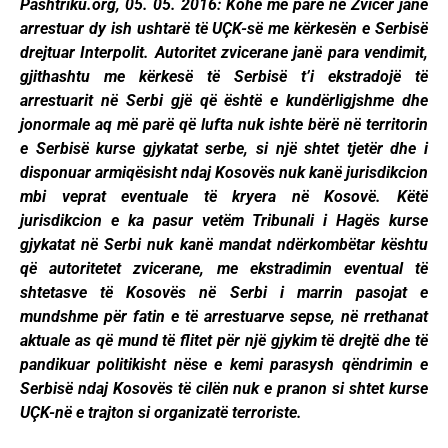
Pashtriku.org, 05. 05. 2016: Kohë më parë në Zvicër janë
arrestuar dy ish ushtarë të UÇK-së me kërkesën e Serbisë
drejtuar Interpolit. Autoritet zvicerane janë para vendimit,
gjithashtu me kërkesë të Serbisë t’i ekstradojë të
arrestuarit në Serbi gjë që është e kundërligjshme dhe
jonormale aq më parë që lufta nuk ishte bërë në territorin
e Serbisë kurse gjykatat serbe, si një shtet tjetër dhe i
disponuar armiqësisht ndaj Kosovës nuk kanë jurisdikcion
mbi veprat eventuale të kryera në Kosovë. Këtë
jurisdikcion e ka pasur vetëm Tribunali i Hagës kurse
gjykatat në Serbi nuk kanë mandat ndërkombëtar kështu
që autoritetet zvicerane, me ekstradimin eventual të
shtetasve të Kosovës në Serbi i marrin pasojat e
mundshme për fatin e të arrestuarve sepse, në rrethanat
aktuale as që mund të flitet për një gjykim të drejtë dhe të
pandikuar politikisht nëse e kemi parasysh qëndrimin e
Serbisë ndaj Kosovës të cilën nuk e pranon si shtet kurse
UÇK-në e trajton si organizatë terroriste.