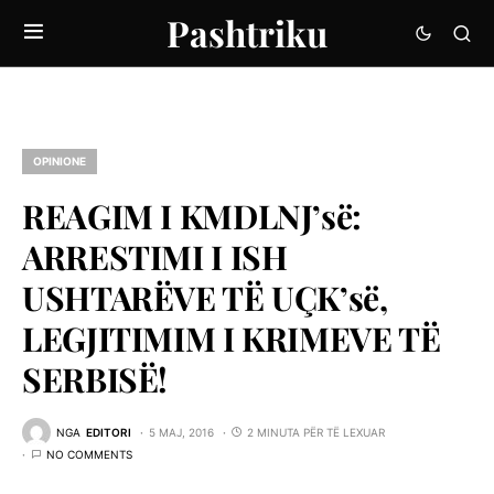
Pashtriku
OPINIONE
REAGIM I KMDLNJ’së:
ARRESTIMI I ISH
USHTARËVE TË UÇK’së,
LEGJITIMIM I KRIMEVE TË
SERBISË!
NGA
EDITORI
5 MAJ, 2016
2 MINUTA PËR TË LEXUAR
NO COMMENTS