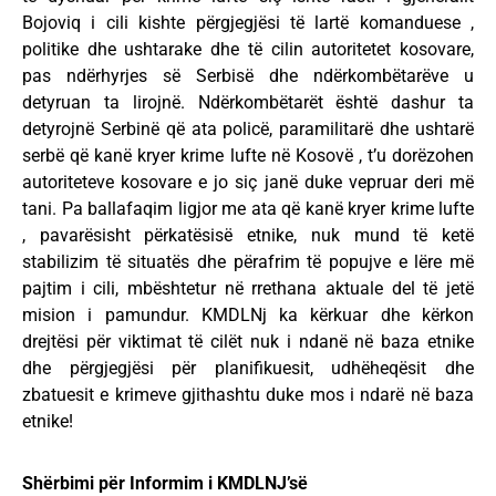
Bojoviq i cili kishte përgjegjësi të lartë komanduese ,
politike dhe ushtarake dhe të cilin autoritetet kosovare,
pas ndërhyrjes së Serbisë dhe ndërkombëtarëve u
detyruan ta lirojnë. Ndërkombëtarët është dashur ta
detyrojnë Serbinë që ata policë, paramilitarë dhe ushtarë
serbë që kanë kryer krime lufte në Kosovë , t’u dorëzohen
autoriteteve kosovare e jo siç janë duke vepruar deri më
tani. Pa ballafaqim ligjor me ata që kanë kryer krime lufte
, pavarësisht përkatësisë etnike, nuk mund të ketë
stabilizim të situatës dhe përafrim të popujve e lëre më
pajtim i cili, mbështetur në rrethana aktuale del të jetë
mision i pamundur. KMDLNj ka kërkuar dhe kërkon
drejtësi për viktimat të cilët nuk i ndanë në baza etnike
dhe përgjegjësi për planifikuesit, udhëheqësit dhe
zbatuesit e krimeve gjithashtu duke mos i ndarë në baza
etnike!
Shërbimi për Informim i KMDLNJ’së