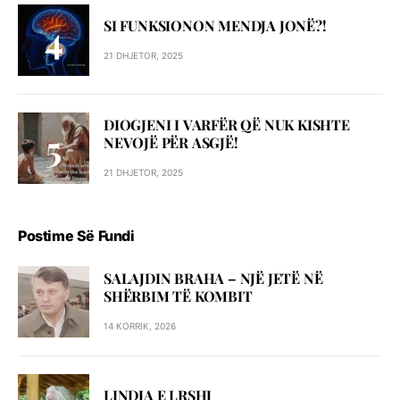
SI FUNKSIONON MENDJA JONË?!
21 DHJETOR, 2025
DIOGJENI I VARFËR QË NUK KISHTE
NEVOJË PËR ASGJË!
21 DHJETOR, 2025
Postime Së Fundi
SALAJDIN BRAHA – NJЁ JETЁ NЁ
SHЁRBIM TЁ KOMBIT
14 KORRIK, 2026
LINDJA E LRSHJ