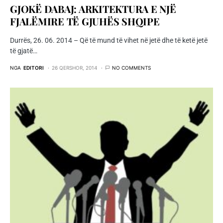
GJOKË DABAJ: ARKITEKTURA E NJË
FJALËMIRE TË GJUHËS SHQIPE
Durrës, 26. 06. 2014 – Që të mund të vihet në jetë dhe të ketë jetë
të gjatë…
NGA
EDITORI
26 QERSHOR, 2014
NO COMMENTS