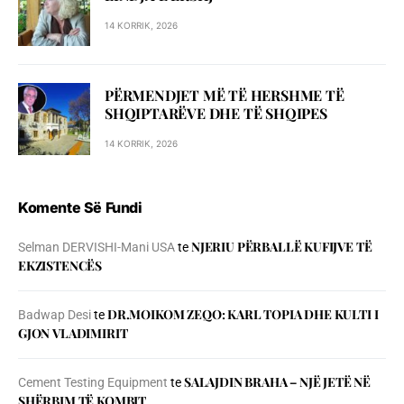
14 KORRIK, 2026
PËRMENDJET MË TË HERSHME TË
SHQIPTARËVE DHE TË SHQIPES
14 KORRIK, 2026
Komente Së Fundi
NJERIU PЁRBALLЁ KUFIJVE TЁ
Selman DERVISHI-Mani USA
te
EKZISTENCЁS
DR.MOIKOM ZEQO: KARL TOPIA DHE KULTI I
Badwap Desi
te
GJON VLADIMIRIT
SALAJDIN BRAHA – NJЁ JETЁ NЁ
Cement Testing Equipment
te
SHЁRBIM TЁ KOMBIT