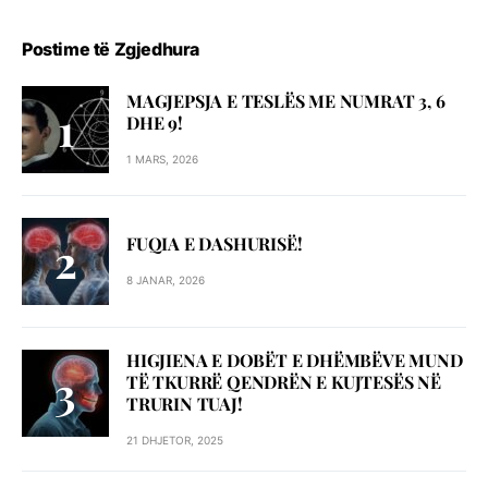
Postime të Zgjedhura
MAGJEPSJA E TESLËS ME NUMRAT 3, 6
DHE 9!
1 MARS, 2026
FUQIA E DASHURISË!
8 JANAR, 2026
HIGJIENA E DOBËT E DHËMBËVE MUND
TË TKURRË QENDRËN E KUJTESËS NË
TRURIN TUAJ!
21 DHJETOR, 2025