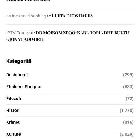
LUFTA E KOSHARES
online travel booking
te
DR.MOIKOM ZEQO: KARL TOPIA DHE KULTI I
IPTV France
te
GJON VLADIMIRIT
Kategoritë
Dëshmorët
(299)
Etnikumi Shqiptar
(633)
Filozofi
(72)
Histori
(1 770)
Krimet
(316)
Kulturë
(2 029)