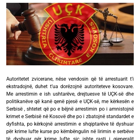
Autoritetet zvicerane, nëse vendosin që të arrestuarit t’i
ekstradojnë, duhet t’ua dorëzojnë autoriteteve kosovare.
Me arrestimin e ish ushtarëve, drejtuesve të UÇK-së dhe
politikanëve që kanë qenë pjesë e UÇK-së, me kërkesën e
Serbisë , shtetet që po e bëjnë arrestimin po i amnistojnë
krimet e Serbisë në Kosovë dhe po i zbatojnë standardet e
dyfishta, po kërkojnë arrestimin e shqiptarëve të dyshuar
për krime lufte kurse po këmbëngulin në lirimin e serbëve
të dyshuar për krime lufte siç ishte rasti i gjeneralit