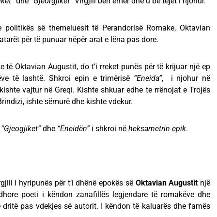
iket”
dhe
“Gjeorgjiket”
Virgjili bëri emër dhe u bë tejet i njohur.
 politikës së themeluesit të Perandorisë Romake, Oktavian
fshatarët për të punuar nëpër arat e lëna pas dore.
 të Oktavian Augustit, do t’i rreket punës për të krijuar një ep
ëve të lashtë. Shkroi epin e trimërisë
“Eneida”
, i njohur në
ishte vajtur në Greqi. Kishte shkuar edhe te rrënojat e Trojës
 Brindizi, ishte sëmurë dhe kishte vdekur.
 “Gjeogjiket”
dhe
“Eneidën”
i shkroi në
heksametrin epik
.
jili i hyripunës për t’i dhënë epokës së
Oktavian Augustit
një
dhore poeti i këndon zanafillës legjendare të romakëve dhe
 dritë pas vdekjes së autorit. I këndon të kaluarës dhe famës