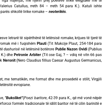
 nga ndjenjat, me njërin prej poetëve lirikë elegjiakë më të
alerius Catullus, rreth 84 – rreth 54 para K.). Katuli ishte
 parës shkollë lirike romake –
neoterikës
.
sve letrarë të sipërthënë të letërsisë romake, krijues të tjerë të
 romak më i fuqishëm
Plauti
(Tit Makcije Plaut, 254-184 para
të dashurisë
në letërsinë botërore
Publie Nazon
Ovidi
(Publius
 K.) dhe
Petronie Arbiter
(Tit ose Gaj, ? – vdiq në vitn 66 pas
ak
Neronit
(Nero Claudius fillius Caesar Augustus Germanicus,
t, me tematikën, me format dhe me prosedetë e stilit, Virgjili
letërsitë evropiane.
ve,
“Bukoliket”
(
Poezi baritore
, 42-39 para K., që më vonë nëpër
ërforcoi formën tradicionale të idilit baritor në të cilin barinjtë e