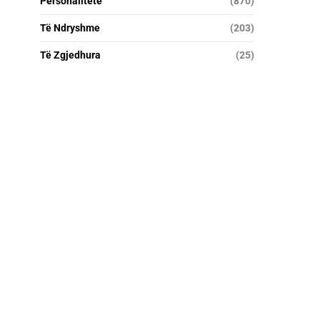
Personalitete
(870)
Të Ndryshme
(203)
Të Zgjedhura
(25)