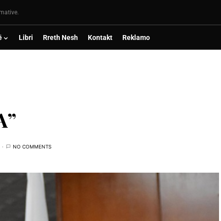
rmative.
ë
Libri
Rreth Nesh
Kontakt
Reklamo
A”
NO COMMENTS