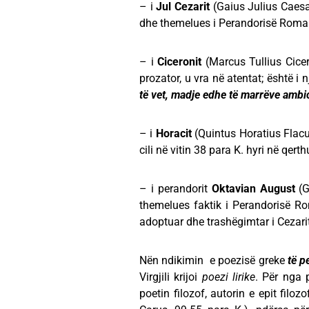
– i
Jul Cezarit
(Gaius Julius Caesar
dhe themelues i Perandorisë Roma
– i
Ciceronit
(Marcus Tullius Cicer
prozator, u vra në atentat; është i
të vet, madje edhe të marrëve ambi
– i
Horacit
(Quintus Horatius Flacu
cili në vitin 38 para K. hyri në qerth
– i perandorit
Oktavian August
(G
themelues faktik i Perandorisë Rom
adoptuar dhe trashëgimtar i Cezar
Nën ndikimin e poezisë greke
të p
Virgjili krijoi
poezi lirike
. Për nga p
poetin filozof, autorin e epit filoz