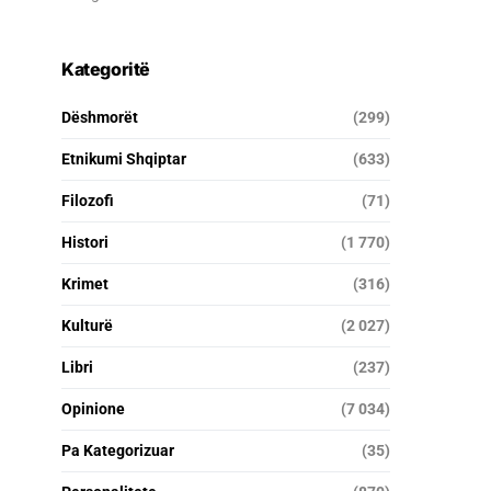
Kategoritë
Dëshmorët
(299)
Etnikumi Shqiptar
(633)
Filozofi
(71)
Histori
(1 770)
Krimet
(316)
Kulturë
(2 027)
Libri
(237)
Opinione
(7 034)
Pa Kategorizuar
(35)