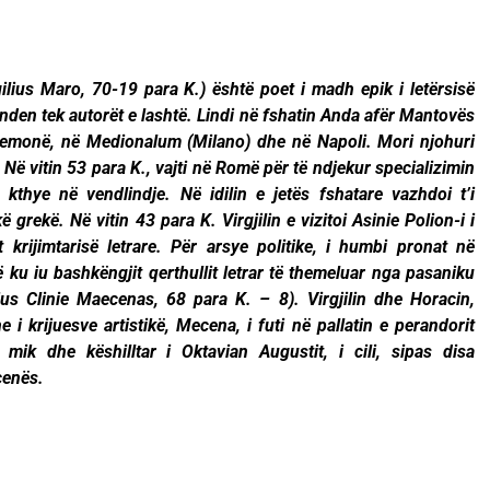
gilius Maro, 70-19 para K.) është poet i madh epik i letërsisë
enden tek autorët e lashtë. Lindi në fshatin Anda afër Mantovës
 Kremonë, në Medionalum (Milano) dhe në Napoli. Mori njohuri
. Në vitin 53 para K., vajti në Romë për të ndjekur specializimin
kthye në vendlindje. Në idilin e jetës fshatare vazhdoi t’i
ë grekë. Në vitin 43 para K. Virgjilin e vizitoi Asinie Polion-i i
t krijimtarisë letrare. Për arsye politike, i humbi pronat në
ku iu bashkëngjit qerthullit letrar të themeluar nga pasaniku
s Clinie Maecenas, 68 para K. – 8). Virgjilin dhe Horacin,
 i krijuesve artistikë, Mecena, i futi në pallatin e perandorit
mik dhe këshilltar i Oktavian Augustit, i cili, sipas disa
e Mecenës.