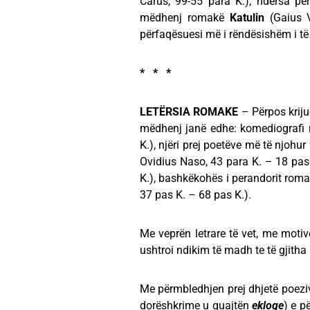
Carus, 99-55 para K.), ndërsa për
mëdhenj romakë
Katulin
(Gaius V
përfaqësuesi më i rëndësishëm i të
* * *
LETËRSIA ROMAKE
– Përpos krijue
mëdhenj janë edhe: komediografi
K.), njëri prej poetëve më të njohur
Ovidius Naso, 43 para K. – 18 pas
K.), bashkëkohës i perandorit rom
37 pas K. – 68 pas K.).
Me veprën letrare të vet, me motive
ushtroi ndikim të madh te të gjitha 
Me përmbledhjen prej dhjetë poezi
dorëshkrime u quajtën
ekloge
) e p