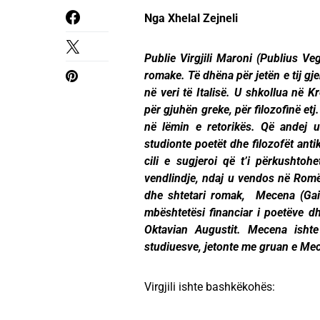
Nga Xhelal Zejneli
Publie Virgjili Maroni (Publius Ve
romake. Të dhëna për jetën e tij gj
në veri të Italisë. U shkollua në
për gjuhën greke, për filozofinë etj
në lëmin e retorikës. Që andej u 
studionte poetët dhe filozofët antik
cili e sugjeroi që t’i përkushtohe
vendlindje, ndaj u vendos në Romë 
dhe shtetari romak, Mecena (Gaiu
mbështetësi financiar i poetëve dhe
Oktavian Augustit. Mecena ishte 
studiuesve, jetonte me gruan 
Virgjili ishte bashkëkohës: