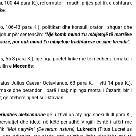
, 100-44 para K.), reformator i madh, prijës politik e ushtarak
ke;
o, 106-43 para K.), politikan dhe konsull, orator i shquar dhe
 njohur për sentencën:
“Një komb mund t’u mbijetojë të marrëve
ciozë, por nuk mund t’u mbijetojë tradhtarëve që janë brenda”
;
s, 65-8 para K.), një nga poetët lirikë më të mëdhenj romakë, i
ullin e
Mecenës
;
aius Julius Caesar Octavianus, 63 para K. – viti 14 pas K.),
ake dhe perandor i parë i saj; nip nga motra i Cezarit, bir i
it; që atëherë njihet si Oktavian.
eriudhës aleksandrine
që u zhvillua aty nga shekulli III para K.,
ërsiatjet dhe idetë, në këtë periudhë Virgjili është i afërt me
ofik
“Mbi natyrën”
(De rerum natura)
,
Lukrecin
(Titus Lucretius