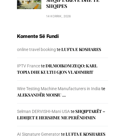
SHQIPES
14 KORRIK, 2026
Komente Së Fundi
LUFTA E KOSHARES
online travel booking
te
DR.MOIKOM ZEQO: KARL
IPTV France
te
TOPIA DHE KULTI I GJON VLADIMIRIT
Wire Testing Machine Manufacturers in India
te
ALEKSANDËR MOISIU …
SHQIPTARËT –
Selman DERVISHI-Mani USA
te
LIDHJET E HERSHME ME PERËNDIMIN
LUFTA E KOSHARES
AI Signature Generator
te