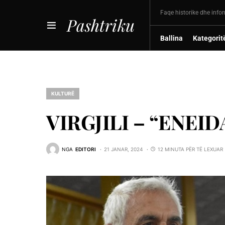
Faqe historike dhe info
Pashtriku
Ballina
Kategorit
KULTURË
VIRGJILI – “ENEID
NGA
EDITORI
21 JANAR, 2024
12 MINUTA PËR TË LEXUAR