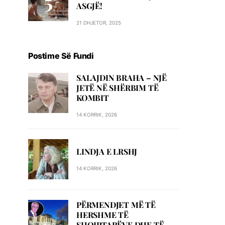
ASGJË!
21 DHJETOR, 2025
Postime Së Fundi
SALAJDIN BRAHA – NJЁ
JETЁ NЁ SHЁRBIM TЁ
KOMBIT
14 KORRIK, 2026
LINDJA E LRSHJ
14 KORRIK, 2026
PËRMENDJET MË TË
HERSHME TË
SHQIPTARËVE DHE TË