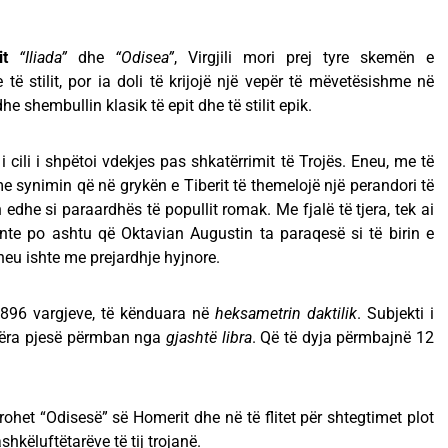
t
“Iliada”
dhe
“Odisea”
, Virgjili mori prej tyre skemën e
 stilit, por ia doli të krijojë një vepër të mëvetësishme në
he shembullin klasik të epit dhe të stilit epik.
, i cili i shpëtoi vdekjes pas shkatërrimit të Trojës. Eneu, me të
 me synimin që në grykën e Tiberit të themelojë një perandori të
 edhe si paraardhës të popullit romak. Me fjalë të tjera, tek ai
onte po ashtu që Oktavian Augustin ta paraqesë si të birin e
Eneu ishte me prejardhje hyjnore.
9896 vargjeve, të kënduara në
heksametrin daktilik
. Subjekti i
jëra pjesë përmban nga
gjashtë libra
. Që të dyja përmbajnë 12
rohet “Odisesë” së Homerit dhe në të flitet për shtegtimet plot
shkëluftëtarëve të tij trojanë.