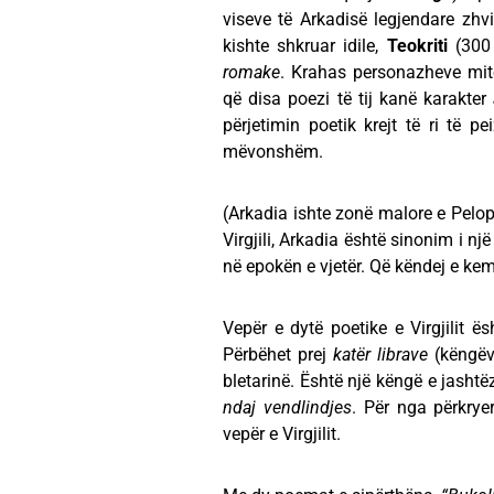
viseve të Arkadisë legjendare zhv
kishte shkruar idile,
Teokriti
(300 
romake
. Krahas personazheve mit
që disa poezi të tij kanë karakter
përjetimin poetik krejt të ri të pe
mëvonshëm.
(Arkadia ishte zonë malore e Pelop
Virgjili, Arkadia është sinonim i nj
në epokën e vjetër. Që këndej e ke
Vepër e dytë poetike e Virgjilit ë
Përbëhet prej
katër librave
(këngëve
bletarinë. Është një këngë e jash
ndaj vendlindjes
. Për nga përkrye
vepër e Virgjilit.