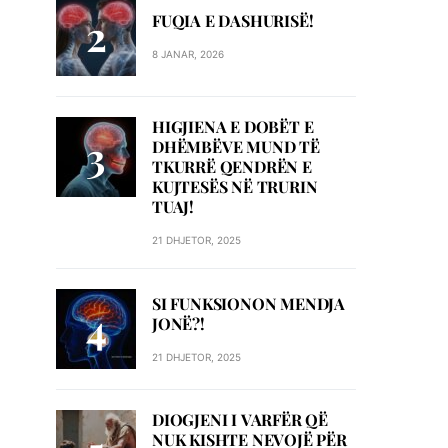
FUQIA E DASHURISË!
8 JANAR, 2026
HIGJIENA E DOBËT E
DHËMBËVE MUND TË
TKURRË QENDRËN E
KUJTESËS NË TRURIN
TUAJ!
21 DHJETOR, 2025
SI FUNKSIONON MENDJA
JONË?!
21 DHJETOR, 2025
DIOGJENI I VARFËR QË
NUK KISHTE NEVOJË PËR