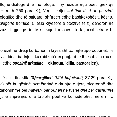
illojnë dialogë dhe monologë. I frymëzuar nga poeti grek që
– rreth 250 para K.), Virgjili krijoi
lloj lirik të ri në poezinë
ologjike dhe të sajuara, shfaqen edhe bashkëkohësit, kështu
alegorie politike
. Cilësia kryesore e poezive të tij qëndron në
izazhit, gjë që do të ndikojë fuqishëm te krijuesit letrarë të
onezit në Greqi ku banonin kryesisht barinjtë apo çobanët. Te
ë visi ideal barinjsh, ku mbizotëron paqja dhe thjeshtësia mu si
mi edhe
poezinë arkadike
– eklogun, idilin, pastoralen)
.
shtë epi didaktik
“Gjeorgjiket”
(Mbi bujqësinë,
37-29 para K.
)
.
) për bujqësinë, pemëtarinë e drunjtë e tjerë, blegtorinë dhe
tëzakonshme për
natyrën, për punën në fushë dhe për dashurinë
rja e shprehjes dhe tablotë poetike, konsiderohet më e mira