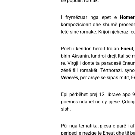
së popullit romak.
I frymëzuar nga epet e
Homeri
kompozicionit dhe shumë prosede të
letërsinë romake. Krijoi njëherazi ed
Poeti i këndon heroit trojan
Eneut
birin Aksanin, lundroi drejt Italisë
re. Virgjili donte ta paraqesë Eneun
zënë fill romakët. Tërthorazi, syn
Venerës
, për arsye se sipas mitit, 
Epi përbëhet prej 12 librave apo 
poemës ndahet në dy pjesë. Çdon
sish.
Për nga tematika, pjesa e parë i af
peripeci e rreziqe të Eneut dhe të ba