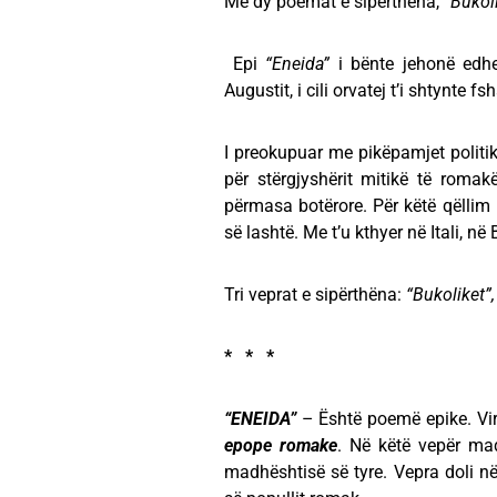
Me dy poemat e sipërthëna,
“Bukol
Epi
“Eneida”
i bënte jehonë edhe
Augustit, i cili orvatej t’i shtynte 
I preokupuar me pikëpamjet politike
për stërgjyshërit mitikë të romak
përmasa botërore. Për këtë qëllim k
së lashtë. Me t’u kthyer në Itali, në
Tri veprat e sipërthëna:
“Bukoliket”,
* * *
“ENEIDA”
– Është poemë epike. Virg
epope romake
. Në këtë vepër ma
madhështisë së tyre. Vepra doli në