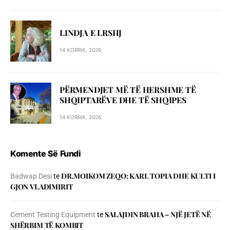
LINDJA E LRSHJ
14 KORRIK, 2026
PËRMENDJET MË TË HERSHME TË
SHQIPTARËVE DHE TË SHQIPES
14 KORRIK, 2026
Komente Së Fundi
DR.MOIKOM ZEQO: KARL TOPIA DHE KULTI I
Badwap Desi
te
GJON VLADIMIRIT
SALAJDIN BRAHA – NJЁ JETЁ NЁ
Cement Testing Equipment
te
SHЁRBIM TЁ KOMBIT