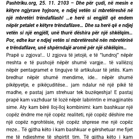
Pashtriku.org, 25. 11. 2103 – Dhe për çudi, në mesin e
këtyre ngjyrave hyjnore, e ndjej vetën si mbretëreshë në
një mbretëri trëndafilash! …e herë si engjëll që endem
nëpër petalet e këtyre trëndafilave… Dhe sa herë që e ndjej
vetën si një engjëll, unë thurë dëshira për një shkëlqim…
Por, edhe kur e ndjej vetën si mbretëreshë nën mbretërinë
e trëndafilave, unë shpërndajë aromë për një shkëlqim…
Prapë u zgjova!… U zgjova të jetojë, e të “lundroj” nëpër
rreshta e të pushojë nëpër shumë vargje… të vallëzoj
nëpër pentagramet e tingujve të artikuluar të jetës. Kam
bredhur nëpër shumë mendime, ide… nëpër shumë
pikëpyetje, e pikëçuditëse… jam ndalur në një pikë të
madhe, e pastaj jam strehuar tek buzëqeshja! E pastaj
prapë kam vazhduar të lozë nëpër labirintin e imagjinatës
sime. Aty kam bërë lloj-lloj kombinimi: kam bashkuar një
copëz ëndrre me një copëz realiteti, një copëz dëshire me
një copëz ngrohtësie, një copëz shprese me një copëz
rreze… Të gjitha këto i kam bashkuar e gërshetuar me fijet
me të ndjeshme të shpirtit tim. Të gjitha këto i kam