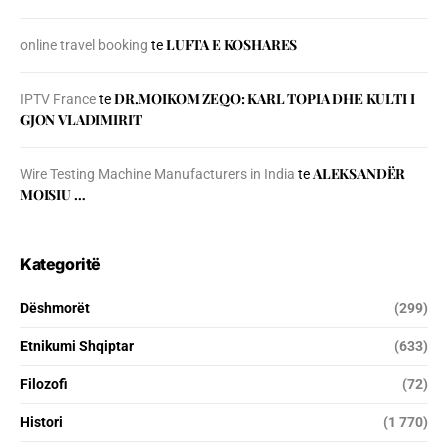
LUFTA E KOSHARES
online travel booking
te
DR.MOIKOM ZEQO: KARL TOPIA DHE KULTI I
IPTV France
te
GJON VLADIMIRIT
ALEKSANDËR
Wire Testing Machine Manufacturers in India
te
MOISIU …
Kategoritë
Dëshmorët
(299)
Etnikumi Shqiptar
(633)
Filozofi
(72)
Histori
(1 770)