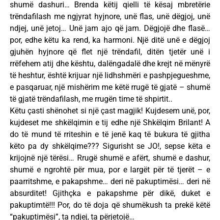
shumë dashuri… Brenda këtij qielli të kësaj mbretërie
trëndafilash me ngjyrat hyjnore, unë flas, unë dëgjoj, unë
ndjej, unë jetoj… Unë jam ajo që jam. Dëgjojë dhe flasë…
por, edhe këtu ka rend, ka harmoni. Një ditë unë e dëgjoj
gjuhën hyjnore që flet një trëndafil, ditën tjetër unë i
rrëfehem atij dhe kështu, dalëngadalë dhe krejt në mënyrë
të heshtur, është krijuar një lidhshmëri e pashpjegueshme,
e pasqaruar, një mishërim me këtë rrugë të gjatë – shumë
të gjatë trëndafilash, me rrugën time të shpirtit..
Këtu çasti shënohet si një çast magjik! Kujdesem unë, por,
kujdeset me shkëlqimin e tij edhe një Shkëlqim Brilant! A
do të mund të rriteshin e të jenë kaq të bukura të gjitha
këto pa dy shkëlqime??? Sigurisht se JO!, sepse këta e
krijojnë një tërësi… Rrugë shumë e afërt, shumë e dashur,
shumë e ngrohtë për mua, por e largët për të tjerët – e
paarritshme, e pakapshme… deri në pakuptimësi… deri në
absurditet! Gjithçka e pakapshme për dikë, duket e
pakuptimtë!!! Por, do të doja që shumëkush ta prekë këtë
“pakuptimësi”, ta ndjej, ta përjetojë…