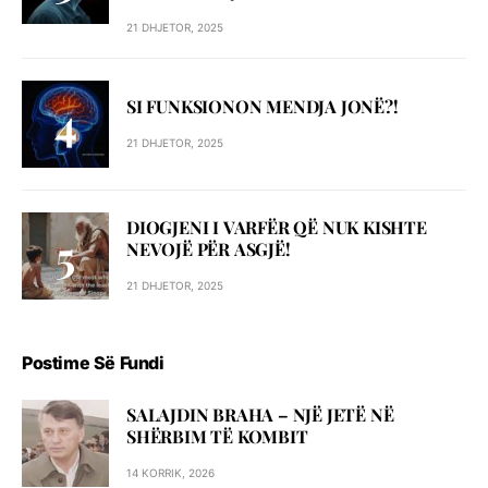
21 DHJETOR, 2025
SI FUNKSIONON MENDJA JONË?!
21 DHJETOR, 2025
DIOGJENI I VARFËR QË NUK KISHTE
NEVOJË PËR ASGJË!
21 DHJETOR, 2025
Postime Së Fundi
SALAJDIN BRAHA – NJЁ JETЁ NЁ
SHЁRBIM TЁ KOMBIT
14 KORRIK, 2026