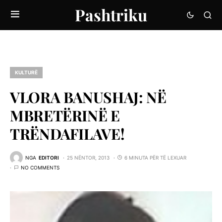
Pashtriku
KULTURË
VLORA BANUSHAJ: NË
MBRETËRINË E
TRËNDAFILAVE!
NGA
EDITORI
25 NËNTOR, 2013
6 MINUTA PËR TË LEXUAR
NO COMMENTS