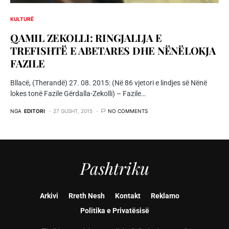
KULTURË
QAMIL ZEKOLLI: RINGJALLJA E
TREFISHTË E ABETARES DHE NËNËLOKJA
FAZILE
Bllacë, (Therandë) 27. 08. 2015: (Në 86 vjetori e lindjes së Nënë
lokes tonë Fazile Gërdalla-Zekolli) – Fazile…
NGA
EDITORI
27 GUSHT, 2015
NO COMMENTS
Pashtriku
Arkivi
Rreth Nesh
Kontakt
Reklamo
Politika e Privatësisë