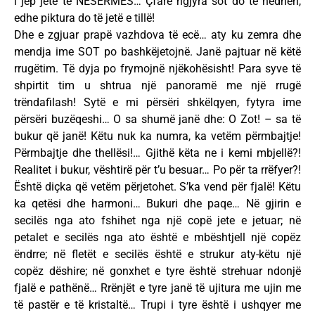
i jep jetë të NESËRMËS… Çfarë ngjyra sot do të hedhën,
edhe piktura do të jetë e tillë!
Dhe e zgjuar prapë vazhdova të ecë… aty ku zemra dhe
mendja ime SOT po bashkëjetojnë. Janë pajtuar në këtë
rrugëtim. Të dyja po frymojnë njëkohësisht! Para syve të
shpirtit tim u shtrua një panoramë me një rrugë
trëndafilash! Sytë e mi përsëri shkëlqyen, fytyra ime
përsëri buzëqeshi… O sa shumë janë dhe: O Zot! – sa të
bukur që janë! Këtu nuk ka numra, ka vetëm përmbajtje!
Përmbajtje dhe thellësi!… Gjithë këta ne i kemi mbjellë?!
Realitet i bukur, vështirë për t’u besuar… Po për ta rrëfyer?!
Është diçka që vetëm përjetohet. S’ka vend për fjalë! Këtu
ka qetësi dhe harmoni… Bukuri dhe paqe… Në gjirin e
secilës nga ato fshihet nga një copë jete e jetuar; në
petalet e secilës nga ato është e mbështjell një copëz
ëndrre; në fletët e secilës është e strukur aty-këtu një
copëz dëshire; në gonxhet e tyre është strehuar ndonjë
fjalë e pathënë… Rrënjët e tyre janë të ujitura me ujin me
të pastër e të kristaltë… Trupi i tyre është i ushqyer me