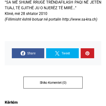
“SA MË SHUMË RRUGË TRËNDAFILASH PAQI NË JETËN
TUAJ, TË GJITHË JU O NJERËZ TË MIRË…”
Klinë, më 28 shtator 2010
(Fillimisht është botuar në portalin http://www.sa-kra.ch)
Share
Tweet
Shiko Komentet (0)
Kërkim