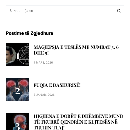
Postime të Zgjedhura
MAGJEPSJA E TESLËS ME NUMRAT 3, 6
DHE 9!
1 MARS, 2026
FUQIA E DASHURISË!
8 JANAR, 2026
HIGJIENA E DOBËT E DHËMBËVE MUND
TË TKURRË QENDRËN E KUJTESËS NË
TRURIN TUAJ!