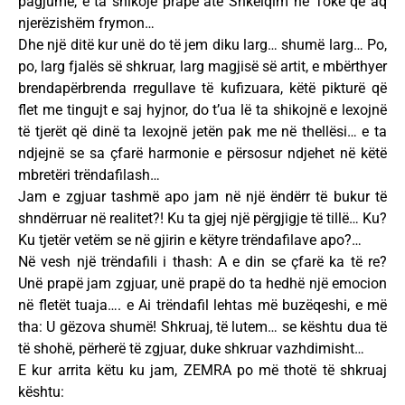
pagjumë, e ta shikojë prapë atë Shkëlqim në Tokë që aq
njerëzishëm frymon…
Dhe një ditë kur unë do të jem diku larg… shumë larg… Po,
po, larg fjalës së shkruar, larg magjisë së artit, e mbërthyer
brendapërbrenda rregullave të kufizuara, këtë pikturë që
flet me tingujt e saj hyjnor, do t’ua lë ta shikojnë e lexojnë
të tjerët që dinë ta lexojnë jetën pak me në thellësi… e ta
ndjejnë se sa çfarë harmonie e përsosur ndjehet në këtë
mbretëri trëndafilash…
Jam e zgjuar tashmë apo jam në një ëndërr të bukur të
shndërruar në realitet?! Ku ta gjej një përgjigje të tillë… Ku?
Ku tjetër vetëm se në gjirin e këtyre trëndafilave apo?…
Në vesh një trëndafili i thash: A e din se çfarë ka të re?
Unë prapë jam zgjuar, unë prapë do ta hedhë një emocion
në fletët tuaja…. e Ai trëndafil lehtas më buzëqeshi, e më
tha: U gëzova shumë! Shkruaj, të lutem… se kështu dua të
të shohë, përherë të zgjuar, duke shkruar vazhdimisht…
E kur arrita këtu ku jam, ZEMRA po më thotë të shkruaj
kështu: