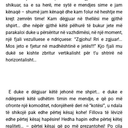
shikuar, sa e sa herë, me sytë e mendjes sime e jam
kënaqë – shumë jam kënaqë dhe kam folur në heshtje me
krejt zemrën time! Kam dëgjuar në thellësi me gjithë
shpirt… dhe nëpër gjithë këtë pëlhurë të bukur jete më
parakaloi duke u përsëritur në vazhdimësi, në një moment,
një fjali vezulluese e ndriçuese: “Zgjohu! Rri e zgjuar!…
Mos jeto e fjetur në madhështinë e jetës!!!” Kjo fjali mu
dukë se kishte zbritur vertikalisht për t’u shtrirë në
horizontalisht…
E duke e dëgjuar këtë jehonë me shpirt… e duke e
ndërprerë këtë udhëtim timin me mendje, e që po më
ofronte një komoditet, ndonjëherë deri në “kotësi”, u ndala
të shikojë pak edhe përtej kësaj kohe! Fillova të lëvizë
edhe përtej kësaj hapësire! Hedha hapin edhe përtej këtej
realiteti… – përtej kësaj që po më prezantohej! Po cila