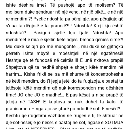
ishte dëshira ime? Të pushojë apo të molisem? Të
molisem duke qëndruar në një vend, në një pikë… e në një
re mendimi?! Pyetje ndoshta pa përgjigje, apo përgjigje që
s’dua ta dëgjojë e ta pranojë?!!! Ndoshta! Krejt kjo është
ndoshta?!… Pasiguri sjellë kjo fjalë Ndoshta! Apo
mendimet e mia e sjellin këtë ndjesi brenda qenies sime?!
Mu dukë se ajri po më mungonte…, mu dukë se gjithçka
përreth ishte mbytë e mbështjell në një ngatërresë!
Heshtje që të fundosë në cektësi!!! E unë nxitova prapë!
Shpejtova që ta hedhë shpejt e shpejt këtë mendim në
harrim… Kisha frikë se, sa më shumë të koncentrohesha
në këtë mendim, do t’i jepja jetë, do ta fuqizoja, e pastaj ta
jetësoja këtë mendim që nuk korrespondon me dëshirën
time! JO dhe JO e madhe!… E pas kësaj u nisa prapë të
jetoja në TASH! E kuptova se nuk duhet ta kaloj të
pranishmen – nga ajo se çfarë po ndodhë sot! E nesër?!…
Kështu që rrugëtimi vazhdon në rrugën e tij të shtruar në
dje-sot-nesër, e jo nesër, e pastaj në sot, ngase e SOTMJA