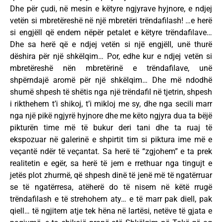
Dhe për çudi, në mesin e këtyre ngjyrave hyjnore, e ndjej
vetën si mbretëreshë në një mbretëri trëndafilash! …e herë
si engjëll që endem nëpër petalet e këtyre trëndafilave…
Dhe sa herë që e ndjej vetën si një engjëll, unë thurë
dëshira për një shkëlqim… Por, edhe kur e ndjej vetën si
mbretëreshë nën mbretërinë e trëndafilave, unë
shpërndajë aromë për një shkëlqim… Dhe më ndodhë
shumë shpesh të shëtis nga një trëndafil në tjetrin, shpesh
i rikthehem t’i shikoj, t’i mikloj me sy, dhe nga secili marr
nga një pikë ngjyrë hyjnore dhe me këto ngjyra dua ta bëjë
pikturën time më të bukur deri tani dhe ta ruaj të
ekspozuar në galerinë e shpirtit tim si piktura ime më e
veçantë ndër të veçantat. Sa herë të “zgjohem” e ta prek
realitetin e egër, sa herë të jem e rrethuar nga tingujt e
jetës plot zhurmë, që shpesh dinë të jenë më të ngatërruar
se të ngatërresa, atëherë do të nisem në këtë rrugë
trëndafilash e të strehohem aty… e të marr pak diell, pak
qiell… të ngjitem atje tek hëna në lartësi, netëve të gjata e