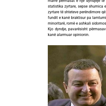
marrë përmasat e një dyndjeje të m
statistika zyrtare, sepse shumica 
zyrtare të shteteve perëndimore që 
fundit e kanë braktisur pa lamtumi
minoritarë, romë e ashkali sidomos
Kjo dyndje, pavarësisht përmasav
kanë alarmuar opinionin.