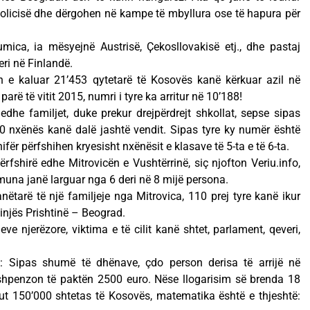
policisë dhe dërgohen në kampe të mbyllura ose të hapura për
umica, ia mësyejnë Austrisë, Ҫekosllovakisë etj., dhe pastaj
ri në Finlandë.
in e kaluar 21’453 qytetarë të Kosovës kanë kërkuar azil në
rë të vitit 2015, numri i tyre ka arritur në 10’188!
dhe familjet, duke prekur drejpërdrejt shkollat, sepse sipas
00 nxënës kanë dalë jashtë vendit. Sipas tyre ky numër është
ër përfshihen kryesisht nxënësit e klasave të 5-ta e të 6-ta.
ërfshirë edhe Mitrovicën e Vushtërrinë, siç njofton Veriu.info,
una janë larguar nga 6 deri në 8 mijë persona.
nëtarë të një familjeje nga Mitrovica, 110 prej tyre kanë ikur
injës Prishtinë – Beograd.
ve njerëzore, viktima e të cilit kanë shtet, parlament, qeveri,
e: Sipas shumë të dhënave, çdo person derisa të arrijë në
 shpenzon të paktën 2500 euro. Nëse llogarisim së brenda 18
ut 150’000 shtetas të Kosovës, matematika është e thjeshtë: