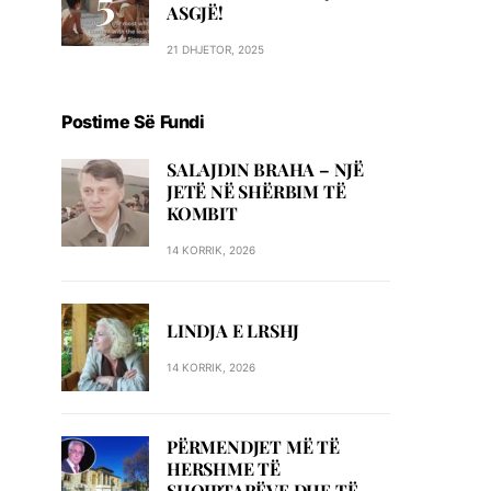
ASGJË!
21 DHJETOR, 2025
Postime Së Fundi
SALAJDIN BRAHA – NJЁ
JETЁ NЁ SHЁRBIM TЁ
KOMBIT
14 KORRIK, 2026
LINDJA E LRSHJ
14 KORRIK, 2026
PËRMENDJET MË TË
HERSHME TË
SHQIPTARËVE DHE TË