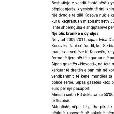
Boshatisja e vendit është bërë krye
përplot njerëz, kryesisht të rinj ikni
Një dyndje të tillë Kosova nuk e 
kur u keqtrajtuan mizorisht rreth 3
ishte shpërngulja e shqiptarëve për
Një blic kronikë e dyndjes
Në vitet 2009-2011, sipas Ivica Da
Kosovës. Tani së fundit, kur Serbi
madje as serbëve të Kosovës, këty
forma të tjera për të siguruar një 
Sipas gazetës «Novosti», në tetë m
kërkuar të drejtën e banimit në ko
vendbanimit të kenë mundësi ta n
policë serbë. Sipas gazetës këto 
euro për një pasaport.
Ministri serb i PB deklaroi se 60’0
të Serbisë.
Aktualisht, nëpër të gjitha pikat
pëplotë kosovarë që shkojnë përm