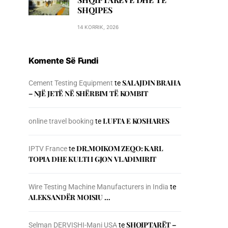
SHQIPES
14 KORRIK, 2026
Komente Së Fundi
SALAJDIN BRAHA
Cement Testing Equipment
te
– NJЁ JETЁ NЁ SHЁRBIM TЁ KOMBIT
LUFTA E KOSHARES
online travel booking
te
DR.MOIKOM ZEQO: KARL
IPTV France
te
TOPIA DHE KULTI I GJON VLADIMIRIT
Wire Testing Machine Manufacturers in India
te
ALEKSANDËR MOISIU …
SHQIPTARËT –
Selman DERVISHI-Mani USA
te