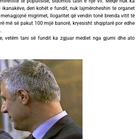
irëfilltë të popullsisë, sidomos tash e një vit. Meqë nuk ka
e ikanakëve, deri kohët e fundit, nuk lajmëroheshin te organet
menagjojnë migrimet, llogaritet që vendin tonë brenda vitit të
rë më së pakut 100 mijë banorë, kryesisht shqiptarë por edhe
.
e, vetëm tani së fundit ka zgjuar mediet nga gjumi dhe ato