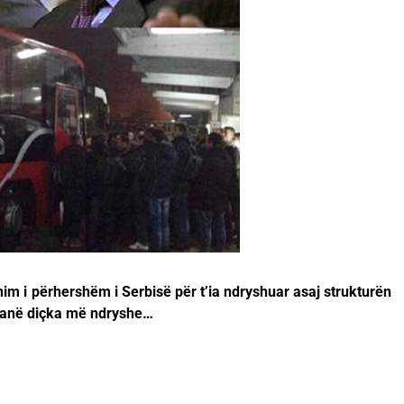
im i përhershëm i Serbisë për t’ia ndryshuar asaj strukturën
 janë diçka më ndryshe…