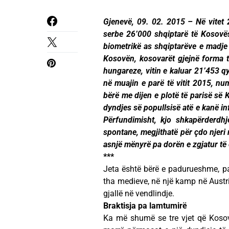
Gjenevë, 09. 02. 2015 – Në vitet 
serbe 26’000 shqiptarë të Kosovës
biometrikë as shqiptarëve e madje 
Kosovën, kosovarët gjejnë forma të
hungareze, vitin e kaluar 21’453 q
në muajin e parë të vitit 2015, nu
bërë me dijen e plotë të parisë së
dyndjes së popullsisë atë e kanë i
Përfundimisht, kjo shkapërderdhj
spontane, megjithatë për çdo njeri 
asnjë mënyrë pa dorën e zgjatur të
***
Jeta është bërë e padurueshme, pa
tha medieve, në një kamp në Austri,
gjallë në vendlindje.
Braktisja pa lamtumirë
Ka më shumë se tre vjet që Kosovë