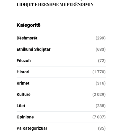
LIDHJET E HERSHME ME PERËNDIMIN
Kategoritë
Dëshmorët
(299)
Etnikumi Shqiptar
(633)
Filozofi
(72)
Histori
(1 770)
Krimet
(316)
Kulturë
(2 029)
Libri
(238)
Opinione
(7 037)
Pa Kategorizuar
(35)