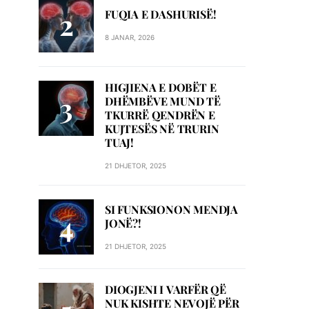
FUQIA E DASHURISË!
8 JANAR, 2026
HIGJIENA E DOBËT E
DHËMBËVE MUND TË
TKURRË QENDRËN E
KUJTESËS NË TRURIN
TUAJ!
21 DHJETOR, 2025
SI FUNKSIONON MENDJA
JONË?!
21 DHJETOR, 2025
DIOGJENI I VARFËR QË
NUK KISHTE NEVOJË PËR