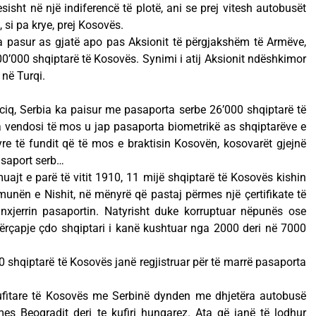
sisht në një indiferencë të plotë, ani se prej vitesh autobusët
n, si pa krye, prej Kosovës.
ka pasur as gjatë apo pas Aksionit të përgjakshëm të Armëve,
00’000 shqiptarë të Kosovës. Synimi i atij Aksionit ndëshkimor
 në Turqi.
ciq, Serbia ka paisur me pasaporta serbe 26’000 shqiptarë të
a vendosi të mos u jap pasaporta biometrikë as shqiptarëve e
re të fundit që të mos e braktisin Kosovën, kosovarët gjejnë
pasaport serb…
uajt e parë të vitit 1910, 11 mijë shqiptarë të Kosovës kishin
munën e Nishit, në mënyrë që pastaj përmes një çertifikate të
xjerrin pasaportin. Natyrisht duke korruptuar nëpunës ose
përçapje çdo shqiptari i kanë kushtuar nga 2000 deri në 7000
00 shqiptarë të Kosovës janë regjistruar për të marrë pasaporta
 kufitare të Kosovës me Serbinë dynden me dhjetëra autobusë
es Beogradit deri te kufiri hungarez. Ata që janë të lodhur