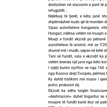
dorëzohen në stacionin e parë të 
refugjatët…
Ndërkaq të tjerët, e këta janë sh
shpërndahen kudo që të munden de
Sipas autoriteteve hungareze, vit
Hungari, ndërsa vetëm në muajin e pa
Muajt e fundit ekzodi po përlanë e
aurotiteteve të arsimit, më se 5’2
shumë më i madh, sepse në këtë shif
Tani së fundit, vala e ekzodit ka p
vetëm brenda një jave nga këto kom
I njëjti burim njofton se nga 160 a
nga Kosova drejt Evropës, përmes l
Ky është trafikimi më masiv i qenie
polici, prokurori etj.
Ekzodi ka edhe targën financiar
«destinacion» duhet llogaritur se
muajve të fundit kanë ikur së pak