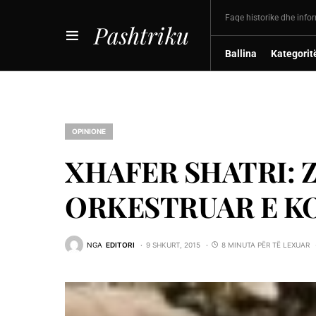
Faqe historike dhe info
Pashtriku
Ballina
Kategorit
OPINIONE
XHAFER SHATRI: 
ORKESTRUAR E K
NGA
EDITORI
9 SHKURT, 2015
8 MINUTA PËR TË LEXUAR