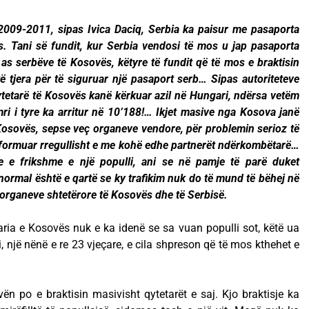
2009-2011, sipas Ivica Daciq, Serbia ka paisur me pasaporta
. Tani së fundit, kur Serbia vendosi të mos u jap pasaporta
as serbëve të Kosovës, këtyre të fundit që të mos e braktisin
 tjera për të siguruar një pasaport serb… Sipas autoriteteve
ytetarë të Kosovës kanë kërkuar azil në Hungari, ndërsa vetëm
mri i tyre ka arritur në 10’188!… Ikjet masive nga Kosova janë
 Kosovës, sepse veç organeve vendore, për problemin serioz të
nformuar rregullisht e me kohë edhe partnerët ndërkombëtarë…
e e frikshme e një populli, ani se në pamje të parë duket
normal është e qartë se ky trafikim nuk do të mund të bëhej në
 organeve shtetërore të Kosovës dhe të Serbisë.
ria e Kosovës nuk e ka idenë se sa vuan populli sot, këtë ua
 një nënë e re 23 vjeçare, e cila shpreson që të mos kthehet e
n po e braktisin masivisht qytetarët e saj. Kjo braktisje ka