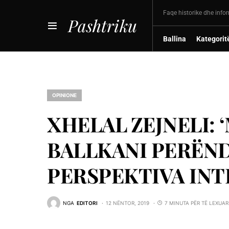
Faqe historike dhe info
Pashtriku
Ballina
Kategorit
OPINIONE
XHELAL ZEJNELI: 
BALLKANI PERËN
PERSPEKTIVA IN
NGA
EDITORI
12 NËNTOR, 2019
7 MINUTA PËR TË LEXUAR