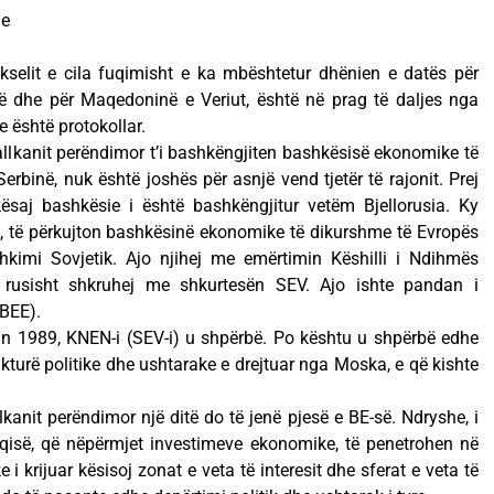
he
selit e cila fuqimisht e ka mbështetur dhënien e datës për
në dhe për Maqedoninë e Veriut, është në prag të daljes nga
e është protokollar.
llkanit perëndimor t’i bashkëngjiten bashkësisë ekonomike të
erbinë, nuk është joshës për asnjë vend tjetër të rajonit. Prej
 kësaj bashkësie i është bashkëngjitur vetëm Bjellorusia. Ky
, të përkujton bashkësinë ekonomike të dikurshme të Evropës
hkimi Sovjetik. Ajo njihej me emërtimin Këshilli i Ndihmës
 rusisht shkruhej me shkurtesën SEV. Ajo ishte pandan i
BEE).
itin 1989, KNEN-i (SEV-i) u shpërbë. Po kështu u shpërbë edhe
trukturë politike dhe ushtarake e drejtuar nga Moska, e që kishte
kanit perëndimor një ditë do të jenë pjesë e BE-së. Ndryshe, i
rqisë, që nëpërmjet investimeve ekonomike, të penetrohen në
 i krijuar kësisoj zonat e veta të interesit dhe sferat e veta të