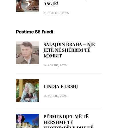
ASGJË!
21 DHJETOR, 2025
Postime Së Fundi
SALAJDIN BRAHA – NJЁ
JETЁ NЁ SHЁRBIM TЁ
KOMBIT
14 KORRIK, 2026
LINDJA E LRSHJ
14 KORRIK, 2026
PËRMENDJET MË TË
HERSHME TË
SHQIPTARËVE DHE TË