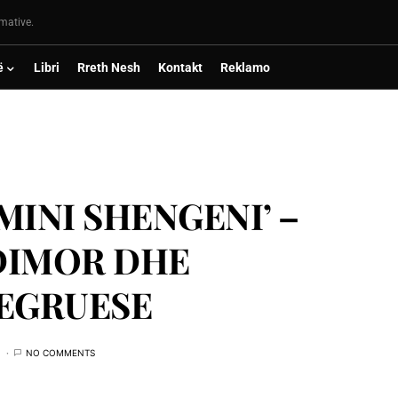
rmative.
ë
Libri
Rreth Nesh
Kontakt
Reklamo
‘MINI SHENGENI’ –
DIMOR DHE
TEGRUESE
NO COMMENTS