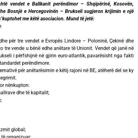
htë vendet e Ballkanit perëndimor – Shqipërinë, Kosovën,
he Bosnjë e Hercegovinën – Brukseli sugjeron krijimin e një
ç’kuptohet me këtë asociacion. Mund të jetë:
e
edhe për tre vendet e Evropës Lindore – Poloninë, Çekinë dhe
to tre vende u bënë edhe anëtare të Unionit. Vendet që janë në
seli i përfshijnë në gjirin euro-atlantik, pavarësisht nga fakti
standardet perëndimore.
rnativë për anëtarësimin e këtij rajoni në BE, atëherë del se ky
tegrimit.
mor nënkupton:
allrave dhe të kapitalit;
;
izmit global;
 të organizuar;