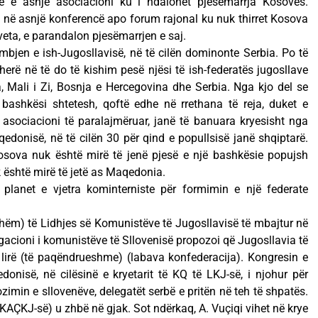
së e asnjë asociacioni ku i ndalohet pjesëmarrja Kosovës.
 në asnjë konferencë apo forum rajonal ku nuk thirret Kosova
veta, e parandalon pjesëmarrjen e saj.
bjen e ish-Jugosllavisë, në të cilën dominonte Serbia. Po të
herë në të do të kishim pesë njësi të ish-federatës jugosllave
 Mali i Zi, Bosnja e Hercegovina dhe Serbia. Nga kjo del se
 bashkësi shtetesh, qoftë edhe në rrethana të reja, duket e
 asociacioni të paralajmëruar, janë të banuara kryesisht nga
edonisë, në të cilën 30 për qind e popullsisë janë shqiptarë.
Kosova nuk është mirë të jenë pjesë e një bashkësie popujsh
uk është mirë të jetë as Maqedonia.
planet e vjetra kominterniste për formimin e një federate
hëm) të Lidhjes së Komunistëve të Jugosllavisë të mbajtur në
egacioni i komunistëve të Sllovenisë propozoi që Jugosllavia të
 lirë (të paqëndrueshme) (labava konfederacija). Kongresin e
onisë, në cilësinë e kryetarit të KQ të LKJ-së, i njohur për
ozimin e sllovenëve, delegatët serbë e pritën në teh të shpatës.
KAÇKJ-së) u zhbë në gjak. Sot ndërkaq, A. Vuçiqi vihet në krye