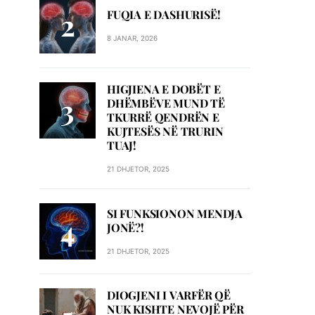
FUQIA E DASHURISË!
8 JANAR, 2026
HIGJIENA E DOBËT E
DHËMBËVE MUND TË
TKURRË QENDRËN E
KUJTESËS NË TRURIN
TUAJ!
21 DHJETOR, 2025
SI FUNKSIONON MENDJA
JONË?!
21 DHJETOR, 2025
DIOGJENI I VARFËR QË
NUK KISHTE NEVOJË PËR