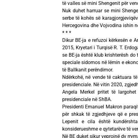
të valles së mini Shengenit për ven
Nuk duhet harruar se mini Shenge
serbe të kohës së karagjorgjeviqëv
Hercegovina dhe Vojvodina ishin 
* * *
Dikur BE-ja e refuzoi kërkesën e A
2015, Kryetari i Turqisë R. T. Erdo
se BE-ja është klub krishterësh do t
speciale sidomos në lëmin e ekono
të Ballkanit perëndimor.
Ndërkohë, në vende të caktuara të
presidenciale. Në vitin 2020, zgjed
Angela Merkel pritet të largohe
presidenciale në ShBA.
Presidenti Emanuel Makron paraqite
për shkak të zgjedhjeve që e presi
Lepenit e cila është kundërshta
konsiderueshme e qytetarëve të ven
Në BE duket sikur veprojnë dy rrym