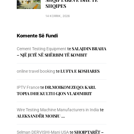
SHQIPES
14 KORRIK, 2026
Komente Së Fundi
SALAJDIN BRAHA
Cement Testing Equipment
te
– NJЁ JETЁ NЁ SHЁRBIM TЁ KOMBIT
LUFTA E KOSHARES
online travel booking
te
DR.MOIKOM ZEQO: KARL
IPTV France
te
TOPIA DHE KULTI I GJON VLADIMIRIT
Wire Testing Machine Manufacturers in India
te
ALEKSANDËR MOISIU …
SHQIPTARËT –
Selman DERVISHI-Mani USA
te