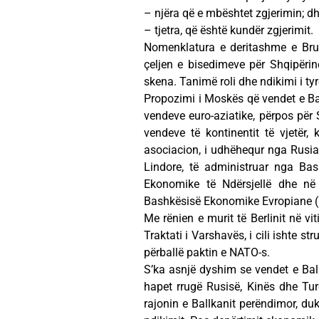
– njëra që e mbështet zgjerimin; d
– tjetra, që është kundër zgjerimit.
Nomenklatura e deritashme e Bruk
çeljen e bisedimeve për Shqipëri
skena. Tanimë roli dhe ndikimi i tyr
Propozimi i Moskës që vendet e Ba
vendeve euro-aziatike, përpos për S
vendeve të kontinentit të vjetër,
asociacion, i udhëhequr nga Rusia
Lindore, të administruar nga Bas
Ekonomike të Ndërsjellë dhe në
Bashkësisë Ekonomike Evropiane (
Me rënien e murit të Berlinit në v
Traktati i Varshavës, i cili ishte s
përballë paktin e NATO-s.
S’ka asnjë dyshim se vendet e Ball
hapet rrugë Rusisë, Kinës dhe Tu
rajonin e Ballkanit perëndimor, duke