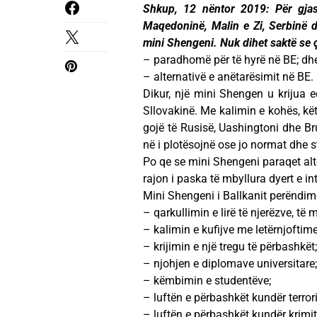
Shkup, 12 nëntor 2019: Për gjas
Maqedoninë, Malin e Zi, Serbinë d
mini Shengeni. Nuk dihet saktë se 
– paradhomë për të hyrë në BE; dh
– alternativë e anëtarësimit në BE.
Dikur, një mini Shengen u krijua 
Sllovakinë. Me kalimin e kohës, kë
gojë të Rusisë, Uashingtoni dhe Bruk
në i plotësojnë ose jo normat dhe 
Po qe se mini Shengeni paraqet alte
rajon i paska të mbyllura dyert e in
Mini Shengeni i Ballkanit perëndi
– qarkullimin e lirë të njerëzve, të m
– kalimin e kufijve me letërnjoftime
– krijimin e një tregu të përbashkët;
– njohjen e diplomave universitare;
– këmbimin e studentëve;
– luftën e përbashkët kundër terror
– luftën e përbashkët kundër krimit