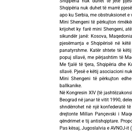
Shqipëria nuk duhet të jetë pje
Shqipëria nuk duhet të marrë pjesë
apo ku Serbia, me obstruksionet e 
Mini Shengeni të përkujton rimëkëm
krijohet ky farë mini Shengeni, atë
sikundër janë: Kosova, Maqedonia,
pjesëmarrja e Shqipërisë në këtë
panatyrshme. Katër shtete të këtij
popuj sllavë, me përjashtim të Maq
Me fjalë të tjera, Shqipëria dhe 
sllavë. Pjesë e këtij asociacioni n
Mini Shengeni të përkujton edhe 
ballkanike.
Në Kongresin XIV (të jashtëzakons
Beograd në janar të vitit 1990, del
shndërrohet në një konfederatë të
drejtonte Millan Pançevski i Maqed
qëndrimet e tij antishqiptare. Prop
Pas kësaj, Jugoslalvia e AVNOJ-it (