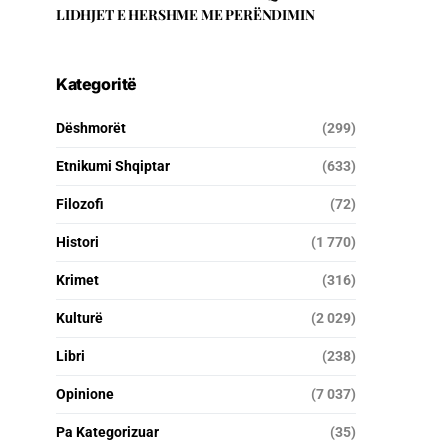
LIDHJET E HERSHME ME PERËNDIMIN
Kategoritë
Dëshmorët
(299)
Etnikumi Shqiptar
(633)
Filozofi
(72)
Histori
(1 770)
Krimet
(316)
Kulturë
(2 029)
Libri
(238)
Opinione
(7 037)
Pa Kategorizuar
(35)