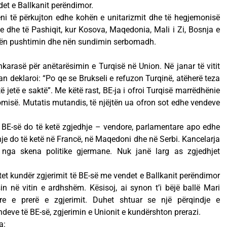
det e Ballkanit perëndimor.
ni të përkujton edhe kohën e unitarizmit dhe të hegjemonisë
e dhe të Pashiqit, kur Kosova, Maqedonia, Mali i Zi, Bosnja e
nën pushtimin dhe nën sundimin serbomadh.
nkarasë për anëtarësimin e Turqisë në Union. Në janar të vitit
gan deklaroi: “Po qe se Brukseli e refuzon Turqinë, atëherë teza
ë jetë e saktë”. Me këtë rast, BE-ja i ofroi Turqisë marrëdhënie
misë. Mutatis mutandis, të njëjtën ua ofron sot edhe vendeve
 BE-së do të ketë zgjedhje – vendore, parlamentare apo edhe
hje do të ketë në Francë, në Maqedoni dhe në Serbi. Kancelarja
t nga skena politike gjermane. Nuk janë larg as zgjedhjet
t kundër zgjerimit të BE-së me vendet e Ballkanit perëndimor
n në vitin e ardhshëm. Kësisoj, ai synon t’i bëjë ballë Mari
re e prerë e zgjerimit. Duhet shtuar se një përqindje e
deve të BE-së, zgjerimin e Unionit e kundërshton prerazi.
a: