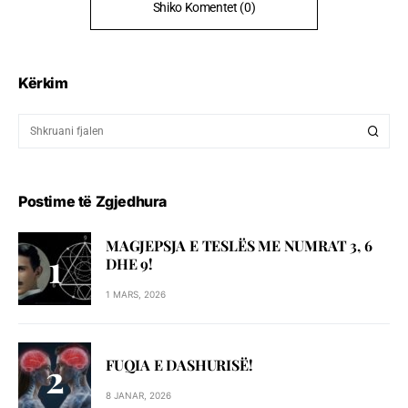
Shiko Komentet (0)
Kërkim
Postime të Zgjedhura
MAGJEPSJA E TESLËS ME NUMRAT 3, 6
DHE 9!
1 MARS, 2026
FUQIA E DASHURISË!
8 JANAR, 2026