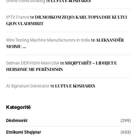
LUFTA E KOSHARES
online travel booking
te
DR.MOIKOM ZEQO: KARL TOPIA DHE KULTI I
IPTV France
te
GJON VLADIMIRIT
ALEKSANDËR
Wire Testing Machine Manufacturers in India
te
MOISIU …
SHQIPTARËT – LIDHJET E
Selman DERVISHI-Mani USA
te
HERSHME ME PERËNDIMIN
LUFTA E KOSHARES
AI Signature Generator
te
Kategoritë
Dëshmorët
(299)
Etnikumi Shqiptar
(633)