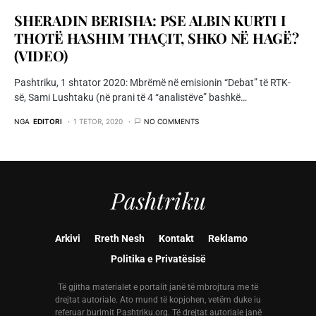
SHERADIN BERISHA: PSE ALBIN KURTI I
THOTË HASHIM THAÇIT, SHKO NË HAGË?
(VIDEO)
Pashtriku, 1 shtator 2020: Mbrëmë në emisionin “Debat” të RTK-
së, Sami Lushtaku (në prani të 4 “analistëve” bashkë…
NGA
EDITORI
1 TETOR, 2020
NO COMMENTS
Pashtriku
Arkivi
Rreth Nesh
Kontakt
Reklamo
Politika e Privatësisë
Të gjitha materialet e portalit janë të mbrojtura me të
drejtat autoriale. Ato mund të kopjohen, vetëm duke iu
referuar burimit Pashtriku.org. Të drejtat autoriale janë