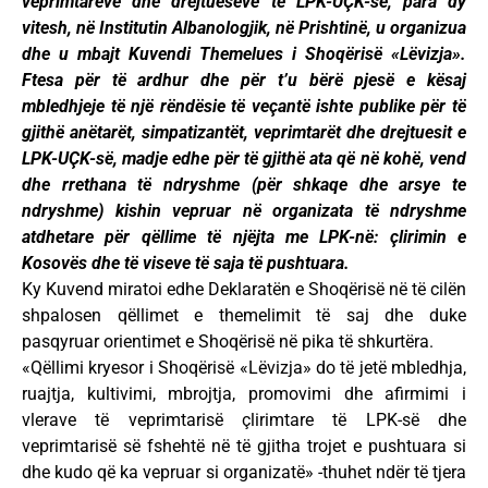
veprimtarëve dhe drejtuesëve të LPK-UÇK-së, para dy
vitesh, në Institutin Albanologjik, në Prishtinë, u organizua
dhe u mbajt Kuvendi Themelues i Shoqërisë «Lëvizja».
Ftesa për të ardhur dhe për t’u bërë pjesë e kësaj
mbledhjeje të një rëndësie të veçantë ishte publike për të
gjithë anëtarët, simpatizantët, veprimtarët dhe drejtuesit e
LPK-UÇK-së, madje edhe për të gjithë ata që në kohë, vend
dhe rrethana të ndryshme (për shkaqe dhe arsye te
ndryshme) kishin vepruar në organizata të ndryshme
atdhetare për qëllime të njëjta me LPK-në: çlirimin e
Kosovës dhe të viseve të saja të pushtuara.
Ky Kuvend miratoi edhe Deklaratën e Shoqërisë në të cilën
shpalosen qëllimet e themelimit të saj dhe duke
pasqyruar orientimet e Shoqërisë në pika të shkurtëra.
«Qëllimi kryesor i Shoqërisë «Lëvizja» do të jetë mbledhja,
ruajtja, kultivimi, mbrojtja, promovimi dhe afirmimi i
vlerave të veprimtarisë çlirimtare të LPK-së dhe
veprimtarisë së fshehtë në të gjitha trojet e pushtuara si
dhe kudo që ka vepruar si organizatë» -thuhet ndër të tjera