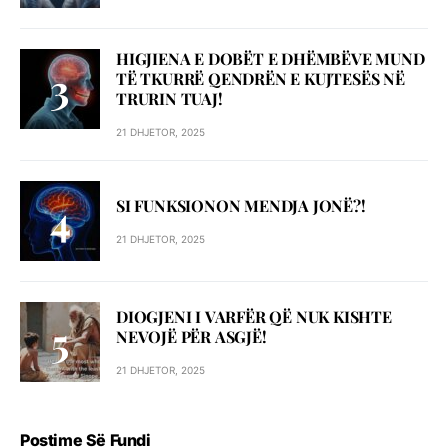
HIGJIENA E DOBËT E DHËMBËVE MUND
TË TKURRË QENDRËN E KUJTESËS NË
TRURIN TUAJ!
21 DHJETOR, 2025
SI FUNKSIONON MENDJA JONË?!
21 DHJETOR, 2025
DIOGJENI I VARFËR QË NUK KISHTE
NEVOJË PËR ASGJË!
21 DHJETOR, 2025
Postime Së Fundi