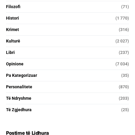
Filozofi
(71)
Histori
(1 770)
Krimet
(316)
Kulturë
(2 027)
Libri
(237)
Opinione
(7 034)
Pa Kategorizuar
(35)
Personalitete
(870)
Të Ndryshme
(203)
Të Zgjedhura
(25)
Postime të Lidhura