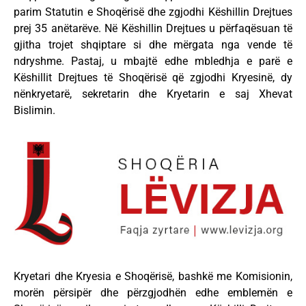
parim Statutin e Shoqërisë dhe zgjodhi Këshillin Drejtues
prej 35 anëtarëve. Në Këshillin Drejtues u përfaqësuan të
gjitha trojet shqiptare si dhe mërgata nga vende të
ndryshme. Pastaj, u mbajtë edhe mbledhja e parë e
Këshillit Drejtues të Shoqërisë që zgjodhi Kryesinë, dy
nënkryetarë, sekretarin dhe Kryetarin e saj Xhevat
Bislimin.
Kryetari dhe Kryesia e Shoqërisë, bashkë me Komisionin,
morën përsipër dhe përzgjodhën edhe emblemën e