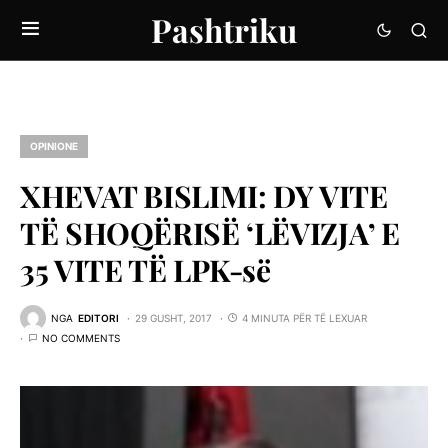
Pashtriku
OPINIONE
XHEVAT BISLIMI: DY VITE
TË SHOQËRISË ‘LËVIZJA’ E
35 VITE TË LPK-së
NGA
EDITORI
29 GUSHT, 2017
4 MINUTA PËR TË LEXUAR
NO COMMENTS