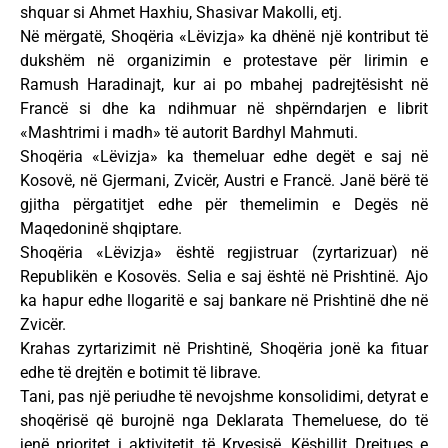
shquar si Ahmet Haxhiu, Shasivar Makolli, etj.
Në mërgatë, Shoqëria «Lëvizja» ka dhënë një kontribut të
dukshëm në organizimin e protestave për lirimin e
Ramush Haradinajt, kur ai po mbahej padrejtësisht në
Francë si dhe ka ndihmuar në shpërndarjen e librit
«Mashtrimi i madh» të autorit Bardhyl Mahmuti.
Shoqëria «Lëvizja» ka themeluar edhe degët e saj në
Kosovë, në Gjermani, Zvicër, Austri e Francë. Janë bërë të
gjitha përgatitjet edhe për themelimin e Degës në
Maqedoninë shqiptare.
Shoqëria «Lëvizja» është regjistruar (zyrtarizuar) në
Republikën e Kosovës. Selia e saj është në Prishtinë. Ajo
ka hapur edhe llogaritë e saj bankare në Prishtinë dhe në
Zvicër.
Krahas zyrtarizimit në Prishtinë, Shoqëria jonë ka fituar
edhe të drejtën e botimit të librave.
Tani, pas një periudhe të nevojshme konsolidimi, detyrat e
shoqërisë që burojnë nga Deklarata Themeluese, do të
jenë prioritet i aktivitetit të Kryesisë, Këshillit Drejtues e