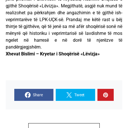
gjithë Shoqërisë «Lëvizja». Megjithatë, asgjë nuk mund të
realizohet pa përkrahjen dhe angazhimin e të gjithë ish-
veprimtarëve të LPK-UÇK-së. Prandaj me këtë rast u bëj
thirrje të gjithëve, që të jenë sa më afër shoqërisë sonë në
mënyrë që historiku i veprimtarisë së lavdishme të mos
ngelet në harresë e në dorë të njerëzve të
pandërgjegjshëm.
Xhevat Bislimi – Kryetar i Shoqërisë «Lëvizja»
Share
Tweet