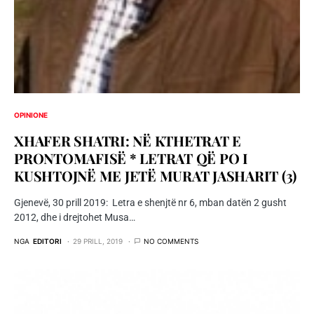
OPINIONE
XHAFER SHATRI: NË KTHETRAT E
PRONTOMAFISË * LETRAT QË PO I
KUSHTOJNË ME JETË MURAT JASHARIT (3)
Gjenevë, 30 prill 2019: Letra e shenjtë nr 6, mban datën 2 gusht
2012, dhe i drejtohet Musa…
NGA
EDITORI
29 PRILL, 2019
NO COMMENTS