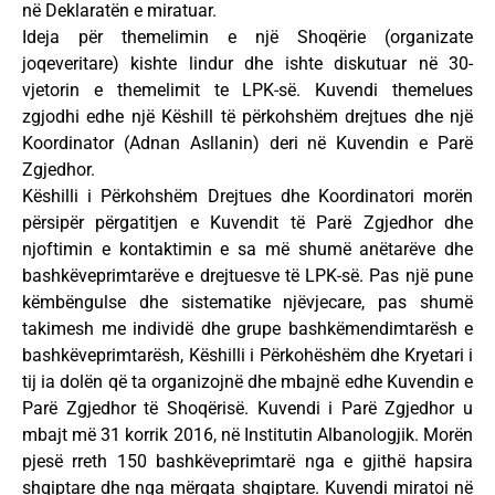
në Deklaratën e miratuar.
Ideja për themelimin e një Shoqërie (organizate
joqeveritare) kishte lindur dhe ishte diskutuar në 30-
vjetorin e themelimit te LPK-së. Kuvendi themelues
zgjodhi edhe një Këshill të përkohshëm drejtues dhe një
Koordinator (Adnan Asllanin) deri në Kuvendin e Parë
Zgjedhor.
Këshilli i Përkohshëm Drejtues dhe Koordinatori morën
përsipër përgatitjen e Kuvendit të Parë Zgjedhor dhe
njoftimin e kontaktimin e sa më shumë anëtarëve dhe
bashkëveprimtarëve e drejtuesve të LPK-së. Pas një pune
këmbëngulse dhe sistematike njëvjecare, pas shumë
takimesh me individë dhe grupe bashkëmendimtarësh e
bashkëveprimtarësh, Këshilli i Përkohëshëm dhe Kryetari i
tij ia dolën që ta organizojnë dhe mbajnë edhe Kuvendin e
Parë Zgjedhor të Shoqërisë. Kuvendi i Parë Zgjedhor u
mbajt më 31 korrik 2016, në Institutin Albanologjik. Morën
pjesë rreth 150 bashkëveprimtarë nga e gjithë hapsira
shqiptare dhe nga mërgata shqiptare. Kuvendi miratoi në