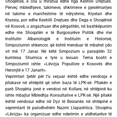
Shoqërisë, e cila u miratua edhe nga Këshilli Drejtues.
Përveç mbledhjeve, takimeve, shkrimeve e pjesëmarrjes
në takime e manifestime të ndryshme, Kryetari dhe
Kryesia, por edhe Keshilli Drejtues dhe Dega e Shoqërisë
në Kosovë, u angazhuan dhe përgatitën, në bashkëpunim
edhe me Shoqatën e të Burgosurëve Politik dhe me
Institutin Albanologjik e Institutin e Historisë,
Simpoziumin shkencor, që është menduar të mbahet çdo
vit më 17 Janar. Në këtë Simpozium u paraqitën 32
kumtesa. Shumica e tyre u lexuan. Tema bosht e
Simpoziumit ishte: «Lëvizja Popullore e Kosovës dhe
Heronjtë e 17 Janarit».
Veprimtari tjetër për t’u veçuar është edhe vendosja e
pllakave në shtëpitë që ishin baza të LPK-së. Pllakën e
parë Shoqëria jonë e vendosi në Kollare, në shtëpinë ku
ishte mbajtur Mbledhja Konsultative e LPK-së. Një pllakë
është vendosur edhe në Dyz të Besianës në shtëpinë e
veprimtarit të palodhshëm Nazmi Llapashtica. Shoqëria
«Lëvizja» ka organizuar edhe nderimin e atdhetarëve të