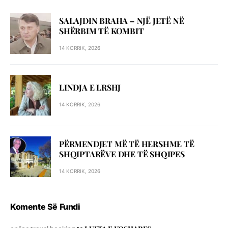
SALAJDIN BRAHA – NJЁ JETЁ NЁ
SHЁRBIM TЁ KOMBIT
14 KORRIK, 2026
LINDJA E LRSHJ
14 KORRIK, 2026
PËRMENDJET MË TË HERSHME TË
SHQIPTARËVE DHE TË SHQIPES
14 KORRIK, 2026
Komente Së Fundi