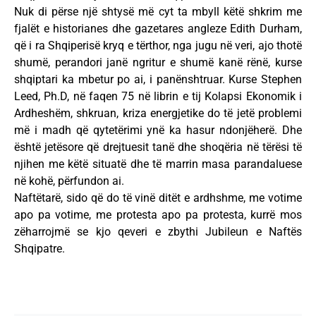
Nuk di përse një shtysë më cyt ta mbyll këtë shkrim me
fjalët e historianes dhe gazetares angleze Edith Durham,
që i ra Shqiperisë kryq e tërthor, nga jugu në veri, ajo thotë
shumë, perandori janë ngritur e shumë kanë rënë, kurse
shqiptari ka mbetur po ai, i panënshtruar. Kurse Stephen
Leed, Ph.D, në faqen 75 në librin e tij Kolapsi Ekonomik i
Ardheshëm, shkruan, kriza energjetike do të jetë problemi
më i madh që qytetërimi ynë ka hasur ndonjëherë. Dhe
është jetësore që drejtuesit tanë dhe shoqëria në tërësi të
njihen me këtë situatë dhe të marrin masa parandaluese
në kohë, përfundon ai.
Naftëtarë, sido që do të vinë ditët e ardhshme, me votime
apo pa votime, me protesta apo pa protesta, kurrë mos
zëharrojmë se kjo qeveri e zbythi Jubileun e Naftës
Shqipatre.