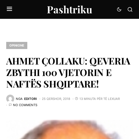
Pashtriku
OPINIONE
AHMET ÇOLLAKU: QEVERIA
ZBYTHI 100 VJETORIN E
NAFTËS SHQIPTARE!
NGA
EDITORI
25 QERSHOR, 2018
13 MINUTA PËR TË LEXUAR
NO COMMENTS