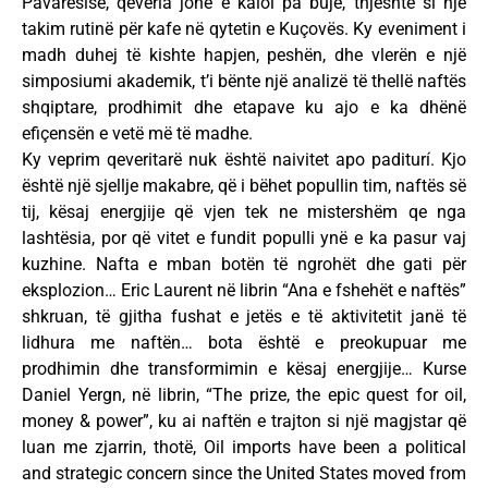
Pavarësisë, qeveria jonë e kaloi pa bujë, thjeshtë si një
takim rutinë për kafe në qytetin e Kuçovës. Ky eveniment i
madh duhej të kishte hapjen, peshën, dhe vlerën e një
simposiumi akademik, t’i bënte një analizë të thellë naftës
shqiptare, prodhimit dhe etapave ku ajo e ka dhënë
efiçensën e vetë më të madhe.
Ky veprim qeveritarë nuk është naivitet apo paditurí. Kjo
është një sjellje makabre, që i bëhet popullin tim, naftës së
tij, kësaj energjije që vjen tek ne mistershëm qe nga
lashtësia, por që vitet e fundit populli ynë e ka pasur vaj
kuzhine. Nafta e mban botën të ngrohët dhe gati për
eksplozion… Eric Laurent në librin “Ana e fshehët e naftës”
shkruan, të gjitha fushat e jetës e të aktivitetit janë të
lidhura me naftën… bota është e preokupuar me
prodhimin dhe transformimin e kësaj energjije… Kurse
Daniel Yergn, në librin, “The prize, the epic quest for oil,
money & power”, ku ai naftën e trajton si një magjstar që
luan me zjarrin, thotë, Oil imports have been a political
and strategic concern since the United States moved from