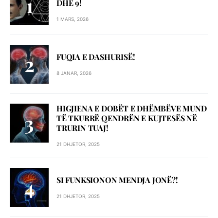
DHE 9!
1 MARS, 2026
FUQIA E DASHURISË!
8 JANAR, 2026
HIGJIENA E DOBËT E DHËMBËVE MUND
TË TKURRË QENDRËN E KUJTESËS NË
TRURIN TUAJ!
21 DHJETOR, 2025
SI FUNKSIONON MENDJA JONË?!
21 DHJETOR, 2025