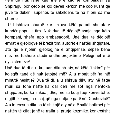
tjerë që nuk janë kaq thellë e kaq të komplikuar sa
Shpiragu, por çedo se kjo qeveri kërkon me çdo kusht që
juve të dukeni superior, të shkëlqeni, të na hipni sa më
shumë.
…U trishtova shumë kur lexova këtë parodi shqiptare
kundër popullit tim. Nuk dua të dëgjojë asnjë nga këto
kompani, shefa apo ambasadorë. Unë dua të dëgjojë
emrat e gjeologve të brezit tim, autorët e naftës shqiptare,
ata që e njohin gjeologjinë e Shqipërisë, sepse bënë
rilevime fushore, studime dhe projektime. Pelegrinet e të
dy sistemeve!
Unë dua të di a u kujtuan dikush aty, në këtë “takim” për
kolegët tanë që nuk jetojnë më? A u mbajt për ‘ta një
minutë heshtje? Dua të di, a u shkrua diku aty në faqe
muri sa tonë naftë ka dal deri më sot nga nëntoka
shqipatre, ku ka shkuar, dhe, me sa kuaj fuqi konvertohet
e gjithë energjia e saj, që nga dalja e parë në Drashovicë?
A u interesua dikush të shikojë aty në atë sallë botimet për
naftën të cilat janë të rralla si prurje kozmike, konkretisht