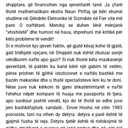
shqiptare, që financohen nga qeveritarët tanë. Ja çfarë
thotë mathematikani ekstra Naun Priftaj që bëri shumë
studime në Qëndrën Eletronike të Sizmikës në Fier vite më
pare: O naftëtarë. Mendoj se duhen lënë mënjanë
“xhixhiletë” dhe humori në hava, shprehuni më kritikë për
këto probleme të vendit!
Si e motivon kjo qeveri faktin, që gjatë kësaj kohe të gjatë,
gati tridhjetë vjeçare, në Shqipëri nuk është zbuluar asnjë
vëndburim nafte apo gazi? Si nuk thonë këta maskarenjë
qeveritarë, të paktën ku kanë bërë një gabim të vetëm,
përse prishen të gjithë istuticionet e naftës bashkë me
bazën mekanike dhe u thatë specialisteve ikni ku te doni.
Nëse juve nuk kërkoni të gjeni shkatërrimtarët e naftë
fshehur nëpër kompani të huaja me pasaporta të tjera,
apo surdisur jashtë vendit, kjo do të thotë se edhe juve
jeni bashkëfajtorë, vandalë… Enver Hoxha në vitin 1983
porosiste, tani na vihen dy detyra: detyra e parë është të
gjejmë fusha të reja. Detyra tjetër është të rishikojmë të