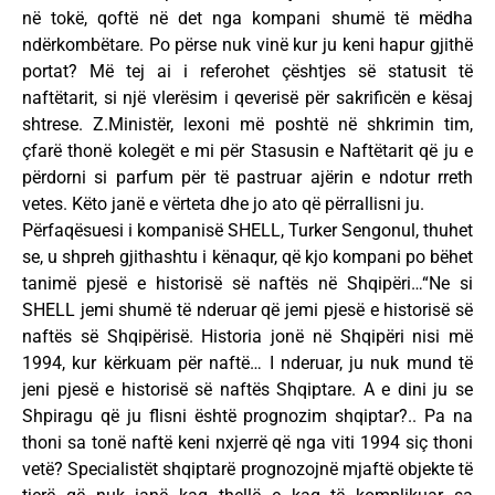
në tokë, qoftë në det nga kompani shumë të mëdha
ndërkombëtare. Po përse nuk vinë kur ju keni hapur gjithë
portat? Më tej ai i referohet çështjes së statusit të
naftëtarit, si një vlerësim i qeverisë për sakrificën e kësaj
shtrese. Z.Ministër, lexoni më poshtë në shkrimin tim,
çfarë thonë kolegët e mi për Stasusin e Naftëtarit që ju e
përdorni si parfum për të pastruar ajërin e ndotur rreth
vetes. Këto janë e vërteta dhe jo ato që përrallisni ju.
Përfaqësuesi i kompanisë SHELL, Turker Sengonul, thuhet
se, u shpreh gjithashtu i kënaqur, që kjo kompani po bëhet
tanimë pjesë e historisë së naftës në Shqipëri…“Ne si
SHELL jemi shumë të nderuar që jemi pjesë e historisë së
naftës së Shqipërisë. Historia jonë në Shqipëri nisi më
1994, kur kërkuam për naftë… I nderuar, ju nuk mund të
jeni pjesë e historisë së naftës Shqiptare. A e dini ju se
Shpiragu që ju flisni është prognozim shqiptar?.. Pa na
thoni sa tonë naftë keni nxjerrë që nga viti 1994 siç thoni
vetë? Specialistët shqiptarë prognozojnë mjaftë objekte të