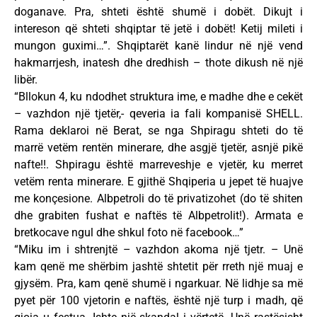
doganave. Pra, shteti është shumë i dobët. Dikujt i
intereson që shteti shqiptar të jetë i dobët! Ketij mileti i
mungon guximi…”. Shqiptarët kanë lindur në një vend
hakmarrjesh, inatesh dhe dredhish – thote dikush në një
libër.
“Bllokun 4, ku ndodhet struktura ime, e madhe dhe e cekët
– vazhdon një tjetër,- qeveria ia fali kompanisë SHELL.
Rama deklaroi në Berat, se nga Shpiragu shteti do të
marrë vetëm rentën minerare, dhe asgjë tjetër, asnjë pikë
nafte!!. Shpiragu është marreveshje e vjetër, ku merret
vetëm renta minerare. E gjithë Shqiperia u jepet të huajve
me konçesione. Albpetroli do të privatizohet (do të shiten
dhe grabiten fushat e naftës të Albpetrolit!). Armata e
bretkocave ngul dhe shkul foto në facebook…”
“Miku im i shtrenjtë – vazhdon akoma një tjetr. – Unë
kam qenë me shërbim jashtë shtetit për rreth një muaj e
gjysëm. Pra, kam qenë shumë i ngarkuar. Në lidhje sa më
pyet për 100 vjetorin e naftës, është një turp i madh, që