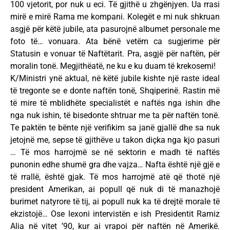
100 vjetorit, por nuk u eci. Të gjithë u zhgënjyen. Ua rrasi
mirë e mirë Rama me kompani. Kolegët e mi nuk shkruan
asgjë për këtë jubile, ata pasurojnë albumet personale me
foto të… vonuara. Ata bënë vetëm ca sugjerime për
Statusin e vonuar të Naftëtarit. Pra, asgjë për naftën, për
moralin tonë. Megjithëatë, ne ku e ku duam të krekosemi!
K/Ministri ynë aktual, në këtë jubile kishte një raste ideal
të tregonte se e donte naftën tonë, Shqiperinë. Rastin më
të mire të mblidhëte specialistët e naftës nga ishin dhe
nga nuk ishin, të bisedonte shtruar me ta për naftën tonë.
Te paktën te bënte një verifikim sa janë gjallë dhe sa nuk
jetojnë me, sepse të gjithëve u takon diçka nga kjo pasuri
… Të mos harrojmë se në sektorin e madh të naftës
punonin edhe shumë gra dhe vajza… Nafta është një gjë e
të rrallë, është gjak. Të mos harrojmë atë që thotë një
president Amerikan, ai popull që nuk di të manazhojë
burimet natyrore të tij, ai popull nuk ka të drejtë morale të
ekzistojë… Ose lexoni intervistën e ish Presidentit Ramiz
Alia në vitet ’90, kur ai vrapoi për naftën në Amerikë.