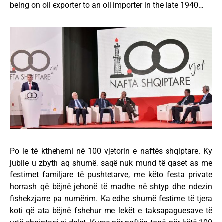
being on oil exporter to an oli importer in the late 1940…
Po le të kthehemi në 100 vjetorin e naftës shqiptare. Ky
jubile u zbyth aq shumë, saqë nuk mund të qaset as me
festimet familjare të pushtetarve, me këto festa private
horrash që bëjnë jehonë të madhe në shtyp dhe ndezin
fishekzjarre pa numërim. Ka edhe shumë festime të tjera
koti që ata bëjnë fshehur me lekët e taksapaguesave të