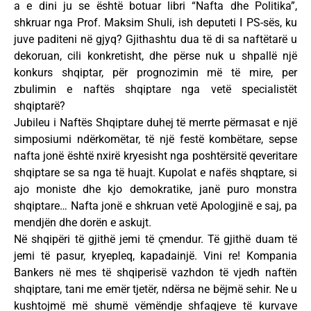
a e dini ju se është botuar libri “Nafta dhe Politika”,
shkruar nga Prof. Maksim Shuli, ish deputeti I PS-sës, ku
juve paditeni në gjyq? Gjithashtu dua të di sa naftëtarë u
dekoruan, cili konkretisht, dhe përse nuk u shpallë një
konkurs shqiptar, për prognozimin më të mire, per
zbulimin e naftës shqiptare nga vetë specialistët
shqiptarë?
Jubileu i Naftës Shqiptare duhej të merrte përmasat e një
simposiumi ndërkomëtar, të një festë kombëtare, sepse
nafta jonë është nxirë kryesisht nga poshtërsitë qeveritare
shqiptare se sa nga të huajt. Kupolat e nafës shqptare, si
ajo moniste dhe kjo demokratike, janë puro monstra
shqiptare… Nafta jonë e shkruan vetë Apologjinë e saj, pa
mendjën dhe dorën e askujt.
Në shqipëri të gjithë jemi të çmendur. Të gjithë duam të
jemi të pasur, kryepleq, kapadainjë. Vini re! Kompania
Bankers në mes të shqiperisë vazhdon të vjedh naftën
shqiptare, tani me emër tjetër, ndërsa ne bëjmë sehir. Ne u
kushtojmë më shumë vëmëndje shfaqjeve të kurvave