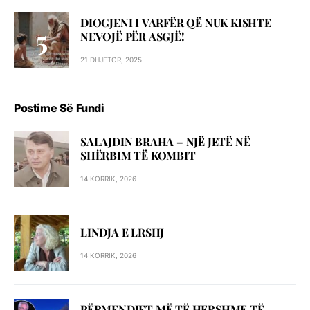
DIOGJENI I VARFËR QË NUK KISHTE
NEVOJË PËR ASGJË!
21 DHJETOR, 2025
Postime Së Fundi
SALAJDIN BRAHA – NJЁ JETЁ NЁ
SHЁRBIM TЁ KOMBIT
14 KORRIK, 2026
LINDJA E LRSHJ
14 KORRIK, 2026
PËRMENDJET MË TË HERSHME TË