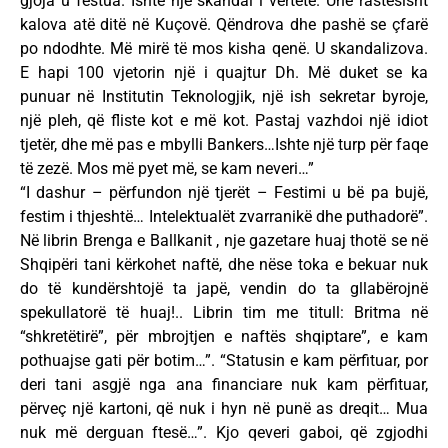
gjoja u festua. Ishte një skandal i vërtetë. Unë rastësisht
kalova atë ditë në Kuçovë. Qëndrova dhe pashë se çfarë
po ndodhte. Më mirë të mos kisha qenë. U skandalizova.
E hapi 100 vjetorin një i quajtur Dh. Më duket se ka
punuar në Institutin Teknologjik, një ish sekretar byroje,
një pleh, që fliste kot e më kot. Pastaj vazhdoi një idiot
tjetër, dhe më pas e mbylli Bankers…Ishte një turp për faqe
të zezë. Mos më pyet më, se kam neveri…”
“I dashur – përfundon një tjerët – Festimi u bë pa bujë,
festim i thjeshtë… Intelektualët zvarranikë dhe puthadorë”.
Në librin Brenga e Ballkanit , nje gazetare huaj thotë se në
Shqipëri tani kërkohet naftë, dhe nëse toka e bekuar nuk
do të kundërshtojë ta japë, vendin do ta gllabërojnë
spekullatorë të huaj!.. Librin tim me titull: Britma në
“shkretëtirë”, për mbrojtjen e naftës shqiptare”, e kam
pothuajse gati për botim…”. “Statusin e kam përfituar, por
deri tani asgjë nga ana financiare nuk kam përfituar,
përveç një kartoni, që nuk i hyn në punë as dreqit… Mua
nuk më derguan ftesë…”. Kjo qeveri gaboi, që zgjodhi