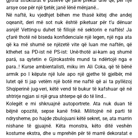
gjitha strukturat e puseve që janë prekur dhe që, për një
arsye ose për një tjetër, janë lënë mënjanë…
Në naftë, ku vjedhjet bëhen me thasë këtej dhe andej
oqeanit, deri më sot nuk është piketuar për t’u dënuar
asnjë! Vetting-u duhet të fillojë në sektorin e naftës! Ja
çfarë thotë në biseda konfidenciale një legen, një nga ata
që ka më shumë se njëzetë vite që luan me naftën, që
kthehet sa PD-ist në PS-ist: Unë-thotë ai-kam aq shumë
pará, sa qytetin e Gjirokastrës mund ta ndërtojë nga e
para..! Kurse ambientalisti, miku im Ali Coka, që të bënë
armik po I këpute një lule apo një gjethe të gjelbër, më
lutet që ti jap vetëm një botë me naftë që ai ta pyllëzoj
Shqiperinë jug-veri, këtë vend të bukur të kafshuar që në
shtrirje ngjan si një grua shterpe që do të lind…
Kolegët e mi shkruajnë autoportrete. Ata nuk duan të
bëjnë opozitë, sepse kanë frikë. Militojnë në parti të
ndrysheme, po hajde zbulojuani këtë sekret, se, ata marrin
nishane të gjuajnë. Këta monstra, këto ditë veshën
kostume ekstra, dhe u mprehën për të marrë dekoratat e