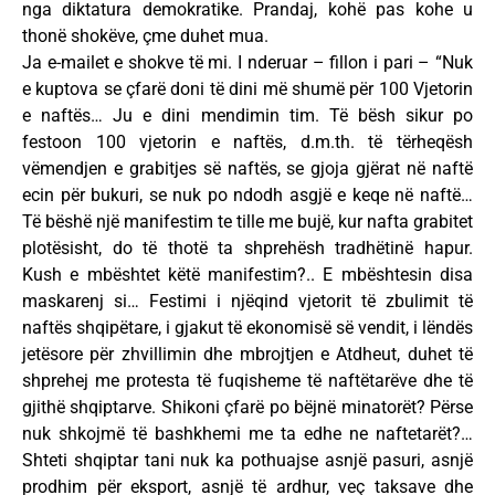
nga diktatura demokratike. Prandaj, kohë pas kohe u
thonë shokëve, çme duhet mua.
Ja e-mailet e shokve të mi. I nderuar – fillon i pari – “Nuk
e kuptova se çfarë doni të dini më shumë për 100 Vjetorin
e naftës… Ju e dini mendimin tim. Të bësh sikur po
festoon 100 vjetorin e naftës, d.m.th. të tërheqësh
vëmendjen e grabitjes së naftës, se gjoja gjërat në naftë
ecin për bukuri, se nuk po ndodh asgjë e keqe në naftë…
Të bëshë një manifestim te tille me bujë, kur nafta grabitet
plotësisht, do të thotë ta shprehësh tradhëtinë hapur.
Kush e mbështet këtë manifestim?.. E mbështesin disa
maskarenj si… Festimi i njëqind vjetorit të zbulimit të
naftës shqipëtare, i gjakut të ekonomisë së vendit, i lëndës
jetësore për zhvillimin dhe mbrojtjen e Atdheut, duhet të
shprehej me protesta të fuqisheme të naftëtarëve dhe të
gjithë shqiptarve. Shikoni çfarë po bëjnë minatorët? Përse
nuk shkojmë të bashkhemi me ta edhe ne naftetarët?…
Shteti shqiptar tani nuk ka pothuajse asnjë pasuri, asnjë
prodhim për eksport, asnjë të ardhur, veç taksave dhe