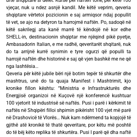
urtë shqiptarë si delet. Kurse për naftën tonë, për këtë 100
vjeçar, nuk u ndez asnjë kandil. Me këtë veprim, qeveria
shqiptare vërtetoi pozicionin e saj armiqsor ndaj popullit
të vet, se ajo na detyron ta harrojmë naftën. Po, sadoqë në
këtë sakrilegj ata kanë marrë të këndojë në kor edhe
SHELL-in, destinacionin shqiptar me njëqind pikë pyetje,
Ambasadorin Italian, e me radhë, qeveritarët shqitarë, nuk
do ta arrijnë kurrë synimin e tyre ogurzi që populli ta
harrojë naftën dhe historinë e saj që vjen bashkë me ne që
nga lashtësia…
Qeveria për këtë jubile bëri një botim tepër të shkurtër dhe
mashtrus, unë do ta quaja Manifest i Mashtrimit, kjo
kronike fillon kështu: “Ministria e Infrastrukturës dhe
Energjisë organizoi në Kuçovë një konferencë kushtuar
100 vjetorit të industrisë së naftës. Pusi i parë i kërkimit të
naftës në Shqipëri filloi shpimin pikërisht 100 vjet më parë
në Drashovicë të Vlorës… Nuk kam ndërmend ta kopjojë të
gjithë atë kronikë të thatë qeveritare, por këtu më poshtë
do të bëj këto replika të shkurtëra. Pusi I parë që dha naftë