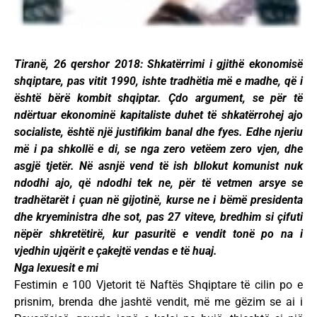
Tiranë, 26 qershor 2018: Shkatërrimi i gjithë ekonomisë
shqiptare, pas vitit 1990, ishte tradhëtia më e madhe, që i
është bërë kombit shqiptar. Çdo argument, se për të
ndërtuar ekonominë kapitaliste duhet të shkatërrohej ajo
socialiste, është një justifikim banal dhe fyes. Edhe njeriu
më i pa shkollë e di, se nga zero vetëem zero vjen, dhe
asgjë tjetër. Në asnjë vend të ish bllokut komunist nuk
ndodhi ajo, që ndodhi tek ne, për të vetmen arsye se
tradhëtarët i çuan në gijotinë, kurse ne i bëmë presidenta
dhe kryeministra dhe sot, pas 27 viteve, bredhim si çifuti
nëpër shkretëtirë, kur pasuritë e vendit tonë po na i
vjedhin ujqërit e çakejtë vendas e të huaj.
Nga lexuesit e mi
Festimin e 100 Vjetorit të Naftës Shqiptare të cilin po e
prisnim, brenda dhe jashtë vendit, më me gëzim se ai i