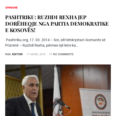
OPINIONE
PASHTRIKU: RUZHDI REXHA JEP
DORËHEQJE NGA PARTIA DEMOKRATIKE
E KOSOVËS!
Pashtriku.org, 17. 03. 2014 – Sot, ish’nënkryetari i komunës së
Prizrenit – Ruzhdi Rexha, përmes një letre ka…
NGA
EDITORI
17 MARS, 2014
NO COMMENTS