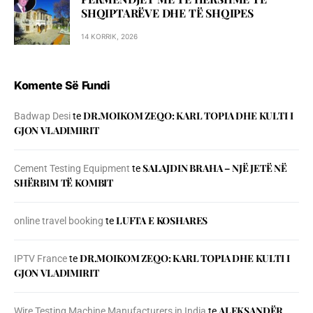
SHQIPTARËVE DHE TË SHQIPES
14 KORRIK, 2026
Komente Së Fundi
DR.MOIKOM ZEQO: KARL TOPIA DHE KULTI I
Badwap Desi
te
GJON VLADIMIRIT
SALAJDIN BRAHA – NJЁ JETЁ NЁ
Cement Testing Equipment
te
SHЁRBIM TЁ KOMBIT
LUFTA E KOSHARES
online travel booking
te
DR.MOIKOM ZEQO: KARL TOPIA DHE KULTI I
IPTV France
te
GJON VLADIMIRIT
ALEKSANDËR
Wire Testing Machine Manufacturers in India
te