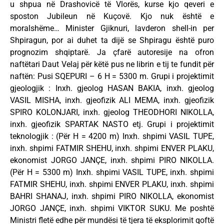
u shpua në Drashovicë të Vlorës, kurse kjo qeveri e
sposton Jubileun në Kuçovë. Kjo nuk është e
moralshëme… Minister Gjiknuri, lavderon shell-in per
Shpiragun, por ai duhet ta dijë se Shpiragu është puro
prognozim shqiptarë. Ja çfarë autoresije na ofron
naftëtari Daut Velaj për këtë pus ne librin e tij te fundit për
naftën: Pusi SQEPURI – 6 H = 5300 m. Grupi i projektimit
gjeologjik : Inxh. gjeolog HASAN BAKIA, inxh. gjeolog
VASIL MISHA, inxh. gjeofizik ALI MEMA, inxh. gjeofizik
SPIRO KOLONJARI, inxh. gjeolog THEODHORI NIKOLLA,
inxh. gjeofizik SPARTAK NASTO etj. Grupi i projektimit
teknologjik : (Për H = 4200 m) Inxh. shpimi VASIL TUPE,
inxh. shpimi FATMIR SHEHU, inxh. shpimi ENVER PLAKU,
ekonomist JORGO JANÇE, inxh. shpimi PIRO NIKOLLA.
(Për H = 5300 m) Inxh. shpimi VASIL TUPE, inxh. shpimi
FATMIR SHEHU, inxh. shpimi ENVER PLAKU, inxh. shpimi
BAHRI SHANAJ, inxh. shpimi PIRO NIKOLLA, ekonomist
JORGO JANÇE, inxh. shpimi VIKTOR SUKU. Me poshtë
Ministri fletë edhe për mundësi të tjera të eksplorimit qoftë