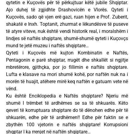
qytetin e Kuçovës për të përkujtuar këtë jubile Shqiptar.
Ajo duhej të zgjidhte Drashovicën e Vlorës. Qyteti i
Kuçovës, sado që vjen erë gazi, ruan hijen e Prof. Zuberit,
shakatë e Inxh. Toptanit, zhurmat e lëkundësve të puseve
të atyre viteve, nuk është vendi historik real, i moralshëm i
lindjes së naftës shqiptare, shumë-shumë qyteti i Kuçovçs
mund te jetë muzeu i naftës shqiptare…
Qyteti i Kuçovës më kujton Kombinatin e Naftës,
Pentagonin e parë shqiptar, rrugët dhe shkallët si ngjitje
mbretërore, gjithçka, por jo fillimin e naftës shqiptare.
Lufta e klasave na mori shumë kohë, por naftën nuk na i
morën të huajit, atëhere mirë keq naftën e gatuam vete në
vënd.
Ku është Enciklopedia e Naftës shqiptare? Njeriu më
shumë I trëmbet të ardhëmes se sa të shkuarës. Këto
qeveri të korruptuara shqiptare do të dënohen edhe për të
shkuarën, edhe për të ardhëmen!! Edhe për faktin se e
zbythën 100 vjetorin e naftës shqiptare! Korrupsioni
shqptar I ka rrenjet në naftën shqiptare…