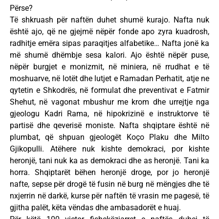
Përse?
Të shkruash për naftën duhet shumë kurajo. Nafta nuk
është ajo, që ne gjejmë nëpër fonde apo zyra kuadrosh,
radhitje emëra sipas paraqitjes alfabetike… Nafta jonë ka
më shumë dhëmbje sesa kalori. Ajo është nëpër puse,
nëpër burgjet e monizmit, në miniera, në rrudhat e të
moshuarve, në lotët dhe lutjet e Ramadan Perhatit, atje ne
qytetin e Shkodrës, në formulat dhe preventivat e Fatmir
Shehut, në vagonat mbushur me krom dhe urrejtje nga
gjeologu Kadri Rama, në hipokrizinë e instruktorve të
partisë dhe qeverisë moniste. Nafta shqiptare është në
plumbat, që shpuan gjeologët Koço Plaku dhe Milto
Gjikopulli. Atëhere nuk kishte demokraci, por kishte
heronjë, tani nuk ka as demokraci dhe as heronjë. Tani ka
horra. Shqiptarët bëhen heronjë droge, por jo heronjë
nafte, sepse për drogë të fusin në burg në mëngjes dhe të
nxjerrin në darkë, kurse për naftën të vrasin me pagesë, të
gjitha palët, këta vëndas dhe ambasadorët e huaj.