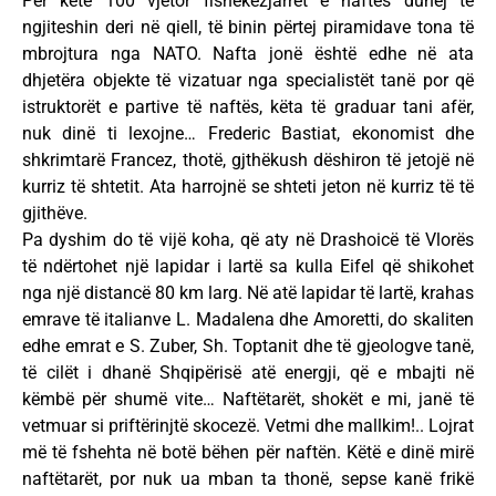
Për këtë 100 vjetor fishekëzjarret e naftës duhej të
ngjiteshin deri në qiell, të binin përtej piramidave tona të
mbrojtura nga NATO. Nafta jonë është edhe në ata
dhjetëra objekte të vizatuar nga specialistët tanë por që
istruktorët e partive të naftës, këta të graduar tani afër,
nuk dinë ti lexojne… Frederic Bastiat, ekonomist dhe
shkrimtarë Francez, thotë, gjthëkush dëshiron të jetojë në
kurriz të shtetit. Ata harrojnë se shteti jeton në kurriz të të
gjithëve.
Pa dyshim do të vijë koha, që aty në Drashoicë të Vlorës
të ndërtohet një lapidar i lartë sa kulla Eifel që shikohet
nga një distancë 80 km larg. Në atë lapidar të lartë, krahas
emrave të italianve L. Madalena dhe Amoretti, do skaliten
edhe emrat e S. Zuber, Sh. Toptanit dhe të gjeologve tanë,
të cilët i dhanë Shqipërisë atë energji, që e mbajti në
këmbë për shumë vite… Naftëtarët, shokët e mi, janë të
vetmuar si priftërinjtë skocezë. Vetmi dhe mallkim!.. Lojrat
më të fshehta në botë bëhen për naftën. Këtë e dinë mirë
naftëtarët, por nuk ua mban ta thonë, sepse kanë frikë