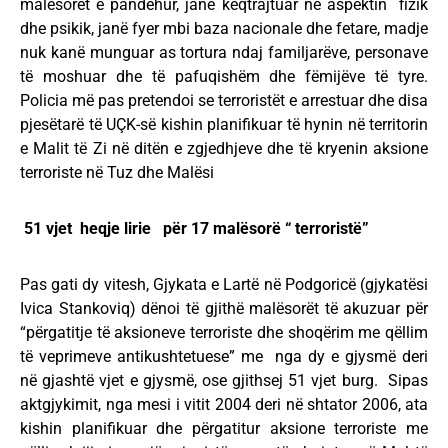
malësorët e pandehur, janë keqtrajtuar në aspektin fizik
dhe psikik, janë fyer mbi baza nacionale dhe fetare, madje
nuk kanë munguar as tortura ndaj familjarëve, personave
të moshuar dhe të pafuqishëm dhe fëmijëve të tyre.
Policia më pas pretendoi se terroristët e arrestuar dhe disa
pjesëtarë të UÇK-së kishin planifikuar të hynin në territorin
e Malit të Zi në ditën e zgjedhjeve dhe të kryenin aksione
terroriste në Tuz dhe Malësi
51 vjet heqje lirie për 17 malësorë “ terroristë”
Pas gati dy vitesh, Gjykata e Lartë në Podgoricë (gjykatësi
Ivica Stankoviq) dënoi të gjithë malësorët të akuzuar për
“përgatitje të aksioneve terroriste dhe shoqërim me qëllim
të veprimeve antikushtetuese” me nga dy e gjysmë deri
në gjashtë vjet e gjysmë, ose gjithsej 51 vjet burg. Sipas
aktgjykimit, nga mesi i vitit 2004 deri në shtator 2006, ata
kishin planifikuar dhe përgatitur aksione terroriste me