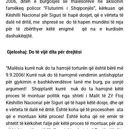
2006, ditën e burgosjes së malësorëve në aksionin
famëkeq policor “Fluturimi i Shqiponjës”, kërkuan që
Këshilli Nacional për Siguri të hapë dosjet, që e vërteta të
dalë në dritë, me shpresë se do të hapen mundësi të reja
për të zbërthyer këtë enigmë që na e kurdisën
dashakëqijtë.
Gjeloshaj: Do të vijë dita për drejtësi
“Malësia kurrë nuk do ta harrojë torturën që është bërë më
9.9.2006! Kurrë nuk do të harrojmë vendimin antishqiptar
për gjykimin e bashkëvendësve tanë me burg, pa asnjë
argument! Shqiptarët kurrë nuk do ta harrojnë këtë
proces të montuar politik nga shteti i Malit të Zi! Ftoj
Këshillin Nacional për Siguri që të hapë këtë dosje, dhe që
e vërteta të dalë në dritë. Është koha që të procesohen ata
që e montuan këtë proces! Është koha që në emër të
shtetit të kërkohet falje për këtë proces të montuar, për ata