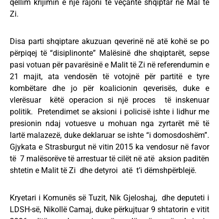
qëllim krijimin e një rajoni të veçantë shqiptar në Mal të
Zi.
Disa parti shqiptare akuzuan qeverinë në atë kohë se po
përpiqej të “disiplinonte” Malësinë dhe shqiptarët, sepse
pasi votuan për pavarësinë e Malit të Zi në referendumin e
21 majit, ata vendosën të votojnë për partitë e tyre
kombëtare dhe jo për koalicionin qeverisës, duke e
vlerësuar këtë operacion si një proces të inskenuar
politik. Pretendimet se aksioni i policisë ishte i lidhur me
presionin ndaj votuesve u mohuan nga zyrtarët më të
lartë malazezë, duke deklaruar se ishte “i domosdoshëm”.
Gjykata e Strasburgut në vitin 2015 ka vendosur në favor
të 7 malësorëve të arrestuar të cilët në atë aksion paditën
shtetin e Malit të Zi dhe detyroi atë t’i dëmshpërblejë.
Kryetari i Komunës së Tuzit, Nik Gjeloshaj, dhe deputeti i
LDSH-së, Nikollë Camaj, duke përkujtuar 9 shtatorin e vitit