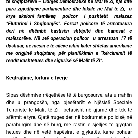
të shqiptarëve – Lidhjes Demokratike në Mal të Zi, një ditë
para zgjedhjeve parlamentare dhe lokale në Mal të Zi, u
krye aksioni famëkeq policor i pushtetit malazez
“Fluturimi i Shqiponjës”. Forcat policore të armatosura
deri në dhëmbë bastisën shtëpitë dhe banesat e
malësorëve. Në atë operacion policor u arrestuan 17 të
dyshuar, në mesin e të cilëve ishin katër shtetas amerikanë
me origjinë shqiptare, për planifikimin e “kërcënimit të
rendit kushtetues dhe sigurisë së Malit të Zi”.
Keqtrajtime, tortura e fyerje
Sipas dëshmive rrëqethëse të të burgosurve, ata u rrahën
dhe u prangosën, nga pjesëtarët e Njësisë Speciale
Terroriste të Malit të Zi, befasisht në gjumë dhe tek të
afërmit e tyre. Gjatë rrugës deri në bodrumet e policisë, në
paraburgim dhe në burg, me rastin e sjelljes te gjyqtari
hetues dhe në vetë hapësirat e gjykatës, kanë pohuar