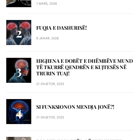
1 MARS, 2026
FUQIA E DASHURISË!
8 JANAR, 2026
HIGJIENA E DOBËT E DHËMBËVE MUND
TË TKURRË QENDRËN E KUJTESËS NË
TRURIN TUAJ!
21 DHJETOR, 2025
SI FUNKSIONON MENDJA JONË?!
21 DHJETOR, 2025