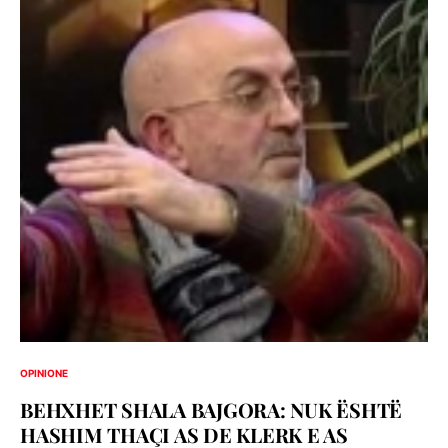
OPINIONE
BEHXHET SHALA BAJGORA: NUK ËSHTË
HASHIM THAÇI AS DE KLERK E AS