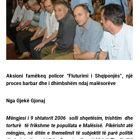
Aksioni famëkeq policor “Fluturimi i Shqiponjës”, një
proces barbar dhe i dhimbshëm ndaj malësorëve
Nga Gjekë Gjonaj
Mëngjesi i 9 shtatorit 2006 solli shqetësim, trishtim dhe
torturë të frikshme te popullata e Malësisë. Pikërisht atë
mëngjes, në ditën e themelimit të subjektit të parë politik