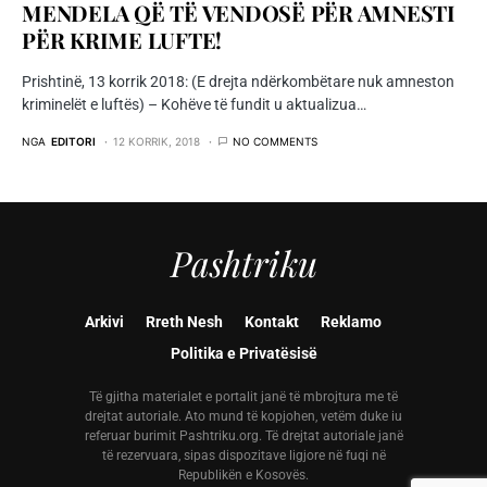
MENDELA QË TË VENDOSË PËR AMNESTI
PËR KRIME LUFTE!
Prishtinë, 13 korrik 2018: (E drejta ndërkombëtare nuk amneston
kriminelët e luftës) – Kohëve të fundit u aktualizua…
NGA
EDITORI
12 KORRIK, 2018
NO COMMENTS
Pashtriku
Arkivi
Rreth Nesh
Kontakt
Reklamo
Politika e Privatësisë
Të gjitha materialet e portalit janë të mbrojtura me të
drejtat autoriale. Ato mund të kopjohen, vetëm duke iu
referuar burimit Pashtriku.org. Të drejtat autoriale janë
të rezervuara, sipas dispozitave ligjore në fuqi në
Republikën e Kosovës.