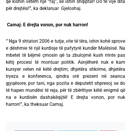
që kishin vetëm një “faj”, se ishin shqiptar! Do të vijë dita
për drejtësi!”, ka deklaruar Gjeloshaj.
Camaj: E drejta vonon, por nuk harron!
“
Nga 9 shtatori 2006 e tutje, vite të tëra, ishin kohë sprove
e dëshmie të një kurdisje të pafytyrë kundër Malësisë. Na
mbetet të bëjmë çmosin që ta zbulojmë kush rrinte pas
këtij procesi të montuar politik. Asnjëherë nuk e kam
kursyer veten në këtë drejtim; dhjetëra shkrime, dhjetëra
tryeza e konferenca, qindra orë prezent në seanca
gjyqësore, por tani, nga pozita e deputetit shpresoj se do
të hapen mundësi të reja, për të zbërthyer këtë enigmë që
na e kurdisën dashakëqijtë! E drejta vonon, por nuk
harron!”, ka theksuar Camaj.