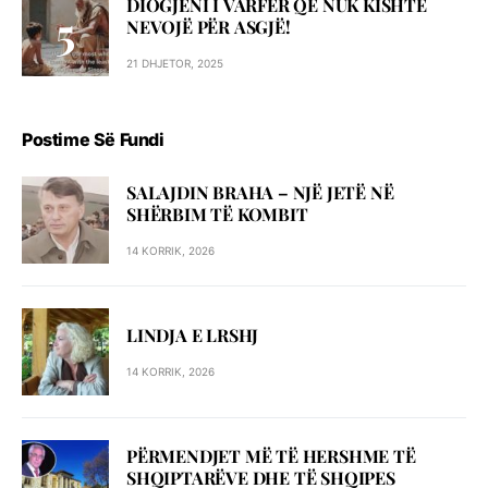
DIOGJENI I VARFËR QË NUK KISHTE
NEVOJË PËR ASGJË!
21 DHJETOR, 2025
Postime Së Fundi
SALAJDIN BRAHA – NJЁ JETЁ NЁ
SHЁRBIM TЁ KOMBIT
14 KORRIK, 2026
LINDJA E LRSHJ
14 KORRIK, 2026
PËRMENDJET MË TË HERSHME TË
SHQIPTARËVE DHE TË SHQIPES