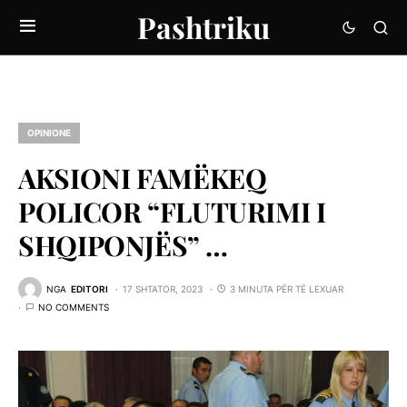
Pashtriku
OPINIONE
AKSIONI FAMËKEQ
POLICOR “FLUTURIMI I
SHQIPONJËS” …
NGA
EDITORI
17 SHTATOR, 2023
3 MINUTA PËR TË LEXUAR
NO COMMENTS