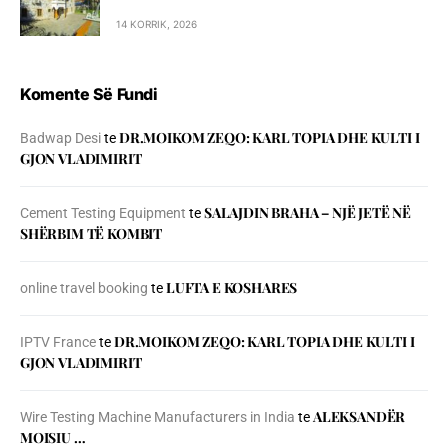
14 KORRIK, 2026
Komente Së Fundi
DR.MOIKOM ZEQO: KARL TOPIA DHE KULTI I
Badwap Desi
te
GJON VLADIMIRIT
SALAJDIN BRAHA – NJЁ JETЁ NЁ
Cement Testing Equipment
te
SHЁRBIM TЁ KOMBIT
LUFTA E KOSHARES
online travel booking
te
DR.MOIKOM ZEQO: KARL TOPIA DHE KULTI I
IPTV France
te
GJON VLADIMIRIT
ALEKSANDËR
Wire Testing Machine Manufacturers in India
te
MOISIU …