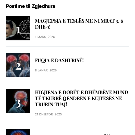
Postime të Zgjedhura
MAGJEPSJA E TESLËS ME NUMRAT 3, 6
DHE 9!
1 MARS, 2026
FUQIA E DASHURISË!
8 JANAR, 2026
HIGJIENA E DOBËT E DHËMBËVE MUND
TË TKURRË QENDRËN E KUJTESËS NË
TRURIN TUAJ!
21 DHJETOR, 2025