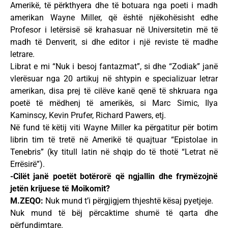
Amerikë, të përkthyera dhe të botuara nga poeti i madh
amerikan Wayne Miller, që është njëkohësisht edhe
Profesor i letërsisë së krahasuar në Universitetin më të
madh të Denverit, si dhe editor i një reviste të madhe
letrare.
Librat e mi “Nuk i besoj fantazmat”, si dhe “Zodiak” janë
vlerësuar nga 20 artikuj në shtypin e specializuar letrar
amerikan, disa prej të cilëve kanë qenë të shkruara nga
poetë të mëdhenj të amerikës, si Marc Simic, Ilya
Kaminscy, Kevin Prufer, Richard Pawers, etj.
Në fund të këtij viti Wayne Miller ka përgatitur për botim
librin tim të tretë në Amerikë të quajtuar “Epistolae in
Tenebris” (ky titull latin në shqip do të thotë “Letrat në
Errësirë”).
-Cilët janë poetët botërorë që ngjallin dhe frymëzojnë
jetën krijuese të Moikomit?
M.ZEQO:
Nuk mund t’i përgjigjem thjeshtë kësaj pyetjeje.
Nuk mund të bëj përcaktime shumë të qarta dhe
përfundimtare.