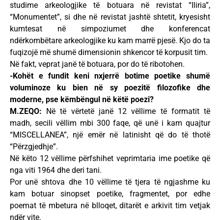
studime arkeologjike të botuara në revistat “Iliria”,
“Monumentet”, si dhe në revistat jashtë shtetit, kryesisht
kumtesat në simpoziumet dhe konferencat
ndërkombëtare arkeologjike ku kam marrë pjesë. Kjo do ta
fuqizojë më shumë dimensionin shkencor të korpusit tim.
Në fakt, veprat janë të botuara, por do të ribotohen.
-Kohët e fundit keni nxjerrë botime poetike shumë
voluminoze ku bien në sy poezitë filozofike dhe
moderne, pse këmbëngul në këtë poezi?
M.ZEQO:
Në të vërtetë janë 12 vëllime të formatit të
madh, secili vëllim mbi 300 faqe, që unë i kam quajtur
“MISCELLANEA”, një emër në latinisht që do të thotë
“Përzgjedhje”.
Në këto 12 vëllime përfshihet veprimtaria ime poetike që
nga viti 1964 dhe deri tani.
Por unë shtova dhe 10 vëllime të tjera të ngjashme ku
kam botuar sinopset poetike, fragmentet, por edhe
poemat të mbetura në blloqet, ditarët e arkivit tim vetjak
ndër vite.