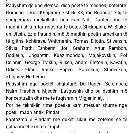
Padyshim që unë vlerësoj disa poetë të mëdhenj botërorë:
Homerin, Omar Khajamin e shek XX, me Ruabirat e tij të
shqipëruara mrekullisht nga Fan Noli, Danten, më të
madhin shkrimtar ndoshta të botës, Shekspirin, W. Blake-
un, Jitsin, Ezra Paundin, më të madhin poetin amerikan të
të gjitha kohërave, Whitmanin, Tomas Eliotin, Stivensin,
Silvia Plath, Eshberin, Jori Graham, Artur Rembon,
Bodlerin, Ungaretin, Kuazimondon, Majakovskin, Pol
Celanin, George Traklin, Rilken, Andre Bretonin, Kavafin,
Odisea Elitin, Vasko Popën, Soreskun, Staneskun,
Zbigniev, Herbertin.
Padyshim nga poetët shqiptarë: De Radën, Seremben,
Naim Frashërin, Mjedën, Lasgushin dhe pa dyshim më
konceptualin dhe më të fuqishmin Migjenin etj.
Por në teknikën time poetike kam mësuar shumë nga
poeti i madh antik, Pindari.
Fantazma e Pindarit më duket sikur më zotëron në të
gjitha indet e mia të trupit.