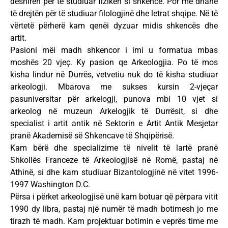
dëshirën për të studiuar fizikën si shkencë. Por më dhanë
të drejtën për të studiuar filologjinë dhe letrat shqipe. Në të
vërtetë përherë kam qenëi dyzuar midis shkencës dhe
artit.
Pasioni mëi madh shkencor i imi u formatua mbas
moshës 20 vjeç. Ky pasion qe Arkeologjia. Po të mos
kisha lindur në Durrës, vetvetiu nuk do të kisha studiuar
arkeologji. Mbarova me sukses kursin 2-vjeçar
pasuniversitar për arkelogji, punova mbi 10 vjet si
arkeolog në muzeun Arkelogjik të Durrësit, si dhe
specialist i artit antik në Sektorin e Artit Antik Mesjetar
pranë Akademisë së Shkencave të Shqipërisë.
Kam bërë dhe specializime të nivelit të lartë pranë
Shkollës Franceze të Arkeologjisë në Romë, pastaj në
Athinë, si dhe kam studiuar Bizantologjinë në vitet 1996-
1997 Washington D.C.
Përsa i përket arkeologjisë unë kam botuar që përpara vitit
1990 dy libra, pastaj një numër të madh botimesh jo me
tirazh të madh. Kam projektuar botimin e veprës time me