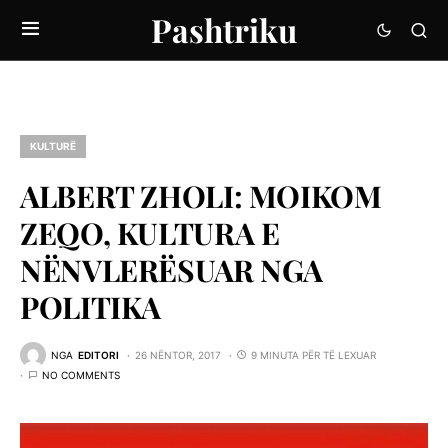
Pashtriku
KULTURË
ALBERT ZHOLI: MOIKOM
ZEQO, KULTURA E
NËNVLERËSUAR NGA
POLITIKA
NGA
EDITORI
26 NËNTOR, 2017
9 MINUTA PËR TË LEXUAR
NO COMMENTS