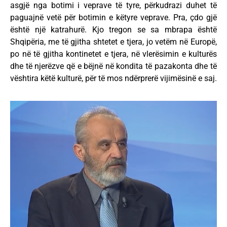
asgjë nga botimi i veprave të tyre, përkudrazi duhet të
paguajnë vetë për botimin e këtyre veprave. Pra, çdo gjë
është një katrahurë. Kjo tregon se sa mbrapa është
Shqipëria, me të gjitha shtetet e tjera, jo vetëm në Europë,
po në të gjitha kontinetet e tjera, në vlerësimin e kulturës
dhe të njerëzve që e bëjnë në kondita të pazakonta dhe të
vështira këtë kulturë, për të mos ndërprerë vijimësinë e saj.