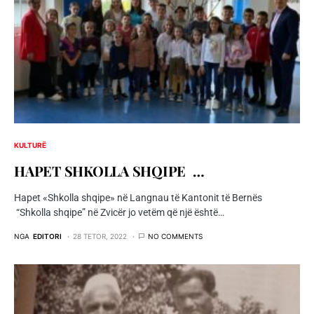
KULTURË
HAPET SHKOLLA SHQIPE …
Hapet «Shkolla shqipe» në Langnau të Kantonit të Bernës
“Shkolla shqipe” në Zvicër jo vetëm që një është…
NGA
EDITORI
28 TETOR, 2022
NO COMMENTS