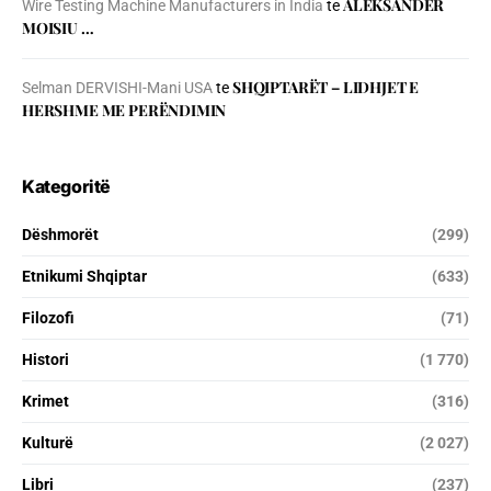
ALEKSANDËR
Wire Testing Machine Manufacturers in India
te
MOISIU …
SHQIPTARËT – LIDHJET E
Selman DERVISHI-Mani USA
te
HERSHME ME PERËNDIMIN
Kategoritë
Dëshmorët
(299)
Etnikumi Shqiptar
(633)
Filozofi
(71)
Histori
(1 770)
Krimet
(316)
Kulturë
(2 027)
Libri
(237)