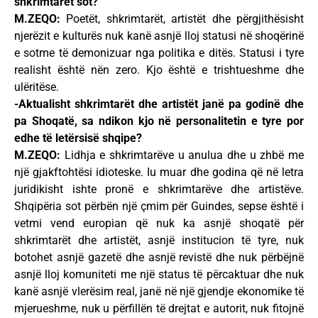
shkrimtarët sot?
M.ZEQO:
Poetët, shkrimtarët, artistët dhe përgjithësisht
njerëzit e kulturës nuk kanë asnjë lloj statusi në shoqërinë
e sotme të demonizuar nga politika e ditës. Statusi i tyre
realisht është nën zero. Kjo është e trishtueshme dhe
ulëritëse.
-Aktualisht shkrimtarët dhe artistët janë pa godinë dhe
pa Shoqatë, sa ndikon kjo në personalitetin e tyre por
edhe të letërsisë shqipe?
M.ZEQO:
Lidhja e shkrimtarëve u anulua dhe u zhbë me
një gjakftohtësi idioteske. Iu muar dhe godina që në letra
juridikisht ishte pronë e shkrimtarëve dhe artistëve.
Shqipëria sot përbën një çmim për Guindes, sepse është i
vetmi vend europian që nuk ka asnjë shoqatë për
shkrimtarët dhe artistët, asnjë institucion të tyre, nuk
botohet asnjë gazetë dhe asnjë revistë dhe nuk përbëjnë
asnjë lloj komuniteti me një status të përcaktuar dhe nuk
kanë asnjë vlerësim real, janë në një gjendje ekonomike të
mjerueshme, nuk u përfillën të drejtat e autorit, nuk fitojnë