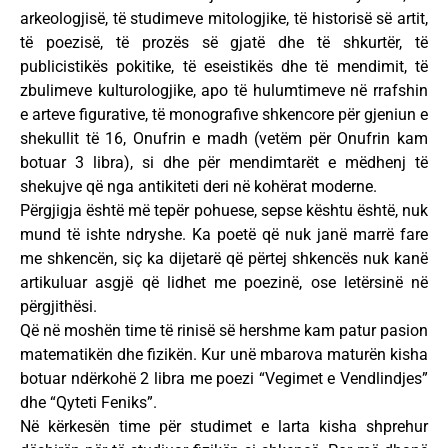
arkeologjisë, të studimeve mitologjike, të historisë së artit,
të poezisë, të prozës së gjatë dhe të shkurtër, të
publicistikës pokitike, të eseistikës dhe të mendimit, të
zbulimeve kulturologjike, apo të hulumtimeve në rrafshin
e arteve figurative, të monografive shkencore për gjeniun e
shekullit të 16, Onufrin e madh (vetëm për Onufrin kam
botuar 3 libra), si dhe për mendimtarët e mëdhenj të
shekujve që nga antikiteti deri në kohërat moderne.
Përgjigja është më tepër pohuese, sepse kështu është, nuk
mund të ishte ndryshe. Ka poetë që nuk janë marrë fare
me shkencën, siç ka dijetarë që përtej shkencës nuk kanë
artikuluar asgjë që lidhet me poezinë, ose letërsinë në
përgjithësi.
Që në moshën time të rinisë së hershme kam patur pasion
matematikën dhe fizikën. Kur unë mbarova maturën kisha
botuar ndërkohë 2 libra me poezi “Vegimet e Vendlindjes”
dhe “Qyteti Feniks”.
Në kërkesën time për studimet e larta kisha shprehur