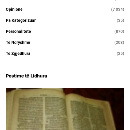
Opinione
(7 034)
Pa Kategorizuar
(35)
Personalitete
(870)
Të Ndryshme
(203)
Të Zgjedhura
(25)
Postime të Lidhura