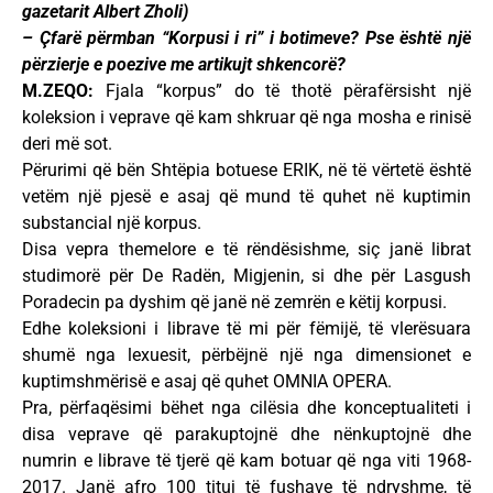
gazetarit Albert Zholi)
– Çfarë përmban “Korpusi i ri” i botimeve? Pse është një
përzierje e poezive me artikujt shkencorë?
M.ZEQO:
Fjala
“korpus” do të thotë përafërsisht një
koleksion i veprave që kam shkruar që nga mosha e rinisë
deri më sot.
Përurimi që bën Shtëpia botuese ERIK, në të vërtetë është
vetëm një pjesë e asaj që mund të quhet në kuptimin
substancial një korpus.
Disa vepra themelore e të rëndësishme, siç janë librat
studimorë për De Radën, Migjenin, si dhe për Lasgush
Poradecin pa dyshim që janë në zemrën e këtij korpusi.
Edhe koleksioni i librave të mi për fëmijë, të vlerësuara
shumë nga lexuesit, përbëjnë një nga dimensionet e
kuptimshmërisë e asaj që quhet OMNIA OPERA.
Pra, përfaqësimi bëhet nga cilësia dhe konceptualiteti i
disa veprave që parakuptojnë dhe nënkuptojnë dhe
numrin e librave të tjerë që kam botuar që nga viti 1968-
2017. Janë afro 100 tituj të fushave të ndryshme, të