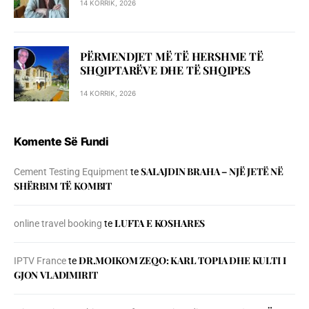
14 KORRIK, 2026
PËRMENDJET MË TË HERSHME TË
SHQIPTARËVE DHE TË SHQIPES
14 KORRIK, 2026
Komente Së Fundi
SALAJDIN BRAHA – NJЁ JETЁ NЁ
Cement Testing Equipment
te
SHЁRBIM TЁ KOMBIT
LUFTA E KOSHARES
online travel booking
te
DR.MOIKOM ZEQO: KARL TOPIA DHE KULTI I
IPTV France
te
GJON VLADIMIRIT