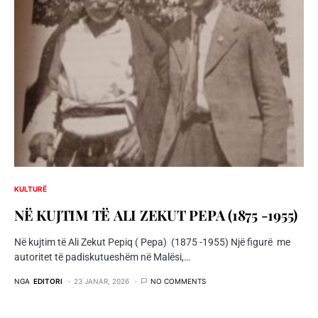
KULTURË
NЁ KUJTIM TЁ ALI ZEKUT PEPA (1875 -1955)
Në kujtim të Ali Zekut Pepiq ( Pepa) (1875 -1955) Një figurë me
autoritet të padiskutueshëm në Malësi,…
NGA
EDITORI
23 JANAR, 2026
NO COMMENTS