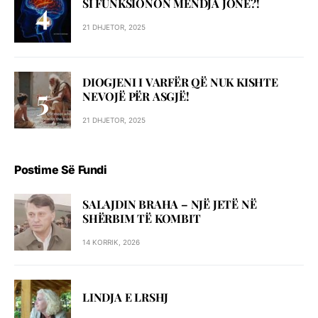
SI FUNKSIONON MENDJA JONË?!
21 DHJETOR, 2025
DIOGJENI I VARFËR QË NUK KISHTE
NEVOJË PËR ASGJË!
21 DHJETOR, 2025
Postime Së Fundi
SALAJDIN BRAHA – NJЁ JETЁ NЁ
SHЁRBIM TЁ KOMBIT
14 KORRIK, 2026
LINDJA E LRSHJ