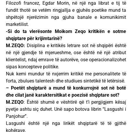
Filozofi francez, Egdar Morin, në një nga librat e tij të
fundit thotë se vetëm ringjallja e gjuhës poetike mund ta
shpëtojë njerëzimin nga gjuha banale e komunikimit
marketilist.
-Si do ta vlerësonte Moikom Zeqo kritikën e sotme
shqiptare për krijimtarinë?
M.ZEQO:
Disiplina e kritikës letrare sot në shqipëri është
në një gjendje të mjerueshme, ose është në një atribut
klientelist, ndaj emrave të autorëve, ose operacionalizohet
sipas koncepteve politike.
Nuk kemi mundur të nxjerrim kritikë me personalitete të
forta, zbulues talentesh dhe studiues sintetikë të letërsisë.
– Poetët shqiptarë a mund të konkurrojnë sot në botë
dhe cilat janë karaktersitikat e poezisë shqiptare sot?
M.ZEQO
: Është shumë e vështirë që t’i pergjigjem kësaj
pyetje ashtu siç duhet. Unë sapo botova librin “Lasgushi i
Panjohur”.
Lasgushi është një nga lirikët shqiptarë të të gjithë
kohërave.