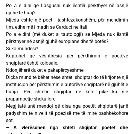
Po a e dini që Lasgushi nuk ështëi përkthyer në asnjë
gjuhë të huaj?
Mjeda është një poet i jashtëzakonshëm, për mendimin
tim, edhe më i madh se Carduci ne Itali.
Po a e dini (më duket si tautologji) se Mjeda nuk është
përkthyer në asnjë gjuhë europiane dhe të botës?
Si ka mundësi?
Kuptohet që vështirësia për përkthimin e poetëve
shqiptarë është kolosale.
Ndonjëherë duket e pakapërcyeshme.
Diçka mund të bëhet nëse shteti shqiptar do të krijonte një
institucion për përkthimin e autorëve shqiptarë në gjuhët e
huaja. Për shtetin shqiptar në këtë pikë ka një
prapambetje shekullore.
Megjitatë unë mendoj që disa nga poetët shqiptarë janë
padyshim të nivelit të poezisë më të mirë bashkëkohore
sot.
– A vlerësohen nga shteti shqiptar poetët dhe