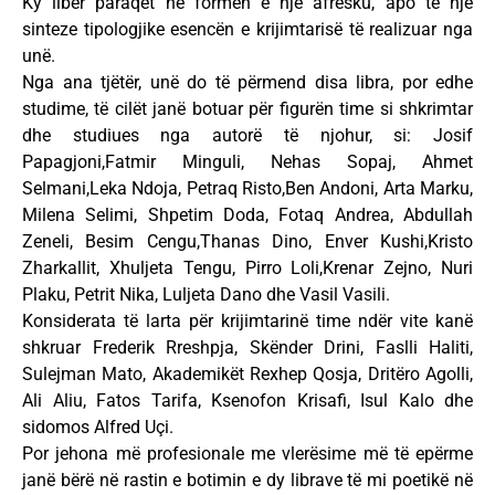
Ky libër paraqet në formën e një afresku, apo të një
sinteze tipologjike esencën e krijimtarisë të realizuar nga
unë.
Nga ana tjëtër, unë do të përmend disa libra, por edhe
studime, të cilët janë botuar për figurën time si shkrimtar
dhe studiues nga autorë të njohur, si: Josif
Papagjoni,Fatmir Minguli, Nehas Sopaj, Ahmet
Selmani,Leka Ndoja, Petraq Risto,Ben Andoni, Arta Marku,
Milena Selimi, Shpetim Doda, Fotaq Andrea, Abdullah
Zeneli, Besim Cengu,Thanas Dino, Enver Kushi,Kristo
Zharkallit, Xhuljeta Tengu, Pirro Loli,Krenar Zejno, Nuri
Plaku, Petrit Nika, Luljeta Dano dhe Vasil Vasili.
Konsiderata të larta për krijimtarinë time ndër vite kanë
shkruar Frederik Rreshpja, Skënder Drini, Faslli Haliti,
Sulejman Mato, Akademikët Rexhep Qosja, Dritëro Agolli,
Ali Aliu, Fatos Tarifa, Ksenofon Krisafi, Isul Kalo dhe
sidomos Alfred Uçi.
Por jehona më profesionale me vlerësime më të epërme
janë bërë në rastin e botimin e dy librave të mi poetikë në