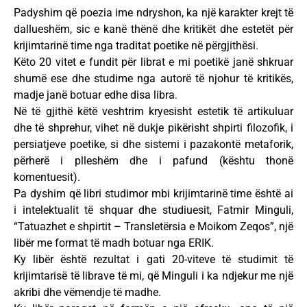
Padyshim që poezia ime ndryshon, ka një karakter krejt të
dallueshëm, sic e kanë thënë dhe kritikët dhe estetët për
krijimtarinë time nga traditat poetike në përgjithësi.
Këto 20 vitet e fundit për librat e mi poetikë janë shkruar
shumë ese dhe studime nga autorë të njohur të kritikës,
madje janë botuar edhe disa libra.
Në të gjithë këtë veshtrim kryesisht estetik të artikuluar
dhe të shprehur, vihet në dukje pikërisht shpirti filozofik, i
persiatjeve poetike, si dhe sistemi i pazakontë metaforik,
përherë i plleshëm dhe i pafund (kështu thonë
komentuesit).
Pa dyshim që libri studimor mbi krijimtarinë time është ai
i intelektualit të shquar dhe studiuesit, Fatmir Minguli,
“Tatuazhet e shpirtit – Transletërsia e Moikom Zeqos”, një
libër me format të madh botuar nga ERIK.
Ky libër është rezultat i gati 20-viteve të studimit të
krijimtarisë të librave të mi, që Minguli i ka ndjekur me një
akribi dhe vëmendje të madhe.