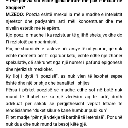
– Pse poezia sot është gjinia letrare më pak e lexuar në
Shqipëri?
M.ZEQO:
Poezia është mrekullia më e madhe e intelektit
njerëzor dhe padyshim arti mëi koncentruar dhe me
nivelin estetik më të epërm.
Kjo poezi e madhe i ka rezistuar të gjithë shekujve dhe do
t’i rezistojë pambarimisht.
Por, në shumicën e rasteve për arsye të ndryshme, që nuk
është momenti për t’i sqaruar këtu, është edhe një zhanër
spekulativ, që shkruhet nga një numër i pafund epigonësh
dhe njerëzish mediokër.
Ky lloj i dytë “i poezisë”, as nuk vlen të lexohet sepse
është dhe një prishje dhe banalitet i shijes.
Përsa i përket poezisë së madhe, edhe sot në botë nuk
mund të thuhet se ka një vlerësim aq të lartë, dmth
adekuat për shkak se përgjithësisht veprat letrare të
rëndësishme “duket sikur e kanë humbur publikun”.
Flitet madje “për një vdekje të bardhë të letërsisë”. Por unë
nuk dua dhe nuk mund ta besoj këtë gjë.