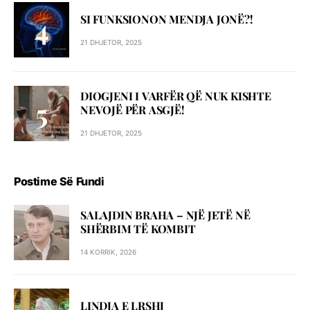
SI FUNKSIONON MENDJA JONË?!
21 DHJETOR, 2025
DIOGJENI I VARFËR QË NUK KISHTE
NEVOJË PËR ASGJË!
21 DHJETOR, 2025
Postime Së Fundi
SALAJDIN BRAHA – NJЁ JETЁ NЁ
SHЁRBIM TЁ KOMBIT
14 KORRIK, 2026
LINDJA E LRSHJ