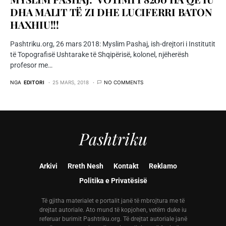
DHA MALIT TË ZI DHE LUCIFERRI BATON
HAXHIU!!!
Pashtriku.org, 26 mars 2018: Myslim Pashaj, ish-drejtori i Institutit
të Topografisë Ushtarake të Shqipërisë, kolonel, njëherësh
profesor me…
NGA
EDITORI
25 MARS, 2018
NO COMMENTS
Pashtriku
Arkivi
Rreth Nesh
Kontakt
Reklamo
Politika e Privatësisë
Të gjitha materialet e portalit janë të mbrojtura me të
drejtat autoriale. Ato mund të kopjohen, vetëm duke iu
referuar burimit Pashtriku.org. Të drejtat autoriale janë