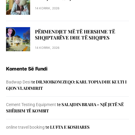
14 KORRIK, 2026
PËRMENDJET MË TË HERSHME TË
SHQIPTARËVE DHE TË SHQIPES
14 KORRIK, 2026
Komente Së Fundi
DR.MOIKOM ZEQO: KARL TOPIA DHE KULTI I
Badwap Desi
te
GJON VLADIMIRIT
SALAJDIN BRAHA – NJЁ JETЁ NЁ
Cement Testing Equipment
te
SHЁRBIM TЁ KOMBIT
LUFTA E KOSHARES
online travel booking
te