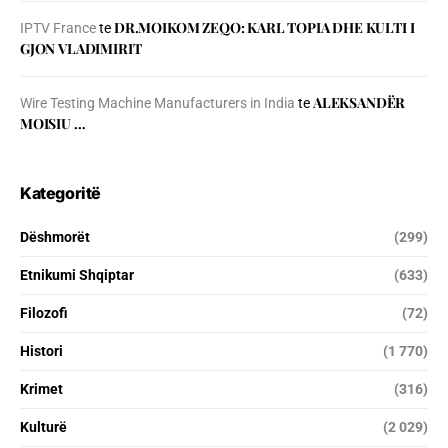
DR.MOIKOM ZEQO: KARL TOPIA DHE KULTI I
IPTV France
te
GJON VLADIMIRIT
ALEKSANDËR
Wire Testing Machine Manufacturers in India
te
MOISIU …
Kategoritë
Dëshmorët
(299)
Etnikumi Shqiptar
(633)
Filozofi
(72)
Histori
(1 770)
Krimet
(316)
Kulturë
(2 029)