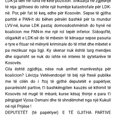
LDK-ja deri në fund në këtë pozicion. Shkuarja në zgjedhje
të reja gjithsesi do ishte një humbje katastrofale për LDK-
në. Por, për fat të keq, edhe për Kosovën. Sepse të gjitha
partitë e PAN-it do bëhen përsëri bashkë për ta mundur
LVV-në, kurse LDK pastaj domosdoshmërish do hynë në
koalicion me PAN-in me një rol tepër inferior. Sidoqoftë,
oligarkët e LDK-së do të mbesin të kënaqur sepse pasuria
e tyre e fituar në mënyrë kriminale do të rritet dhe mbetet e
pa rrezikuar nga ligji. Ky skenar nuk është larg mendjes
dhe sigurisht se nuk do ishte në interes të qytetarëve të
Kosovës.
Cila është zgjidhja, nëse nuk arrihet marrëveshja për
koalicion? Lëvizja Vetëvendosje! të bëj një ftesë publike
me të cilën do i ftoj të gjithë deputetët e papërlyer,
pavarësisht partive, t’i bashkëngjiten kauzës së kthimit të
Kosovës në rrugë të mbarë, kurse kësaj thirrje e para t’i
përgjigjet Vjosa Osmani dhe të shndërrohet nga një Kukull
në një Prijëse !
DEPUTETËT (të papërlyer) E TË GJITHA PARTIVE