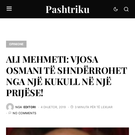
Pashtriku
OPINIONE
ALI MEHMETI: VJOSA
OSMANI TË SHNDËRROHET
NGA NJË KUKULL NË NJË
PRIJËSE!
NGA
EDITORI
4 DHJETOR, 2019
3 MINUTA PËR TË LEXUAR
NO COMMENTS