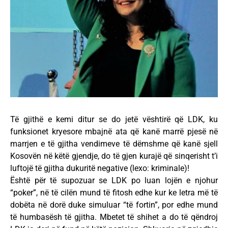
Të gjithë e kemi ditur se do jetë vështirë që LDK, ku
funksionet kryesore mbajnë ata që kanë marrë pjesë në
marrjen e të gjitha vendimeve të dëmshme që kanë sjell
Kosovën në këtë gjendje, do të gjen kurajë që sinqerisht t’i
luftojë të gjitha dukuritë negative (lexo: kriminale)!
Është për të supozuar se LDK po luan lojën e njohur
“poker”, në të cilën mund të fitosh edhe kur ke letra më të
dobëta në dorë duke simuluar “të fortin”, por edhe mund
të humbasësh të gjitha. Mbetet të shihet a do të qëndroj