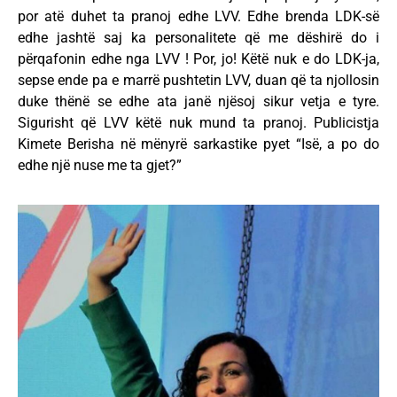
por atë duhet ta pranoj edhe LVV. Edhe brenda LDK-së
edhe jashtë saj ka personalitete që me dëshirë do i
përqafonin edhe nga LVV ! Por, jo! Këtë nuk e do LDK-ja,
sepse ende pa e marrë pushtetin LVV, duan që ta njollosin
duke thënë se edhe ata janë njësoj sikur vetja e tyre.
Sigurisht që LVV këtë nuk mund ta pranoj. Publicistja
Kimete Berisha në mënyrë sarkastike pyet “Isë, a po do
edhe një nuse me ta gjet?”