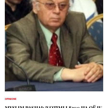
OPINIONE
MYSLIM PASHAJ: ‘VOTIMI I 8200 HA QË IU