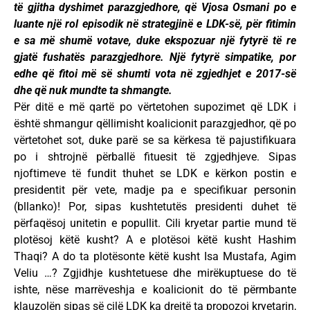
të gjitha dyshimet parazgjedhore, që Vjosa Osmani po e
luante një rol episodik në strategjinë e LDK-së, për fitimin
e sa më shumë votave, duke ekspozuar një fytyrë të re
gjatë fushatës parazgjedhore. Një fytyrë simpatike, por
edhe që fitoi më së shumti vota në zgjedhjet e 2017-së
dhe që nuk mundte ta shmangte.
Për ditë e më qartë po vërtetohen supozimet që LDK i
është shmangur qëllimisht koalicionit parazgjedhor, që po
vërtetohet sot, duke parë se sa kërkesa të pajustifikuara
po i shtrojnë përballë fituesit të zgjedhjeve. Sipas
njoftimeve të fundit thuhet se LDK e kërkon postin e
presidentit për vete, madje pa e specifikuar personin
(bllanko)! Por, sipas kushtetutës presidenti duhet të
përfaqësoj unitetin e popullit. Cili kryetar partie mund të
plotësoj këtë kusht? A e plotësoi këtë kusht Hashim
Thaqi? A do ta plotësonte këtë kusht Isa Mustafa, Agim
Veliu …? Zgjidhje kushtetuese dhe mirëkuptuese do të
ishte, nëse marrëveshja e koalicionit do të përmbante
klauzolën sipas së cilë LDK ka drejtë ta propozoj kryetarin,