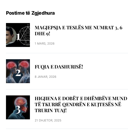
Postime të Zgjedhura
MAGJEPSJA E TESLËS ME NUMRAT 3, 6
DHE 9!
1 MARS, 2026
FUQIA E DASHURISË!
8 JANAR, 2026
HIGJIENA E DOBËT E DHËMBËVE MUND
TË TKURRË QENDRËN E KUJTESËS NË
TRURIN TUAJ!
21 DHJETOR, 2025