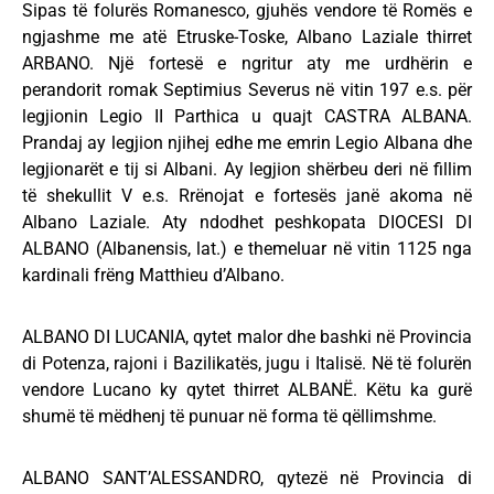
Sipas të folurës Romanesco, gjuhës vendore të Romës e
ngjashme me atë Etruske-Toske, Albano Laziale thirret
ARBANO. Një fortesë e ngritur aty me urdhërin e
perandorit romak Septimius Severus në vitin 197 e.s. për
legjionin Legio II Parthica u quajt CASTRA ALBANA.
Prandaj ay legjion njihej edhe me emrin Legio Albana dhe
legjionarët e tij si Albani. Ay legjion shërbeu deri në fillim
të shekullit V e.s. Rrënojat e fortesës janë akoma në
Albano Laziale. Aty ndodhet peshkopata DIOCESI DI
ALBANO (Albanensis, lat.) e themeluar në vitin 1125 nga
kardinali frëng Matthieu d’Albano.
ALBANO DI LUCANIA, qytet malor dhe bashki në Provincia
di Potenza, rajoni i Bazilikatës, jugu i Italisë. Në të folurën
vendore Lucano ky qytet thirret ALBANË. Këtu ka gurë
shumë të mëdhenj të punuar në forma të qëllimshme.
ALBANO SANT’ALESSANDRO, qytezë në Provincia di