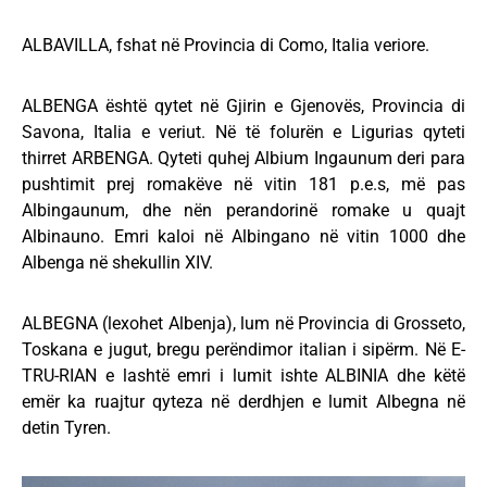
ALBAVILLA, fshat në Provincia di Como, Italia veriore.
ALBENGA është qytet në Gjirin e Gjenovës, Provincia di
Savona, Italia e veriut. Në të folurën e Ligurias qyteti
thirret ARBENGA. Qyteti quhej Albium Ingaunum deri para
pushtimit prej romakëve në vitin 181 p.e.s, më pas
Albingaunum, dhe nën perandorinë romake u quajt
Albinauno. Emri kaloi në Albingano në vitin 1000 dhe
Albenga në shekullin XIV.
ALBEGNA (lexohet Albenja), lum në Provincia di Grosseto,
Toskana e jugut, bregu perëndimor italian i sipërm. Në E-
TRU-RIAN e lashtë emri i lumit ishte ALBINIA dhe këtë
emër ka ruajtur qyteza në derdhjen e lumit Albegna në
detin Tyren.