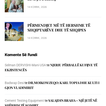
14 KORRIK, 2026
PËRMENDJET MË TË HERSHME TË
SHQIPTARËVE DHE TË SHQIPES
14 KORRIK, 2026
Komente Së Fundi
NJERIU PЁRBALLЁ KUFIJVE TЁ
Selman DERVISHI-Mani USA
te
EKZISTENCЁS
DR.MOIKOM ZEQO: KARL TOPIA DHE KULTI I
Badwap Desi
te
GJON VLADIMIRIT
SALAJDIN BRAHA – NJЁ JETЁ NЁ
Cement Testing Equipment
te
SHЁRBIM TЁ KOMBIT