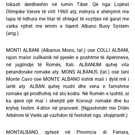
tokash derdheshin në lumin Tiber. Që nga Lojërat
Olimpike Verore të vitit 1960 aty, mënyra e shënjimit me
tapa të lidhura me litar të shtegut të vozitjes në garat me
varka njihet me emrin e liqenit Albano Buoy System
(ang.).
MONTI ALBANI (Albanus Mons, lat.) ose COLLI ALBANI,
rajon malor vullkanik në pjesën e poshtme të Apenineve,
në juglindje të Romës, Itali. ALBANUM quhej vila
perandorake romake aty. MONS ALBANUS (lat.) ose tani
Monte Cavo ose MONTE ALBANO është mali i dytë më i
lartë aty. ALBAN quhej rrushi dhe vena e famshme
romake që prodhohej në ato kodra. Në Romën e lashtë, ai
ka qenë një mal i shenjtë për Konsujt romakë dhe ku
kryhej festim 4-ditor në pranverë. (Ngjashmëri me Ditën
Arbërore të Verës që vazhdon të festohet nga shqiptarët.)
MONTALBANO, qytezë në Provincia di Ferrara,