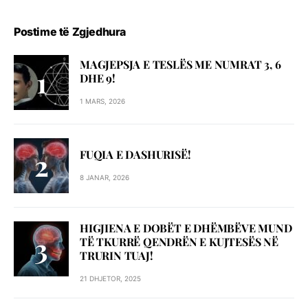
Postime të Zgjedhura
MAGJEPSJA E TESLËS ME NUMRAT 3, 6
DHE 9!
1 MARS, 2026
FUQIA E DASHURISË!
8 JANAR, 2026
HIGJIENA E DOBËT E DHËMBËVE MUND
TË TKURRË QENDRËN E KUJTESËS NË
TRURIN TUAJ!
21 DHJETOR, 2025