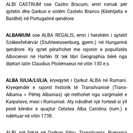
ALBI CASTRUM ose Castro Bracum, emri romak për
qytetin dhe Qarkun e sotëm Castelo Branco (Kështjella e
Bardhë) në Portugalinë qendrore.
ALBANIUM
ose ALBA REGALIS, emri i hershëm i qytetit
Székesfehérvár (Stuhlweissenburg, gjerm.) në Hungarinë
qendrore. Ky qytet përafrohet me rajonin e popullatës
Albocensii në Hartën IX tek libri Geographia bërë nga
dijetari latin Claudius Ptolemaeus në vitin 130 e.s.
ALBA IULIA/LULIA
, kryeqytet i Qarkut ALBA në Rumani.
Kryeqendër e rajonit historik të Transilvanisë (Trans-
Albania = Përtej Albanias) që rrethohet nga vargmalet e
Karpateve, mesi i Rumanisë. Aty ndodhet një fortesë si yll
pesë këndor e quajtur Cetatea Alba Carolina (rum.) e
ndërtuar në vitin 1738.
ALBI, një fshat në Qarkun Sibiu, Transilvania, Rumania