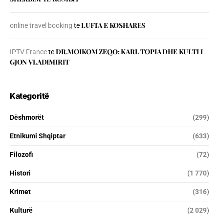
LUFTA E KOSHARES
online travel booking
te
DR.MOIKOM ZEQO: KARL TOPIA DHE KULTI I
IPTV France
te
GJON VLADIMIRIT
Kategoritë
Dëshmorët
(299)
Etnikumi Shqiptar
(633)
Filozofi
(72)
Histori
(1 770)
Krimet
(316)
Kulturë
(2 029)