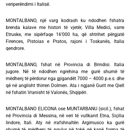
veriperëndimi i Italisë.
MONTALBANO, një varg kodrash ku ndodhen fshatra
brenda kalave me histori të vjetër, Villa Medici, varre
Etruske, me sipërfaqe 16’000 ha, që shtrihet përgjatë
Firences, Pistoias e Pratos, rajoni i Toskanës, Italia
qendrore.
MONTALBANO, fshat në Provincia di Brindisi. Italia
jugore. Në të ndodhen ngrehina me gurë shumë të
mëdhenj të përdorur nga gjigandët 7000 – 4000 p.e.s. dhe
që në anglisht thirren Dolmen. Ata i ngjanë Gurit me Qiell
në fshatin Vranisht të Valonës, Shqipëri.
MONTALBANO ELICONA ose MUNTARBANU (sicil.), fshat
në Provincia di Messina, në veri të vullkanit Etna, Siçilia
lindore, Itali. Aty në rrafshnaltën Argimusco ka gurë
shumë të mëdhenj të ngulur në tokë që kanë forma të