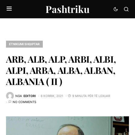
Pashtriku
ETNIKUMI SHQIPTAR
ARB, ALB, ALP, ARBI, ALBI,
ALPI, ARBA, ALBA, ALBAN,
ALBANIA ( II )
NGA
EDITORI
6 KORRIK, 2021
9 MINUTA PËR TË LEXUAR
NO COMMENTS