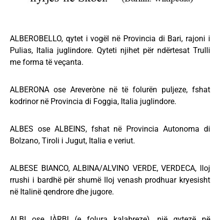
ALBEROBELLO, qytet i vogël në Provincia di Bari, rajoni i
Pulias, Italia juglindore. Qyteti njihet për ndërtesat Trulli
me forma të veçanta.
ALBERONA ose Areveròne në të folurën puljeze, fshat
kodrinor në Provincia di Foggia, Italia juglindore.
ALBES ose ALBEINS, fshat në Provincia Autonoma di
Bolzano, Tiroli i Jugut, Italia e veriut.
ALBESE BIANCO, ALBINA/ALVINO VERDE, VERDECA, lloj
rrushi i bardhë për shumë lloj venash prodhuar kryesisht
në Italinë qendrore dhe jugore.
ALBI ose IÀRBI (e folura kalabreze), një qytezë në