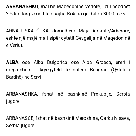
ARBANASHKO
, mal në Maqedoninë Veriore, i cili ndodhet
3.5 km larg vendit të quajtur Kokino që daton 3000 p.e.s.
ARNAUTSKA ČUKA, domethënë Maja Arnaute/Arbërore,
është një majë mali sipër qytetit Gevgelija në Maqedoninë
e Veriut.
ALBA
ose Alba Bulgarica ose Alba Graeca, emri i
mëparshëm i kryeqytetit të sotëm Beograd (Qyteti i
Bardhë) në Servi.
ARBANASHKA, fshat në bashkinë Prokuplje, Serbia
jugore.
ARBANASCE, fshat në bashkinë Meroshina, Qarku Nisava,
Serbia jugore.