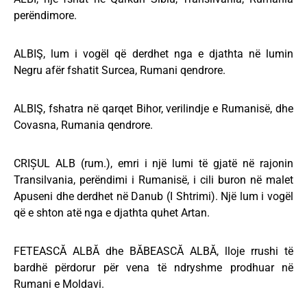
perëndimore.
ALBIŞ, lum i vogël që derdhet nga e djathta në lumin
Negru afër fshatit Surcea, Rumani qendrore.
ALBIŞ, fshatra në qarqet Bihor, verilindje e Rumanisë, dhe
Covasna, Rumania qendrore.
CRIȘUL ALB (rum.), emri i një lumi të gjatë në rajonin
Transilvania, perëndimi i Rumanisë, i cili buron në malet
Apuseni dhe derdhet në Danub (I Shtrimi). Një lum i vogël
që e shton atë nga e djathta quhet Artan.
FETEASCĂ ALBĂ dhe BĂBEASCĂ ALBĂ, lloje rrushi të
bardhë përdorur për vena të ndryshme prodhuar në
Rumani e Moldavi.