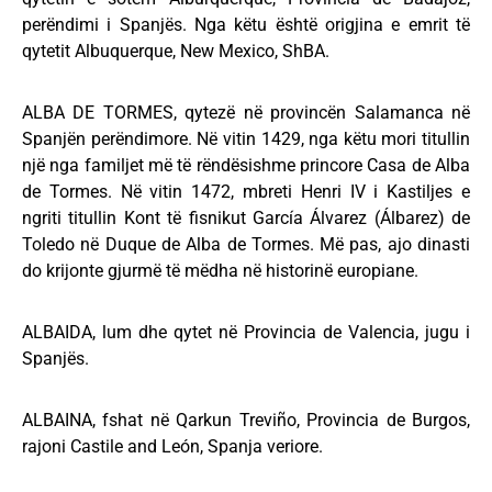
perëndimi i Spanjës. Nga këtu është origjina e emrit të
qytetit Albuquerque, New Mexico, ShBA.
ALBA DE TORMES, qytezë në provincën Salamanca në
Spanjën perëndimore. Në vitin 1429, nga këtu mori titullin
një nga familjet më të rëndësishme princore Casa de Alba
de Tormes. Në vitin 1472, mbreti Henri IV i Kastiljes e
ngriti titullin Kont të fisnikut García Álvarez (Álbarez) de
Toledo në Duque de Alba de Tormes. Më pas, ajo dinasti
do krijonte gjurmë të mëdha në historinë europiane.
ALBAIDA, lum dhe qytet në Provincia de Valencia, jugu i
Spanjës.
ALBAINA, fshat në Qarkun Treviño, Provincia de Burgos,
rajoni Castile and León, Spanja veriore.