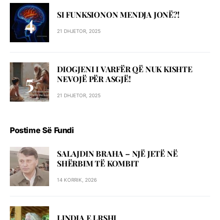
SI FUNKSIONON MENDJA JONË?!
21 DHJETOR, 2025
DIOGJENI I VARFËR QË NUK KISHTE
NEVOJË PËR ASGJË!
21 DHJETOR, 2025
Postime Së Fundi
SALAJDIN BRAHA – NJЁ JETЁ NЁ
SHЁRBIM TЁ KOMBIT
14 KORRIK, 2026
LINDJA E LRSHJ