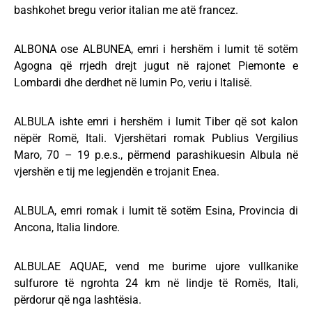
bashkohet bregu verior italian me atë francez.
ALBONA ose ALBUNEA, emri i hershëm i lumit të sotëm
Agogna që rrjedh drejt jugut në rajonet Piemonte e
Lombardi dhe derdhet në lumin Po, veriu i Italisë.
ALBULA ishte emri i hershëm i lumit Tiber që sot kalon
nëpër Romë, Itali. Vjershëtari romak Publius Vergilius
Maro, 70 – 19 p.e.s., përmend parashikuesin Albula në
vjershën e tij me legjendën e trojanit Enea.
ALBULA, emri romak i lumit të sotëm Esina, Provincia di
Ancona, Italia lindore.
ALBULAE AQUAE, vend me burime ujore vullkanike
sulfurore të ngrohta 24 km në lindje të Romës, Itali,
përdorur që nga lashtësia.