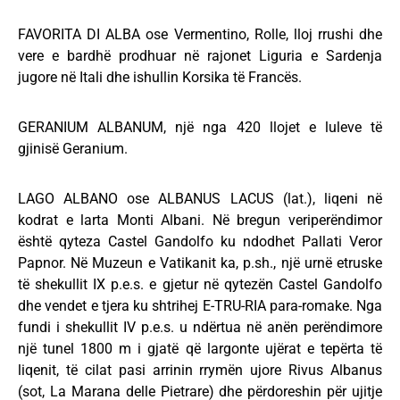
FAVORITA DI ALBA ose Vermentino, Rolle, lloj rrushi dhe
vere e bardhë prodhuar në rajonet Liguria e Sardenja
jugore në Itali dhe ishullin Korsika të Francës.
GERANIUM ALBANUM, një nga 420 llojet e luleve të
gjinisë Geranium.
LAGO ALBANO ose ALBANUS LACUS (lat.), liqeni në
kodrat e larta Monti Albani. Në bregun veriperëndimor
është qyteza Castel Gandolfo ku ndodhet Pallati Veror
Papnor. Në Muzeun e Vatikanit ka, p.sh., një urnë etruske
të shekullit IX p.e.s. e gjetur në qytezën Castel Gandolfo
dhe vendet e tjera ku shtrihej E-TRU-RIA para-romake. Nga
fundi i shekullit IV p.e.s. u ndërtua në anën perëndimore
një tunel 1800 m i gjatë që largonte ujërat e tepërta të
liqenit, të cilat pasi arrinin rrymën ujore Rivus Albanus
(sot, La Marana delle Pietrare) dhe përdoreshin për ujitje