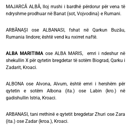
MAJARCĂ ALBĂ, lloj rrushi i bardhë përdorur për vena të
ndryshme prodhuar në Banat (sot, Vojvodina) e Rumani.
ARBĂNAȘI ose ALBANASI, fshat në Qarkun Buzău,
Rumania lindore; është vend ku nxirret naftë.
ALBA MARITIMA
ose ALBA MARIS, emri i ndeshur në
shekullin X për qytetin bregdetar të sotëm Biograd, Qarku i
Zadarit, Kroaci.
ALBONA ose Alvona, Alvum, është emri i hershëm për
qytetin e sotëm Albona (ita.) ose Labin (kro.) në
gadishullin Istria, Kroaci.
ARBANASI, tani rrethinë e qytetit bregdetar Zhuri ose Zara
(ita.) ose Zadar (kroa.), Kroaci.