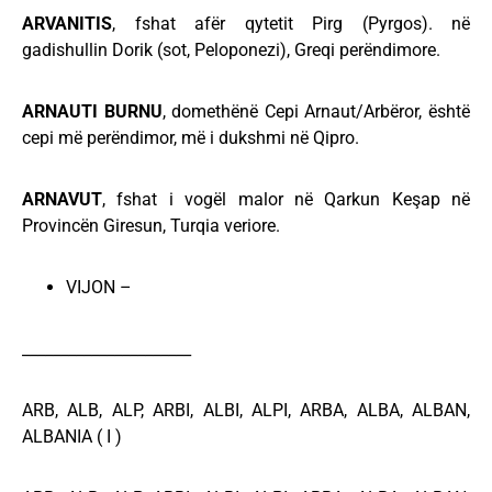
ARVANITIS
, fshat afër qytetit Pirg (Pyrgos). në
gadishullin Dorik (sot, Peloponezi), Greqi perëndimore.
ARNAUTI BURNU
, domethënë Cepi Arnaut/Arbëror, është
cepi më perëndimor, më i dukshmi në Qipro.
ARNAVUT
, fshat i vogël malor në Qarkun Keşap në
Provincën Giresun, Turqia veriore.
VIJON –
______________________
ARB, ALB, ALP, ARBI, ALBI, ALPI, ARBA, ALBA, ALBAN,
ALBANIA ( I )