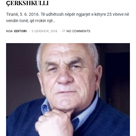
ҪERKSHKULLI
Tiranë, 5. 6. 2016. Të udhëtosh nëpër ngjarjet e këtyre 25 viteve në
vendin tonë, që rrokin një…
NGA
EDITORI
5 QERSHOR, 2016
NO COMMENTS