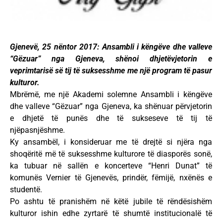
Gjenevë, 25 nëntor 2017: Ansambli i këngëve dhe valleve
“Gëzuar” nga Gjeneva, shënoi dhjetëvjetorin e
veprimtarisë së tij të suksesshme me një program të pasur
kulturor.
Mbrëmë, me një Akademi solemne Ansambli i këngëve
dhe valleve “Gëzuar” nga Gjeneva, ka shënuar përvjetorin
e dhjetë të punës dhe të sukseseve të tij të
njëpasnjëshme.
Ky ansambël, i konsideruar me të drejtë si njëra nga
shoqëritë më të suksesshme kulturore të diasporës sonë,
ka tubuar në sallën e koncerteve “Henri Dunat” të
komunës Vernier të Gjenevës, prindër, fëmijë, nxënës e
studentë.
Po ashtu të pranishëm në këtë jubile të rëndësishëm
kulturor ishin edhe zyrtarë të shumtë institucionalë të