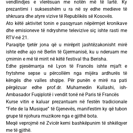
vendlindjes e vlerësuan me notën më të lartë. Ky
prezantimi i suksesshëm u ra në sy edhe medieve të
shkruara dhe atyre vizive të Republikës së Kosovës.
Ato këtë aktivitet tonin e pasqyruan nëpërmjet kronikave
dhe emisioneve të ndryshme televizive siç ishte rasti me
RTV-në 21.
Paraqitje tjetër jona që u mirëprit jashtëzakonisht mirë
ishte edhe ajo në Berlin të Gjermanisë, ku u nderuam me
çmimin e më të mirit në këtë festival tha Berisha.
Edhe pjesëmarrja në Lyon të Francës ishte mjaft e
frytshme sepse u përcollëm nga mijëra ardhurës të
këngës dhe valles shqipe. Për punën e mirë na pati
përgëzuar edhe prof.dr. Muhamedin Kullashi, ish-
Ambasador Fuqiplotë i vendit tonë në Paris të Francës
Kurse vitin e kaluar prezantuam në festën tradicionale
“Fete de la Musique” të Gjenevës, manifestim ky që tubon
grupe të njohura muzikore nga e gjithë bota.
Meqë veprojmë në Zvicër kemi bashkëpunim të shkëlqyer
me të gjithë.