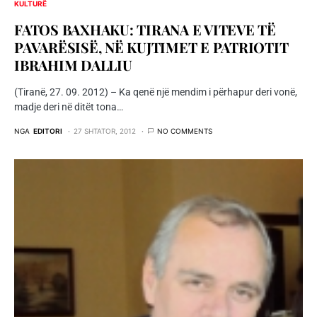
KULTURË
FATOS BAXHAKU: TIRANA E VITEVE TË
PAVARËSISË, NË KUJTIMET E PATRIOTIT
IBRAHIM DALLIU
(Tiranë, 27. 09. 2012) – Ka qenë një mendim i përhapur deri vonë,
madje deri në ditët tona…
NGA
EDITORI
27 SHTATOR, 2012
NO COMMENTS