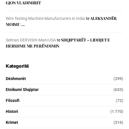
GJON VLADIMIRIT
ALEKSANDËR
Wire Testing Machine Manufacturers in India
te
MOISIU …
SHQIPTARËT – LIDHJET E
Selman DERVISHI-Mani USA
te
HERSHME ME PERËNDIMIN
Kategoritë
Dëshmorët
(299)
Etnikumi Shqiptar
(633)
Filozofi
(72)
Histori
(1 770)
Krimet
(316)