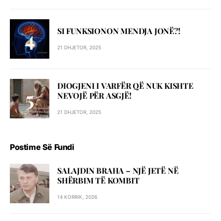
SI FUNKSIONON MENDJA JONË?!
21 DHJETOR, 2025
DIOGJENI I VARFËR QË NUK KISHTE
NEVOJË PËR ASGJË!
21 DHJETOR, 2025
Postime Së Fundi
SALAJDIN BRAHA – NJЁ JETЁ NЁ
SHЁRBIM TЁ KOMBIT
14 KORRIK, 2026