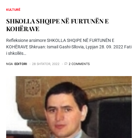
KULTURË
SHKOLLA SHQIPE NË FURTUNËN E
KOHËRAVE
Refleksione arsimore SHKOLLA SHQIPE NË FURTUNËN E
KOHËRAVE Shkruan: Ismail Gashi-Sllovia, Lypjan 28. 09. 2022 Fati
i shkollës…
NGA
EDITORI
28 SHTATOR, 2022
2 COMMENTS