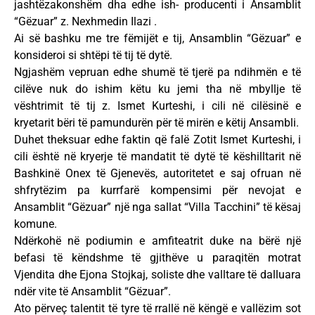
jashtëzakonshëm dha edhe ish- producenti i Ansamblit
“Gëzuar” z. Nexhmedin Ilazi .
Ai së bashku me tre fëmijët e tij, Ansamblin “Gëzuar” e
konsideroi si shtëpi të tij të dytë.
Ngjashëm vepruan edhe shumë të tjerë pa ndihmën e të
cilëve nuk do ishim këtu ku jemi tha në mbyllje të
vështrimit të tij z. Ismet Kurteshi, i cili në cilësinë e
kryetarit bëri të pamundurën për të mirën e këtij Ansambli.
Duhet theksuar edhe faktin që falë Zotit Ismet Kurteshi, i
cili është në kryerje të mandatit të dytë të këshilltarit në
Bashkinë Onex të Gjenevës, autoritetet e saj ofruan në
shfrytëzim pa kurrfarë kompensimi për nevojat e
Ansamblit “Gëzuar” një nga sallat “Villa Tacchini” të kësaj
komune.
Ndërkohë në podiumin e amfiteatrit duke na bërë një
befasi të këndshme të gjithëve u paraqitën motrat
Vjendita dhe Ejona Stojkaj, soliste dhe valltare të dalluara
ndër vite të Ansamblit “Gëzuar”.
Ato përveç talentit të tyre të rrallë në këngë e vallëzim sot