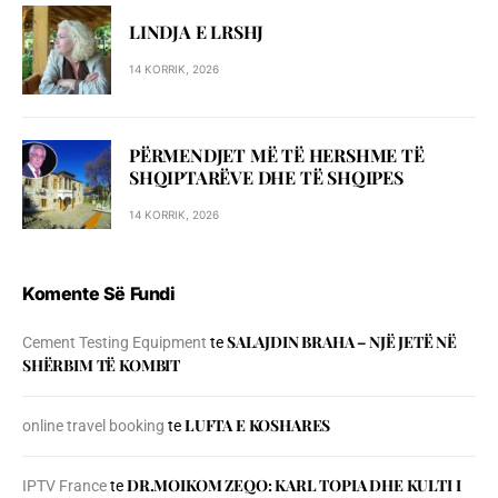
LINDJA E LRSHJ
14 KORRIK, 2026
PËRMENDJET MË TË HERSHME TË
SHQIPTARËVE DHE TË SHQIPES
14 KORRIK, 2026
Komente Së Fundi
SALAJDIN BRAHA – NJЁ JETЁ NЁ
Cement Testing Equipment
te
SHЁRBIM TЁ KOMBIT
LUFTA E KOSHARES
online travel booking
te
DR.MOIKOM ZEQO: KARL TOPIA DHE KULTI I
IPTV France
te