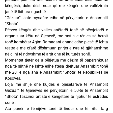
këngësh, duke dëshmuar që me këngën dhe vallëzimin
janë të lidhura ngushtë.
“Gëzuar” ishte mysafire edhe në përvjetorin e Ansamblit
“Shota”
Përveç këngës dhe valles anëtarët tanë në përvjetorët e
organizuar këtu në Gjenevë, me rastin e rënies së heroit
tonë kombëtar Agim Ramadani dhanë edhe pjesë të lehta
teatrale me çfarë dëshmuan prirjet e tyre të gjithanshme
në gjini të ndryshme të artit dhe të kulturës sonë.
Momentet tjetër që u përjetua me gëzim të papërshkruar
nga të gjithë ne ishte edhe ftesa drejtuar Ansamblit tonë
më 2014 nga ana e Ansamblit ”Shota” të Republikës së
Kosovës.
Loja me shije dhe kujdes e pjesëtarëve të Ansamblit
Gëzuar” të Gjenevës në përvjetorin e 50-të të Ansamblit
“Shota” fascinoi artistë e këngëtarë të njohur të estradës
sonë .
Ata punën e fëmijëve tanë të lindur dhe të rritur larg