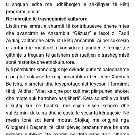
u shquan edhe me udhëheqjen e shkëlqyer të këtij
programi jubilar.
Në mbrojtje të trashëgimisë kulturore
Listën me emrat e shumtë të kontribuuesve dhënë rritës
dhe avancimit të Ansamblit “Gëzuar” e lexoi z. Fadil
Avdiaj, valltar dhe aktivist i këtij Ansambli. Ai për suksesin
e arritur më meritorët i konsideron prindër e fëmijë ,që
gjithnjë u treguan të gatshëm për ruajtjen e trashëgimisë
sonë historike dhe etnokulturore.
Një përshkrim kronologjik një dekade pune të palodhshme
e përplot suksese të këtij ansambli ia bëri edhe Xhemali
Berisha, nismëtar dhe kryeprotagonist kryesor i formimit
të tij. Ai dha: ”Vitet kalojnë por kujtimet për punën, shokët
dhe miqtë nuk harrohen asnjëherë”. Këta solistë e valltarë
i kujtoj kur së bashku me ecjen nisën këngën dhe
vallëzimin, duke na dhënë çaste të veçanta kënaqësie. Në
mesin tonë sot kemi motrat Stojkaj me origjinë nga
Gllogjani i Deçanit, të cilat përveç prezantimeve brilante
përpara publikut ato nxorën në dritë edhe disa albume