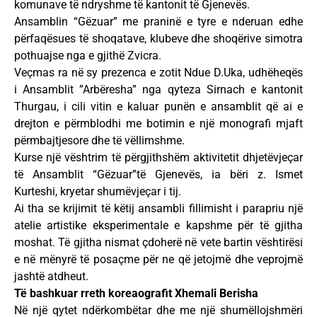
komunave të ndryshme të kantonit të Gjenevës.
Ansamblin “Gëzuar” me praninë e tyre e nderuan edhe
përfaqësues të shoqatave, klubeve dhe shoqërive simotra
pothuajse nga e gjithë Zvicra.
Veçmas ra në sy prezenca e zotit Ndue D.Uka, udhëheqës
i Ansamblit ”Arbëresha” nga qyteza Sirnach e kantonit
Thurgau, i cili vitin e kaluar punën e ansamblit që ai e
drejton e përmblodhi me botimin e një monografi mjaft
përmbajtjesore dhe të vëllimshme.
Kurse një vështrim të përgjithshëm aktivitetit dhjetëvjeçar
të Ansamblit “Gëzuar”të Gjenevës, ia bëri z. Ismet
Kurteshi, kryetar shumëvjeçar i tij.
Ai tha se krijimit të këtij ansambli fillimisht i parapriu një
atelie artistike eksperimentale e kapshme për të gjitha
moshat. Të gjitha nismat çdoherë në vete bartin vështirësi
e në mënyrë të posaçme për ne që jetojmë dhe veprojmë
jashtë atdheut.
Të bashkuar rreth koreaografit Xhemali Berisha
Në një qytet ndërkombëtar dhe me një shumëllojshmëri