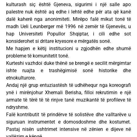
kulturash siç është Gjeneva, sigurimi i një salle apo
palestre nuk është aq edhe i lehtë edhe për ata që kanë
dalë kaherë nga anonimiteti. Mirëpo falë mikut tonë të
madh Ueli Leunberger më 1996 në zemër të Gjenevës, u
hap Universiteti Popullor Shqiptar, i cili edhe sot
konsiderohet si dritare kryesore e mërgatës sonë.
Me hapjen e këtij institucioni u zgjodhën edhe shumë
probleme të komunitetit tonë.
Kurteshi vazhdoi duke thënë se brengë e secilit mërgimtar
ishte ruajta e trashëgimisë sonë historike dhe
etnokulturore.
Andaj një grup entuziastësh të udhëhequr nga koreografi
ynë i mirënjohur Xhemali Berisha, filloi rekrutimin e një
armate të tërë të të rinjve tanë muzikantë të profileve të
ndryshme.
Falë kontributit të prindërve të solistëve dhe valltarëve u
siguruan instrumentet e domosdoshme dhe kostumet.
Pastaj nisën ushtrimet intensive në zënien e dijeve në
vallëzim e këngë.