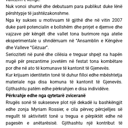
Nuk vonoi shumë dhe debutuam para publikut duke lënë
përshtypje të jashtëzakonshme.
Nga ky sukses u motivuam të gjithë dhe në vitin 2007
duke parë potencialin e bollshëm dhe prirjet e djemve dhe
vajzave për këngët dhe vallet tona burimore nga atelie
eksperimentale u shndërruam në “Ansamblin e Këngëve
dhe Valleve “Gëzuar”.
Serioziteti në punë dhe cilësia e treguar shpejt na hapën
rrugë për prezantime jovetëm në festat tona kombëtare
por dhe në ato të komunave të kantonit të Gjenevës.
Kur krijuam identitetin tonë të duhur filloi edhe mbështetja
materiale nga disa komuna të kantonit të Gjenevës.
Gjithashtu patëm edhe përkrahjen e disa individëve.
Përkrahje edhe nga qytetarë zviceranë
Rrugës sonë të sukseseve plot një dekadë iu bashkëngjit
edhe zonja Myriam Rossier, e cila përveç përcjelljes së
rregullt të aktivitetit tonë u tregua e përpiktët edhe në
pagesën e anëtarësisë. Gjithashtu një kontribut të