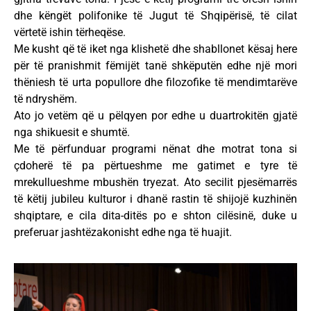
dhe këngët polifonike të Jugut të Shqipërisë, të cilat
vërtetë ishin tërheqëse.
Me kusht që të iket nga klishetë dhe shabllonet kësaj here
për të pranishmit fëmijët tanë shkëputën edhe një mori
thëniesh të urta popullore dhe filozofike të mendimtarëve
të ndryshëm.
Ato jo vetëm që u pëlqyen por edhe u duartrokitën gjatë
nga shikuesit e shumtë.
Me të përfunduar programi nënat dhe motrat tona si
çdoherë të pa përtueshme me gatimet e tyre të
mrekullueshme mbushën tryezat. Ato secilit pjesëmarrës
të këtij jubileu kulturor i dhanë rastin të shijojë kuzhinën
shqiptare, e cila dita-ditës po e shton cilësinë, duke u
preferuar jashtëzakonisht edhe nga të huajit.