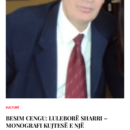
KULTURË
BESIM CENGU: LULEBORË SHARRI –
MONOGRAFI KUJTESË E NJË