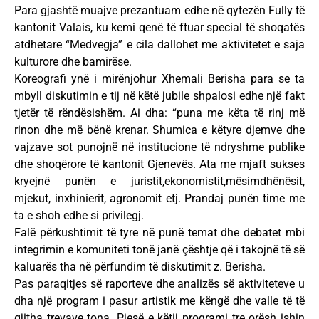
Para gjashtë muajve prezantuam edhe në qytezën Fully të
kantonit Valais, ku kemi qenë të ftuar special të shoqatës
atdhetare “Medvegja” e cila dallohet me aktivitetet e saja
kulturore dhe bamirëse.
Koreografi ynë i mirënjohur Xhemali Berisha para se ta
mbyll diskutimin e tij në këtë jubile shpalosi edhe një fakt
tjetër të rëndësishëm. Ai dha: “puna me këta të rinj më
rinon dhe më bënë krenar. Shumica e këtyre djemve dhe
vajzave sot punojnë në institucione të ndryshme publike
dhe shoqërore të kantonit Gjenevës. Ata me mjaft sukses
kryejnë punën e juristit,ekonomistit,mësimdhënësit,
mjekut, inxhinierit, agronomit etj. Prandaj punën time me
ta e shoh edhe si privilegj.
Falë përkushtimit të tyre në punë temat dhe debatet mbi
integrimin e komuniteti tonë janë çështje që i takojnë të së
kaluarës tha në përfundim të diskutimit z. Berisha.
Pas paraqitjes së raporteve dhe analizës së aktiviteteve u
dha një program i pasur artistik me këngë dhe valle të të
gjitha trevave tona. Pjesë e këtij programi tre orësh ishin