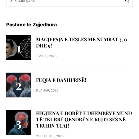
Postime të Zgjedhura
MAGJEPSJA E TESLËS ME NUMRAT 3, 6
DHE 9!
1 MARS, 2026
FUQIA E DASHURISË!
8 JANAR, 2026
HIGJIENA E DOBËT E DHËMBËVE MUND
TË TKURRË QENDRËN E KUJTESËS NË
TRURIN TUAJ!
21 DHJETOR, 2025