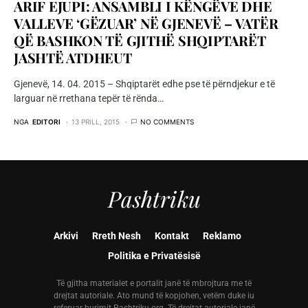
ARIF EJUPI: ANSAMBLI I KËNGËVE DHE
VALLEVE ‘GËZUAR’ NË GJENEVË – VATËR
QË BASHKON TË GJITHË SHQIPTARËT
JASHTË ATDHEUT
Gjenevë, 14. 04. 2015 – Shqiptarët edhe pse të përndjekur e të
larguar në rrethana tepër të rënda…
NGA
EDITORI
13 PRILL, 2015
NO COMMENTS
Pashtriku
Arkivi
Rreth Nesh
Kontakt
Reklamo
Politika e Privatësisë
Të gjitha materialet e portalit janë të mbrojtura me të
drejtat autoriale. Ato mund të kopjohen, vetëm duke iu