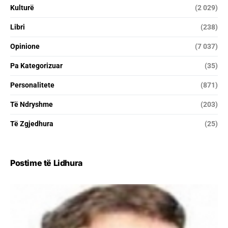
Kulturë
(2 029)
Libri
(238)
Opinione
(7 037)
Pa Kategorizuar
(35)
Personalitete
(871)
Të Ndryshme
(203)
Të Zgjedhura
(25)
Postime të Lidhura