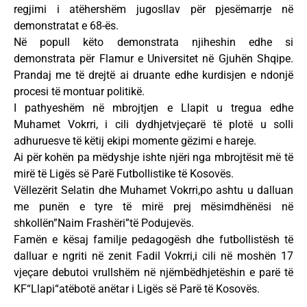
regjimi i atëhershëm jugosllav për pjesëmarrje në
demonstratat e 68-ës.
Në popull këto demonstrata njiheshin edhe si
demonstrata për Flamur e Universitet në Gjuhën Shqipe.
Prandaj me të drejtë ai druante edhe kurdisjen e ndonjë
procesi të montuar politikë.
I pathyeshëm në mbrojtjen e Llapit u tregua edhe
Muhamet Vokrri, i cili dydhjetvjeçarë të plotë u solli
adhuruesve të këtij ekipi momente gëzimi e hareje.
Ai për kohën pa mëdyshje ishte njëri nga mbrojtësit më të
mirë të Ligës së Parë Futbollistike të Kosovës.
Vëllezërit Selatin dhe Muhamet Vokrri,po ashtu u dalluan
me punën e tyre të mirë prej mësimdhënësi në
shkollën”Naim Frashëri”të Podujevës.
Famën e kësaj familje pedagogësh dhe futbollistësh të
dalluar e ngriti në zenit Fadil Vokrri,i cili në moshën 17
vjeçare debutoi vrullshëm në njëmbëdhjetëshin e parë të
KF“Llapi“atëbotë anëtar i Ligës së Parë të Kosovës.