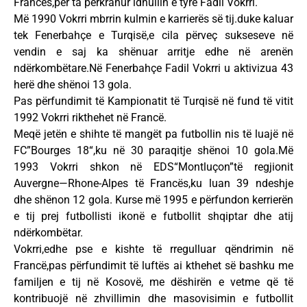
Francës,për ta përkrahur idhullin e tyre Fadil Vokrri.
Më 1990 Vokrri mbrrin kulmin e karrierës së tij.duke kaluar
tek Fenerbahçe e Turqisë,e cila përveç sukseseve në
vendin e saj ka shënuar arritje edhe në arenën
ndërkombëtare.Në Fenerbahçe Fadil Vokrri u aktivizua 43
herë dhe shënoi 13 gola.
Pas përfundimit të Kampionatit të Turqisë në fund të vitit
1992 Vokrri rikthehet në Francë.
Meqë jetën e shihte të mangët pa futbollin nis të luajë në
FC”Bourges 18“,ku në 30 paraqitje shënoi 10 gola.Më
1993 Vokrri shkon në EDS“Montluçon”të regjionit
Auvergne—Rhone-Alpes të Francës,ku luan 39 ndeshje
dhe shënon 12 gola. Kurse më 1995 e përfundon kerrierën
e tij prej futbollisti ikonë e futbollit shqiptar dhe atij
ndërkombëtar.
Vokrri,edhe pse e kishte të rregulluar qëndrimin në
Francë,pas përfundimit të luftës ai kthehet së bashku me
familjen e tij në Kosovë, me dëshirën e vetme që të
kontribuojë në zhvillimin dhe masovisimin e futbollit