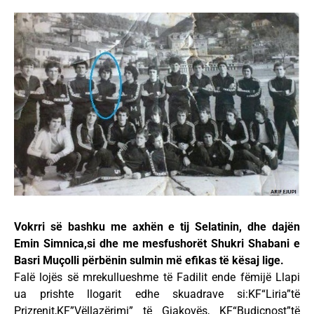
Vokrri së bashku me axhën e tij Selatinin, dhe dajën
Emin Simnica,si dhe me mesfushorët Shukri Shabani e
Basri Muçolli përbënin sulmin më efikas të kësaj lige.
Falë lojës së mrekullueshme të Fadilit ende fëmijë Llapi
ua prishte llogarit edhe skuadrave si:KF“Liria”të
Prizrenit,KF”Vëllazërimi” të Gjakovës, KF“Budiçnost”të