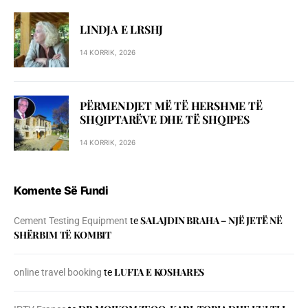
LINDJA E LRSHJ
14 KORRIK, 2026
PËRMENDJET MË TË HERSHME TË
SHQIPTARËVE DHE TË SHQIPES
14 KORRIK, 2026
Komente Së Fundi
SALAJDIN BRAHA – NJЁ JETЁ NЁ
Cement Testing Equipment
te
SHЁRBIM TЁ KOMBIT
LUFTA E KOSHARES
online travel booking
te