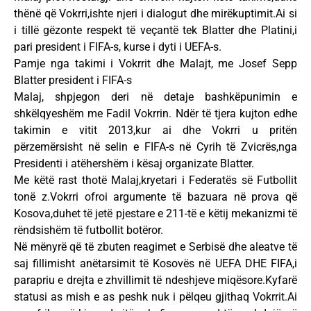
thënë që Vokrri,ishte njeri i dialogut dhe mirëkuptimit.Ai si
i tillë gëzonte respekt të veçantë tek Blatter dhe Platini,i
pari president i FIFA-s, kurse i dyti i UEFA-s.
Pamje nga takimi i Vokrrit dhe Malajt, me Josef Sepp
Blatter president i FIFA-s
Malaj, shpjegon deri në detaje bashkëpunimin e
shkëlqyeshëm me Fadil Vokrrin. Ndër të tjera kujton edhe
takimin e vitit 2013,kur ai dhe Vokrri u pritën
përzemërsisht në selin e FIFA-s në Cyrih të Zvicrës,nga
Presidenti i atëhershëm i kësaj organizate Blatter.
Me këtë rast thotë Malaj,kryetari i Federatës së Futbollit
tonë z.Vokrri ofroi argumente të bazuara në prova që
Kosova,duhet të jetë pjestare e 211-të e këtij mekanizmi të
rëndsishëm të futbollit botëror.
Në mënyrë që të zbuten reagimet e Serbisë dhe aleatve të
saj fillimisht anëtarsimit të Kosovës në UEFA DHE FIFA,i
parapriu e drejta e zhvillimit të ndeshjeve miqësore.Kyfarë
statusi as mish e as peshk nuk i pëlqeu gjithaq Vokrrit.Ai