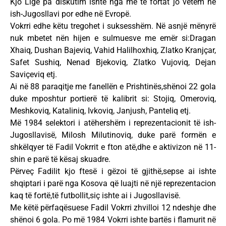
Kjo Ligë pa diskutim ishte nga më të fortat jo vetëm në
ish-Jugosllavi por edhe në Evropë.
Vokrri edhe këtu tregohet i suksesshëm. Në asnjë mënyrë
nuk mbetet nën hijen e sulmuesve me emër si:Dragan
Xhaiq, Dushan Bajeviq, Vahid Halilhoxhiq, Zlatko Kranjçar,
Safet Sushiq, Nenad Bjekoviq, Zlatko Vujoviq, Dejan
Saviçeviq etj.
Ai në 88 paraqitje me fanellën e Prishtinës,shënoi 22 gola
duke mposhtur portierë të kalibrit si: Stojiq, Omeroviq,
Meshkoviq, Kataliniq, Ivkoviq, Janjush, Panteliq etj.
Më 1984 selektori i atëhershëm i reprezentacionit të ish-
Jugosllavisë, Milosh Milutinoviq, duke parë formën e
shkëlqyer të Fadil Vokrrit e fton atë,dhe e aktivizon në 11-
shin e parë të kësaj skuadre.
Përveç Fadilit kjo ftesë i gëzoi të gjithë,sepse ai ishte
shqiptari i parë nga Kosova që luajti në një reprezentacion
kaq të fortë,të futbollit,siç ishte ai i Jugosllavisë.
Me këtë përfaqësuese Fadil Vokrri zhvilloi 12 ndeshje dhe
shënoi 6 gola. Po më 1984 Vokrri ishte bartës i flamurit në