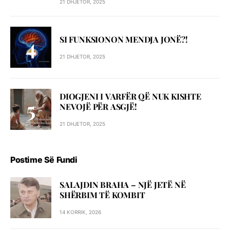
21 DHJETOR, 2025
SI FUNKSIONON MENDJA JONË?!
21 DHJETOR, 2025
DIOGJENI I VARFËR QË NUK KISHTE
NEVOJË PËR ASGJË!
21 DHJETOR, 2025
Postime Së Fundi
SALAJDIN BRAHA – NJЁ JETЁ NЁ
SHЁRBIM TЁ KOMBIT
14 KORRIK, 2026