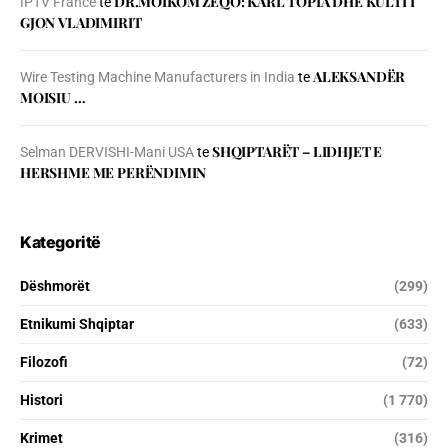
DR.MOIKOM ZEQO: KARL TOPIA DHE KULTI I
IPTV France
te
GJON VLADIMIRIT
ALEKSANDËR
Wire Testing Machine Manufacturers in India
te
MOISIU …
SHQIPTARËT – LIDHJET E
Selman DERVISHI-Mani USA
te
HERSHME ME PERËNDIMIN
Kategoritë
Dëshmorët
(299)
Etnikumi Shqiptar
(633)
Filozofi
(72)
Histori
(1 770)
Krimet
(316)