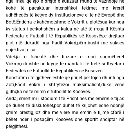
nga frika që kjo e drejtë e kufizuar mund të vazhdojë në
kohë të pacaktuar intensifikoi tekimet me krerët
udhëheqës të këtyre dy institucioneve elitë në Evropë dhe
Botë.Ëndërra e kahëmotshme e Vokrrit u plotësua kur nga
ky status i përkohshëm u kalua në atë të rregullt Kështu
Federata e Futbollit të Republikës së Kosovës,e drejtuar
plot një dekadë nga Fadil Vokrri,përmbushi me sukses
objektivat e saj.
Vdekja e fshehtë dhe tinzare e mori shumëherët
Vokrrin,cili ishte në kryrje të mandatit të tretë si Kryetar i
Federatës së Futbollit të Republikës së Kosovës.
Konstatim i të gjithëve është që prirjet për lojën dhunti nga
Zoti,Fadil Vokrri i shfrytëzoi maksimalisht,duke vënë
gjithçka në të mirën e futbollit të Kosovës.
Andaj emërtimi i stadiumit të Prishtinës me emërin e tij as
që duhet të diskutohet,por duhet të krijohet edhe ndonjë
çmim prestigjioz dhe me vlerë me emrin e tij,me çfarë i
bëhet nder i posaçëm Kosovës dhe sportit shqiptar në
përgjithësi.