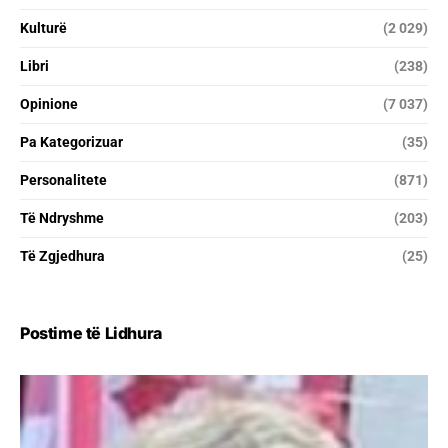
Kulturë
(2 029)
Libri
(238)
Opinione
(7 037)
Pa Kategorizuar
(35)
Personalitete
(871)
Të Ndryshme
(203)
Të Zgjedhura
(25)
Postime të Lidhura