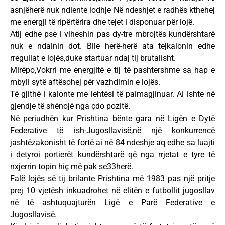
asnjëherë nuk ndiente lodhje Në ndeshjet e radhës kthehej
me energji të ripërtërira dhe tejet i disponuar për lojë.
Atij edhe pse i viheshin pas dy-tre mbrojtës kundërshtarë
nuk e ndalnin dot. Bile herë-herë ata tejkalonin edhe
rregullat e lojës,duke startuar ndaj tij brutalisht.
Mirëpo,Vokrri me energjitë e tij të pashtershme sa hap e
mbyll sytë aftësohej për vazhdimin e lojës.
Të gjithë i kalonte me lehtësi të paimagjinuar. Ai ishte në
gjendje të shënojë nga çdo pozitë.
Në periudhën kur Prishtina bënte gara në Ligën e Dytë
Federative të ish-Jugosllavisë,në një konkurrencë
jashtëzakonisht të fortë ai në 84 ndeshje aq edhe sa luajti
i detyroi portierët kundërshtarë që nga rrjetat e tyre të
nxjerrin topin hiç më pak se33herë.
Falë lojës së tij brilante Prishtina më 1983 pas një pritje
prej 10 vjetësh inkuadrohet në elitën e futbollit jugosllav
në të ashtuquajturën Ligë e Parë Federative e
Jugosllavisë.