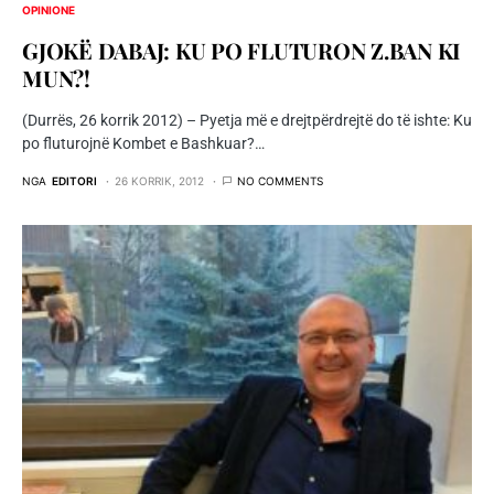
OPINIONE
GJOKË DABAJ: KU PO FLUTURON Z.BAN KI
MUN?!
(Durrës, 26 korrik 2012) – Pyetja më e drejtpërdrejtë do të ishte: Ku
po fluturojnë Kombet e Bashkuar?…
NGA
EDITORI
26 KORRIK, 2012
NO COMMENTS