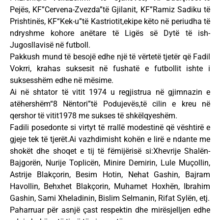
Pejës, KF”Cervena-Zvezda”të Gjilanit, KF”Ramiz Sadiku të
Prishtinës, KF“Kek-u”të Kastriotit,ekipe këto në periudha të
ndryshme kohore anëtare të Ligës së Dytë të ish-
Jugosllavisë në futboll.
Pakkush mund të besojë edhe një të vërtetë tjetër që Fadil
Vokrri, krahas suksesit në fushatë e futbollit ishte i
suksesshëm edhe në mësime.
Ai në shtator të vitit 1974 u regjistrua në gjimnazin e
atëhershëm“8 Nëntori”të Podujevës,të cilin e kreu në
qershor të vitit1978 me sukses të shkëlqyeshëm.
Fadili posedonte si virtyt të rrallë modestinë që vështirë e
gjeje tek të tjerët.Ai vazhdimisht kohën e lirë e ndante me
shokët dhe shoqet e tij të fëmijërisë si:Xhevrije Shalën-
Bajgorën, Nurije Toplicën, Minire Demirin, Lule Muçollin,
Astrije Blakçorin, Besim Hotin, Nehat Gashin, Bajram
Havollin, Behxhet Blakçorin, Muhamet Hoxhën, Ibrahim
Gashin, Sami Xheladinin, Bislim Selmanin, Rifat Sylën, etj.
Paharruar për asnjë çast respektin dhe mirësjelljen edhe