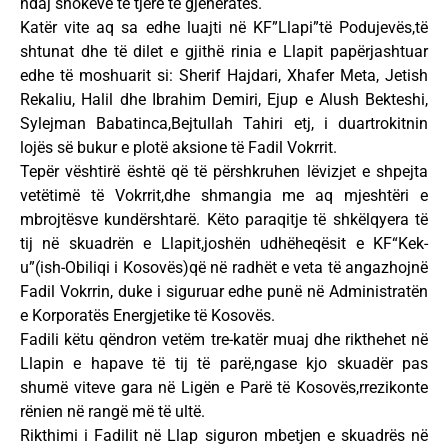
ndaj shokëve të tjerë të gjeneratës.
Katër vite aq sa edhe luajti në KF”Llapi”të Podujevës,të
shtunat dhe të dilet e gjithë rinia e Llapit papërjashtuar
edhe të moshuarit si: Sherif Hajdari, Xhafer Meta, Jetish
Rekaliu, Halil dhe Ibrahim Demiri, Ejup e Alush Bekteshi,
Sylejman Babatinca,Bejtullah Tahiri etj, i duartrokitnin
lojës së bukur e plotë aksione të Fadil Vokrrit.
Tepër vështirë është që të përshkruhen lëvizjet e shpejta
vetëtimë të Vokrrit,dhe shmangia me aq mjeshtëri e
mbrojtësve kundërshtarë. Këto paraqitje të shkëlqyera të
tij në skuadrën e Llapit,joshën udhëheqësit e KF“Kek-
u”(ish-Obiliqi i Kosovës)që në radhët e veta të angazhojnë
Fadil Vokrrin, duke i siguruar edhe punë në Administratën
e Korporatës Energjetike të Kosovës.
Fadili këtu qëndron vetëm tre-katër muaj dhe rikthehet në
Llapin e hapave të tij të parë,ngase kjo skuadër pas
shumë viteve gara në Ligën e Parë të Kosovës,rrezikonte
rënien në rangë më të ultë.
Rikthimi i Fadilit në Llap siguron mbetjen e skuadrës në