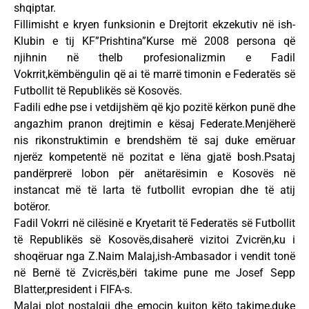
shqiptar.
Fillimisht e kryen funksionin e Drejtorit ekzekutiv në ish-
Klubin e tij KF”Prishtina”Kurse më 2008 persona që
njihnin në thelb profesionalizmin e Fadil
Vokrrit,këmbëngulin që ai të marrë timonin e Federatës së
Futbollit të Republikës së Kosovës.
Fadili edhe pse i vetdijshëm që kjo pozitë kërkon punë dhe
angazhim pranon drejtimin e kësaj Federate.Menjëherë
nis rikonstruktimin e brendshëm të saj duke emëruar
njerëz kompetentë në pozitat e lëna gjatë bosh.Psataj
pandërprerë lobon për anëtarësimin e Kosovës në
instancat më të larta të futbollit evropian dhe të atij
botëror.
Fadil Vokrri në cilësinë e Kryetarit të Federatës së Futbollit
të Republikës së Kosovës,disaherë vizitoi Zvicrën,ku i
shoqëruar nga Z.Naim Malaj,ish-Ambasador i vendit tonë
në Bernë të Zvicrës,bëri takime pune me Josef Sepp
Blatter,president i FIFA-s.
Malaj plot nostalgji dhe emocin kujton këto takime,duke