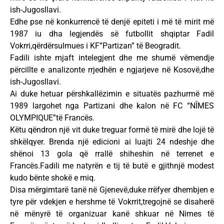
ish-Jugosllavi.
Edhe pse në konkurrencë të denjë epiteti i më të mirit më
1987 iu dha legjendës së futbollit shqiptar Fadil
Vokrri,qërdërsulmues i KF”Partizan” të Beogradit.
Fadili ishte mjaft intelegjent dhe me shumë vëmendje
përcillte e analizonte rrjedhën e ngjarjeve në Kosovë,dhe
ish-Jugosllavi.
Ai duke hetuar përshkallëzimin e situatës pazhurmë më
1989 largohet nga Partizani dhe kalon në FC “NÎMES
OLYMPIQUE”të Francës.
Këtu qëndron një vit duke treguar formë të mirë dhe lojë të
shkëlqyer. Brenda një edicioni ai luajti 24 ndeshje dhe
shënoi 13 gola që rrallë shiheshin në terrenet e
Francës.Fadili me natyrën e tij të butë e gjithnjë modest
kudo bënte shokë e miq.
Disa mërgimtarë tanë në Gjenevë,duke rrëfyer dhembjen e
tyre për vdekjen e hershme të Vokrrit,tregojnë se disaherë
në mënyrë të organizuar kanë shkuar në Nimes të