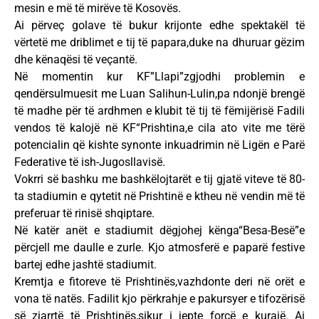
mesin e më të mirëve të Kosovës.
Ai përveç golave të bukur krijonte edhe spektakël të
vërtetë me driblimet e tij të papara,duke na dhuruar gëzim
dhe kënaqësi të veçantë.
Në momentin kur KF”Llapi”zgjodhi problemin e
qendërsulmuesit me Luan Salihun-Lulin,pa ndonjë brengë
të madhe për të ardhmen e klubit të tij të fëmijërisë Fadili
vendos të kalojë në KF“Prishtina,e cila ato vite me tërë
potencialin që kishte synonte inkuadrimin në Ligën e Parë
Federative të ish-Jugosllavisë.
Vokrri së bashku me bashkëlojtarët e tij gjatë viteve të 80-
ta stadiumin e qytetit në Prishtinë e ktheu në vendin më të
preferuar të rinisë shqiptare.
Në katër anët e stadiumit dëgjohej kënga“Besa-Besë”e
përcjell me daulle e zurle. Kjo atmosferë e paparë festive
bartej edhe jashtë stadiumit.
Kremtja e fitoreve të Prishtinës,vazhdonte deri në orët e
vona të natës. Fadilit kjo përkrahje e pakursyer e tifozërisë
së zjarrtë të Prishtinës,sikur i jepte forcë e kurajë. Ai