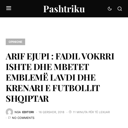
Pashtriku
OPINIONE
ARIF EJUPI : FADIL VOKRRI
ISHTE DHE MBETET
EMBLEMË LAVDI DHE
KRENARI E FUTBOLLIT
SHQIPTAR
NGA
EDITORI
16 QERSHOR, 2018
11 MINUTA PËR TË LEXUAR
NO COMMENTS