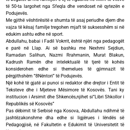
të 50-ta largohet nga Sfeqla dhe vendoset në qytezën e
Podujevës.
Me gjithë vështirësitë e shumta të asaj periudhe djem dhe
vajza të kësaj familje tregohen mjaft të suksesshëm si në
edukim ashtu edhe në sport.
Abdullahu, babai i Fadil Vokrrit, është njëri nga pedagogët
e parë në Llap. Ai së bashku me Nexhmi Sejdiun,
Ramadan Salihun, Nazmi Rrahmanin, Murat Blakun,
Kadrush Ramën dhe intelektualë të tjerë të kohës
konsiderohen edhe si themelues të gjimnazit të
përgjithshëm “8Nëntori” të Podujevës.
Një kohë të gjatë ai punoi si redaktor dhe drejtor i Entit të
Teksteve dhe i Mjeteve Mësimore të Kosovës. Tani ky
institucion i Arsimit dhe Shkencës,njihet si“Libri Shkollor i
Republikës së Kosovës”
Pas dëbimit të Serbisë nga Kosova, Abdullahu ndihmë të
jashtëzakonshme dha edhe si ligjërues i lëndës së
Pedagogjisë, në Fakultetin e Edukimit të Universitetit të