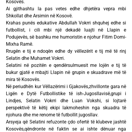
Kosovës.
Ai gjithashtu la pas vetes edhe dhjetëra vepra mbi
Shkollat dhe Arsimin në Kosovë.
Krahas punës edukative Abdullah Vokrri shquhej edhe si
futbollist, i cili mbi një dekadë luajti në Llapin e
Podujevës, së bashku me humoristin e njohur Fitim Domi-
Mixha Ramë.
Rrugën e tij e ndoqën edhe dy vëllezërit e tij më të rinj
Selatin dhe Muhamet Vokrri.
Selatini në pozitën e qendërsulmuesit me lojën e tij të
bukur gjatë e mbajti Llapin në grupin e skuadrave më të
mira të Kosovës.
Në periudhën kur Vëllazërimi i Gjakovës,zhvillonte gara në
Ligën e Dytë Futbollistike të ish-Jugosllavisë,grupi i
Lindjes, Selatin Vokrri dhe Luan Vokshi, si lojtarë
perspektivë të këtij ekipi lakmoheshin nga skuadra të
njohura dhe me renome të futbollit jugosllav.
Arsyeja që Selatini refuzonte çdo ofertë të klubeve jashtë
Kosovës,qëndronte në faktin se ai ishte dënuar nga