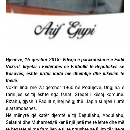
Gjenevë, 16 qershor 2018: Vdekja e parakohshme e Fadil
Vokrrit, kryetar i Federatës së Futbollit të Republikës së
Kosovës, është pritur kudo me dhembje dhe pikëllim të
thellë.
Vokrri lindi më 23 qershor 1960 në Podujevë. Origjina e
familjes së tij është nga fshati Sfeqël i kësaj komune.
Rizahu, gjyshi i Fadilit njihej në gjithë Llapin si njeri i urtë
e arsimdashës.
Në mënyrë që katër djemtë e tij Bejtullahu, Abdullahu,
Selatini dhe Muhameti,të kenë një jetë më të lehtë dhe më
të begatët ai me familjen e tij të ngushtë në fillim të viteve