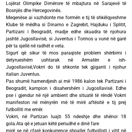
Lojërat Olimpike Dimërore të mbajtura në Sarajevë të
Bosnjës dhe Hercegovinës.
Meqenëse ai vazhdonte me formën e tij të shkëlqyeshme
Klube të mëdha si Dinamo e Zagrebit, Hajduku i Splitit,
Partizani i Beogradit, madje edhe skuadra të njohura
jashtë Jugosllavisë, si Juventus i Torinos u vunë në garë
për ta sjellë në radhët e veta.
Sigurt që sikur të mos paraqiste problem shërbimi i
detyrueshëm ushtarak në Armatën e ish-
Jugosllavisë,Vokrri do të shkonte tek gjiganti i njohur
italian Juventus.
Pas shumë hamendjesh ai më 1986 kalon tek Partizani i
Beogradit, kampion i disahershëm i Jugosllavisë. Edhe
pse i gjendur në një ambient dhe situatë të rëndë Vokrri
manifeston në mënyrën më të mirë aftësitë e tij prej
futbolliti me emër.
Vokrri, në Partizan luajti 55 ndeshje dhe shënoi 18
gola.Ata që e jetuan këtë periudhë e dinë fare
mirë se në çfarë konkurrence shpallej futbollisti i vitit në