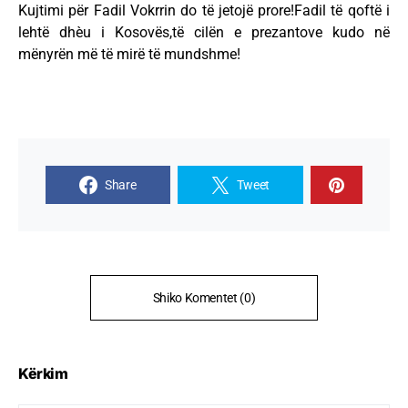
Kujtimi për Fadil Vokrrin do të jetojë prore!Fadil të qoftë i
lehtë dhèu i Kosovës,të cilën e prezantove kudo në
mënyrën më të mirë të mundshme!
Share
Tweet
Shiko Komentet (0)
Kërkim