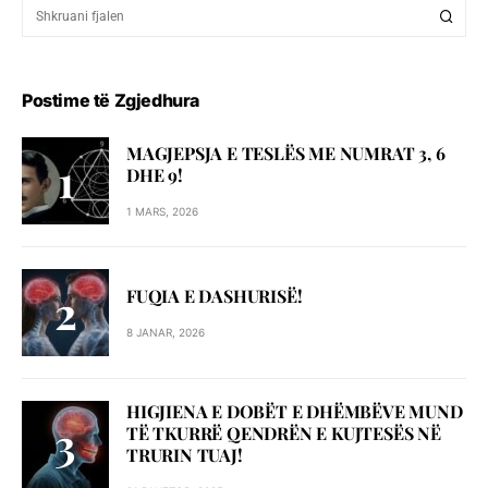
Postime të Zgjedhura
MAGJEPSJA E TESLËS ME NUMRAT 3, 6
DHE 9!
1 MARS, 2026
FUQIA E DASHURISË!
8 JANAR, 2026
HIGJIENA E DOBËT E DHËMBËVE MUND
TË TKURRË QENDRËN E KUJTESËS NË
TRURIN TUAJ!