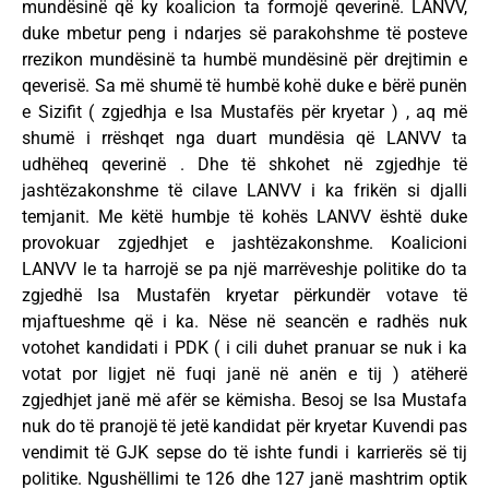
mundësinë që ky koalicion ta formojë qeverinë. LANVV,
duke mbetur peng i ndarjes së parakohshme të posteve
rrezikon mundësinë ta humbë mundësinë për drejtimin e
qeverisë. Sa më shumë të humbë kohë duke e bërë punën
e Sizifit ( zgjedhja e Isa Mustafës për kryetar ) , aq më
shumë i rrëshqet nga duart mundësia që LANVV ta
udhëheq qeverinë . Dhe të shkohet në zgjedhje të
jashtëzakonshme të cilave LANVV i ka frikën si djalli
temjanit. Me këtë humbje të kohës LANVV është duke
provokuar zgjedhjet e jashtëzakonshme. Koalicioni
LANVV le ta harrojë se pa një marrëveshje politike do ta
zgjedhë Isa Mustafën kryetar përkundër votave të
mjaftueshme që i ka. Nëse në seancën e radhës nuk
votohet kandidati i PDK ( i cili duhet pranuar se nuk i ka
votat por ligjet në fuqi janë në anën e tij ) atëherë
zgjedhjet janë më afër se këmisha. Besoj se Isa Mustafa
nuk do të pranojë të jetë kandidat për kryetar Kuvendi pas
vendimit të GJK sepse do të ishte fundi i karrierës së tij
politike. Ngushëllimi te 126 dhe 127 janë mashtrim optik