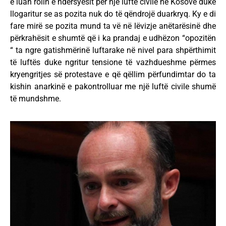
e luan rolin e ndërsyesit për një luftë civile në Kosovë duke
llogaritur se as pozita nuk do të qëndrojë duarkryq. Ky e di
fare mirë se pozita mund ta vë në lëvizje anëtarësinë dhe
përkrahësit e shumtë që i ka prandaj e udhëzon “opozitën
“ ta ngre gatishmërinë luftarake në nivel para shpërthimit
të luftës duke ngritur tensione të vazhdueshme përmes
kryengritjes së protestave e që qëllim përfundimtar do ta
kishin anarkinë e pakontrolluar me një luftë civile shumë
të mundshme.