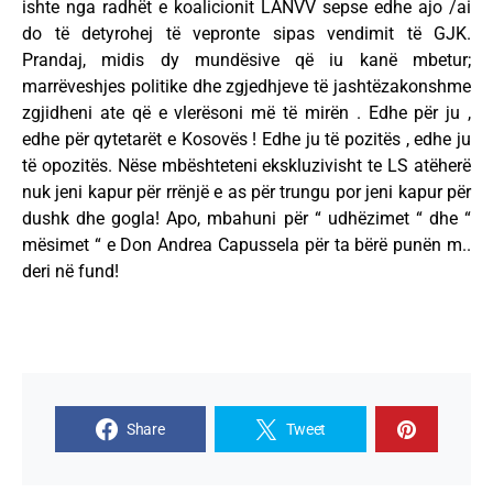
ishte nga radhët e koalicionit LANVV sepse edhe ajo /ai
do të detyrohej të vepronte sipas vendimit të GJK.
Prandaj, midis dy mundësive që iu kanë mbetur;
marrëveshjes politike dhe zgjedhjeve të jashtëzakonshme
zgjidheni ate që e vlerësoni më të mirën . Edhe për ju ,
edhe për qytetarët e Kosovës ! Edhe ju të pozitës , edhe ju
të opozitës. Nëse mbështeteni ekskluzivisht te LS atëherë
nuk jeni kapur për rrënjë e as për trungu por jeni kapur për
dushk dhe gogla! Apo, mbahuni për “ udhëzimet “ dhe “
mësimet “ e Don Andrea Capussela për ta bërë punën m..
deri në fund!
Share
Tweet