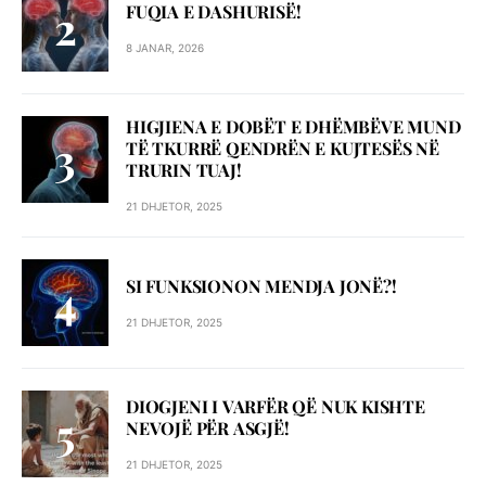
FUQIA E DASHURISË!
8 JANAR, 2026
HIGJIENA E DOBËT E DHËMBËVE MUND
TË TKURRË QENDRËN E KUJTESËS NË
TRURIN TUAJ!
21 DHJETOR, 2025
SI FUNKSIONON MENDJA JONË?!
21 DHJETOR, 2025
DIOGJENI I VARFËR QË NUK KISHTE
NEVOJË PËR ASGJË!
21 DHJETOR, 2025