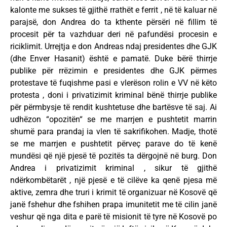
kalonte me sukses të gjithë rrathët e ferrit , në të kaluar në
parajsë, don Andrea do ta kthente përsëri në fillim të
procesit për ta vazhduar deri në pafundësi procesin e
riciklimit. Urrejtja e don Andreas ndaj presidentes dhe GJK
(dhe Enver Hasanit) është e pamatë. Duke bërë thirrje
publike për rrëzimin e presidentes dhe GJK përmes
protestave të fuqishme pasi e vlerëson rolin e VV në këto
protesta , doni i privatizimit kriminal bënë thirrje publike
për përmbysje të rendit kushtetuse dhe bartësve të saj. Ai
udhëzon “opozitën“ se me marrjen e pushtetit marrin
shumë para prandaj ia vlen të sakrifikohen. Madje, thotë
se me marrjen e pushtetit përveç parave do të kenë
mundësi që një pjesë të pozitës ta dërgojnë në burg. Don
Andrea i privatizimit kriminal , sikur të gjithë
ndërkombëtarët , një pjesë e të cilëve ka qenë pjesa më
aktive, zemra dhe truri i krimit të organizuar në Kosovë që
janë fshehur dhe fshihen prapa imunitetit me të cilin janë
veshur që nga dita e parë të misionit të tyre në Kosovë po