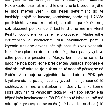
Nuk e kuptoj pse nuk mund të ulen dhe të bisedojnë ( dhe
të mos merren vesh ) kur nesër detyrimisht do të
bashkëpunojnë në kuvend, komisione, borde etj.! LANVV
po të kishte vepruar me urtësi, pa nxitim, pa kërcënime ,
sot, aksionet politike do t’i kishte shumë më me vlerë!
Kështu, çdo gjë e ka vënë në pikëpyetje . Madje edhe
ekzistencën e koalicionit. Nuk sakrifikohet posti i
kryeministrit dhe qeveria për një post të kryekuvendarit.
Nuk bëhen plane se do t’i marrim të gjitha e pas dy vjetëve
edhe postin e presidentit! Madje, bënin plane se si ta
largojnë nga posti edhe presidenten Jahjaga ndonëse e
dinë shumë mirë se kjo nuk mund të ndodhë përveç se në
ëndërr! Apo hajt ta zgjedhim kandidatin e PDK për
kryekuvendar e pastaj, pas dy javësh në një seancë të
jashtëzakonshme, e shkarkojmë ! Ose , ta shkarkojmë
Flora Brovinën, ta vendosim tetka Millkën apo Teutën e ta
bëjmë Isën kryekuvendar. Për PDK-ë do të ishte shumë më
mirë që kryesuesja e seancës ( në bazë të moshës ) të