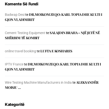
Komente Së Fundi
DR.MOIKOM ZEQO: KARL TOPIA DHE KULTI I
Badwap Desi
te
GJON VLADIMIRIT
SALAJDIN BRAHA – NJЁ JETЁ NЁ
Cement Testing Equipment
te
SHЁRBIM TЁ KOMBIT
LUFTA E KOSHARES
online travel booking
te
DR.MOIKOM ZEQO: KARL TOPIA DHE KULTI I
IPTV France
te
GJON VLADIMIRIT
ALEKSANDËR
Wire Testing Machine Manufacturers in India
te
MOISIU …
Kategoritë