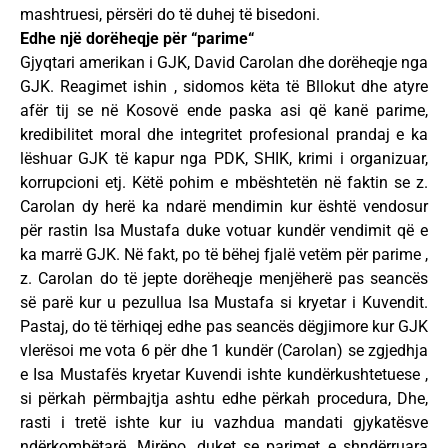
mashtruesi, përsëri do të duhej të bisedoni.
Edhe një dorëheqje për “parime“
Gjyqtari amerikan i GJK, David Carolan dhe dorëheqje nga
GJK. Reagimet ishin , sidomos këta të Bllokut dhe atyre
afër tij se në Kosovë ende paska asi që kanë parime,
kredibilitet moral dhe integritet profesional prandaj e ka
lëshuar GJK të kapur nga PDK, SHIK, krimi i organizuar,
korrupcioni etj. Këtë pohim e mbështetën në faktin se z.
Carolan dy herë ka ndarë mendimin kur është vendosur
për rastin Isa Mustafa duke votuar kundër vendimit që e
ka marrë GJK. Në fakt, po të bëhej fjalë vetëm për parime ,
z. Carolan do të jepte dorëheqje menjëherë pas seancës
së parë kur u pezullua Isa Mustafa si kryetar i Kuvendit.
Pastaj, do të tërhiqej edhe pas seancës dëgjimore kur GJK
vlerësoi me vota 6 për dhe 1 kundër (Carolan) se zgjedhja
e Isa Mustafës kryetar Kuvendi ishte kundërkushtetuese ,
si përkah përmbajtja ashtu edhe përkah procedura, Dhe,
rasti i tretë ishte kur iu vazhdua mandati gjykatësve
ndërkombëtarë. Mirëpo, duket se parimet e shndërruara