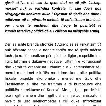
pjesë aktive e të cilit ka qenë deri sa që për “shkaqe
morale“ nuk iu vazhdua kontrata, t’i lajë duart nga
përgjegjësia konkrete duke i fajësuar të tjerët dhe duke i
udhëzuar që të përdorin metoda të sofistikuara kriminale
për marrje të pushtetit dhe heqje të pushtetit të
kundërshtarëve politikë që ai i cilëson pa mëdyshje armiq.
Deri sa ishte brenda strofkës ( Agjencisë së Privatizimit )
nuk bëzante sepse e ndante tortën me të tjerët ndërsa
tash , jo rrallë moralizon për një shtet ligjor , respektimin e
ligjit, luftimin e dukurive negative, luftimin e korrupcionit
dhe krimit të organizuar , zbatimin e kushtetushmërisë ,
merret me krimet e luftës, me krime ekonomike, politika
fiskale, projekte ekonomike , merret me GJK dhe
Presidenten si dhe me trajtimin e të burgosurve dhe
politikën korrektuese në Kosovë. Me një fjalë po delë të
jetë i gjithanshëm dhe i gjithdishëm një administrator i
nivelit të ulët ndërkombëtar i cili, duke shfrytëzuar