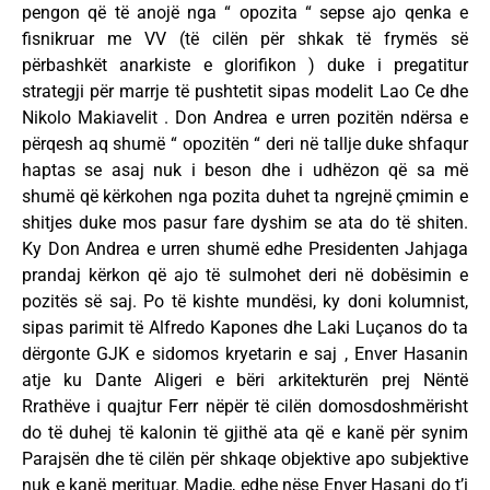
pengon që të anojë nga “ opozita “ sepse ajo qenka e
fisnikruar me VV (të cilën për shkak të frymës së
përbashkët anarkiste e glorifikon ) duke i pregatitur
strategji për marrje të pushtetit sipas modelit Lao Ce dhe
Nikolo Makiavelit . Don Andrea e urren pozitën ndërsa e
përqesh aq shumë “ opozitën “ deri në tallje duke shfaqur
haptas se asaj nuk i beson dhe i udhëzon që sa më
shumë që kërkohen nga pozita duhet ta ngrejnë çmimin e
shitjes duke mos pasur fare dyshim se ata do të shiten.
Ky Don Andrea e urren shumë edhe Presidenten Jahjaga
prandaj kërkon që ajo të sulmohet deri në dobësimin e
pozitës së saj. Po të kishte mundësi, ky doni kolumnist,
sipas parimit të Alfredo Kapones dhe Laki Luçanos do ta
dërgonte GJK e sidomos kryetarin e saj , Enver Hasanin
atje ku Dante Aligeri e bëri arkitekturën prej Nëntë
Rrathëve i quajtur Ferr nëpër të cilën domosdoshmërisht
do të duhej të kalonin të gjithë ata që e kanë për synim
Parajsën dhe të cilën për shkaqe objektive apo subjektive
nuk e kanë merituar. Madje, edhe nëse Enver Hasani do t’i