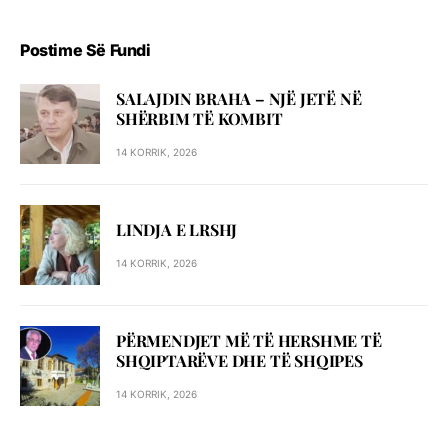
Postime Së Fundi
SALAJDIN BRAHA – NJЁ JETЁ NЁ
SHЁRBIM TЁ KOMBIT
14 KORRIK, 2026
LINDJA E LRSHJ
14 KORRIK, 2026
PËRMENDJET MË TË HERSHME TË
SHQIPTARËVE DHE TË SHQIPES
14 KORRIK, 2026