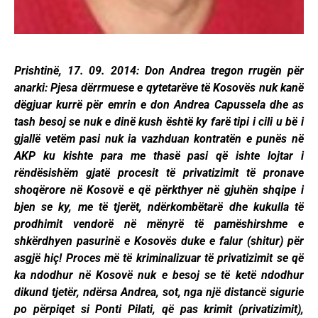
Prishtinë, 17. 09. 2014: Don Andrea tregon rrugën për
anarki: Pjesa dërrmuese e qytetarëve të Kosovës nuk kanë
dëgjuar kurrë për emrin e don Andrea Capussela dhe as
tash besoj se nuk e dinë kush është ky farë tipi i cili u bë i
gjallë vetëm pasi nuk ia vazhduan kontratën e punës në
AKP ku kishte para me thasë pasi që ishte lojtar i
rëndësishëm gjatë procesit të privatizimit të pronave
shoqërore në Kosovë e që përkthyer në gjuhën shqipe i
bjen se ky, me të tjerët, ndërkombëtarë dhe kukulla të
prodhimit vendorë në mënyrë të pamëshirshme e
shkërdhyen pasurinë e Kosovës duke e falur (shitur) për
asgjë hiç! Proces më të kriminalizuar të privatizimit se që
ka ndodhur në Kosovë nuk e besoj se të ketë ndodhur
dikund tjetër, ndërsa Andrea, sot, nga një distancë sigurie
po përpiqet si Ponti Pilati, që pas krimit (privatizimit),