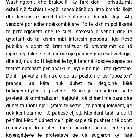
Washingtonit dhe Brukselit! Ky farë doni i privatizimit
është një fashist i vogël sepse bënë dallime brenda llojit
dhe kërkon të bëhet luftë gjithashtu brenda llojit. Atij
vendorë por edhe ndërkombëtarë! Po të kishim politikanë
të përgjegjshëm dhe të cilët interesin e vendit dhe të
qytatarit do ta kishin mbi interesin personal, kjo ftesë
publike e donit të kriminalizuar të privatizimit do të
injorohej duke e lëshuar me ujë pas një procesi fiziologjik
dhe atij nuk do t’i lejohej të hyjë fare në Kosovë sepse po
thërret botërisht për anarki ,si hyrje në një luftë qytetare.
Doni i privatizimit nuk e do as pozitën e as “opozitën“
prandaj as këta nuk duhet ta dëgjojnë këtë
bukëpërmbytës të pavlerë . Sepse ju konsideron si të
pavlerë, të kriminalizuar , hajdutë , që bliheni me para dhe
duhet ta fitoni një “ çmim të sertë” , të padinjitetshëm, që
nuk keni parime , të pabesë etj.etj. Mendoni tash a do t’i
përfillni këto “ udhëzime “ për kapje të pushtetit të donit
mafioz apo do të uleni dhe të bisedoni sepse , edhe pas
kryengritjeve të protestave që ua sugjeron ky farë