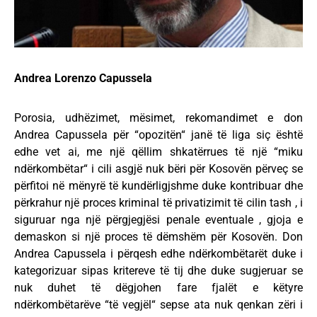
Andrea Lorenzo Capussela
Porosia, udhëzimet, mësimet, rekomandimet e don
Andrea Capussela për “opozitën“ janë të liga siç është
edhe vet ai, me një qëllim shkatërrues të një “miku
ndërkombëtar“ i cili asgjë nuk bëri për Kosovën përveç se
përfitoi në mënyrë të kundërligjshme duke kontribuar dhe
përkrahur një proces kriminal të privatizimit të cilin tash , i
siguruar nga një përgjegjësi penale eventuale , gjoja e
demaskon si një proces të dëmshëm për Kosovën. Don
Andrea Capussela i përqesh edhe ndërkombëtarët duke i
kategorizuar sipas kritereve të tij dhe duke sugjeruar se
nuk duhet të dëgjohen fare fjalët e këtyre
ndërkombëtarëve “të vegjël“ sepse ata nuk qenkan zëri i