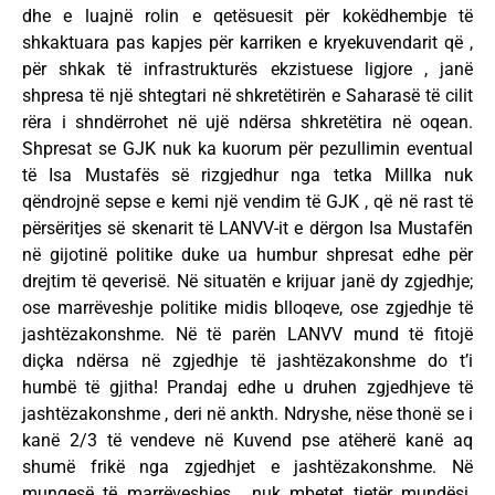
dhe e luajnë rolin e qetësuesit për kokëdhembje të
shkaktuara pas kapjes për karriken e kryekuvendarit që ,
për shkak të infrastrukturës ekzistuese ligjore , janë
shpresa të një shtegtari në shkretëtirën e Saharasë të cilit
rëra i shndërrohet në ujë ndërsa shkretëtira në oqean.
Shpresat se GJK nuk ka kuorum për pezullimin eventual
të Isa Mustafës së rizgjedhur nga tetka Millka nuk
qëndrojnë sepse e kemi një vendim të GJK , që në rast të
përsëritjes së skenarit të LANVV-it e dërgon Isa Mustafën
në gijotinë politike duke ua humbur shpresat edhe për
drejtim të qeverisë. Në situatën e krijuar janë dy zgjedhje;
ose marrëveshje politike midis blloqeve, ose zgjedhje të
jashtëzakonshme. Në të parën LANVV mund të fitojë
diçka ndërsa në zgjedhje të jashtëzakonshme do t’i
humbë të gjitha! Prandaj edhe u druhen zgjedhjeve të
jashtëzakonshme , deri në ankth. Ndryshe, nëse thonë se i
kanë 2/3 të vendeve në Kuvend pse atëherë kanë aq
shumë frikë nga zgjedhjet e jashtëzakonshme. Në
mungesë të marrëveshjes , nuk mbetet tjetër mundësi.