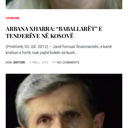
OPINIONE
ARBANA XHARRA: “BABALLARËT” E
TENDERËVE NË KOSOVË
(Prishtinë, 02. 04. 2012) – Janë forcuar financiarisht, e kanë
krahun e fortë, nuk çajnë kokën se kush…
NGA
EDITORI
2 PRILL, 2012
NO COMMENTS