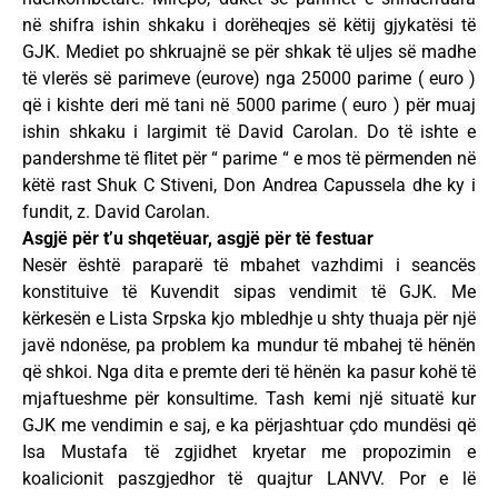
në shifra ishin shkaku i dorëheqjes së këtij gjykatësi të
GJK. Mediet po shkruajnë se për shkak të uljes së madhe
të vlerës së parimeve (eurove) nga 25000 parime ( euro )
që i kishte deri më tani në 5000 parime ( euro ) për muaj
ishin shkaku i largimit të David Carolan. Do të ishte e
pandershme të flitet për “ parime “ e mos të përmenden në
këtë rast Shuk C Stiveni, Don Andrea Capussela dhe ky i
fundit, z. David Carolan.
Asgjë për t’u shqetëuar, asgjë për të festuar
Nesër është paraparë të mbahet vazhdimi i seancës
konstituive të Kuvendit sipas vendimit të GJK. Me
kërkesën e Lista Srpska kjo mbledhje u shty thuaja për një
javë ndonëse, pa problem ka mundur të mbahej të hënën
që shkoi. Nga dita e premte deri të hënën ka pasur kohë të
mjaftueshme për konsultime. Tash kemi një situatë kur
GJK me vendimin e saj, e ka përjashtuar çdo mundësi që
Isa Mustafa të zgjidhet kryetar me propozimin e
koalicionit paszgjedhor të quajtur LANVV. Por e lë