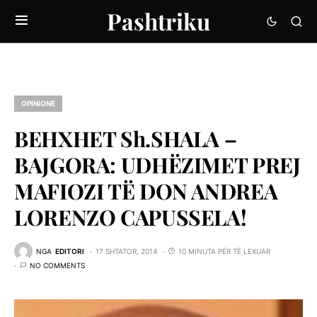
Pashtriku
OPINIONE
BEHXHET Sh.SHALA –
BAJGORA: UDHËZIMET PREJ
MAFIOZI TË DON ANDREA
LORENZO CAPUSSELA!
NGA
EDITORI
17 SHTATOR, 2014
10 MINUTA PËR TË LEXUAR
NO COMMENTS