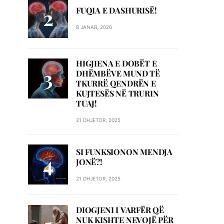
FUQIA E DASHURISË!
8 JANAR, 2026
HIGJIENA E DOBËT E
DHËMBËVE MUND TË
TKURRË QENDRËN E
KUJTESËS NË TRURIN
TUAJ!
21 DHJETOR, 2025
SI FUNKSIONON MENDJA
JONË?!
21 DHJETOR, 2025
DIOGJENI I VARFËR QË
NUK KISHTE NEVOJË PËR