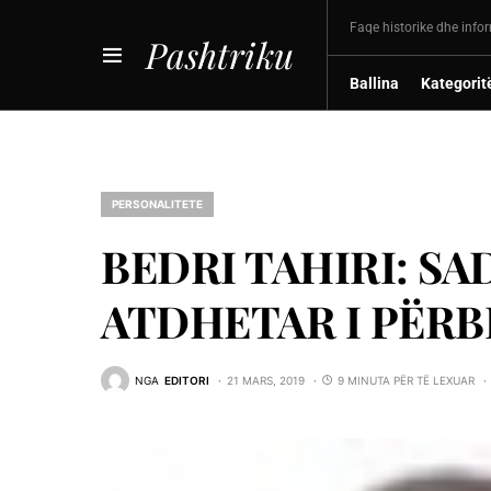
Faqe historike dhe info
Pashtriku
Ballina
Kategorit
PERSONALITETE
BEDRI TAHIRI: SAD
ATDHETAR I PËR
NGA
EDITORI
21 MARS, 2019
9 MINUTA PËR TË LEXUAR