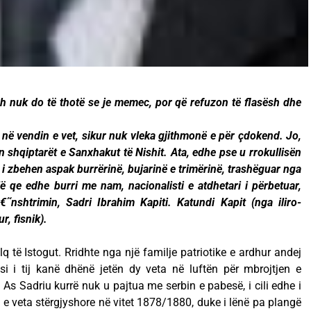
h nuk do të thotë se je memec, por që refuzon të flasësh dhe
 në vendin e vet, sikur nuk vleka gjithmonë e për çdokend. Jo,
 shqiptarët e Sanxhakut të Nishit. Ata, edhe pse u rrokullisën
k i zbehen aspak burrërinë, bujarinë e trimërinë, trashëguar nga
illë qe edhe burri me nam, nacionalisti e atdhetari i përbetuar,
˜nshtrimin, Sadri Ibrahim Kapiti. Katundi Kapit (nga iliro-
r, fisnik).
q të Istogut. Rridhte nga një familje patriotike e ardhur andej
si i tij kanë dhënë jetën dy veta në luftën për mbrojtjen e
s Sadriu kurrë nuk u pajtua me serbin e pabesë, i cili edhe i
e veta stërgjyshore në vitet 1878/1880, duke i lënë pa plangë