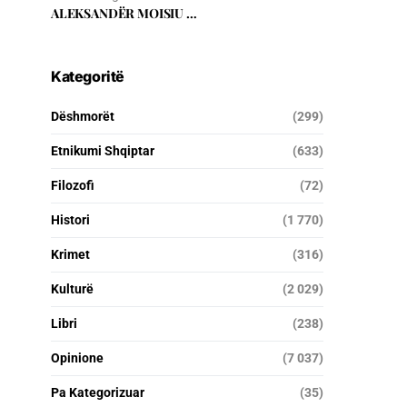
ALEKSANDËR MOISIU …
Kategoritë
Dëshmorët
(299)
Etnikumi Shqiptar
(633)
Filozofi
(72)
Histori
(1 770)
Krimet
(316)
Kulturë
(2 029)
Libri
(238)
Opinione
(7 037)
Pa Kategorizuar
(35)