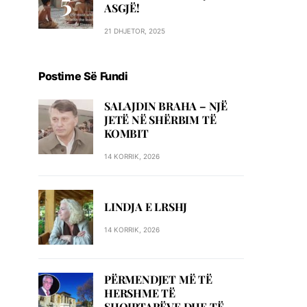
ASGJË!
21 DHJETOR, 2025
Postime Së Fundi
SALAJDIN BRAHA – NJЁ
JETЁ NЁ SHЁRBIM TЁ
KOMBIT
14 KORRIK, 2026
LINDJA E LRSHJ
14 KORRIK, 2026
PËRMENDJET MË TË
HERSHME TË
SHQIPTARËVE DHE TË