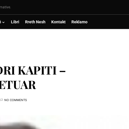
rmative.
ë
Libri
Rreth Nesh
Kontakt
Reklamo
RI KAPITI –
BETUAR
NO COMMENTS