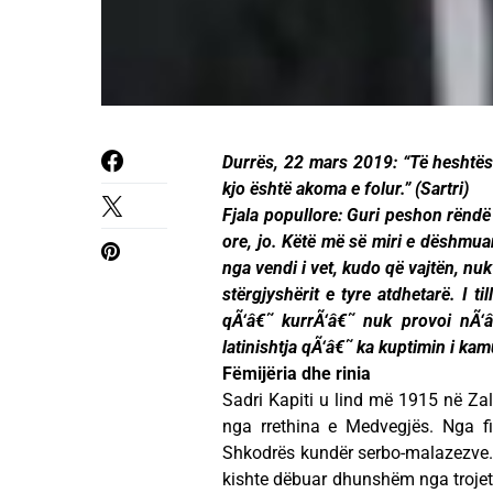
Durrës, 22 mars 2019: “Të heshtës
kjo është akoma e folur.” (Sartri)
Fjala popullore: Guri peshon rëndë
ore, jo. Këtë më së miri e dëshmuan
nga vendi i vet, kudo që vajtën, nu
stërgjyshërit e tyre atdhetarë. I t
qÃ‘â€˜ kurrÃ‘â€˜ nuk provoi nÃ‘â€
latinishtja qÃ‘â€˜ ka kuptimin i kamu
Fëmijëria dhe rinia
Sadri Kapiti u lind më 1915 në Zall
nga rrethina e Medvegjës. Nga fi
Shkodrës kundër serbo-malazezve. A
kishte dëbuar dhunshëm nga trojet 