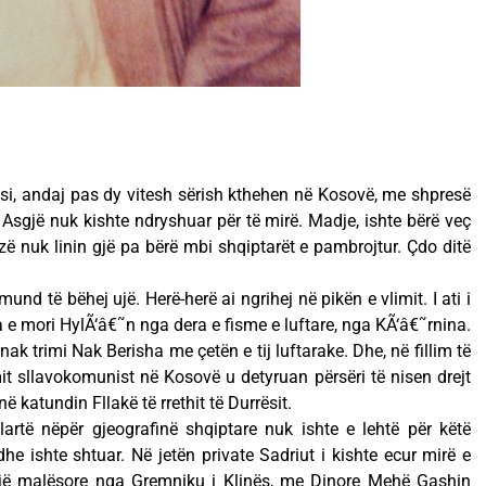
ësi, andaj pas dy vitesh sërish kthehen në Kosovë, me shpresë
o. Asgjë nuk kishte ndryshuar për të mirë. Madje, ishte bërë veç
ë nuk linin gjë pa bërë mbi shqiptarët e pambrojtur. Çdo ditë
und të bëhej ujë. Herë-herë ai ngrihej në pikën e vlimit. I ati i
sa e mori HylÃ‘â€˜n nga dera e fisme e luftare, nga KÃ‘â€˜rnina.
ak trimi Nak Berisha me çetën e tij luftarake. Dhe, në fillim të
mit sllavokomunist në Kosovë u detyruan përsëri të nisen drejt
 katundin Fllakë të rrethit të Durrësit.
lartë nëpër gjeografinë shqiptare nuk ishte e lehtë për këtë
he ishte shtuar. Në jetën private Sadriut i kishte ecur mirë e
një malësore nga Gremniku i Klinës, me Dinore Mehë Gashin