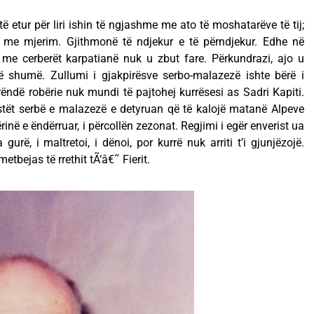
 të etur për liri ishin të ngjashme me ato të moshatarëve të tij;
 me mjerim. Gjithmonë të ndjekur e të përndjekur. Edhe në
a me cerberët karpatianë nuk u zbut fare. Përkundrazi, ajo u
 shumë. Zullumi i gjakpirësve serbo-malazezë ishte bërë i
ndë robërie nuk mundi të pajtohej kurrësesi as Sadri Kapiti.
stët serbë e malazezë e detyruan që të kalojë matanë Alpeve
inë e ëndërruar, i përcollën zezonat. Regjimi i egër enverist ua
gurë, i maltretoi, i dënoi, por kurrë nuk arriti t’i gjunjëzojë.
tbejas të rrethit tÃ‘â€˜ Fierit.