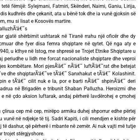
etë fëmijë: Sylejmani, Fatmiri, Skënderi, Naimi, Ganiu, Lirija,
dis kudhrës dhe çekanit, ata u bënë tok dhe ia vunë gjoksin së
, mu si lisat e Kosovës martire.
alluzhÃ‘â€˜s
uar gjatë shërbimit ushtarak në Tiranë rrahu një oficër dhe dy
acmuar dhe fyer disa femra shqiptare në qytet. Që nga aty e
 1940, u kthye në Istog, me shpresë se Trojet Etnike Shqiptare u
j periudhe u lidh me forcat nacionaliste shqiptare dhe veproi
tjes kombëtare. Mori pjesÃ‘â€˜ nÃ‘â€˜ luftÃ‘â€˜rat dhe betejat
ve dhe shqiptarÃ‘â€˜ve tÃ‘â€˜ Sanxhakut e tÃ‘â€˜ Kolashinit.
upin e tÃ‘â€˜ cilit nuk e la, por e barti nÃ‘â€˜ shpinÃ‘â€˜ deri
uadrua në Brigadën e tribunit Shaban Palluzha. Heroizmi dhe
jë e në çdo aksion luftarak, andaj përherë lavdërohej e çmohej
 u çlirua cep më cep, mirëpo armiku duhej shporrur edhe përtej
 vunë në ndjekje të tij. Sadri Kapiti, i cili mendjen e kishte për
tij të dashur, që përherë i mbante në zemër. Ai nuk vajti më tutje
r trojet stërgjyshore.