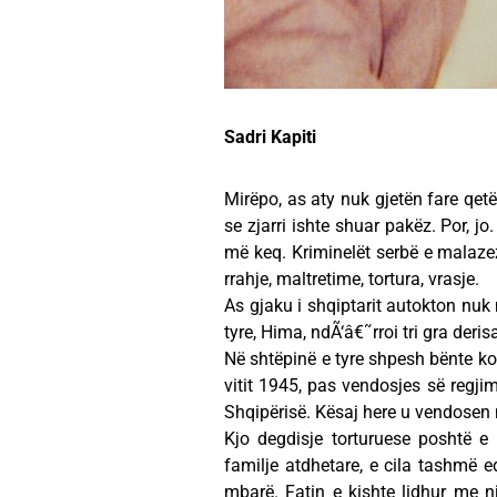
Sadri Kapiti
Mirëpo, as aty nuk gjetën fare qet
se zjarri ishte shuar pakëz. Por, j
më keq. Kriminelët serbë e malazez
rrahje, maltretime, tortura, vrasje.
As gjaku i shqiptarit autokton nuk m
tyre, Hima, ndÃ‘â€˜rroi tri gra deri
Në shtëpinë e tyre shpesh bënte kon
vitit 1945, pas vendosjes së regji
Shqipërisë. Kësaj here u vendosen në
Kjo degdisje torturuese poshtë e 
familje atdhetare, e cila tashmë ed
mbarë. Fatin e kishte lidhur me 