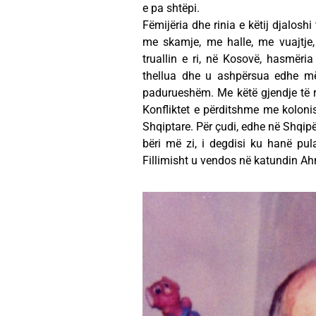
e pa shtëpi.
Fëmijëria dhe rinia e këtij djaloshi
me skamje, me halle, me vuajtje,
truallin e ri, në Kosovë, hasmëri
thellua dhe u ashpërsua edhe më
padurueshëm. Me këtë gjendje të rë
Konfliktet e përditshme me koloni
Shqiptare. Për çudi, edhe në Shqipër
bëri më zi, i degdisi ku hanë pula 
Fillimisht u vendos në katundin Ahme