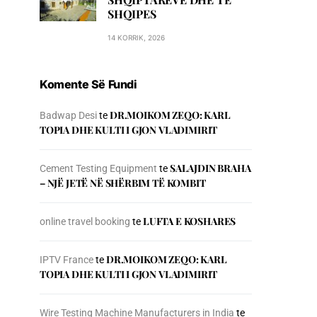
SHQIPES
14 KORRIK, 2026
Komente Së Fundi
DR.MOIKOM ZEQO: KARL
Badwap Desi
te
TOPIA DHE KULTI I GJON VLADIMIRIT
SALAJDIN BRAHA
Cement Testing Equipment
te
– NJЁ JETЁ NЁ SHЁRBIM TЁ KOMBIT
LUFTA E KOSHARES
online travel booking
te
DR.MOIKOM ZEQO: KARL
IPTV France
te
TOPIA DHE KULTI I GJON VLADIMIRIT
Wire Testing Machine Manufacturers in India
te