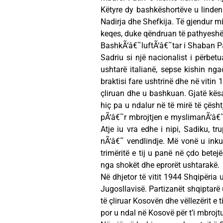
Këtyre dy bashkëshortëve u linden t
Nadirja dhe Shefkija. Të gjendur mi
keqes, duke qëndruan të pathyeshëm
BashkÃ‘â€˜luftÃ‘â€˜tar i Shaban P
Sadriu si një nacionalist i përbet
ushtarë italianë, sepse kishin ng
braktisi fare ushtrinë dhe në vitin
çliruan dhe u bashkuan. Gjatë kësa
hiç pa u ndalur në të mirë të çësh
pÃ‘â€˜r mbrojtjen e myslimanÃ‘â€˜
Atje iu vra edhe i nipi, Sadiku, tr
nÃ‘â€˜ vendlindje. Më vonë u ink
trimëritë e tij u panë në çdo bete
nga shokët dhe eprorët ushtarakë.
Në dhjetor të vitit 1944 Shqipëria
Jugosllavisë. Partizanët shqiptarë u
të çliruar Kosovën dhe vëllezërit e 
por u ndal në Kosovë për t’i mbrojtu