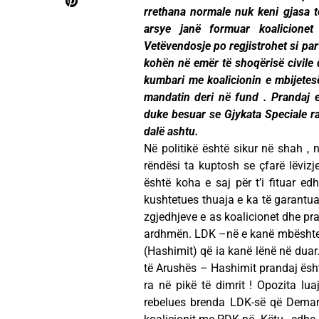
rrethana normale nuk keni gjasa 
arsye janë formuar koalicionet
Vetëvendosje po regjistrohet si part
kohën në emër të shoqërisë civile 
kumbari me koalicionin e mbijete
mandatin deri në fund . Prandaj 
duke besuar se Gjykata Speciale rac
dalë ashtu.
Në politikë është sikur në shah , 
rëndësi ta kuptosh se çfarë lëvizj
është koha e saj për t’i fituar 
kushtetues thuaja e ka të garantua
zgjedhjeve e as koalicionet dhe pra
ardhmën. LDK –në e kanë mbështetu
(Hashimit) që ia kanë lënë në duar.
të Arushës – Hashimit prandaj ësht
ra në pikë të dimrit ! Opozita l
rebelues brenda LDK-së që Demark