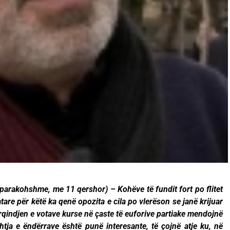
 parakohshme, me 11 qershor) – Kohëve të fundit fort po flitet
tare për këtë ka qenë opozita e cila po vlerëson se janë krijuar
rqindjen e votave kurse në çaste të euforive partiake mendojnë
tja e ëndërrave është punë interesante, të çojnë atje ku, në