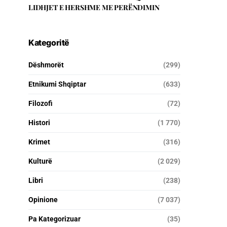
LIDHJET E HERSHME ME PERËNDIMIN
Kategoritë
Dëshmorët
(299)
Etnikumi Shqiptar
(633)
Filozofi
(72)
Histori
(1 770)
Krimet
(316)
Kulturë
(2 029)
Libri
(238)
Opinione
(7 037)
Pa Kategorizuar
(35)