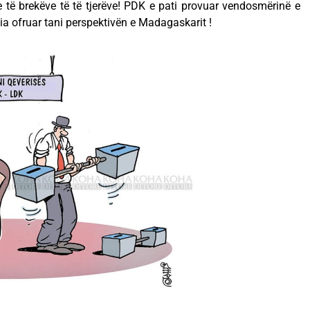
të brekëve të të tjerëve! PDK e pati provuar vendosmërinë e
’ia ofruar tani perspektivën e Madagaskarit !