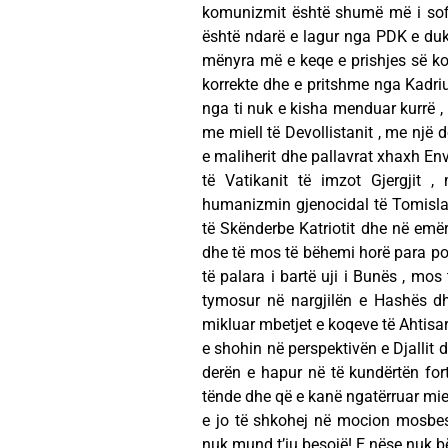
komunizmit është shumë më i sofis
është ndarë e lagur nga PDK e duke
mënyra më e keqe e prishjes së k
korrekte dhe e pritshme nga Kadriu 
nga ti nuk e kisha menduar kurrë ,
me miell të Devollistanit , me një 
e maliherit dhe pallavrat xhaxh Env
të Vatikanit të imzot Gjergjit ,
humanizmin gjenocidal të Tomislav 
të Skënderbe Katriotit dhe në emër 
dhe të mos të bëhemi horë para pop
të palara i bartë uji i Bunës , mos
tymosur në nargjilën e Hashës dhe
mikluar mbetjet e koqeve të Ahtisar
e shohin në perspektivën e Djallit 
derën e hapur në të kundërtën for
tënde dhe që e kanë ngatërruar mie
e jo të shkohej në mocion mosbes
nuk mund t’iu besojë! E nëse nuk bë