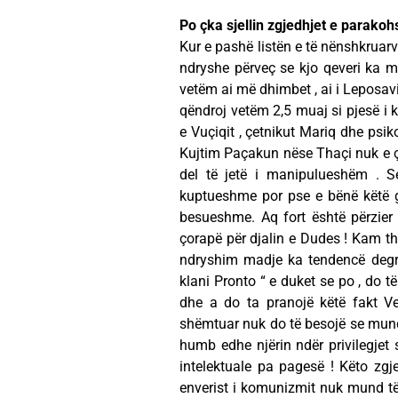
Po çka sjellin zgjedhjet e parako
Kur e pashë listën e të nënshkruar
ndryshe përveç se kjo qeveri ka m
vetëm ai më dhimbet , ai i Leposaviq
qëndroj vetëm 2,5 muaj si pjesë i k
e Vuçiqit , çetnikut Mariq dhe psi
Kujtim Paçakun nëse Thaçi nuk e 
del të jetë i manipulueshëm . S
kuptueshme por pse e bënë këtë 
besueshme. Aq fort është përzier
çorapë për djalin e Dudes ! Kam t
ndryshim madje ka tendencë degra
klani Pronto “ e duket se po , do t
dhe a do ta pranojë këtë fakt Ve
shëmtuar nuk do të besojë se mund t
humb edhe njërin ndër privilegjet 
intelektuale pa pagesë ! Këto zgje
enverist i komunizmit nuk mund të 