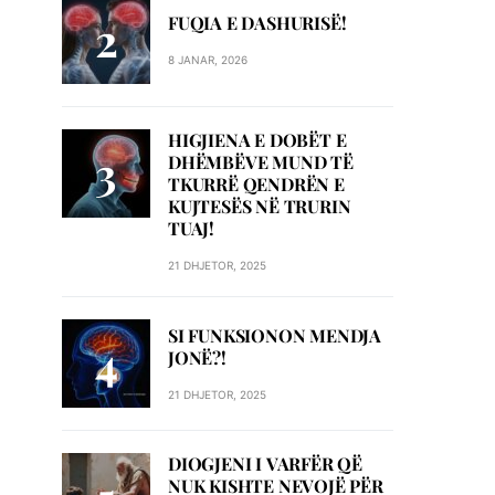
FUQIA E DASHURISË!
8 JANAR, 2026
HIGJIENA E DOBËT E
DHËMBËVE MUND TË
TKURRË QENDRËN E
KUJTESËS NË TRURIN
TUAJ!
21 DHJETOR, 2025
SI FUNKSIONON MENDJA
JONË?!
21 DHJETOR, 2025
DIOGJENI I VARFËR QË
NUK KISHTE NEVOJË PËR