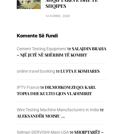
SHQIPES
14 KORRIK, 2026
Komente Së Fundi
SALAJDIN BRAHA
Cement Testing Equipment
te
– NJЁ JETЁ NЁ SHЁRBIM TЁ KOMBIT
LUFTA E KOSHARES
online travel booking
te
DR.MOIKOM ZEQO: KARL
IPTV France
te
TOPIA DHE KULTI I GJON VLADIMIRIT
Wire Testing Machine Manufacturers in India
te
ALEKSANDËR MOISIU …
SHQIPTARËT –
Selman DERVISHI-Mani USA
te