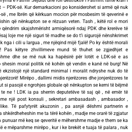
ryma e Fatmir Sejdiut dhe roli destruktiv i Fatmirit ishte krah i
nit – PDK-së. Kur demarkacioni po konsiderohet si armë që nuk
AKR-së , me Ibrën që kërkuan mocion për mosbesim të qeverinë e
ishin që nënkupton se e rëzuan veten. Tash , këtë rol e mori
te qëndrim skajshmërisht armiqësorë ndaj PDK dhe krerëve të
saj loje me një siguri të madhe se do t’i sigurojë nënshkrimet
tik nga i cili u largua , me njëqind mijë fjalë! Po ky është morali
k! Pas këtyre zhvillimeve mund të thuhet se zgjedhjet e
hme dhe se më nuk ka hapësirë për lotët e LDK-së e as
po shesin moral politik në kohën që vendin e kanë në burg! Në
të ekzistojë një standard minimal i moralit ndryshe nuk do të
 njerëzorë! Mirëpo , dallimi midis njerëzores dhe jonjerëzores te
tikut si pasojë e ngrohjes globale që nënkupton se kemi të bëjmë
 te ne ! LDK ia pa sherrin deputetëve të saj që , në emër të
 me një post konsuli , sekretari ambasadash , ambasador ,
blike. Të pafytyrët akuzonin , pa asnjë dëshmi partnerin e
rsa shkërdheheshin me ta tërë kohën , madje me orarë të zgjatur
ka punuar më keq se qeveritë e mëhershme madje e them se ka
ë e mëparshme mirëpo , kur i ke brekët e tuaja të palara , nuk