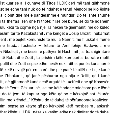
tikuar se ai i çunave të Titos ! LDK deri më tani gjithmonë
t se edhe tani nuk do të ndahet e terur! Mendoj se kjo është
oalicionit dhe më e pandershme e mundur! Do të ishte shumë
ta thërras Isën dhe t’i thotë: “ Isë bre burrë, se do të ndahem
 ulu këtu ta çojmë nga një Haineken të gjermanit, me do kuleq
dëshmitar të Kazakistanit , me këngët e Josip Brozit , hukamat
erit , me bejtet komuniste të mulla Naimit, me flluskat e rreme
 me tiradat fashisto – fetare të Amfillohije Radoviqit, me
Nikoliqit , me besën e pathyer të Hashimit , si trashigimtarë
të Robit dhe Zotit , ta prishim këtë kumbari si burrat e motit
ullit dhe Zotit sepse edhe nesër nuk i dihet punës kur shumë
 të ketë nevojë për emisarë dhe pleqnarë të cilët deri dje kanë
 Zhbokarit , që janë pëshurrur nga hija e Dellit, që i kanë
it , që gjithmonë kanë qenë argatë të Luciferit dhe që Kosovën
dhe të Ferrit. Gëzuar Isë , se me këtë ndarje miqësore po e lëmë
t do të jemi të kapuar nga këta që po e kërkojnë sot lëkurën
llin me krënde!…” Kështu do të duhej të përfundonte koalicioni
imi sepse as këtyre që po kërkojnë këtë mosbesim , askush
het kështu , LDK , nëse ka vetëm edhe pak dinjitet do të duhej