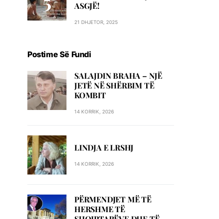
ASGJË!
21 DHJETOR, 2025
Postime Së Fundi
SALAJDIN BRAHA – NJЁ
JETЁ NЁ SHЁRBIM TЁ
KOMBIT
14 KORRIK, 2026
LINDJA E LRSHJ
14 KORRIK, 2026
PËRMENDJET MË TË
HERSHME TË
SHQIPTARËVE DHE TË