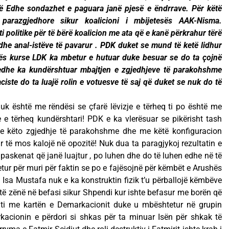
të Edhe sondazhet e paguara janë pjesë e ëndrrave. Për këtë
 parazgjedhore sikur koalicioni i mbijetesës AAK-Nisma.
i politike për të bërë koalicion me ata që e kanë përkrahur tërë
dhe anal-istëve të pavarur . PDK duket se mund të ketë lidhur
sës kurse LDK ka mbetur e hutuar duke besuar se do ta çojnë
edhe ka kundërshtuar mbajtjen e zgjedhjeve të parakohshme
iste do ta luajë rolin e votuesve të saj që duket se nuk do të
nuk është me rëndësi se çfarë lëvizje e tërheq ti po është me
e e tërheq kundërshtari! PDK e ka vlerësuar se pikërisht tash
edhe këto zgjedhje të parakohshme dhe me këtë konfiguracion
r të mos kalojë në opozitë! Nuk dua ta paragjykoj rezultatin e
paskenat që janë luajtur , po luhen dhe do të luhen edhe në të
r për muri për faktin se po e fajësojnë për këmbët e Arushës
 Isa Mustafa nuk e ka konstruktin fizik t’u përballojë këmbëve
ë zënë në befasi sikur Shpendi kur ishte befasur me borën që
uajti me kartën e Demarkacionit duke u mbështetur në grupin
acionin e përdori si shkas për ta minuar Isën për shkak të