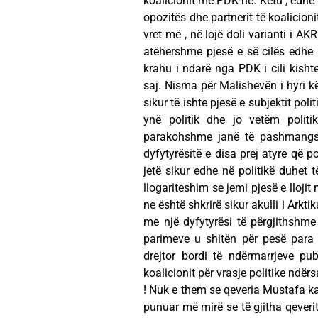
koalicionit me PDK-në. Këtu , edhe r
opozitës dhe partnerit të koalicio
vret më , në lojë doli varianti i 
atëhershme pjesë e së cilës edhe 
krahu i ndarë nga PDK i cili kish
saj. Nisma për Malishevën i hyri kë
sikur të ishte pjesë e subjektit poli
ynë politik dhe jo vetëm politi
parakohshme janë të pashmangs
dyfytyrësitë e disa prej atyre që 
jetë sikur edhe në politikë duhet 
llogariteshim se jemi pjesë e llojit
ne është shkrirë sikur akulli i Ark
me një dyfytyrësi të përgjithshme
parimeve u shitën për pesë para
drejtor bordi të ndërmarrjeve pu
koalicionit për vrasje politike ndë
! Nuk e them se qeveria Mustafa 
punuar më mirë se të gjitha qeverit