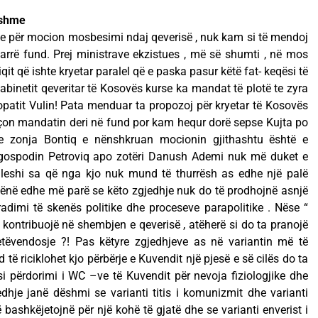
hshme
ve për mocion mosbesimi ndaj qeverisë , nuk kam si të mendoj
arrë fund. Prej ministrave ekzistues , më së shumti , në mos
it që ishte kryetar paralel që e paska pasur këtë fat- keqësi të
abinetit qeveritar të Kosovës kurse ka mandat të plotë te zyra
kopatit Vulin! Pata menduar ta propozoj për kryetar të Kosovës
çon mandatin deri në fund por kam hequr dorë sepse Kujta po
e zonja Bontiq e nënshkruan mocionin gjithashtu është e
gospodin Petroviq apo zotëri Danush Ademi nuk më duket e
 leshi sa që nga kjo nuk mund të thurrësh as edhe një palë
hënë edhe më parë se këto zgjedhje nuk do të prodhojnë asnjë
dimi të skenës politike dhe proceseve parapolitike . Nëse “
ë kontribuojë në shembjen e qeverisë , atëherë si do ta pranojë
tëvendosje ?! Pas këtyre zgjedhjeve as në variantin më të
ë riciklohet kjo përbërje e Kuvendit një pjesë e së cilës do ta
si përdorimi i WC –ve të Kuvendit për nevoja fiziologjike dhe
dhje janë dëshmi se varianti titis i komunizmit dhe varianti
bashkëjetojnë për një kohë të gjatë dhe se varianti enverist i