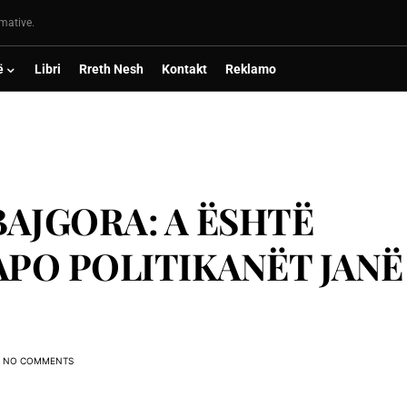
rmative.
ë
Libri
Rreth Nesh
Kontakt
Reklamo
AJGORA: A ËSHTË
APO POLITIKANËT JANË
NO COMMENTS