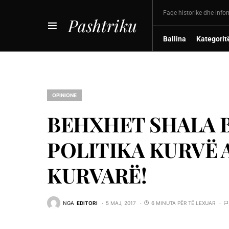
Faqe historike dhe info
Pashtriku
Ballina
Kategorit
OPINIONE
BEHXHET SHALA B
POLITIKA KURVË 
KURVARË!
NGA
EDITORI
5 MAJ, 2017
6 MINUTA PËR TË LEXUAR