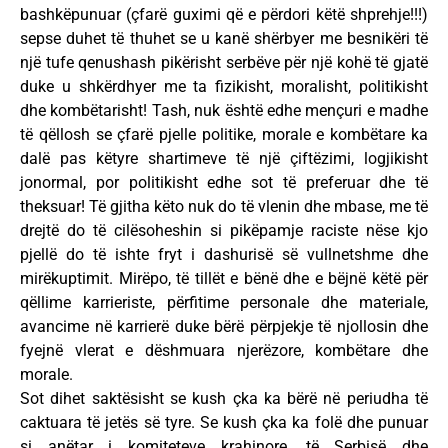
bashkëpunuar (çfarë guximi që e përdori këtë shprehje!!!)
sepse duhet të thuhet se u kanë shërbyer me besnikëri të
një tufe qenushash pikërisht serbëve për një kohë të gjatë
duke u shkërdhyer me ta fizikisht, moralisht, politikisht
dhe kombëtarisht! Tash, nuk është edhe mençuri e madhe
të qëllosh se çfarë pjelle politike, morale e kombëtare ka
dalë pas këtyre shartimeve të një çiftëzimi, logjikisht
jonormal, por politikisht edhe sot të preferuar dhe të
theksuar! Të gjitha këto nuk do të vlenin dhe mbase, me të
drejtë do të cilësoheshin si pikëpamje raciste nëse kjo
pjellë do të ishte fryt i dashurisë së vullnetshme dhe
mirëkuptimit. Mirëpo, të tillët e bënë dhe e bëjnë këtë për
qëllime karrieriste, përfitime personale dhe materiale,
avancime në karrierë duke bërë përpjekje të njollosin dhe
fyejnë vlerat e dëshmuara njerëzore, kombëtare dhe
morale.
Sot dihet saktësisht se kush çka ka bërë në periudha të
caktuara të jetës së tyre. Se kush çka ka folë dhe punuar
si anëtar i komiteteve krahinore, të Serbisë dhe