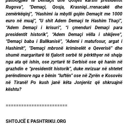
patologjike të Demaçit dhe Qosjes karshi presidentit
Rugova“, “Demaçi, Qosja, Krasniqi..rrenacakë dhe
zemërkëqinj“, “Hashimi ia mbylli gojën Demaçit me 1000
euro në muaj“, “U shit Adem Demaçi te Hashim Thaçi”,
“Adem Demaçi i krisuri“, “i çmenduri Demaçi para
presidentit historik”, “Adem Demaçi vëlla i shkijeve“,
“Demaçi baba i Ballkanisë“, “Ademi i matufosur, argat i
Hashimit“, ”Demaçi mbronë kriminelët e Qeverisë” dhe
shumë margaritarë të fjalorit serbë të përkthyer në shqip
nga ata që ishin, ose zyrtarë të Serbisë ose që hanin në
grazhdin e “presidentit historik”, duke mrizuar në shtetet
perëndimore nga e bënin “luftën” ose në Zyrën e Kosovës
në Tiranë! Po kush janë këta Jonjerëz që shkruajnë
kështu?
========================
SHTOJCË E PASHTRIKU.ORG