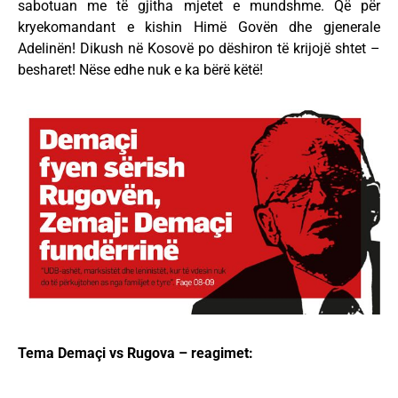
sabotuan me të gjitha mjetet e mundshme. Që për
kryekomandant e kishin Himë Govën dhe gjenerale
Adelinën! Dikush në Kosovë po dëshiron të krijojë shtet –
besharet! Nëse edhe nuk e ka bërë këtë!
Tema Demaçi vs Rugova – reagimet: