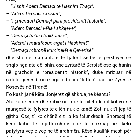
– “U shit Adem Demaçi te Hashim Thaçi”,
– “Adem Demaçi i krisuri“,
– “i çmenduri Demaçi para presidentit historik”,
– “Adem Demaçi vëlla i shkijeve“,
– “Demaçi baba i Ballkanisë“,
– “Ademi i matufosur, argat i Hashimit“,
– ”Demaçi mbronë kriminelët e Qeverisë”
dhe shumë margaritarë të fjalorit serbë të përkthyer në
shqip nga ata që ishin, ose zyrtarë të Serbisë ose që hanin
në grazhdin e “presidentit historik”, duke mrizuar në
shtetet perëndimore nga e bënin “luftën” ose në Zyrën e
Kosovës në Tiranë!
Po kush janë këta Jonjerëz që shkruajnë kështu?
Ata kanë emër dhe mbiemër me të cilët identifikohen në
mungesë të fytyrës të cilën nuk e kanë! Zoti nuk t’i jep të
gjitha! Ose, t’i ka dhënë e ti ia ke falur dreqit! Shpresoj të
kem kohë të mjaftueshme dhe të shkruaj për këto
pafytyra veç e veç në të ardhmën. Këso kualifikimesh për