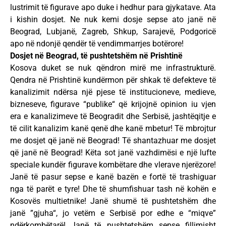
lustrimit të figurave apo duke i hedhur para gjykatave. Ata
i kishin dosjet. Ne nuk kemi dosje sepse ato janë në
Beograd, Lubjanë, Zagreb, Shkup, Sarajevë, Podgoricë
apo në ndonjë qendër të vendimmarrjes botërore!
Dosjet në Beograd, të pushtetshëm në Prishtinë
Kosova duket se nuk qëndron mirë me infrastrukturë.
Qendra në Prishtinë kundërmon për shkak të defekteve të
kanalizimit ndërsa një pjese të institucioneve, medieve,
bizneseve, figurave “publike“ që krijojnë opinion iu vjen
era e kanalizimeve të Beogradit dhe Serbisë, jashtëqitje e
të cilit kanalizim kanë qenë dhe kanë mbetur! Të mbrojtur
me dosjet që janë në Beograd! Të shantazhuar me dosjet
që janë në Beograd! Këta sot janë vazhdimësi e një lufte
speciale kundër figurave kombëtare dhe vlerave njerëzore!
Janë të pasur sepse e kanë bazën e fortë të trashiguar
nga të parët e tyre! Dhe të shumfishuar tash në kohën e
Kosovës multietnike! Janë shumë të pushtetshëm dhe
janë ”gjuha“, jo vetëm e Serbisë por edhe e “miqve”
ndërkombëtarë! Janë të pushtetshëm sepse fillimisht