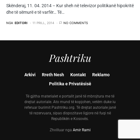
Skënderaj, 11. 04. 2014 – Kur sheh në televizor politikanë hipokritë
dhe të sëmurë e të varfër… Të…
NGA
EDITORI
11 PRILL, 2014
NO COMMENTS
Pashtriku
Arkivi
Rreth Nesh
Kontakt
Reklamo
Politika e Privatësisë
Të gjitha materialet e portalit janë të mbrojtura me të
drejtat autoriale. Ato mund të kopjohen, vetëm duke iu
referuar burimit Pashtriku.org. Të drejtat autoriale janë
të rezervuara, sipas dispozitave ligjore në fuqi në
Republikën e Kosovës.
Zhvilluar nga
Amir Rami