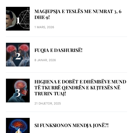
MAGJEPSJA E TESLËS ME NUMRAT 3, 6
DHE 9!
1 MARS, 2026
FUQIA E DASHURISË!
8 JANAR, 2026
HIGJIENA E DOBËT E DHËMBËVE MUND
TË TKURRË QENDRËN E KUJTESËS NË
TRURIN TUAJ!
21 DHJETOR, 2025
SI FUNKSIONON MENDJA JONË?!