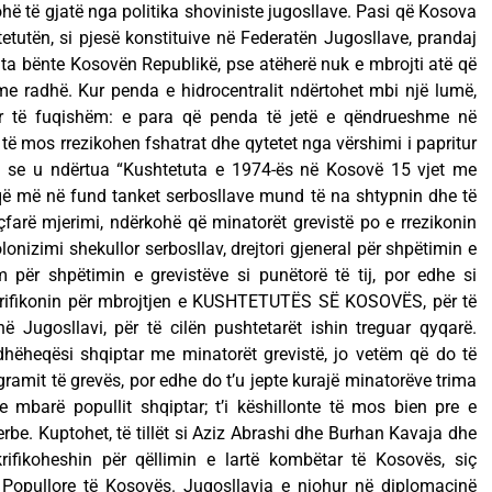
hë të gjatë nga politika shoviniste jugosllave. Pasi që Kosova
tetutën, si pjesë konstituive në Federatën Jugosllave, prandaj
a bënte Kosovën Republikë, pse atëherë nuk e mbrojti atë që
me radhë. Kur penda e hidrocentralit ndërtohet mbi një lumë,
or të fuqishëm: e para që penda të jetë e qëndrueshme në
 të mos rrezikohen fshatrat dhe qytetet nga vërshimi i papritur
 me se u ndërtua “Kushtetuta e 1974-ës në Kosovë 15 vjet me
, që më në fund tanket serbosllave mund të na shtypnin dhe të
 çfarë mjerimi, ndërkohë që minatorët grevistë po e rrezikonin
lonizimi shekullor serbosllav, drejtori gjeneral për shpëtimin e
m për shpëtimin e grevistëve si punëtorë të tij, por edhe si
 sakrifikonin për mbrojtjen e KUSHTETUTËS SË KOSOVËS, për të
ë Jugosllavi, për të cilën pushtetarët ishin treguar qyqarë.
dhëheqësi shqiptar me minatorët grevistë, jo vetëm që do të
ramit të grevës, por edhe do t’u jepte kurajë minatorëve trima
e mbarë popullit shqiptar; t’i këshillonte të mos bien pre e
serbe. Kuptohet, të tillët si Aziz Abrashi dhe Burhan Kavaja dhe
ifikoheshin për qëllimin e lartë kombëtar të Kosovës, siç
s Popullore të Kosovës. Jugosllavia e njohur në diplomacinë