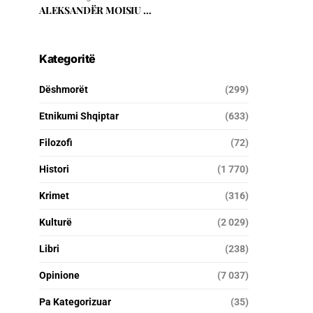
ALEKSANDËR MOISIU …
Kategoritë
Dëshmorët
(299)
Etnikumi Shqiptar
(633)
Filozofi
(72)
Histori
(1 770)
Krimet
(316)
Kulturë
(2 029)
Libri
(238)
Opinione
(7 037)
Pa Kategorizuar
(35)