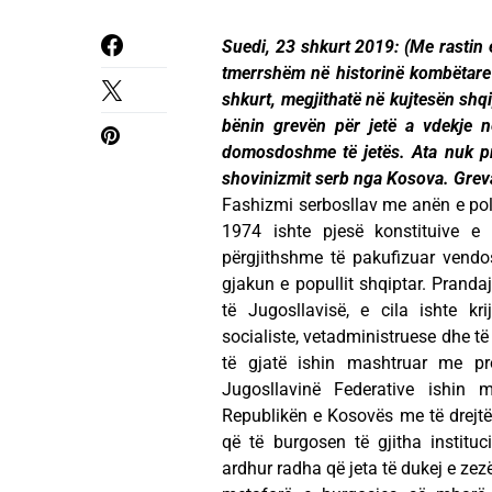
Suedi, 23 shkurt 2019: (Me rastin e
tmerrshëm në historinë kombëtare 
shkurt, megjithatë në kujtesën shqi
bënin grevën për jetë a vdekje n
domosdoshme të jetës. Ata nuk pra
shovinizmit serb nga Kosova. Greva e
Fashizmi serbosllav me anën e polic
1974 ishte pjesë konstituive e 
përgjithshme të pakufizuar vendo
gjakun e popullit shqiptar. Prandaj
të Jugosllavisë, e cila ishte kr
socialiste, vetadministruese dhe të
të gjatë ishin mashtruar me pr
Jugosllavinë Federative ishin 
Republikën e Kosovës me të drejtë
që të burgosen të gjitha instituc
ardhur radha që jeta të dukej e zez