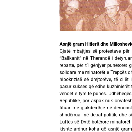
Asnjë gram Hitlerit dhe Milloshevi
Gjatë mbajtjes së protestave për 
“Ballkanit” në Therandë i detyrua
reparte, për t’i gënjyer punëtorët 
solidare me minatorët e Trepçës dh
hipokrizisë së drejtorëve, të cilë
pasur sukses që edhe kuzhinierët 
vendet e tyre të punës. Udhëheqësi
Republikë, por aspak nuk orvatesh
fituar me gjakderdhje në demonstr
shndërruar në debat politik, dhe s
Luftës së Dytë botërore minatorët 
kishte ardhur koha që asnjë gram 