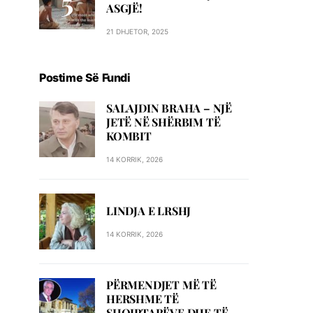
ASGJË!
21 DHJETOR, 2025
Postime Së Fundi
SALAJDIN BRAHA – NJЁ
JETЁ NЁ SHЁRBIM TЁ
KOMBIT
14 KORRIK, 2026
LINDJA E LRSHJ
14 KORRIK, 2026
PËRMENDJET MË TË
HERSHME TË
SHQIPTARËVE DHE TË