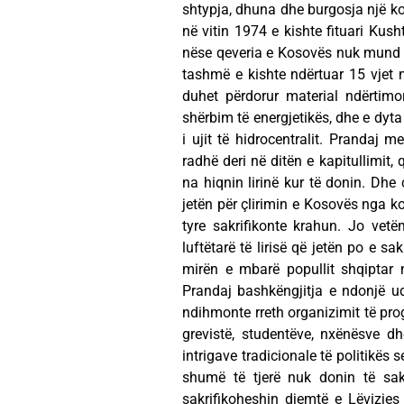
shtypja, dhuna dhe burgosja një ko
në vitin 1974 e kishte fituari Kush
nëse qeveria e Kosovës nuk mund t
tashmë e kishte ndërtuar 15 vjet 
duhet përdorur material ndërtim
shërbim të energjetikës, dhe e dyta
i ujit të hidrocentralit. Prandaj
radhë deri në ditën e kapitullimit
na hiqnin lirinë kur të donin. Dhe
jetën për çlirimin e Kosovës nga ko
tyre sakrifikonte krahun. Jo vetë
luftëtarë të lirisë që jetën po e
mirën e mbarë popullit shqiptar n
Prandaj bashkëngjitja e ndonjë u
ndihmonte rreth organizimit të prog
grevistë, studentëve, nxënësve dh
intrigave tradicionale të politikës 
shumë të tjerë nuk donin të sakr
sakrifikoheshin djemtë e Lëvizje