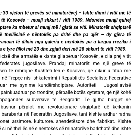
 30-vjetori të grevës së minatorëve) – Ishte dimri i vitit më të
të Kosovës – muaji shkurt i vitit 1989. Ndonëse muaji quhej
ptare ka mbetur si muaj më i gjatë se viti. Minatorët shqiptarë
ë thellësinë e nëntokës pa dritë dhe pa ajër – dy gjëra të
nuan të dilnin nga galeria e nëntokës pa u largua rreziku i
 tyre filloi më 20 dhe zgjati deri më 28 shkurt të vitit 1989.
isë dhe armatës e kishte gllabëruar Kosovën, e cila prej vitit
federatës jugosllave. Prandaj minatorët me një grevë të
sën të mbrojnë Kushtetutën e Kosovës, që dikur u fitua me
 në Trepçë nisi shkatërrimi i Republikës Socialiste Federative
ijuar me synime kundërshqiptare. Autoriteti i Jugosllavisë
 painkuadruar po tronditej përballë botës qytetare, që një kohë
opagandën subversive të Beogradit. Të gjitha burgjet në
mbushur përplot me revolucionarë shqiptarë që kërkonin
 barabarta në Federatën Jugosllave, tani kishte ardhur radha
ionet arsimore, kulturore, shëndetësore dhe fabrikat. Kishte
ë si në thellësinë e nëntokës së minatorëve barkthatë dhe ishte