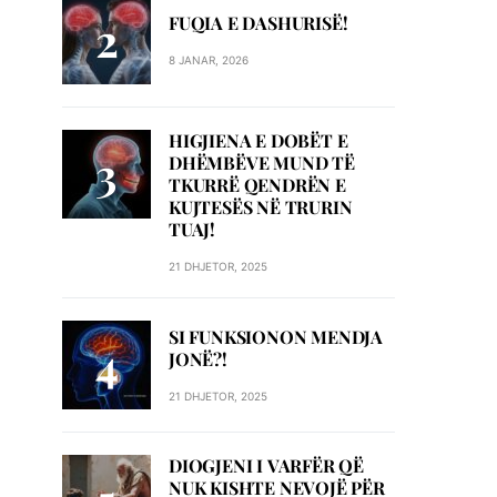
FUQIA E DASHURISË!
8 JANAR, 2026
HIGJIENA E DOBËT E
DHËMBËVE MUND TË
TKURRË QENDRËN E
KUJTESËS NË TRURIN
TUAJ!
21 DHJETOR, 2025
SI FUNKSIONON MENDJA
JONË?!
21 DHJETOR, 2025
DIOGJENI I VARFËR QË
NUK KISHTE NEVOJË PËR