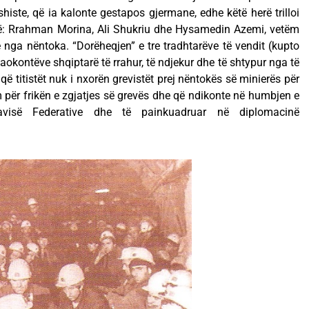
histe, që ia kalonte gestapos gjermane, edhe këtë herë trilloi
rbë: Rrahman Morina, Ali Shukriu dhe Hysamedin Azemi, vetëm
të nga nëntoka. “Dorëheqjen” e tre tradhtarëve të vendit (kupto
laokontëve shqiptarë të rrahur, të ndjekur dhe të shtypur nga të
që titistët nuk i nxorën grevistët prej nëntokës së minierës për
m për frikën e zgjatjes së grevës dhe që ndikonte në humbjen e
llavisë Federative dhe të painkuadruar në diplomacinë