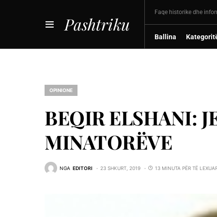
Faqe historike dhe info
Pashtriku
Ballina
Kategorit
OPINIONE
BEQIR ELSHANI: J
MINATORËVE
NGA
EDITORI
23 SHKURT, 2019
13 MINUTA PËR TË LEXUA