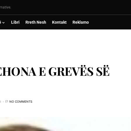
rmative.
ë
Libri
Rreth Nesh
Kontakt
Reklamo
EHONA E GREVËS SË
R
NO COMMENTS