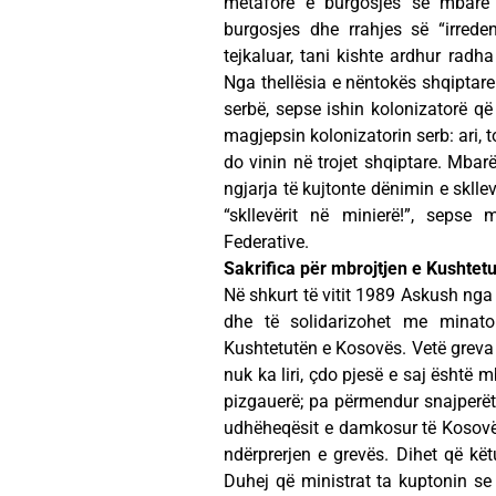
metaforë e burgosjes së mbarë p
burgosjes dhe rrahjes së “irreden
tejkaluar, tani kishte ardhur radha
Nga thellësia e nëntokës shqiptare
serbë, sepse ishin kolonizatorë që 
magjepsin kolonizatorin serb: ari, t
do vinin në trojet shqiptare. Mbarë
ngjarja të kujtonte dënimin e skll
“skllevërit në minierë!”, sepse
Federative.
Sakrifica për mbrojtjen e Kushtet
Në shkurt të vitit 1989 Askush nga
dhe të solidarizohet me minator
Kushtetutën e Kosovës. Vetë greva e
nuk ka liri, çdo pjesë e saj është
pizgauerë; pa përmendur snajperët 
udhëheqësit e damkosur të Kosovë
ndërprerjen e grevës. Dihet që kë
Duhej që ministrat ta kuptonin se 