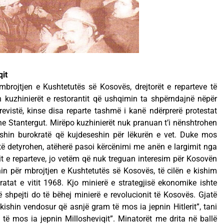
qit
mbrojtjen e Kushtetutës së Kosovës, drejtorët e reparteve të
n kuzhinierët e restorantit që ushqimin ta shpërndajnë nëpër
grevistë, kinse disa reparte tashmë i kanë ndërprerë protestat
e Stantergut. Mirëpo kuzhinierët nuk pranuan t’i nënshtrohen
t ishin burokratë që kujdeseshin për lëkurën e vet. Duke mos
të detyrohen, atëherë pasoi kërcënimi me anën e largimit nga
t e reparteve, jo vetëm që nuk treguan interesim për Kosovën
in për mbrojtjen e Kushtetutës së Kosovës, të cilën e kishim
atat e vitit 1968. Kjo minierë e strategjisë ekonomike ishte
ë shpejti do të bëhej minierë e revolucionit të Kosovës. Gjatë
kishin vendosur që asnjë gram të mos ia jepnin Hitlerit”, tani
të mos ia jepnin Millosheviqit”. Minatorët me drita në ballë