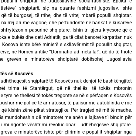
opullit shqiptar në Jugosllavinë socialfashiste. Epoka e
tistëve” shqiptarë, siç na quante fashizmi jugosllav, ishte
 që të burgosej, të rrihej dhe të vritej mbarë populli shqiptar.
 nxirrej ari me vagonë, dhe përfundonte në bankat e kusarëve
shfrytëzonin pasurinë shqiptare. Ishin tri gjera kryesore që e
oka e bukës dhe deti Adriatik, pa të cilat banorët karpatian nuk
 Kosova ishte bërë minierë e skllavërimit të popullit shqiptar,
evërve, në Romën antike “Domnatio ad metalla!”, që do të thotë
 me grevën e minatorëve shqiptarë dobësohej Jugosllavia
utës së Kosovës
 udhëheqësit shqiptarë të Kosovës nuk denjoi të bashkëngjitet
ët trima të Stantërgut, që në thellësi të tokës mbronin
 tyre në thellësi të tokës tregonte se në sipërfaqen e Kosovës
 mbushur me policë të armatosur, të pajisur me autoblinda e me
që kishin zënë pikat strategjike. Për tragjedinë më të madhe,
s mundoheshin që minatorët me anën e lajkave t’i bindin për
tu mungonte vështrimi revolucionar i udhëheqësve shqiptarë.
greva e minatorëve ishte për çlirimin e popullit shqiptar nga