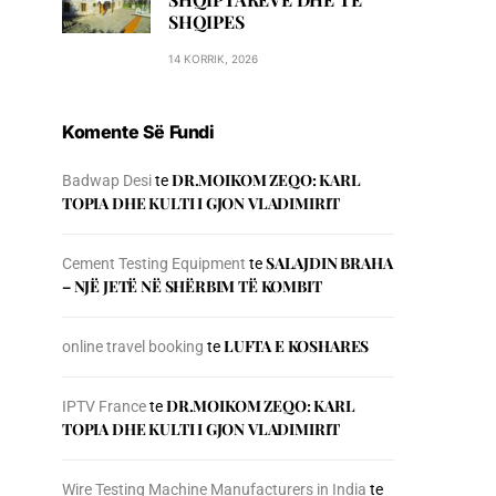
SHQIPES
14 KORRIK, 2026
Komente Së Fundi
DR.MOIKOM ZEQO: KARL
Badwap Desi
te
TOPIA DHE KULTI I GJON VLADIMIRIT
SALAJDIN BRAHA
Cement Testing Equipment
te
– NJЁ JETЁ NЁ SHЁRBIM TЁ KOMBIT
LUFTA E KOSHARES
online travel booking
te
DR.MOIKOM ZEQO: KARL
IPTV France
te
TOPIA DHE KULTI I GJON VLADIMIRIT
Wire Testing Machine Manufacturers in India
te