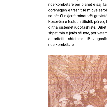
ndërkombëtare për planet e saj fas
dorëheqjen e treshit të miqve se
sa për t’i nxjerrë minatorët grevis
Kosovës) e festuan titistët, përveç 
gjitha sistemet jugofashiste. Dihet 
shpëtimin e jetës së tyre, por vetë
autoritetit shtetëror të Jugos
ndërkombëtare.