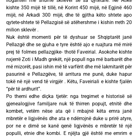
llogariten më shumë skllevër se sa qytetarë. Në Atikë
kishte 350 mijë të tillë, në Korint 450 mijë, në Egjinë 460
mijë, në Arkadi 300 mijë, dhe të gjitha këto shtete apo
qytete-shtete të Pellazgisë së atëhershme i kishin rreth 20
milion sklevër .
Nuk është momenti për të dyshuar se Shqiptarët janë
Pellazgë dhe se gjuha e tyre është ajo e ruajtura më mirë
prej të folmes pellazgjike- thotë Faveirial. Asokohe kishte
nxjerrë Zoti i Madh grekët, një popull nga më barbarët dhe
më mizorët, pasi ishin më të varfërit dhe më lakmitarët për
pasurinë e Pellazgëve, të arritura me punë, duke hapur
tokë në një vend të virgjër . Këtu, Faveiriali e kishte fjalën
“për të ardhurit”.
Po themi edhe diçka tjetër: nga tregimet e historisë së
gjenealogjive familjare nuk të thirren popujt, etnitë dhe
kombet, vetëm nëse ata që i mbajnë këta emra janë
mbretër e ligjvënës dhe ata e ndërrojnë duke u prirë atyre,
por ne e dimë se kanë qenë ligjvënës e mbretër të një
populli, etnie dhe kombi. E njëjta gjë është me emrim e