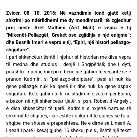
Zvicër, 08. 10. 2016: Në vazhdimin tonë gjatë këtij
shkrimi po ndërlidhemi me dy mendimtarë, të zgjedhur
prej nesh: Aref Mathieu (Arif Mati) e vepra e tij
“Mikenët-Pellazgët, Grekët ose zgjidhja e një enigme”;
dhe Besnik Imeri e vepra e tij, “Epiri, një histori pellazgo-
shqiptare”.
I pari shkencëtar është i njohur si historian me disa vepra
të mëdha dhe studius i denjë i Shqipërisë; dhe i dyti,
poashtu i njohur, mirëpo e bënë një gabim të veçantë se e
pranon Kadmin, si “pellazgo-shqiptarë”, pasi ai nuk ka
qenë pellazgë; nuk ka qenë ilir dhe nuk ka qenë aspak
shqiptarë. Këtë gabim të tij në studimin e vetëm për Epirin,
e bazon në një shkencëtar tjetër, si psh. Robert d`Angely ,
e disa shkencëtar të tjerë. Kadmin e nxjerrë hartues të
shkrimit të shqipes, i cili është i shkrimit të gjuhës së folur
shqipe, me shtesa e prapashtesa. Ne e dimë se Lineari A,
lineari i parë i kësaj gjuhe, 16 shekuj p.e.s., është një tekst