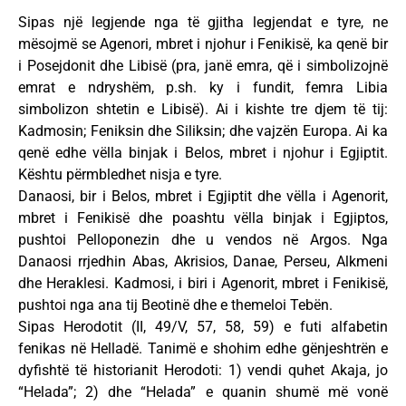
Sipas një legjende nga të gjitha legjendat e tyre, ne
mësojmë se Agenori, mbret i njohur i Fenikisë, ka qenë bir
i Posejdonit dhe Libisë (pra, janë emra, që i simbolizojnë
emrat e ndryshëm, p.sh. ky i fundit, femra Libia
simbolizon shtetin e Libisë). Ai i kishte tre djem të tij:
Kadmosin; Feniksin dhe Siliksin; dhe vajzën Europa. Ai ka
qenë edhe vëlla binjak i Belos, mbret i njohur i Egjiptit.
Kështu përmbledhet nisja e tyre.
Danaosi, bir i Belos, mbret i Egjiptit dhe vëlla i Agenorit,
mbret i Fenikisë dhe poashtu vëlla binjak i Egjiptos,
pushtoi Pelloponezin dhe u vendos në Argos. Nga
Danaosi rrjedhin Abas, Akrisios, Danae, Perseu, Alkmeni
dhe Heraklesi. Kadmosi, i biri i Agenorit, mbret i Fenikisë,
pushtoi nga ana tij Beotinë dhe e themeloi Tebën.
Sipas Herodotit (II, 49/V, 57, 58, 59) e futi alfabetin
fenikas në Helladë. Tanimë e shohim edhe gënjeshtrën e
dyfishtë të historianit Herodoti: 1) vendi quhet Akaja, jo
“Helada”; 2) dhe “Helada” e quanin shumë më vonë