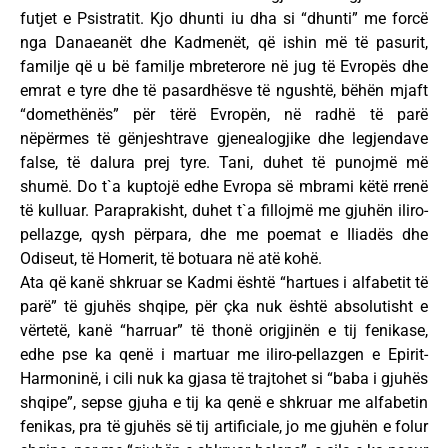
futjet e Psistratit. Kjo dhunti iu dha si “dhunti” me forcë
nga Danaeanët dhe Kadmenët, që ishin më të pasurit,
familje që u bë familje mbreterore në jug të Evropës dhe
emrat e tyre dhe të pasardhësve të ngushtë, bëhën mjaft
“domethënës” për tërë Evropën, në radhë të parë
nëpërmes të gënjeshtrave gjenealogjike dhe legjendave
false, të dalura prej tyre. Tani, duhet të punojmë më
shumë. Do t`a kuptojë edhe Evropa së mbrami këtë rrenë
të kulluar. Paraprakisht, duhet t`a fillojmë me gjuhën iliro-
pellazge, qysh përpara, dhe me poemat e Iliadës dhe
Odiseut, të Homerit, të botuara në atë kohë.
Ata që kanë shkruar se Kadmi është “hartues i alfabetit të
parë” të gjuhës shqipe, për çka nuk është absolutisht e
vërtetë, kanë “harruar” të thonë origjinën e tij fenikase,
edhe pse ka qenë i martuar me iliro-pellazgen e Epirit-
Harmoninë, i cili nuk ka gjasa të trajtohet si “baba i gjuhës
shqipe”, sepse gjuha e tij ka qenë e shkruar me alfabetin
fenikas, pra të gjuhës së tij artificiale, jo me gjuhën e folur