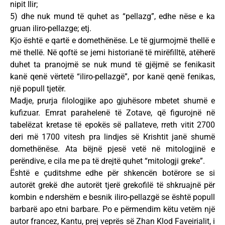
nipit Ilir;
5) dhe nuk mund të quhet as “pellazg”, edhe nëse e ka
gruan iliro-pellazge; etj.
Kjo është e qartë e domethënëse. Le të gjurmojmë thellë e
më thellë. Në qoftë se jemi historianë të mirëfilltë, atëherë
duhet ta pranojmë se nuk mund të gjëjmë se fenikasit
kanë qenë vërtetë “iliro-pellazgë”, por kanë qenë fenikas,
një popull tjetër.
Madje, prurja filologjike apo gjuhësore mbetet shumë e
kufizuar. Emrat parahelenë të Zotave, që figurojnë në
tabelëzat kretase të epokës së pallateve, rreth vitit 2700
deri më 1700 vitesh pra lindjes së Krishtit janë shumë
domethënëse. Ata bëjnë pjesë vetë në mitologjinë e
perëndive, e cila me pa të drejtë quhet “mitologji greke”.
Është e çuditshme edhe për shkencën botërore se si
autorët grekë dhe autorët tjerë grekofilë të shkruajnë për
kombin e ndershëm e besnik iliro-pellazgë se është popull
barbarë apo etni barbare. Po e përmendim këtu vetëm një
autor francez, Kantu, prej veprës së Zhan Klod Faveirialit, i