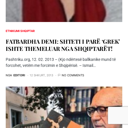
ETNIKUMI SHQIPTAR
FATBARDHA DEMI: SHTETI I PARË ‘GREK’
ISHTE THEMELUAR NGA SHQIPTARËT!
Pashtriku.org, 12. 02. 2013 – (Kjo ndërtesë ballkanike mund të
forcohet, vetëm me forcimin e Shqipërisë. – Ismail…
NGA
EDITORI
12 SHKURT, 2013
NO COMMENTS