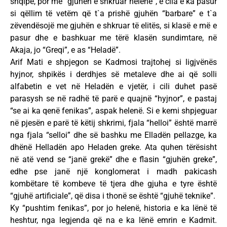
shqipe, por me “gjuhën e shkruar helene”, e cila e ka pasur
si qëllim të vetëm që t`a prishë gjuhën “barbare” e t`a
zëvendësojë me gjuhën e shkruar të elitës, si klasë e më e
pasur dhe e bashkuar me tërë klasën sundimtare, në
Akaja, jo “Greqi”, e as “Heladë”.
Arif Mati e shpjegon se Kadmosi trajtohej si ligjvënës
hyjnor, shpikës i derdhjes së metaleve dhe ai që solli
alfabetin e vet në Heladën e vjetër, i cili duhet pasë
parasysh se në radhë të parë e quajnë “hyjnor”, e pastaj
“se ai ka qenë fenikas”, aspak helenë. Si e kemi shpjeguar
në pjesën e parë të këtij shkrimi, fjala “helloi” është marrë
nga fjala “selloi” dhe së bashku me Elladën pellazge, ka
dhënë Helladën apo Heladen greke. Ata quhen tërësisht
në atë vend se “janë grekë” dhe e flasin “gjuhën greke”,
edhe pse janë një konglomerat i madh pakicash
kombëtare të kombeve të tjera dhe gjuha e tyre është
“gjuhë artificiale”, që disa i thonë se është “gjuhë teknike”.
Ky “pushtim fenikas”, por jo helenë, historia e ka lënë të
heshtur, nga legjenda që na e ka lënë emrin e Kadmit.