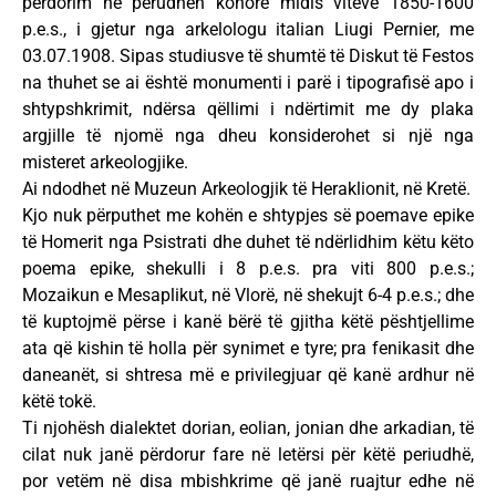
përdorim në perudhën kohore midis viteve 1850-1600
p.e.s., i gjetur nga arkelologu italian Liugi Pernier, me
03.07.1908. Sipas studiusve të shumtë të Diskut të Festos
na thuhet se ai është monumenti i parë i tipografisë apo i
shtypshkrimit, ndërsa qëllimi i ndërtimit me dy plaka
argjille të njomë nga dheu konsiderohet si një nga
misteret arkeologjike.
Ai ndodhet në Muzeun Arkeologjik të Heraklionit, në Kretë.
Kjo nuk përputhet me kohën e shtypjes së poemave epike
të Homerit nga Psistrati dhe duhet të ndërlidhim këtu këto
poema epike, shekulli i 8 p.e.s. pra viti 800 p.e.s.;
Mozaikun e Mesaplikut, në Vlorë, në shekujt 6-4 p.e.s.; dhe
të kuptojmë përse i kanë bërë të gjitha këtë pështjellime
ata që kishin të holla për synimet e tyre; pra fenikasit dhe
daneanët, si shtresa më e privilegjuar që kanë ardhur në
këtë tokë.
Ti njohësh dialektet dorian, eolian, jonian dhe arkadian, të
cilat nuk janë përdorur fare në letërsi për këtë periudhë,
por vetëm në disa mbishkrime që janë ruajtur edhe në