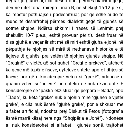
tregtar, jo gjuhësor, i cili deshifrohet përmes dialektit gegë,
deri në ditët tona; mirëpo Linari B, në shekujt 16-12 p.e.s.,
ka mbetur pothuajse i padeshifruar, por që edhe ai do të
mund të deshifrohej përmes dialektit gegë të gjuhës së
sotme shqipe. Ndërsa shkrimi i rrasës së Lenimit, prej
shekullit 10-7 p.e.s., është provuar për t`u deshifruar në
disa gjuhë, e veçanërisht më së miri është gjuha e jonë, në
përputhje të njohjes së mirë të rrethanave historike e të
ligjeve të gjuhës; pra vetëm të njohjes gjuhës shqipe. Në
“Greqinë” e vjetër, që sot quhet “Greqi e grekëve”, atëherë
ka qenë më tepër e fiseve, qyteteve-shtete, apo e lidhjes së
fiseve, por që e kosiderojnë veten si “grekë”, ndonëse e
quanin veten si “helenë” në shtetin që nuk ekzistonte. E
konsiderojnë se “paska ekzistuar që përpara Helada”, apo
“Elada”, ku këta “grekë” nuk e njohin mirë “gjuhën e vjetër
greke”, e cila nuk është “gjuhë greke”, por e shkruar me
alfabet artificial, ndoshta prej Diskut të Fetos (fotografia
është marrë kësaj here nga “Shqipëria e Jonë”). Ndonëse
ai nuk konsiderohet si alfabet i gjuhës sonë, trajtohet