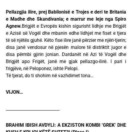
Pellazgjia ilire, prej Babilonisë e Trojes e deri te Britania
e Madhe dhe Skandivania; e marrur me leje nga Spiro
Agnew.
Brigjët e Evropës kishin sigurisht lidhje me Brigjët
e Azisë së Vogël dhe mbanin edhe lidhjet me fiset e tjera
të së njëtës gjuhë. Këto fise ilire janë përzier me njëri-tjerin;
disa janë vendosur në pjesën malore të distriktit jugor e
disa përmbi gjirin jonian. Dardanët në Azi të Vogël dhe
Brigjët apo Frigët, janë me gjak pellazgo-ilirë. I pari i
frigjëve, në Peloponez, ishte Pelopi.
Të tjerat, do ti shohim në vazhdimet tona…
VIJON…
__________________________
BRAHIM IBISH AVDYLI: A EKZISTON KOMBI ‘GREK’ DHE