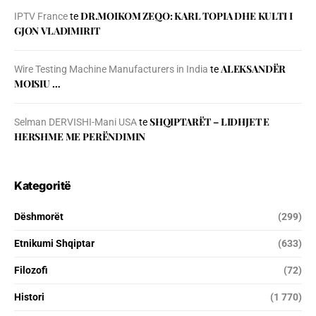
DR.MOIKOM ZEQO: KARL TOPIA DHE KULTI I
IPTV France
te
GJON VLADIMIRIT
ALEKSANDËR
Wire Testing Machine Manufacturers in India
te
MOISIU …
SHQIPTARËT – LIDHJET E
Selman DERVISHI-Mani USA
te
HERSHME ME PERËNDIMIN
Kategoritë
Dëshmorët
(299)
Etnikumi Shqiptar
(633)
Filozofi
(72)
Histori
(1 770)