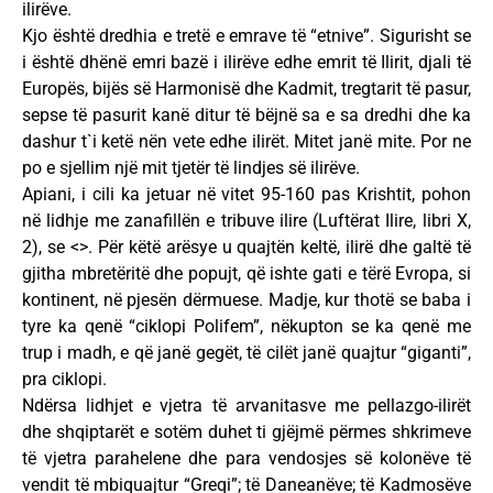
ilirëve.
Kjo është dredhia e tretë e emrave të “etnive”. Sigurisht se
i është dhënë emri bazë i ilirëve edhe emrit të Ilirit, djali të
Europës, bijës së Harmonisë dhe Kadmit, tregtarit të pasur,
sepse të pasurit kanë ditur të bëjnë sa e sa dredhi dhe ka
dashur t`i ketë nën vete edhe ilirët. Mitet janë mite. Por ne
po e sjellim një mit tjetër të lindjes së ilirëve.
Apiani, i cili ka jetuar në vitet 95-160 pas Krishtit, pohon
në lidhje me zanafillën e tribuve ilire (Luftërat Ilire, libri X,
2), se <
>. Për këtë arësye u quajtën keltë, ilirë dhe galtë të
gjitha mbretëritë dhe popujt, që ishte gati e tërë Evropa, si
kontinent, në pjesën dërmuese. Madje, kur thotë se baba i
tyre ka qenë “ciklopi Polifem”, nëkupton se ka qenë me
trup i madh, e që janë gegët, të cilët janë quajtur “giganti”,
pra ciklopi.
Ndërsa lidhjet e vjetra të arvanitasve me pellazgo-ilirët
dhe shqiptarët e sotëm duhet ti gjëjmë përmes shkrimeve
të vjetra parahelene dhe para vendosjes së kolonëve të
vendit të mbiquajtur “Greqi”; të Daneanëve; të Kadmosëve