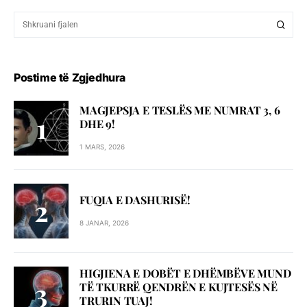
Postime të Zgjedhura
MAGJEPSJA E TESLËS ME NUMRAT 3, 6
DHE 9!
1 MARS, 2026
FUQIA E DASHURISË!
8 JANAR, 2026
HIGJIENA E DOBËT E DHËMBËVE MUND
TË TKURRË QENDRËN E KUJTESËS NË
TRURIN TUAJ!