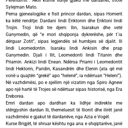
Perëndimit”. Akili kishte lidhje gjaku me dardanët, thotë
Sylejman Mato.
Pema gjenealogjike e fisit princor dardan, sipas Homerit
ka këtë renditje: Dardani lindi Eriktonin dhe Eriktoni lindi
Trojin. Troji lindi tre djem: Ilin, Isarakun dhe vetë
Ganymedin, që “e mori shqiponja dykrerëshe, për t`ia
dërguar Zotit”, sipas legjendës së humbjes së djalit. Ili
lindi Leomedontin. Isaraku lindi Ankisin dhe prap
Ganymedin. Djali i Ilit, Leomedonti lindi Titanin dhe
Priamin. Ankizi lindi Enean. Ndërsa Priami i Leomedontit
lindi Hektorin, Paridin, Kasandrën dhe Elenin (ata që më
vonë u quajtën “grekë” apo “helenë”, ia ndërruan “Heleni”).
Në vazhdimësi, po e sjellim një vizatim nga Spiro Agnew
apo një hartë të Trojes së ndërtuar sipas historisë, nga Era
Ereborea.
Emri dardan apo dardhan ka lidhje indirekte me
stërgjyshin dardan Ili, themeluesit të Ilionit dhe ilirët janë
vazhdimësi e gjakut të dardanëve, nga Azia e Vogël.
Kurse Brigjët, të shruar kështu nga ana e shqiptarëve, janë