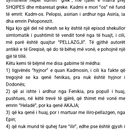
symsheltë nëpër llumin “grek”, me fjalët e marra prej
SHQIPES dhe mbaresat greke. Kadmi e mori “os” në fund
të emrit: Kadm-os. Pelopsi, asirian i ardhur nga Asiria, ia
dha emrin Peloponezit.
Nga kjo gjë del në shesh se ky është një episod shekullor
simtomatik i pushtimit të vendit tonë nga të huajt, i cili,
më parë është quajtur “PELLAZGJI”. Të gjithë autorët
antikë e të Greqisë, që do të bëhej më vonë, e pohojnë një
gjë të tillë.
Këtu kemi të bëjmë me disa gabime të mëdha:
1) ligjvënës “hyjnor” e quan Kadmosin, i cili ka fakte që
tregojnë se ka qenë fenikas, pra nuk është hyjnor i
Dodonës;
2) që ai ishte i ardhur nga Fenikia, pra popull i huaj,
pushtues, në këtë trevë të gjërë, që thirret më vonë me
emrin “Heladë”, por ka qenë AKAJA;
3) që ka qenë i huaj, por i martuar me iliro-pellazgen, nga
Epiri;
4) që nuk mund të quhej fare “ilir”, edhe pse është gjysh i