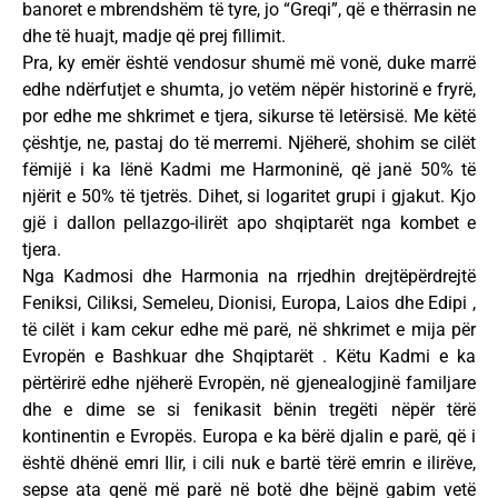
banoret e mbrendshëm të tyre, jo “Greqi”, që e thërrasin ne
dhe të huajt, madje që prej fillimit.
Pra, ky emër është vendosur shumë më vonë, duke marrë
edhe ndërfutjet e shumta, jo vetëm nëpër historinë e fryrë,
por edhe me shkrimet e tjera, sikurse të letërsisë. Me këtë
çështje, ne, pastaj do të merremi. Njëherë, shohim se cilët
fëmijë i ka lënë Kadmi me Harmoninë, që janë 50% të
njërit e 50% të tjetrës. Dihet, si logaritet grupi i gjakut. Kjo
gjë i dallon pellazgo-ilirët apo shqiptarët nga kombet e
tjera.
Nga Kadmosi dhe Harmonia na rrjedhin drejtëpërdrejtë
Feniksi, Ciliksi, Semeleu, Dionisi, Europa, Laios dhe Edipi ,
të cilët i kam cekur edhe më parë, në shkrimet e mija për
Evropën e Bashkuar dhe Shqiptarët . Këtu Kadmi e ka
përtërirë edhe njëherë Evropën, në gjenealogjinë familjare
dhe e dime se si fenikasit bënin tregëti nëpër tërë
kontinentin e Evropës. Europa e ka bërë djalin e parë, që i
është dhënë emri Ilir, i cili nuk e bartë tërë emrin e ilirëve,
sepse ata qenë më parë në botë dhe bëjnë gabim vetë