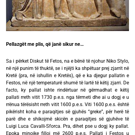
Pellazgët me plis, që janë sikur ne…
Sa i përket Diskut të Fetos, na e bënë të njohur Niko Stylo,
në një punim të thuktë, se i njëjti ka shpëtuar prej zjarrit në
Kretë (pra, në ishullin e Kretës), që e ka djegur pallatin e
Festos, në një temperaturë shumë të lartë të këtij zjarri. De
facto, ky pallat ishte rindërtuar në gërmadhat e këtij
pallati rreth vitit 1730 p.e.s. nga tërmeti dhe ai u dogj e u
rrënua tërësisht rreth vitit 1600 p.e.s. Viti 1600 p.e.s. është
pikërisht koha e paraqitjes së gjuhës “greke”, për herë të
parë dhe e shikojmë skicën e paraqitjes së gjuhëve të
Luigi Luca Cavalli-Sforca. Pra, dihet pse u dogj ky pallat.
Epoka minoike filloi më 2600 p.e.s. Pallati i Festos u