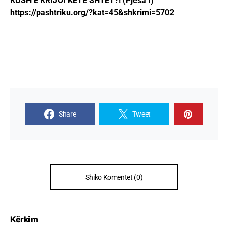
KUSH E KRIJOI KËTË SHTET?! (Pjesa I)
https://pashtriku.org/?kat=45&shkrimi=5702
Share
Tweet
Shiko Komentet (0)
Kërkim