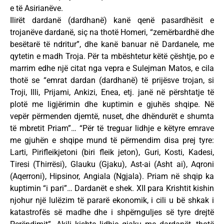
e të Asirianëve.
Ilirët dardanë (dardhanë) kanë qenë pasardhësit e
trojanëve dardanë, siç na thotë Homeri, “zemërbardhë dhe
besëtarë të ndritur”, dhe kanë banuar në Dardanele, me
qytetin e madh Troja. Për ta mbështetur këtë çështje, po e
marrim edhe një citat nga vepra e Sulejman Matos, e cila
thotë se “emrat dardan (dardhanë) të prijësve trojan, si
Troji, Illi, Prijami, Ankizi, Enea, etj. janë në përshtatje të
plotë me ligjërimin dhe kuptimin e gjuhës shqipe. Në
vepër përmenden djemtë, nuset, dhe dhëndurët e shumta
të mbretit Priam”… “Për të treguar lidhje e këtyre emrave
me gjuhën e shqipe mund të përmendim disa prej tyre:
Larti, Pirifleikjetoni (biri fleik jeton), Guri, Kosti, Kadesi,
Tiresi (Thirrësi), Glauku (Gjaku), Ast-ai (Asht ai), Aqroni
(Aqerroni), Hipsinor, Angiala (Ngjala). Priam në shqip ka
kuptimin “i pari”… Dardanët e shek. XII para Krishtit kishin
njohur një lulëzim të pararë ekonomik, i cili u bë shkak i
katastrofës së madhe dhe i shpërnguljes së tyre drejtë