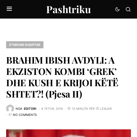
Pashtriku
ETNIKUMI SHQIPTAR
BRAHIM IBISH AVDYLI: A
EKZISTON KOMBI ‘GREK’
DHE KUSH E KRIJOI KËTË
SHTET?! (Pjesa II)
NGA
EDITORI
8 TETOR, 2016
15 MINUTA PËR TË LEXUAR
NO COMMENTS