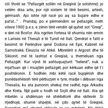
cili thotë se “Pellazgët sollën në Greqinë (e sotshme) jo
vetëm disa arte, por një sistem të tërë besimi, artesh,
gërmash. Ajo ishte një racë po aq sa bujare edhe e
pafat…” . Prandaj, po e përmendim se pellazgët, rreth
viteve 1900 p.e.s. e zënin tërë vendin që quhet sot “Greqi”,
e deri në Bosfor. Ata ngriten fortesa të shumta nën emrin
e Larises në Thesali e të Tursit në Itali. Qendrat e fatit e
besimit të Perëndive qenë Dodona në Epir, Kabiret në
Samotrakë, Eleuizia në Atikë. Mbretërit e Argosit dhe të
Sikionit, më të lashtat e Greqisë, u themeluan nga
Pellazgët. Kur vijnë të ashtuquajturit “helenë”, nuk u
mjaftuan që i muajtën pellazgët, por kërkuan edhe që t`i
poshtëronin. E hodhën mbi këtë racë bujqërish dhe
punëdashësish tërë përbuzjen e tyre, madje i dëbuan nga
Thesalia, ku ata punonin shekuj me radhë, nga Arkadia
dhe Kreta. Një palë u hodh në Siçili dhe në Itali. Ata që
mbetën u shdërruan në shërbëtorë dhe skllevër. Si
rrjedhojë, shumë shpejtë, në çdo qytet të Greqisë,