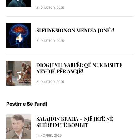
21 DHJETOR, 2025
SI FUNKSIONON MENDJA JONË?!
21 DHJETOR, 2025
DIOGJENI I VARFËR QË NUK KISHTE
NEVOJË PËR ASGJË!
21 DHJETOR, 2025
Postime Së Fundi
SALAJDIN BRAHA – NJЁ JETЁ NЁ
SHЁRBIM TЁ KOMBIT
14 KORRIK, 2026