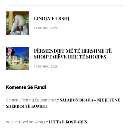
LINDJA E LRSHJ
14 KORRIK, 2026
PËRMENDJET MË TË HERSHME TË
SHQIPTARËVE DHE TË SHQIPES
14 KORRIK, 2026
Komente Së Fundi
SALAJDIN BRAHA – NJЁ JETЁ NЁ
Cement Testing Equipment
te
SHЁRBIM TЁ KOMBIT
LUFTA E KOSHARES
online travel booking
te