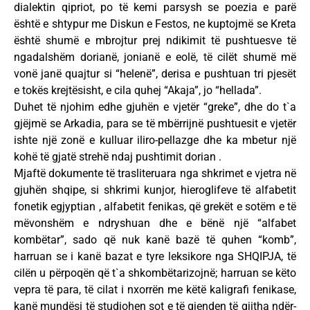
dialektin qipriot, po të kemi parsysh se poezia e parë
është e shtypur me Diskun e Festos, ne kuptojmë se Kreta
është shumë e mbrojtur prej ndikimit të pushtuesve të
ngadalshëm dorianë, jonianë e eolë, të cilët shumë më
vonë janë quajtur si “helenë”, derisa e pushtuan tri pjesët
e tokës krejtësisht, e cila quhej “Akaja”, jo “hellada”.
Duhet të njohim edhe gjuhën e vjetër “greke”, dhe do t`a
gjëjmë se Arkadia, para se të mbërrijnë pushtuesit e vjetër
ishte një zonë e kulluar iliro-pellazge dhe ka mbetur një
kohë të gjatë strehë ndaj pushtimit dorian .
Mjaftë dokumente të trasliteruara nga shkrimet e vjetra në
gjuhën shqipe, si shkrimi kunjor, hieroglifeve të alfabetit
fonetik egjyptian , alfabetit fenikas, që grekët e sotëm e të
mëvonshëm e ndryshuan dhe e bënë një “alfabet
kombëtar”, sado që nuk kanë bazë të quhen “komb”,
harruan se i kanë bazat e tyre leksikore nga SHQIPJA, të
cilën u përpoqën që t`a shkombëtarizojnë; harruan se këto
vepra të para, të cilat i nxorrën me këtë kaligrafi fenikase,
kanë mundësi të studiohen sot e të gjenden të gjitha ndër-