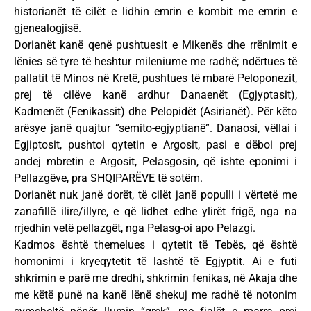
historianët të cilët e lidhin emrin e kombit me emrin e
gjenealogjisë.
Dorianët kanë qenë pushtuesit e Mikenës dhe rrënimit e
lënies së tyre të heshtur mileniume me radhë; ndërtues të
pallatit të Minos në Kretë, pushtues të mbarë Peloponezit,
prej të cilëve kanë ardhur Danaenët (Egjyptasit),
Kadmenët (Fenikassit) dhe Pelopidët (Asirianët). Për këto
arësye janë quajtur “semito-egjyptianë”. Danaosi, vëllai i
Egjiptosit, pushtoi qytetin e Argosit, pasi e dëboi prej
andej mbretin e Argosit, Pelasgosin, që ishte eponimi i
Pellazgëve, pra SHQIPARËVE të sotëm.
Dorianët nuk janë dorët, të cilët janë populli i vërtetë me
zanafillë ilire/illyre, e që lidhet edhe ylirët frigë, nga na
rrjedhin vetë pellazgët, nga Pelasg-oi apo Pelazgi.
Kadmos është themelues i qytetit të Tebës, që është
homonimi i kryeqytetit të lashtë të Egjyptit. Ai e futi
shkrimin e parë me dredhi, shkrimin fenikas, në Akaja dhe
me këtë punë na kanë lënë shekuj me radhë të notonim