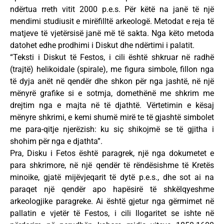
ndërtua rreth vitit 2000 p.e.s. Për këtë na janë të një
mendimi studiusit e mirëfilltë arkeologë. Metodat e reja të
matjeve të vjetërsisë janë më të sakta. Nga këto metoda
datohet edhe prodhimi i Diskut dhe ndërtimi i palatit.
“Teksti i Diskut të Festos, i cili është shkruar në radhë
(trajtë) helikoidale (spirale), me figura simbole, fillon nga
të dyja anët në qendër dhe shkon për nga jashtë, në një
mënyrë grafike si e sotmja, domethënë me shkrim me
drejtim nga e majta në të djathtë. Vërtetimin e kësaj
mënyre shkrimi, e kemi shumë mirë te të gjashtë simbolet
me para-qitje njerëzish: ku siç shikojmë se të gjitha i
shohim për nga e djathta”.
Pra, Disku i Fetos është paragrek, një nga dokumetet e
para shkrimore, në një qendër të rëndësishme të Kretës
minoike, gjatë mijëvjeqarit të dytë p.e.s., dhe sot ai na
paraqet një qendër apo hapësirë të shkëlqyeshme
arkeologjike paragreke. Ai është gjetur nga gërmimet në
pallatin e vjetër të Festos, i cili llogaritet se ishte në