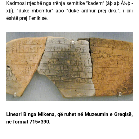
Kadmosi rrjedhë nga rrënja semitike “kadem” (âþ aþ Å½þ -
xþ), “duke mbërritur” apo “duke ardhur prej diku”, i cili
është prej Fenikisë.
Lineari B nga Mikena, që ruhet në Muzeumin e Greqisë,
në format 715×390.