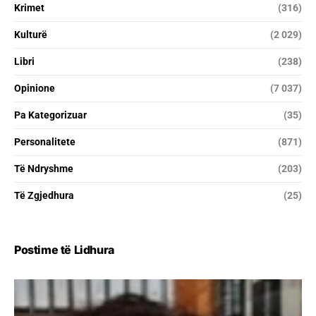
Krimet
(316)
Kulturë
(2 029)
Libri
(238)
Opinione
(7 037)
Pa Kategorizuar
(35)
Personalitete
(871)
Të Ndryshme
(203)
Të Zgjedhura
(25)
Postime të Lidhura