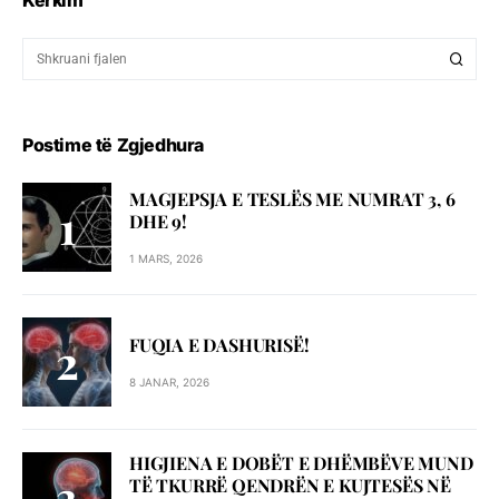
Kërkim
Postime të Zgjedhura
MAGJEPSJA E TESLËS ME NUMRAT 3, 6
DHE 9!
1 MARS, 2026
FUQIA E DASHURISË!
8 JANAR, 2026
HIGJIENA E DOBËT E DHËMBËVE MUND
TË TKURRË QENDRËN E KUJTESËS NË