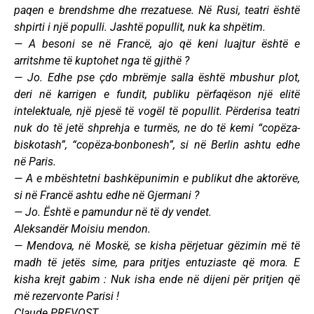
paqen e brendshme dhe rrezatuese. Në Rusi, teatri është
shpirti i një populli. Jashtë popullit, nuk ka shpëtim.
— A besoni se në Francë, ajo që keni luajtur është e
arritshme të kuptohet nga të gjithë ?
— Jo. Edhe pse çdo mbrëmje salla është mbushur plot,
deri në karrigen e fundit, publiku përfaqëson një elitë
intelektuale, një pjesë të vogël të popullit. Përderisa teatri
nuk do të jetë shprehja e turmës, ne do të kemi “copëza-
biskotash”, “copëza-bonbonesh”, si në Berlin ashtu edhe
në Paris.
— A e mbështetni bashkëpunimin e publikut dhe aktorëve,
si në Francë ashtu edhe në Gjermani ?
— Jo. Është e pamundur në të dy vendet.
Aleksandër Moisiu mendon.
— Mendova, në Moskë, se kisha përjetuar gëzimin më të
madh të jetës sime, para pritjes entuziaste që mora. E
kisha krejt gabim : Nuk isha ende në dijeni për pritjen që
më rezervonte Parisi !
Claude PREVOST