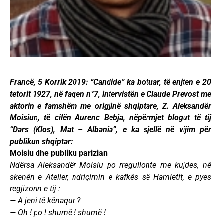
Francë, 5 Korrik 2019: “Candide” ka botuar, të enjten e 20
tetorit 1927, në faqen n°7, intervistën e Claude Prevost me
aktorin e famshëm me origjinë shqiptare, Z. Aleksandër
Moisiun, të cilën Aurenc Bebja, nëpërmjet blogut të tij
“Dars (Klos), Mat – Albania”, e ka sjellë në vijim për
publikun shqiptar:
Moisiu dhe publiku parizian
Ndërsa Aleksandër Moisiu po rregullonte me kujdes, në
skenën e Atelier, ndriçimin e kafkës së Hamletit, e pyes
regjizorin e tij :
— A jeni të kënaqur ?
— Oh ! po ! shumë ! shumë !