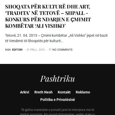
SHOQATA PËR KULTURË DHE ART,
‘TRADITA’ NË TETOVË – SHPALL -
KONKURS PËR NDARJEN E ҪMIMIT
KOMBËTAR ‘ALI VISHKO’
Tetovë, 21. 04. 2015 – Çmimi kombëtar ,,Ali Vishko” jepet në bazë
të Vendimit të Shoqatës për kulturë…
NGA
EDITORI
21 PRILL, 2015
NO COMMENTS
Pashtriku
Arkivi
Rreth Nesh
Kontakt
Reklamo
Politika e Privatësisë
Të gjitha materialet e portalit janë të mbrojtura me të
drejtat autoriale. Ato mund të kopjohen, vetëm duke iu