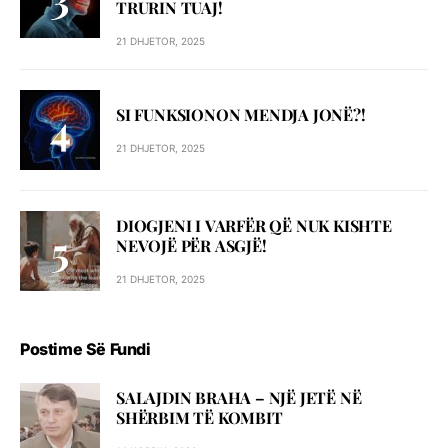
TRURIN TUAJ!
21 DHJETOR, 2025
SI FUNKSIONON MENDJA JONË?!
21 DHJETOR, 2025
DIOGJENI I VARFËR QË NUK KISHTE
NEVOJË PËR ASGJË!
21 DHJETOR, 2025
Postime Së Fundi
SALAJDIN BRAHA – NJЁ JETЁ NЁ
SHЁRBIM TЁ KOMBIT