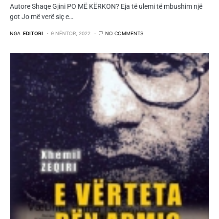
Autore Shaqe Gjini PO MË KËRKON? Eja të ulemi të mbushim një
got Jo më verë siç e…
NGA
EDITORI
9 NËNTOR, 2022
NO COMMENTS