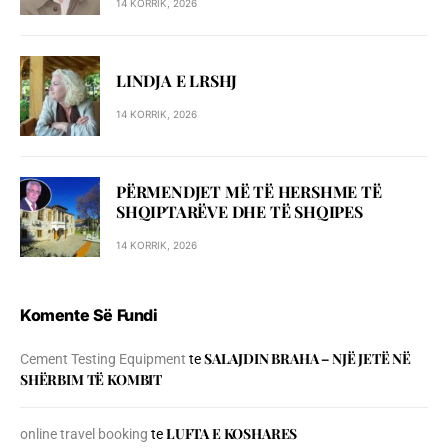
14 KORRIK, 2026
LINDJA E LRSHJ
14 KORRIK, 2026
PËRMENDJET MË TË HERSHME TË
SHQIPTARËVE DHE TË SHQIPES
14 KORRIK, 2026
Komente Së Fundi
SALAJDIN BRAHA – NJЁ JETЁ NЁ
Cement Testing Equipment
te
SHЁRBIM TЁ KOMBIT
LUFTA E KOSHARES
online travel booking
te