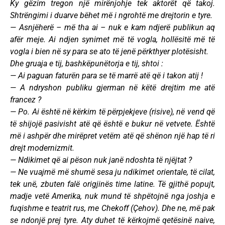
Ky gëzim tregon një mirënjohje tek aktorët që takoj.
Shtrëngimi i duarve bëhet më i ngrohtë me drejtorin e tyre.
— Asnjëherë – më tha ai – nuk e kam ndjerë publikun aq
afër meje. Ai ndjen synimet më të vogla, hollësitë më të
vogla i bien në sy para se ato të jenë përkthyer plotësisht.
Dhe gruaja e tij, bashkëpunëtorja e tij, shtoi :
— Ai paguan faturën para se të marrë atë që i takon atij !
— A ndryshon publiku gjerman në këtë drejtim me atë
francez ?
— Po. Ai është në kërkim të përpjekjeve (risive), në vend që
të shijojë pasivisht atë që është e bukur në vetvete. Është
më i ashpër dhe mirëpret vetëm atë që shënon një hap të ri
drejt modernizmit.
— Ndikimet që ai pëson nuk janë ndoshta të njëjtat ?
— Ne vuajmë më shumë sesa ju ndikimet orientale, të cilat,
tek unë, zbuten falë origjinës time latine. Të gjithë popujt,
madje vetë Amerika, nuk mund të shpëtojnë nga joshja e
fuqishme e teatrit rus, me Chekoff (Çehov). Dhe ne, më pak
se ndonjë prej tyre. Aty duhet të kërkojmë qetësinë naive,