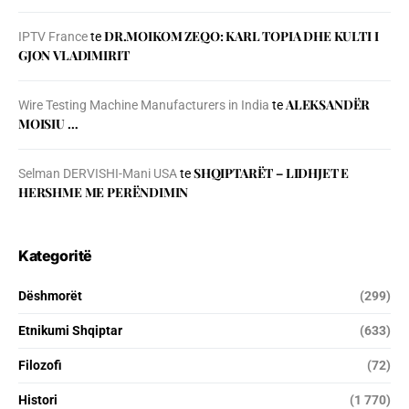
DR.MOIKOM ZEQO: KARL TOPIA DHE KULTI I
IPTV France
te
GJON VLADIMIRIT
ALEKSANDËR
Wire Testing Machine Manufacturers in India
te
MOISIU …
SHQIPTARËT – LIDHJET E
Selman DERVISHI-Mani USA
te
HERSHME ME PERËNDIMIN
Kategoritë
Dëshmorët
(299)
Etnikumi Shqiptar
(633)
Filozofi
(72)
Histori
(1 770)