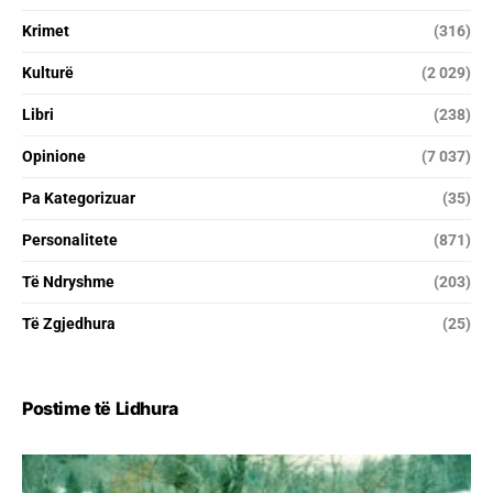
Krimet
(316)
Kulturë
(2 029)
Libri
(238)
Opinione
(7 037)
Pa Kategorizuar
(35)
Personalitete
(871)
Të Ndryshme
(203)
Të Zgjedhura
(25)
Postime të Lidhura