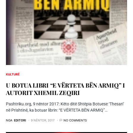
KULTURË
U BOTUA LIBRI “E VËRTETA BËN ARMIQ” I
AUTORIT XHEMIL ZEQIRI
Pashtriku.org, 9 nëntor 2017: Këto ditë Shtëpia Botuese ‘Thesari’
në Prishtinë, ka botuar librin: “E VËRTETA BËN ARMIQ”…
NGA
EDITORI
9 NËNTOR, 2017
NO COMMENTS