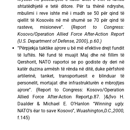
shtatëdhjetë e tetë ditore. Për ta thënë ndryshe,
mbulimi i reve ishte më i madh se 50 për qind të
qiellit të Kosovës në më shumë se 70 për qind të
rasteve, misioneve”. (
Report to Congress:
Kosovo/Operation Allied Force After-Action Report
(U.S. Department of Defense, 2000), p.60.)
“Përpjekja taktike ajrore u bë më efektive drejt fundit
të luftës. Në fund të muajit Maj dhe në fillim të
Qershorit, NATO raportoi se po godiste dy deri në
katër duzina armësh të rënda në ditë, duke përfshirë
artilerinë, tanket, transportuesit e blinduar të
personelit, mortajat dhe infrastrukturën e mbrojtjes
ajrore”. (Report to Congress: Kosovo/Operation
Allied Force After-Action Report,p.87. )&
(
Ivo H.
Daalder & Michael E. O’Hanlon
“Winning ugly.
NATO’s ëar to save Kosovo”,
Wuashington,D.C.,2000,
f.145)