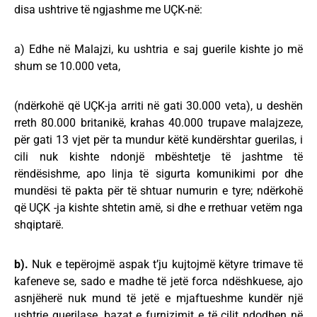
disa ushtrive të ngjashme me UÇK-në:
a) Edhe në Malajzi, ku ushtria e saj guerile kishte jo më
shum se 10.000 veta,
(ndërkohë që UÇK-ja arriti në gati 30.000 veta), u deshën
rreth 80.000 britanikë, krahas 40.000 trupave malajzeze,
për gati 13 vjet për ta mundur këtë kundërshtar guerilas, i
cili nuk kishte ndonjë mbështetje të jashtme të
rëndësishme, apo linja të sigurta komunikimi por dhe
mundësi të pakta për të shtuar numurin e tyre; ndërkohë
që UÇK -ja kishte shtetin amë, si dhe e rrethuar vetëm nga
shqiptarë.
b).
Nuk e tepërojmë aspak t’ju kujtojmë këtyre trimave të
kafeneve se, sado e madhe të jetë forca ndëshkuese, ajo
asnjëherë nuk mund të jetë e mjaftueshme kundër një
ushtrie guerilase, bazat e furnizimit e të cilit ndodhen në