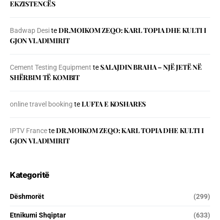
EKZISTENCЁS
DR.MOIKOM ZEQO: KARL TOPIA DHE KULTI I
Badwap Desi
te
GJON VLADIMIRIT
SALAJDIN BRAHA – NJЁ JETЁ NЁ
Cement Testing Equipment
te
SHЁRBIM TЁ KOMBIT
LUFTA E KOSHARES
online travel booking
te
DR.MOIKOM ZEQO: KARL TOPIA DHE KULTI I
IPTV France
te
GJON VLADIMIRIT
Kategoritë
Dëshmorët
(299)
Etnikumi Shqiptar
(633)