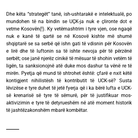
Dhe këta “strategët” tanë, ish-ushtarakë e intelektualë, po
mundohen të na bindin se UÇK-ja nuk e çlironte dot e
vetme Kosovën(!). Ky vetëmashtrim i tyre vjen, ose ngaqë
nuk e kanë të qartë se në Kosovë kishte më shumë
shqiptarë se sa serbë që ishn gati të vdisnin për Kosovën
e lirë dhe të luftonin sa të ishte nevoja për të përzënë
serbët; ose janë njerëz cinikë të mësuar të shohin vetëm të
ligën, ta sanksionojnë atë duke mos dashur ta vënë re të
mirën. Pyetja që mund të shtrohet është: çfarë e nxit këtë
kontigjent nihilistësh të kontributit të UCK-së? Susta
lëvizëse e tyre duhet të jetë fyerja që i ka bërë lufta e UCK-
së krenarisë së tyre të sëmurë, për të justifikuar mos-
aktivizimin e tyre të detyrueshëm në atë moment historik
të jashtëzakonshëm mbarë kombëtar.
______