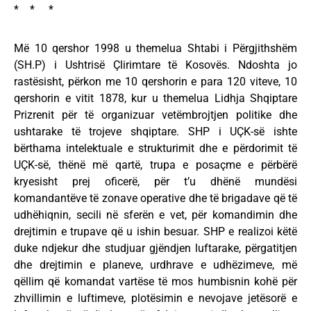
* * *
Më 10 qershor 1998 u themelua Shtabi i Përgjithshëm
(SH.P) i Ushtrisë Çlirimtare të Kosovës. Ndoshta jo
rastësisht, përkon me 10 qershorin e para 120 viteve, 10
qershorin e vitit 1878, kur u themelua Lidhja Shqiptare
Prizrenit për të organizuar vetëmbrojtjen politike dhe
ushtarake të trojeve shqiptare. SHP i UÇK-së ishte
bërthama intelektuale e strukturimit dhe e përdorimit të
UÇK-së, thënë më qartë, trupa e posaçme e përbërë
kryesisht prej oficerë, për t’u dhënë mundësi
komandantëve të zonave operative dhe të brigadave që të
udhëhiqnin, secili në sferën e vet, për komandimin dhe
drejtimin e trupave që u ishin besuar. SHP e realizoi këtë
duke ndjekur dhe studjuar gjëndjen luftarake, përgatitjen
dhe drejtimin e planeve, urdhrave e udhëzimeve, më
qëllim që komandat vartëse të mos humbisnin kohë për
zhvillimin e luftimeve, plotësimin e nevojave jetësorë e