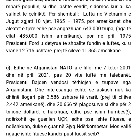
mbarë popullin, si dhe jashtë vendit, sidomos kur ai ka
vullnet të çelniktë. Per shembull: Lufta ne Vietnamin e
Jugut zgjati 10 vjet, 1965 – 1975, por amerikanet dhe
aleatet e tjere edhe pse angazhuan 643.000 trupa, (nga të
cilat 485.000 ishin amerikane), por ne prill 1975
Presidenti Ford u detyrua te shpallte fundin e luftës, ku u
vrane 12.716 ushtarë, prej të cilëve 11.365 amerikanë.
c).
Edhe në Afganistan NATO-ja e filloi më 7 tetor 2001
dhe në prill 2021, pas 20 vite luftë me talebanët,
Presidenti Bajden vendosi tërhiqjen e trupave nga
Afganistani. Dhe interesantja është se askush nuk ka
dhënë llogari për 3.586 ushtarë të vrarë, (prej të cilëve
2.442 amerikanë), dhe 20.666 të plagosurve si dhe për 2
trilionë dollarët e harxhuar, edhe pse ishin humbës(!);
ndërkohë që guerilen UÇK, edhe pse ishte fituese, e
ndëshkuan, duke e çuar në Gjyq Ndërkombëtar! Mos vallë
ngaqë ishte fituese kundër pushtuesit serb?