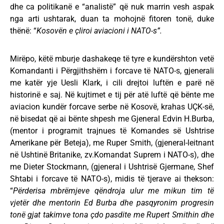
dhe ca politikanë e “analistë” që nuk marrin vesh aspak
nga arti ushtarak, duan ta mohojnë fitoren tonë, duke
thënë: “
Kosovën e çliroi aviacioni i NATO-s”.
Mirëpo, këtë mburje dashakeqe të tyre e kundërshton vetë
Komandanti i Përgjithshëm i forcave të NATO-s, gjenerali
me katër yje Uesli Klark, i cili drejtoi luftën e parë në
historinë e saj. Në kujtimet e tij për atë luftë që bënte me
aviacion kundër forcave serbe në Kosovë, krahas UÇK-së,
në bisedat që ai bënte shpesh me Gjeneral Edvin H.Burba,
(mentor i programit trajnues të Komandes së Ushtrise
Amerikane për Beteja), me Ruper Smith, (gjeneral-leitnant
në Ushtinë Britanike, zv.Komandat Suprem i NATO-s), dhe
me Dieter Stockmann, (gjeneral i Ushtrisë Gjermane, Shef
Shtabi i forcave të NATO-s), midis të tjerave ai thekson:
“
Përderisa mbrëmjeve qëndroja ulur me mikun tim të
vjetër dhe mentorin Ed Burba dhe pasqyronim progresin
tonë gjat takimve tona çdo pasdite me Rupert Smithin dhe