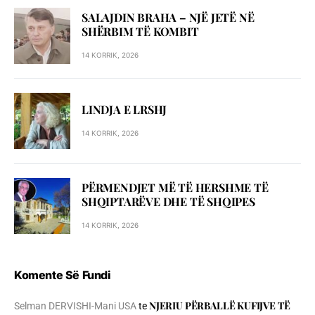
SALAJDIN BRAHA – NJЁ JETЁ NЁ
SHЁRBIM TЁ KOMBIT
14 KORRIK, 2026
LINDJA E LRSHJ
14 KORRIK, 2026
PËRMENDJET MË TË HERSHME TË
SHQIPTARËVE DHE TË SHQIPES
14 KORRIK, 2026
Komente Së Fundi
NJERIU PЁRBALLЁ KUFIJVE TЁ
Selman DERVISHI-Mani USA
te