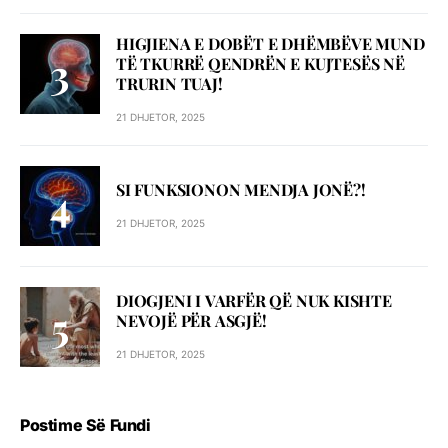
HIGJIENA E DOBËT E DHËMBËVE MUND
TË TKURRË QENDRËN E KUJTESËS NË
TRURIN TUAJ!
21 DHJETOR, 2025
SI FUNKSIONON MENDJA JONË?!
21 DHJETOR, 2025
DIOGJENI I VARFËR QË NUK KISHTE
NEVOJË PËR ASGJË!
21 DHJETOR, 2025
Postime Së Fundi