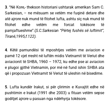
3
. “Në Kore,- thekson historiani ushtarak amerikan Sam C.
Sarkesian, – ne mësuam se vetëm me fuqinë detare dhe
atë ajrore nuk mund të fitohet lufta, ashtu siç nuk mund të
fitohet edhe vetëm me forcat tokësore të
pamjaftueshme”.(
S.C.Sarkesian “Përtej fushës së luftimit”,
Tiranë,1995,f.122).
4
. Këtë pamundësi të mposhtjes vetëm me aviacion e
pamë 12 vjet rresht në luftën midis Vietnamit të Veriut dhe
aviacionit të SHBA, 1960 – 1972, ku edhe pse ai aviacion
e plugoi gjithë Vietnamin, por më në fund ishin SHBA ata
që i propozuan Vietnamit të Veriut të uleshin në bisedime.
5
. Lufta kundër Irakut, si për çlirimin e Kuvajtit edhe në
pushtimin e Irakut (1991 dhe 2003) u fituan vetëm sepse
goditjet ajrore u pasuan nga ndërhyrja tokësore.