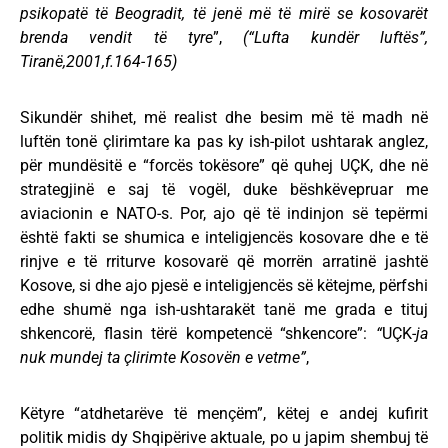
psikopatë të Beogradit, të jenë më të mirë se kosovarët
brenda vendit të tyre
”,
(“
Lufta kundër luftës”,
Tiranë,2001,f.164-165
)
Sikundër shihet, më realist dhe besim më të madh në
luftën tonë çlirimtare ka pas ky ish-pilot ushtarak anglez,
për mundësitë e “forcës tokësore” që quhej UÇK, dhe në
strategjinë e saj të vogël, duke bëshkëvepruar me
aviacionin e NATO-s. Por, ajo që të indinjon së tepërmi
është fakti se shumica e inteligjencës kosovare dhe e të
rinjve e të rriturve kosovarë që morrën arratinë jashtë
Kosove, si dhe ajo pjesë e inteligjencës së këtejme, përfshi
edhe shumë nga ish-ushtarakët tanë me grada e tituj
shkencorë, flasin tërë kompetencë “shkencore”:
“
UÇK
-ja
nuk mundej ta çlirimte Kosovën e vetme”
,
Këtyre “atdhetarëve të mençëm”, këtej e andej kufirit
politik midis dy Shqipërive aktuale, po u japim shembuj të