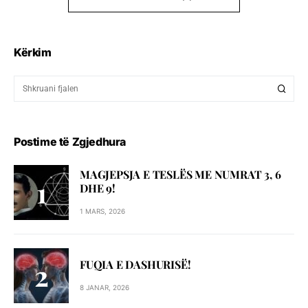
Kërkim
Postime të Zgjedhura
MAGJEPSJA E TESLËS ME NUMRAT 3, 6
DHE 9!
1 MARS, 2026
FUQIA E DASHURISË!
8 JANAR, 2026