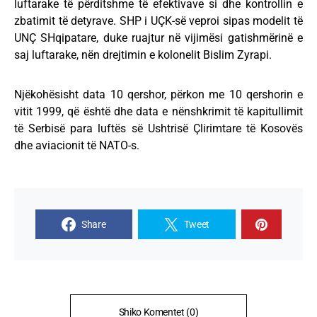
luftarake të përditshme të efektivave si dhe kontrollin e
zbatimit të detyrave. SHP i UÇK-së veproi sipas modelit të
UNÇ SHqipatare, duke ruajtur në vijimësi gatishmërinë e
saj luftarake, nën drejtimin e kolonelit Bislim Zyrapi.
Njëkohësisht data 10 qershor, përkon me 10 qershorin e
vitit 1999, që është dhe data e nënshkrimit të kapitullimit
të Serbisë para luftës së Ushtrisë Çlirimtare të Kosovës
dhe aviacionit të NATO-s.
Share
Tweet
Shiko Komentet (0)