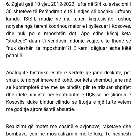
6
. Zgjati gati 10 vjet, 2012-2022, lufta në Siri ku aviacioni i
30 shteteve të Perëndimit e të Lindjes së bashku luftuan
kundër ISIS-t, madje në një terren krejtësishtë fushor,
ndryshe nga terreni kodrinor, malor e i pyllëzuar i Kosovës,
dhe nuk po e mposhtën dot. Apo edhe kësaj këta
“strategë” duan t’i vendosin ndonjë vegje, e të thonë se
“nuk deshën ta mposhtnin”?! E kemi dëgjuar edhe këtë
përrallë.
Analogjitë historike është e vërtetë që janë delikate, për
shkak të ndryshimeve në kohë, por këta shembuj janë më
se kuptimplotë dhe më se bindës për të rrëzuar shpifjet
dhe idetë nihiliste për kontributin e UÇK-së në çlirimin e
Kosovës, duke bindur cilindo se fitorja e një lufte vetëm
me goditje ajrore është absurde.
Realizimi që matet me sasinë e avjonave, raketave dhe
bombave, çon në mosrealizimin më të keq. Të hedhësh