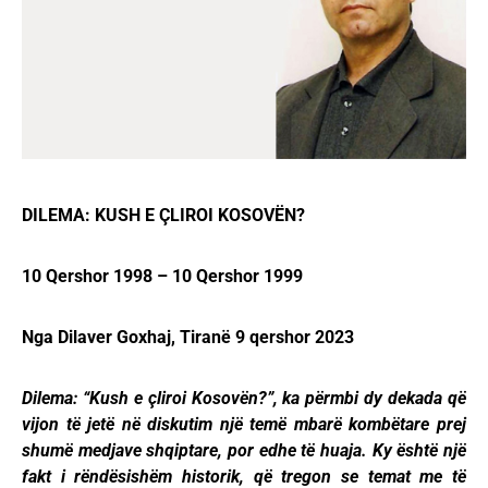
DILEMA: KUSH E ÇLIROI KOSOVËN?
10 Qershor 1998 – 10 Qershor 1999
Nga Dilaver Goxhaj, Tiran
ë 9 qershor 2023
Dilema: “Kush e çliroi Kosovën?”, ka përmbi dy dekada që
vijon të jetë në diskutim një temë mbarë kombëtare prej
shumë medjave shqiptare, por edhe të huaja. Ky është një
fakt i rëndësishëm historik, që tregon se temat me të