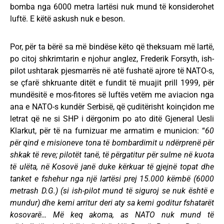
bomba nga 6000 metra lartësi nuk mund të konsiderohet
luftë. E këtë askush nuk e beson.
Por, për ta bërë sa më bindëse këto që theksuam më lartë,
po citoj shkrimtarin e njohur anglez, Frederik Forsyth, ish-
pilot ushtarak pjesmarrës në atë fushatë ajrore të NATO-s,
se çfarë shkruante ditët e fundit të muajit prill 1999, për
mundësitë e mos-fitores së luftës vetëm me aviacion nga
ana e NATO-s kundër Serbisë, që çuditërisht koinçidon me
letrat që ne si SHP i dërgonim po ato ditë Gjeneral Uesli
Klarkut, për të na furnizuar me armatim e municion: “
60
për qind e misioneve tona të bombardimit u ndërprenë për
shkak të reve; pilotët tanë, të përgatitur për sulme në kuota
të ulëta, në Kosovë janë duke kërkuar të gjejnë topat dhe
tanket e fshehur nga një lartësi prej 15.000 këmbë (6000
metrash D.G.) (si ish-pilot mund të siguroj se nuk është e
mundur) dhe kemi arritur deri aty sa kemi goditur fshatarët
kosovarë… Më keq akoma, as NATO nuk mund të