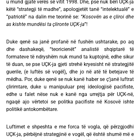
u mund gjatë verës së vitit 1998. Dhe, pse nuk bëri UÇK-ja
këtë “strategji të madhe”, apologjetët tanë “intelektualë” e
“patriotë” na dalin me teorinë se:
“Kosovën as e çliroi dhe
as kishte mundësi ta çlironte UÇK-ja
”!
Duke qenë sa janë profanë në fushën ushtarake, po aq
dhe dashakeqë, “teoricienët” analistë shqiptarë të
formateve të ndryshëm nuk mund ta kuptojnë, edhe sikur
të duan, se pse UÇK-ja gjeti strehë kryesisht në strategjitë
guerile, (e luftës së vogël)
,
dhe jo në atë të betejave të
mëdha
.
Por, duke qenë se nuk kanë haber se ç’janë luftrat
çlirimtare, duke u manipuluar prej ideologjisë pacifiste,
edhe u falet nëse nuk e kanë nga urrejtja për UÇK-në,
ngaqë ajo vërtetoi se politka pacifiste në Kosovë ishte
politikë antokombëtare.
Luftimet e shpeshta e me forca të vogla, që përzgjodhi
UÇK-ja, përbëjnë strategjinë e vogël, që është shumë më e