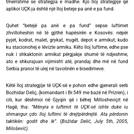
tmerrshme se strategjia e madhe. Kjo lloj strategjije që
aplikoi UÇK-ja është një lloj beteje pa anë e pa fund.
Quhet “betejë pa anë e pa fund” sepse luftimet
zhvilloheshin në të gjithë hapësirën e Kosovës: nëpër
pyjet, kodrat, malet, grykat, rrugët, depot e armikut; kudo
ku stacionohej e lëvizte armiku. Këto lloj luftime, edhe pse
nuk i shkaktonin armikut përgjakje shumë të ndjeshme,
ato e shkurajuan vijimisht atë, prandaj dhe më në fund
Serbia pranoi të ulej në tavolinën e bisedimeve.
Këtë lloj strategjije të UÇK-së e pohon edhe gjenerali serb
Bozhidar Deliç, (komandant i Br.549 me bazë në Prizren), i
cili, kur dëshmoi në Gjyqin që i bëhej Millosheviçit në
Hagë, tha:
“Mënyra e luftimit të UÇK-së ishte duke iu
shmangur çdo lloj luftimi të drejtpërdrejtë.
Ata përdonin
taktikën: godit dhe ik”
. (
Božidar Delić, July 5th, 2005,
Milošević).