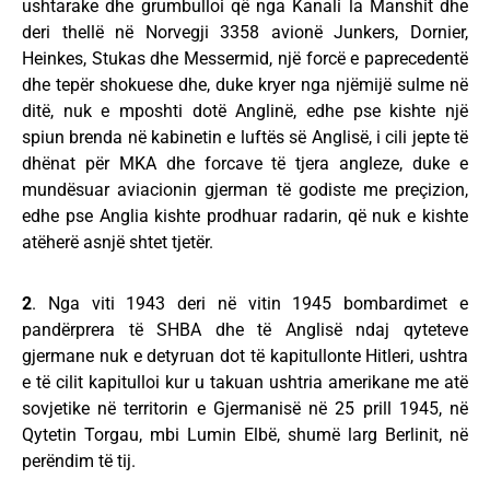
ushtarake dhe grumbulloi që nga Kanali la Manshit dhe
deri thellë në Norvegji 3358 avionë Junkers, Dornier,
Heinkes, Stukas dhe Messermid, një forcë e paprecedentë
dhe tepër shokuese dhe, duke kryer nga njëmijë sulme në
ditë, nuk e mposhti dotë Anglinë, edhe pse kishte një
spiun brenda në kabinetin e luftës së Anglisë, i cili jepte të
dhënat për MKA dhe forcave të tjera angleze, duke e
mundësuar aviacionin gjerman të godiste me preçizion,
edhe pse Anglia kishte prodhuar radarin, që nuk e kishte
atëherë asnjë shtet tjetër.
2
. Nga viti 1943 deri në vitin 1945 bombardimet e
pandërprera të SHBA dhe të Anglisë ndaj qyteteve
gjermane nuk e detyruan dot të kapitullonte Hitleri, ushtra
e të cilit kapitulloi kur u takuan ushtria amerikane me atë
sovjetike në territorin e Gjermanisë në 25 prill 1945, në
Qytetin Torgau, mbi Lumin Elbë, shumë larg Berlinit, në
perëndim të tij.