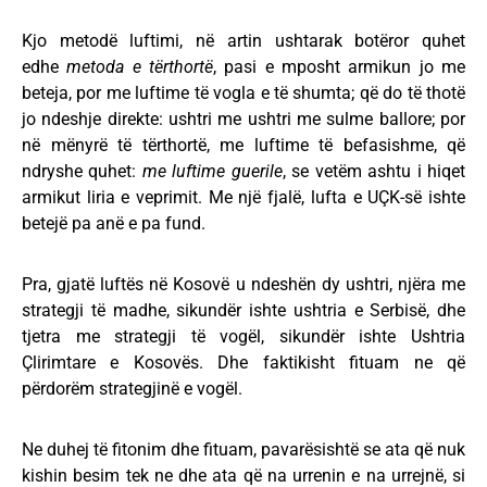
Kjo metodë luftimi, në artin ushtarak botëror quhet
edhe
metoda e tërthortë
, pasi e mposht armikun jo me
beteja, por me luftime të vogla e të shumta; që do të thotë
jo ndeshje direkte: ushtri me ushtri me sulme ballore; por
në mënyrë të tërthortë, me luftime të befasishme, që
ndryshe quhet:
me luftime guerile
, se vetëm ashtu i hiqet
armikut liria e veprimit. Me një fjalë, lufta e UÇK-së ishte
betejë pa anë e pa fund.
Pra, gjatë luftës në Kosovë u ndeshën dy ushtri, njëra me
strategji të madhe, sikundër ishte ushtria e Serbisë, dhe
tjetra me strategji të vogël, sikundër ishte Ushtria
Çlirimtare e Kosovës. Dhe faktikisht fituam ne që
përdorëm strategjinë e vogël.
Ne duhej të fitonim dhe fituam, pavarësishtë se ata që nuk
kishin besim tek ne dhe ata që na urrenin e na urrejnë, si