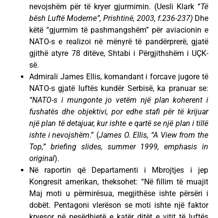
nevojshëm për të kryer gjurmimin. (Uesli Klark “
Të
bësh Luftë Moderne”, Prishtinë, 2003, f.236-237)
Dhe
këtë “gjurmim të pashmangshëm” për aviacionin e
NATO-s e realizoi në mënyrë të pandërprerë, gjatë
gjithë atyre 78 ditëve, Shtabi i Përgjithshëm i UÇK-
së.
Admirali James Ellis, komandant i forcave jugore të
NATO-s gjatë luftës kundër Serbisë, ka pranuar se:
“NATO-s i mungonte jo vetëm një plan koherent i
fushatës dhe objektivi, por edhe stafi për të krijuar
një plan të detajuar, kur ishte e qartë se një plan i tillë
ishte i nevojshëm
.” (
James O. Ellis, “A View from the
Top,” briefing slides, summer 1999, emphasis in
original
).
Në raportin që Departamenti i Mbrojtjes i jep
Kongresit amerikan, theksohet: “Në fillim të muajit
Maj moti u përmirësua, megjithëse ishte përsëri i
dobët. Pentagoni vlerëson se moti ishte një faktor
kryesor në pesëdhjetë e katër ditët e vitit të luftës