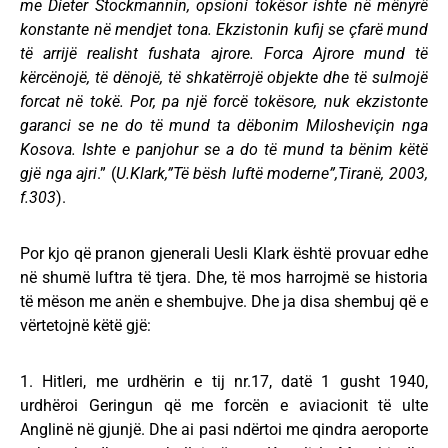
me Dieter Stockmannin, opsioni tokësor ishte në mënyrë
konstante në mendjet tona. Ekzistonin kufij se çfarë mund
të arrijë realisht fushata ajrore. Forca Ajrore mund të
kërcënojë, të dënojë, të shkatërrojë objekte dhe të sulmojë
forcat në tokë. Por, pa një forcë tokësore, nuk ekzistonte
garanci se ne do të mund ta dëbonim Milosheviçin nga
Kosova. Ishte e panjohur se a do të mund ta bënim këtë
gjë nga ajri
.” (
U.Klark,”Të bësh luftë moderne”,Tiranë, 2003,
f.303
).
Por kjo që pranon gjenerali Uesli Klark është provuar edhe
në shumë luftra të tjera. Dhe, të mos harrojmë se historia
të mëson me anën e shembujve. Dhe ja disa shembuj që e
vërtetojnë këtë gjë:
1. Hitleri, me urdhërin e tij nr.17, datë 1 gusht 1940,
urdhëroi Geringun që me forcën e aviacionit të ulte
Anglinë në gjunjë. Dhe ai pasi ndërtoi me qindra aeroporte