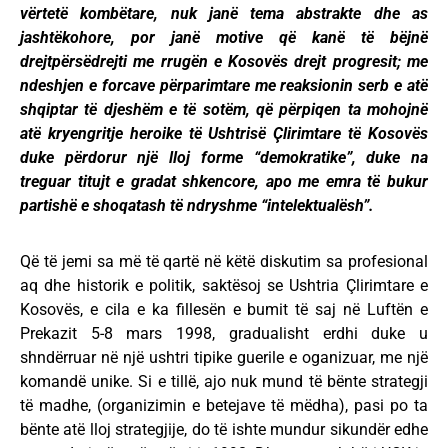
vërtetë kombëtare, nuk janë tema abstrakte dhe as
jashtëkohore, por janë motive që kanë të bëjnë
drejtpërsëdrejti me rrugën e Kosovës drejt progresit; me
ndeshjen e forcave përparimtare me reaksionin serb e atë
shqiptar të djeshëm e të sotëm, që përpiqen ta mohojnë
atë kryengritje heroike të Ushtrisë Çlirimtare të Kosovës
duke përdorur një lloj forme “demokratike”, duke na
treguar titujt e gradat shkencore, apo me emra të bukur
partishë e shoqatash të ndryshme “intelektualësh”.
Që të jemi sa më të qartë në këtë diskutim sa profesional
aq dhe historik e politik, saktësoj se Ushtria Çlirimtare e
Kosovës, e cila e ka fillesën e bumit të saj në Luftën e
Prekazit 5-8 mars 1998, gradualisht erdhi duke u
shndërruar në një ushtri tipike guerile e oganizuar, me një
komandë unike. Si e tillë, ajo nuk mund të bënte strategji
të madhe, (organizimin e betejave të mëdha), pasi po ta
bënte atë lloj strategjije, do të ishte mundur sikundër edhe