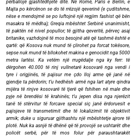
përballojë gjashtëdhjetë ditë. Në Romë, Paris e Berlin, e
Majta po kërcënon se do të rrëzojë qeverinë (e çuditshme,
nëse e mendojmë se po luftojnë një regjim fashist që bën
masakra të mëdha); Greqia mbështet Serbinë unanimisht,
të paktën në nivel popullor; të gjitha qeveritë, përveç asaj
britanike, vazhdojnë të mos besojnë atë që tashmë është e
qartë: që Kosova nuk mund të çlirohet pa forcat tokësore,
sepse nuk mund të bllokohet makina e genocidit nga 5000
metra lartësi. Ka vetëm një rrugëdalje nga ky ferr: të
dërgohen 40.000 të rinj vullnetarë kosovarë nga vendi i
tyre i origjinës, të pajisur me çdo lloj arme që janë në
gjendje ta përdorin; t’u hedhësh armë nga lart atyre qindra
mijëra të rinjve kosovarë të tjerë që fshihen në male dhe
pyje në brendësi të krahinës; t’u jepen disa nga njerëzit
tanë të stërvitur të forcave special siç janë ërdoruesit e
pajisjeve të transmetimit dhe të lokalizimit të objektivit
armik; duke u siguruar gjithashtu një mbështetje ajrore të
plotë. Nuk ka asnjë të dhënë që të provojë se ushtarët dhe
policët serbë, për të mos folur për paraushtarakët