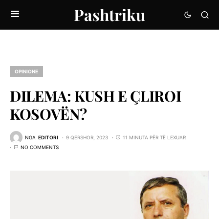
Pashtriku
OPINIONE
DILEMA: KUSH E ÇLIROI
KOSOVËN?
NGA
EDITORI
9 QERSHOR, 2023
11 MINUTA PËR TË LEXUAR
NO COMMENTS