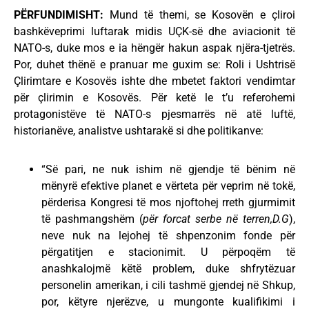
PËRFUNDIMISHT:
Mund të themi, se Kosovën e çliroi
bashkëveprimi luftarak midis UÇK-së dhe aviacionit të
NATO-s, duke mos e ia hëngër hakun aspak njëra-tjetrës.
Por, duhet thënë e pranuar me guxim se: Roli i Ushtrisë
Çlirimtare e Kosovës ishte dhe mbetet faktori vendimtar
për çlirimin e Kosovës. Për ketë le t’u referohemi
protagonistëve të NATO-s pjesmarrës në atë luftë,
historianëve, analistve ushtarakë si dhe politikanve:
“Së pari, ne nuk ishim në gjendje të bënim në
mënyrë efektive planet e vërteta për veprim në tokë,
përderisa Kongresi të mos njoftohej rreth gjurmimit
të pashmangshëm (
për forcat serbe në terren,D.G
),
neve nuk na lejohej të shpenzonim fonde për
përgatitjen e stacionimit. U përpoqëm të
anashkalojmë këtë problem, duke shfrytëzuar
personelin amerikan, i cili tashmë gjendej në Shkup,
por, këtyre njerëzve, u mungonte kualifikimi i